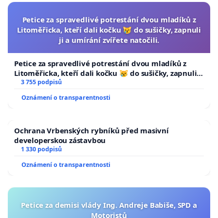
Petice za spravedlivé potrestání dvou mladíků z
Litoměřicka, kteří dali kočku 😿 do sušičky, zapnuli
ji a umírání zvířete natočili.
Petice za spravedlivé potrestání dvou mladíků z
Litoměřicka, kteří dali kočku 😿 do sušičky, zapnuli ji
a umírání zvířete natočili.
3 755 podpisů
Oznámení o transparentnosti
Ochrana Vrbenských rybníků před masivní
developerskou zástavbou
1 330 podpisů
Oznámení o transparentnosti
Petice za demisi vlády Ing. Andreje Babiše, SPD a
Motoristů