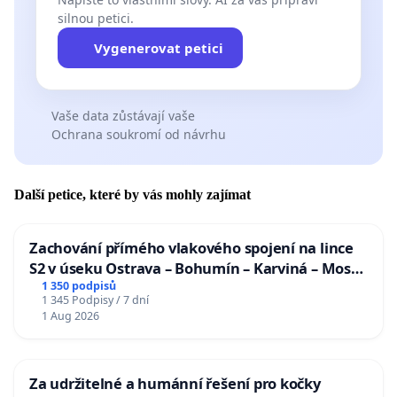
silnou petici.
Vygenerovat petici
Vaše data zůstávají vaše
Ochrana soukromí od návrhu
Další petice, které by vás mohly zajímat
Zachování přímého vlakového spojení na lince
S2 v úseku Ostrava – Bohumín – Karviná – Mosty
u Jablunkova
1 350 podpisů
1 345 Podpisy / 7 dní
1 Aug 2026
Za udržitelné a humánní řešení pro kočky