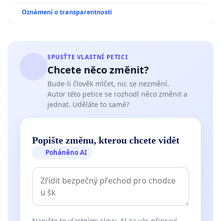
Oznámení o transparentnosti
SPUSŤTE VLASTNÍ PETICI
Chcete něco změnit?
Bude-li člověk mlčet, nic se nezmění.
Autor této petice se rozhodl něco změnit a
jednat. Uděláte to samé?
Popište změnu, kterou chcete vidět
Poháněno AI
Napište to vlastními slovy. AI za vás připraví