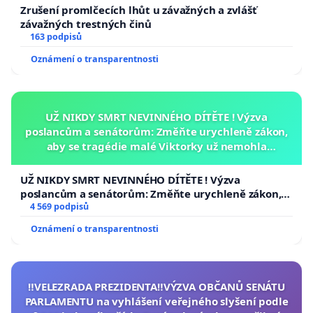
Zrušení promlčecích lhůt u závažných a zvlášť
závažných trestných činů
163 podpisů
Oznámení o transparentnosti
UŽ NIKDY SMRT NEVINNÉHO DÍTĚTE ! Výzva
poslancům a senátorům: Změňte urychleně zákon,
aby se tragédie malé Viktorky už nemohla
opakovat!
UŽ NIKDY SMRT NEVINNÉHO DÍTĚTE ! Výzva
poslancům a senátorům: Změňte urychleně zákon,
aby se tragédie malé Viktorky už nemohla opakovat!
4 569 podpisů
Oznámení o transparentnosti
‼️VELEZRADA PREZIDENTA‼️VÝZVA OBČANŮ SENÁTU
PARLAMENTU na vyhlášení veřejného slyšení podle