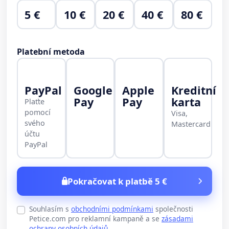
5 €
10 €
20 €
40 €
80 €
Platební metoda
PayPal
Google
Apple
Kreditní
Pay
Pay
karta
Plaťte
pomocí
Visa,
svého
Mastercard
účtu
PayPal
Pokračovat k platbě 5 €
Souhlasím s
obchodními podmínkami
společnosti
Petice.com pro reklamní kampaně a se
zásadami
ochrany osobních údajů
.