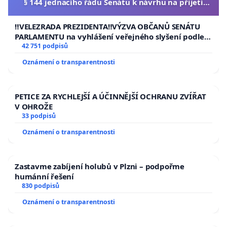
§ 144 jednacího řádu Senátu k návrhu na přijetí
usnesení k podání ústavní žaloby na prezidenta
republiky
‼️VELEZRADA PREZIDENTA‼️VÝZVA OBČANŮ SENÁTU
PARLAMENTU na vyhlášení veřejného slyšení podle §
144 jednacího řádu Senátu k návrhu na přijetí
42 751 podpisů
usnesení k podání ústavní žaloby na prezidenta
Oznámení o transparentnosti
republiky
PETICE ZA RYCHLEJŠÍ A ÚČINNĚJŠÍ OCHRANU ZVÍŘAT
V OHROŽE
33 podpisů
Oznámení o transparentnosti
Zastavme zabíjení holubů v Plzni – podpořme
humánní řešení
830 podpisů
Oznámení o transparentnosti