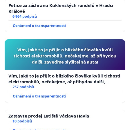
Petice za záchranu Kuklenských rondelů v Hradci
Králové
6 964 podpisů
Oznámení o transparentnosti
Vím, jaké to je přijít o blízkého člověka kvůli
tichosti elektromobilů, nečekejme, až přibydou
další, zaveďme slyšitelná auta!
Vím, jaké to je přijít o blízkého člověka kvůli tichosti
elektromobilů, nečekejme, až přibydou další,
zaveďme slyšitelná auta!
257 podpisů
Oznámení o transparentnosti
Zastavte prodej Letiště Václava Havla
10 podpisů