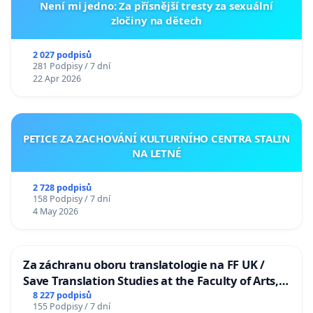
Není mi jedno: Za přísnější tresty za sexuální
zločiny na dětech
2 027 podpisů
281 Podpisy / 7 dní
22 Apr 2026
PETICE ZA ZACHOVÁNÍ KULTURNÍHO CENTRA STALIN
NA LETNÉ
2 728 podpisů
158 Podpisy / 7 dní
4 May 2026
Za záchranu oboru translatologie na FF UK /
Save Translation Studies at the Faculty of Arts,
Charles University
8 227 podpisů
155 Podpisy / 7 dní