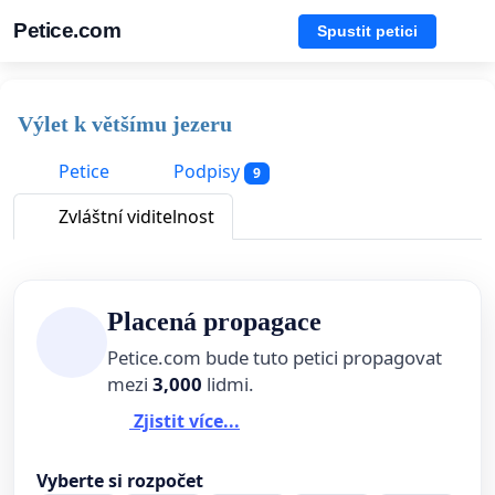
Petice.com
Spustit petici
Výlet k většímu jezeru
Petice
Podpisy
9
Zvláštní viditelnost
Placená propagace
Petice.com bude tuto petici propagovat
mezi
3,000
lidmi.
Zjistit více...
Vyberte si rozpočet