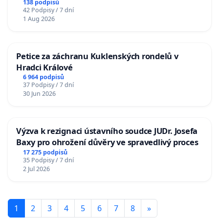
138 podpisů
42 Podpisy / 7 dní
1 Aug 2026
Petice za záchranu Kuklenských rondelů v
Hradci Králové
6 964 podpisů
37 Podpisy / 7 dní
30 Jun 2026
Výzva k rezignaci ústavního soudce JUDr. Josefa
Baxy pro ohrožení důvěry ve spravedlivý proces
17 275 podpisů
35 Podpisy / 7 dní
2 Jul 2026
1
2
3
4
5
6
7
8
»