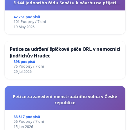
§ 144 jednacího řádu Senátu k návrhu na přijetí
usnesení k podání ústavní žaloby na prezidenta
republiky
42 751 podpisů
101 Podpisy / 7 dní
19 May 2026
Petice za udržení špičkové péče ORL v nemocnici
Jindřichův Hradec
398 podpisů
76 Podpisy / 7 dní
29 Jul 2026
Petice za zavedení menstruačního volna v České
republice
33 517 podpisů
56 Podpisy / 7 dní
15 Jun 2026