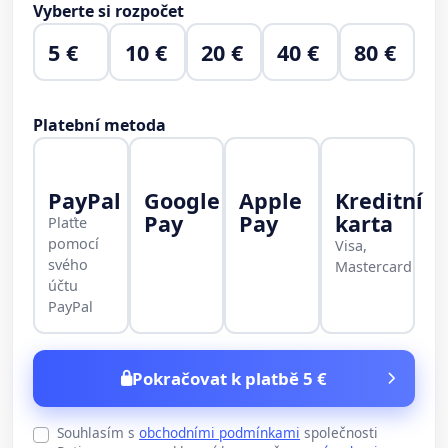
Vyberte si rozpočet
5 €
10 €
20 €
40 €
80 €
Platební metoda
PayPal
Google
Apple
Kreditní
Pay
Pay
karta
Plaťte
pomocí
Visa,
svého
Mastercard
účtu
PayPal
Pokračovat k platbě 5 €
Souhlasím s
obchodními podmínkami
společnosti