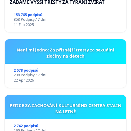
ŽÁDÁME VYŠŠÍ TRESTY ZA TÝRÁNÍ ZVÍŘAT
153 765 podpisů
353 Podpisy / 7 dní
11 Feb 2025
Není mi jedno: Za přísnější tresty za sexuální
zločiny na dětech
2 078 podpisů
238 Podpisy / 7 dní
22 Apr 2026
PETICE ZA ZACHOVÁNÍ KULTURNÍHO CENTRA STALIN
NA LETNÉ
2 742 podpisů
165 Podpisy / 7 dní