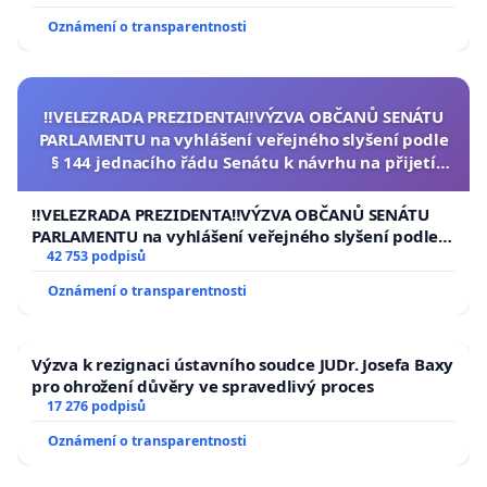
Oznámení o transparentnosti
‼️VELEZRADA PREZIDENTA‼️VÝZVA OBČANŮ SENÁTU
PARLAMENTU na vyhlášení veřejného slyšení podle
§ 144 jednacího řádu Senátu k návrhu na přijetí
usnesení k podání ústavní žaloby na prezidenta
republiky
‼️VELEZRADA PREZIDENTA‼️VÝZVA OBČANŮ SENÁTU
PARLAMENTU na vyhlášení veřejného slyšení podle §
144 jednacího řádu Senátu k návrhu na přijetí
42 753 podpisů
usnesení k podání ústavní žaloby na prezidenta
Oznámení o transparentnosti
republiky
Výzva k rezignaci ústavního soudce JUDr. Josefa Baxy
pro ohrožení důvěry ve spravedlivý proces
17 276 podpisů
Oznámení o transparentnosti