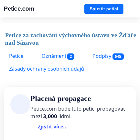
Petice.com
Spustit petici
Petice za zachování výchovného ústavu ve Žďáře
nad Sázavou
Petice
Oznámení
Podpisy
2
645
Zásady ochrany osobních údajů
Placená propagace
Petice.com bude tuto petici propagovat
mezi
3,000
lidmi.
Zjistit více...