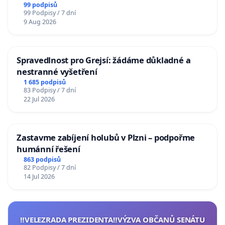
99 podpisů
99 Podpisy / 7 dní
9 Aug 2026
Spravedlnost pro Grejsí: žádáme důkladné a
nestranné vyšetření
1 685 podpisů
83 Podpisy / 7 dní
22 Jul 2026
Zastavme zabíjení holubů v Plzni – podpořme
humánní řešení
863 podpisů
82 Podpisy / 7 dní
14 Jul 2026
‼️VELEZRADA PREZIDENTA‼️VÝZVA OBČANŮ SENÁTU