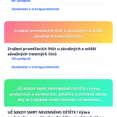
461 podpisů
Oznámení o transparentnosti
Zrušení promlčecích lhůt u závažných a zvlášť
závažných trestných činů
Zrušení promlčecích lhůt u závažných a zvlášť
závažných trestných činů
163 podpisů
Oznámení o transparentnosti
UŽ NIKDY SMRT NEVINNÉHO DÍTĚTE ! Výzva
poslancům a senátorům: Změňte urychleně zákon,
aby se tragédie malé Viktorky už nemohla
opakovat!
UŽ NIKDY SMRT NEVINNÉHO DÍTĚTE ! Výzva