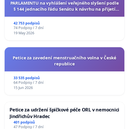
PARLAMENTU na vyhlášení veřejného slyšení podle
§ 144 jednacího řádu Senátu k návrhu na přijetí
usnesení k podání ústavní žaloby na prezidenta
republiky
42 753 podpisů
74 Podpisy / 7 dní
19 May 2026
Petice za zavedení menstruačního volna v České
republice
33 535 podpisů
64 Podpisy / 7 dní
15 Jun 2026
Petice za udržení špičkové péče ORL v nemocnici
Jindřichův Hradec
401 podpisů
47 Podpisy / 7 dní