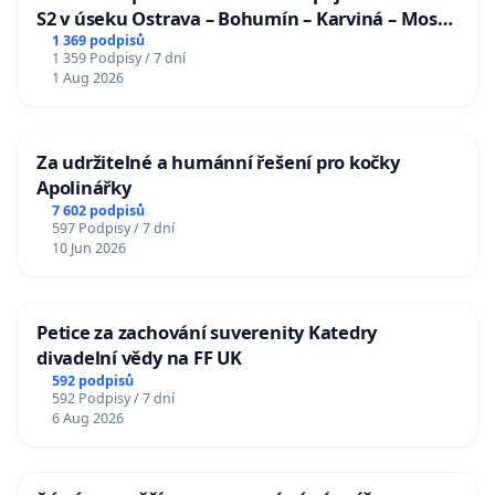
S2 v úseku Ostrava – Bohumín – Karviná – Mosty
u Jablunkova
1 369 podpisů
1 359 Podpisy / 7 dní
1 Aug 2026
Za udržitelné a humánní řešení pro kočky
Apolinářky
7 602 podpisů
597 Podpisy / 7 dní
10 Jun 2026
Petice za zachování suverenity Katedry
divadelní vědy na FF UK
592 podpisů
592 Podpisy / 7 dní
6 Aug 2026