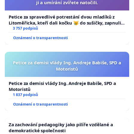
ji a umírání zvířete natočili.
Petice za spravedlivé potrestání dvou mladíků z
Litoměřicka, kteří dali kočku 😿 do sušičky, zapnuli ji
a umírání zvířete natočili.
3 757 podpisů
Oznámení o transparentnosti
Petice za demisi vlády Ing. Andreje Babiše, SPD a
Motoristů
Petice za demisi vlády Ing. Andreje Babiše, SPD a
Motoristů
1 837 podpisů
Oznámení o transparentnosti
Za zachování pedagogiky jako pilíře vzdělané a
demokratické společnosti