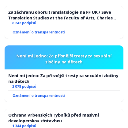
Za záchranu oboru translatologie na FF UK / Save
Translation Studies at the Faculty of Arts, Charles
University
8 242 podpisů
Oznámení o transparentnosti
Není mi jedno: Za přísnější tresty za sexuální
zločiny na dětech
Není mi jedno: Za přísnější tresty za sexuální zločiny
na dětech
2 078 podpisů
Oznámení o transparentnosti
Ochrana Vrbenských rybníků před masivní
developerskou zástavbou
1 344 podpisů