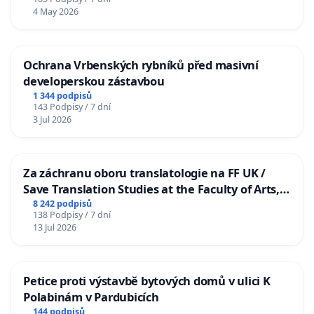
4 May 2026
Ochrana Vrbenských rybníků před masivní
developerskou zástavbou
1 344 podpisů
143 Podpisy / 7 dní
3 Jul 2026
Za záchranu oboru translatologie na FF UK /
Save Translation Studies at the Faculty of Arts,
Charles University
8 242 podpisů
138 Podpisy / 7 dní
13 Jul 2026
Petice proti výstavbě bytových domů v ulici K
Polabinám v Pardubicích
144 podpisů