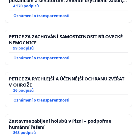
poslancům a senátorům: Změňte urychleně zákon,
aby se tragédie malé Viktorky už nemohla opakovat!
4 570 podpisů
Oznámení o transparentnosti
PETICE ZA ZACHOVÁNÍ SAMOSTATNOSTI BÍLOVECKÉ
NEMOCNICE
99 podpisů
Oznámení o transparentnosti
PETICE ZA RYCHLEJŠÍ A ÚČINNĚJŠÍ OCHRANU ZVÍŘAT
V OHROŽE
36 podpisů
Oznámení o transparentnosti
Zastavme zabíjení holubů v Plzni – podpořme
humánní řešení
863 podpisů