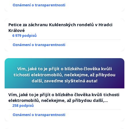
Oznámení o transparentnosti
Petice za záchranu Kuklenských rondelů v Hradci
Králové
6 979 podpisů
Oznámení o transparentnosti
Vím, jaké to je přijít o blízkého člověka kvůli
tichosti elektromobilů, nečekejme, až přibydou
další, zaveďme slyšitelná auta!
Vím, jaké to je přijít o blízkého člověka kvůli tichosti
elektromobilů, nečekejme, až přibydou další,
zaveďme slyšitelná auta!
258 podpisů
Oznámení o transparentnosti