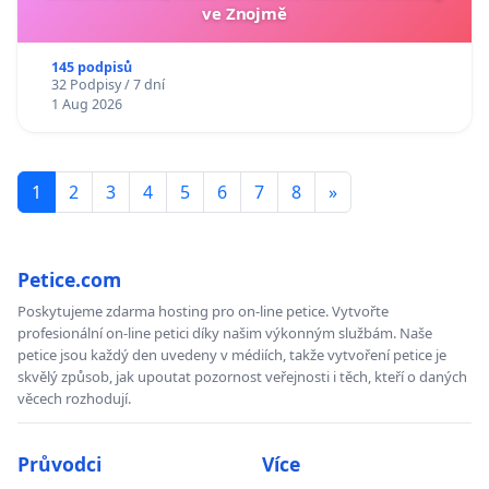
ve Znojmě
145 podpisů
32 Podpisy / 7 dní
1 Aug 2026
1
2
3
4
5
6
7
8
»
Petice.com
Poskytujeme zdarma hosting pro on-line petice. Vytvořte
profesionální on-line petici díky našim výkonným službám. Naše
petice jsou každý den uvedeny v médiích, takže vytvoření petice je
skvělý způsob, jak upoutat pozornost veřejnosti i těch, kteří o daných
věcech rozhodují.
Průvodci
Více