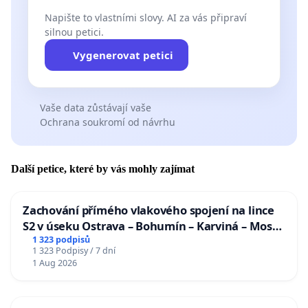
Napište to vlastními slovy. AI za vás připraví
silnou petici.
Vygenerovat petici
Vaše data zůstávají vaše
Ochrana soukromí od návrhu
Další petice, které by vás mohly zajímat
Zachování přímého vlakového spojení na lince
S2 v úseku Ostrava – Bohumín – Karviná – Mosty
u Jablunkova
1 323 podpisů
1 323 Podpisy / 7 dní
1 Aug 2026