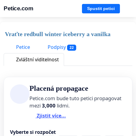
Petice.com
Spustit petici
Vraťte redbull winter iceberry a vanilka
Petice
Podpisy
22
Zvláštní viditelnost
Placená propagace
Petice.com bude tuto petici propagovat
mezi
3,000
lidmi.
Zjistit více...
Vyberte si rozpočet