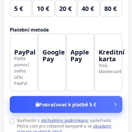
5 €
10 €
20 €
40 €
80 €
Platební metoda
PayPal
Google
Apple
Kreditní
Pay
Pay
karta
Plaťte
pomocí
Visa,
svého
Mastercard
účtu
PayPal
Pokračovat k platbě 5 €
Souhlasím s
obchodními podmínkami
společnosti
Petice.com pro reklamní kampaně a se
zásadami
ochrany osobních údajů
.