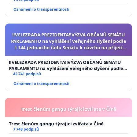
Oznámení o transparentnosti
‼️VELEZRADA PREZIDENTA‼️VÝZVA OBČANŮ SENÁTU
PARLAMENTU na vyhlášení veřejného slyšení podle
§ 144 jednacího řádu Senátu k návrhu na přijetí
usnesení k podání ústavní žaloby na prezidenta
republiky
‼️VELEZRADA PREZIDENTA‼️VÝZVA OBČANŮ SENÁTU
PARLAMENTU na vyhlášení veřejného slyšení podle §
144 jednacího řádu Senátu k návrhu na přijetí
42 741 podpisů
usnesení k podání ústavní žaloby na prezidenta
Oznámení o transparentnosti
republiky
Trest členům gangu týrající zvířata v Číně
Trest členům gangu týrající zvířata v Číně
7 748 podpisů