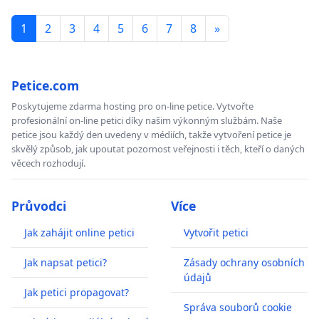
1
2
3
4
5
6
7
8
»
Petice.com
Poskytujeme zdarma hosting pro on-line petice. Vytvořte
profesionální on-line petici díky našim výkonným službám. Naše
petice jsou každý den uvedeny v médiích, takže vytvoření petice je
skvělý způsob, jak upoutat pozornost veřejnosti i těch, kteří o daných
věcech rozhodují.
Průvodci
Více
Jak zahájit online petici
Vytvořit petici
Jak napsat petici?
Zásady ochrany osobních
údajů
Jak petici propagovat?
Správa souborů cookie