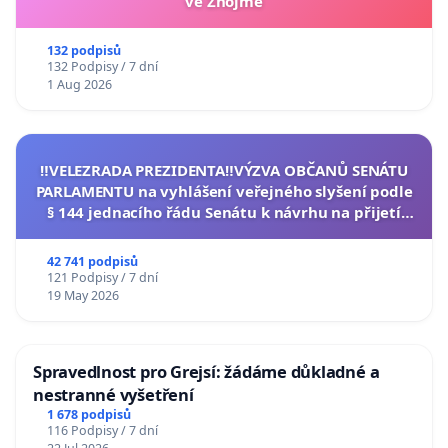
ve Znojmě
132 podpisů
132 Podpisy / 7 dní
1 Aug 2026
‼️VELEZRADA PREZIDENTA‼️VÝZVA OBČANŮ SENÁTU
PARLAMENTU na vyhlášení veřejného slyšení podle
§ 144 jednacího řádu Senátu k návrhu na přijetí
usnesení k podání ústavní žaloby na prezidenta
republiky
42 741 podpisů
121 Podpisy / 7 dní
19 May 2026
Spravedlnost pro Grejsí: žádáme důkladné a
nestranné vyšetření
1 678 podpisů
116 Podpisy / 7 dní