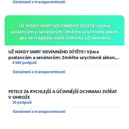
Oznámení o transparentnosti
UŽ NIKDY SMRT NEVINNÉHO DÍTĚTE ! Výzva
poslancům a senátorům: Změňte urychleně zákon,
aby se tragédie malé Viktorky už nemohla
opakovat!
UŽ NIKDY SMRT NEVINNÉHO DÍTĚTE ! Výzva
poslancům a senátorům: Změňte urychleně zákon,
aby se tragédie malé Viktorky už nemohla opakovat!
4 565 podpisů
Oznámení o transparentnosti
PETICE ZA RYCHLEJŠÍ A ÚČINNĚJŠÍ OCHRANU ZVÍŘAT
V OHROŽE
29 podpisů
Oznámení o transparentnosti