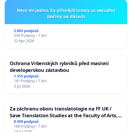
Není mi jedno: Za přísnější tresty za sexuální
zločiny na dětech
2 003 podpisů
359 Podpisy / 7 dní
22 Apr 2026
Ochrana Vrbenských rybníků před masivní
developerskou zástavbou
1 315 podpisů
191 Podpisy / 7 dní
3 Jul 2026
Za záchranu oboru translatologie na FF UK /
Save Translation Studies at the Faculty of Arts,
Charles University
8 209 podpisů
168 Podpisy / 7 dní
13 Jul 2026