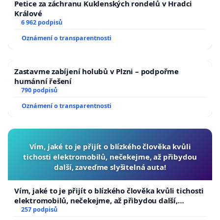
Petice za záchranu Kuklenských rondelů v Hradci
Králové
6 962 podpisů
Oznámení o transparentnosti
Zastavme zabíjení holubů v Plzni – podpořme
humánní řešení
790 podpisů
Oznámení o transparentnosti
Vím, jaké to je přijít o blízkého člověka kvůli
tichosti elektromobilů, nečekejme, až přibydou
další, zaveďme slyšitelná auta!
Vím, jaké to je přijít o blízkého člověka kvůli tichosti
elektromobilů, nečekejme, až přibydou další,
zaveďme slyšitelná auta!
257 podpisů