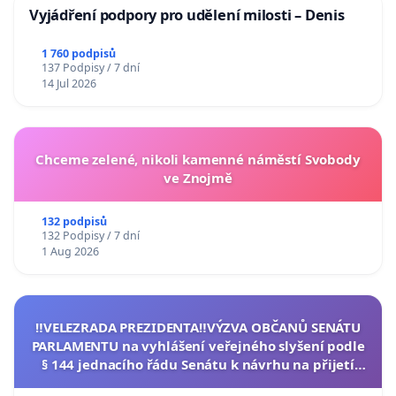
Vyjádření podpory pro udělení milosti – Denis
1 760 podpisů
137 Podpisy / 7 dní
14 Jul 2026
Chceme zelené, nikoli kamenné náměstí Svobody
ve Znojmě
132 podpisů
132 Podpisy / 7 dní
1 Aug 2026
‼️VELEZRADA PREZIDENTA‼️VÝZVA OBČANŮ SENÁTU
PARLAMENTU na vyhlášení veřejného slyšení podle
§ 144 jednacího řádu Senátu k návrhu na přijetí
usnesení k podání ústavní žaloby na prezidenta