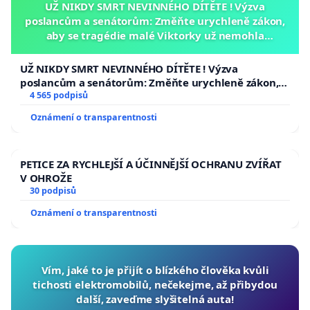
UŽ NIKDY SMRT NEVINNÉHO DÍTĚTE ! Výzva
poslancům a senátorům: Změňte urychleně zákon,
aby se tragédie malé Viktorky už nemohla
opakovat!
UŽ NIKDY SMRT NEVINNÉHO DÍTĚTE ! Výzva
poslancům a senátorům: Změňte urychleně zákon,
aby se tragédie malé Viktorky už nemohla opakovat!
4 565 podpisů
Oznámení o transparentnosti
PETICE ZA RYCHLEJŠÍ A ÚČINNĚJŠÍ OCHRANU ZVÍŘAT
V OHROŽE
30 podpisů
Oznámení o transparentnosti
Vím, jaké to je přijít o blízkého člověka kvůli
tichosti elektromobilů, nečekejme, až přibydou
další, zaveďme slyšitelná auta!