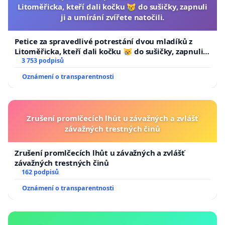
Litoměřicka, kteří dali kočku 😿 do sušičky, zapnuli
ji a umírání zvířete natočili.
Petice za spravedlivé potrestání dvou mladíků z
Litoměřicka, kteří dali kočku 😿 do sušičky, zapnuli ji
a umírání zvířete natočili.
3 753 podpisů
Oznámení o transparentnosti
Zrušení promlčecích lhůt u závažných a zvlášť
závažných trestných činů
Zrušení promlčecích lhůt u závažných a zvlášť
závažných trestných činů
162 podpisů
Oznámení o transparentnosti