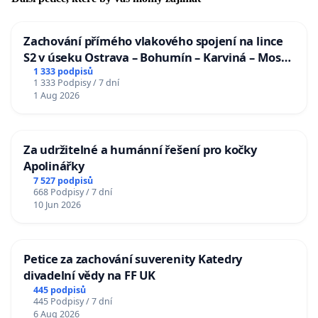
Zachování přímého vlakového spojení na lince
S2 v úseku Ostrava – Bohumín – Karviná – Mosty
u Jablunkova
1 333 podpisů
1 333 Podpisy / 7 dní
1 Aug 2026
Za udržitelné a humánní řešení pro kočky
Apolinářky
7 527 podpisů
668 Podpisy / 7 dní
10 Jun 2026
Petice za zachování suverenity Katedry
divadelní vědy na FF UK
445 podpisů
445 Podpisy / 7 dní
6 Aug 2026