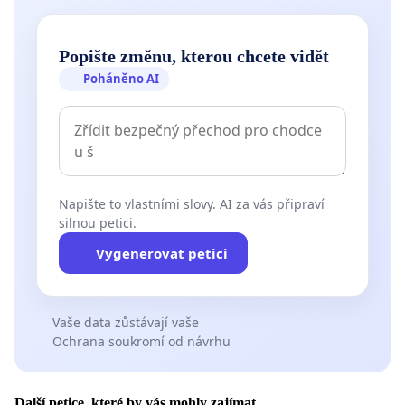
Popište změnu, kterou chcete vidět
Poháněno AI
Napište to vlastními slovy. AI za vás připraví
silnou petici.
Vygenerovat petici
Vaše data zůstávají vaše
Ochrana soukromí od návrhu
Další petice, které by vás mohly zajímat