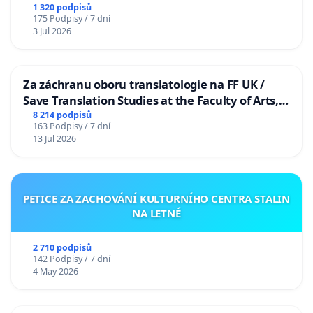
1 320 podpisů
175 Podpisy / 7 dní
3 Jul 2026
Za záchranu oboru translatologie na FF UK /
Save Translation Studies at the Faculty of Arts,
Charles University
8 214 podpisů
163 Podpisy / 7 dní
13 Jul 2026
PETICE ZA ZACHOVÁNÍ KULTURNÍHO CENTRA STALIN
NA LETNÉ
2 710 podpisů
142 Podpisy / 7 dní
4 May 2026