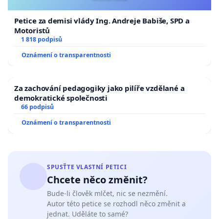
Petice za demisi vlády Ing. Andreje Babiše, SPD a
Motoristů
1 818 podpisů
Oznámení o transparentnosti
Za zachování pedagogiky jako pilíře vzdělané a
demokratické společnosti
66 podpisů
Oznámení o transparentnosti
SPUSŤTE VLASTNÍ PETICI
Chcete něco změnit?
Bude-li člověk mlčet, nic se nezmění.
Autor této petice se rozhodl něco změnit a
jednat. Uděláte to samé?