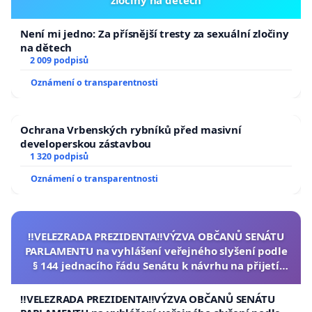
zločiny na dětech
Není mi jedno: Za přísnější tresty za sexuální zločiny
na dětech
2 009 podpisů
Oznámení o transparentnosti
Ochrana Vrbenských rybníků před masivní
developerskou zástavbou
1 320 podpisů
Oznámení o transparentnosti
‼️VELEZRADA PREZIDENTA‼️VÝZVA OBČANŮ SENÁTU
PARLAMENTU na vyhlášení veřejného slyšení podle
§ 144 jednacího řádu Senátu k návrhu na přijetí
usnesení k podání ústavní žaloby na prezidenta
republiky
‼️VELEZRADA PREZIDENTA‼️VÝZVA OBČANŮ SENÁTU