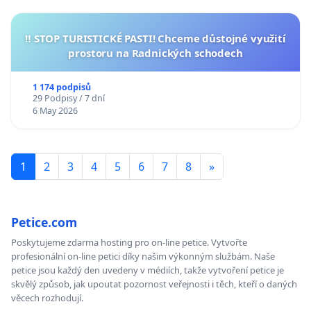
‼️ STOP TURISTICKÉ PASTI! Chceme důstojné využití
prostoru na Radnických schodech
1 174 podpisů
29 Podpisy / 7 dní
6 May 2026
1
2
3
4
5
6
7
8
»
Petice.com
Poskytujeme zdarma hosting pro on-line petice. Vytvořte
profesionální on-line petici díky našim výkonným službám. Naše
petice jsou každý den uvedeny v médiích, takže vytvoření petice je
skvělý způsob, jak upoutat pozornost veřejnosti i těch, kteří o daných
věcech rozhodují.