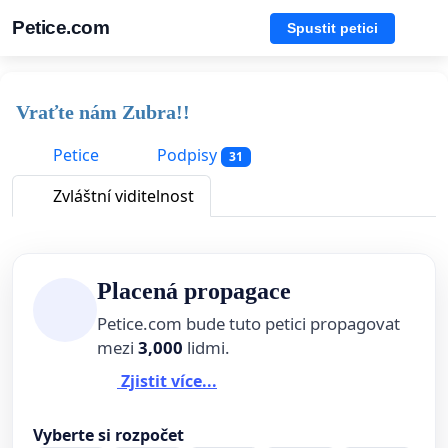
Petice.com
Spustit petici
Vraťte nám Zubra!!
Petice
Podpisy
31
Zvláštní viditelnost
Placená propagace
Petice.com bude tuto petici propagovat
mezi
3,000
lidmi.
Zjistit více...
Vyberte si rozpočet