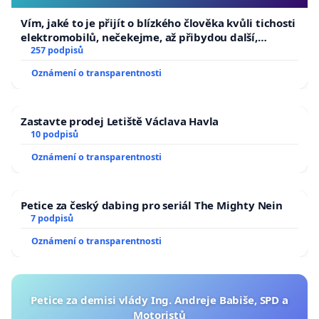
Vím, jaké to je přijít o blízkého člověka kvůli tichosti
elektromobilů, nečekejme, až přibydou další,
zaveďme slyšitelná auta!
257 podpisů
Oznámení o transparentnosti
Zastavte prodej Letiště Václava Havla
10 podpisů
Oznámení o transparentnosti
Petice za český dabing pro seriál The Mighty Nein
7 podpisů
Oznámení o transparentnosti
Petice za demisi vlády Ing. Andreje Babiše, SPD a
Motoristů