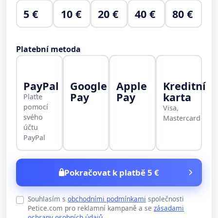
5 €
10 €
20 €
40 €
80 €
Platební metoda
PayPal
Google
Apple
Kreditní
Pay
Pay
karta
Plaťte
pomocí
Visa,
svého
Mastercard
účtu
PayPal
Pokračovat k platbě 5 €
Souhlasím s
obchodními podmínkami
společnosti
Petice.com pro reklamní kampaně a se
zásadami
ochrany osobních údajů
.