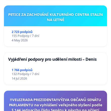
PETICE ZA ZACHOVÁNÍ KULTURNÍHO CENTRA STALIN
NA LETNÉ
2 723 podpisů
155 Podpisy / 7 dní
4 May 2026
Vyjádření podpory pro udělení milosti – Denis
1 766 podpisů
132 Podpisy / 7 dní
14 Jul 2026
‼️VELEZRADA PREZIDENTA‼️VÝZVA OBČANŮ SENÁTU
PARLAMENTU na vyhlášení veřejného slyšení podle
§ 144 jednacího řádu Senátu k návrhu na přijetí