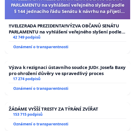
PARLAMENTU na vyhlášení veřejného slyšení podle
§ 144 jednacího řádu Senátu k návrhu na přijetí
usnesení k podání ústavní žaloby na prezidenta
republiky
‼️VELEZRADA PREZIDENTA‼️VÝZVA OBČANŮ SENÁTU
PARLAMENTU na vyhlášení veřejného slyšení podle §
144 jednacího řádu Senátu k návrhu na přijetí
42 749 podpisů
usnesení k podání ústavní žaloby na prezidenta
Oznámení o transparentnosti
republiky
Výzva k rezignaci ústavního soudce JUDr. Josefa Baxy
pro ohrožení důvěry ve spravedlivý proces
17 274 podpisů
Oznámení o transparentnosti
ŽÁDÁME VYŠŠÍ TRESTY ZA TÝRÁNÍ ZVÍŘAT
153 715 podpisů
Oznámení o transparentnosti