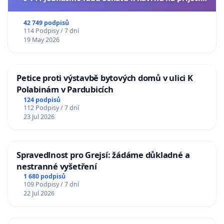
usnesení k podání ústavní žaloby na prezidenta
republiky
42 749 podpisů
114 Podpisy / 7 dní
19 May 2026
Petice proti výstavbě bytových domů v ulici K
Polabinám v Pardubicích
124 podpisů
112 Podpisy / 7 dní
23 Jul 2026
Spravedlnost pro Grejsí: žádáme důkladné a
nestranné vyšetření
1 680 podpisů
109 Podpisy / 7 dní
22 Jul 2026