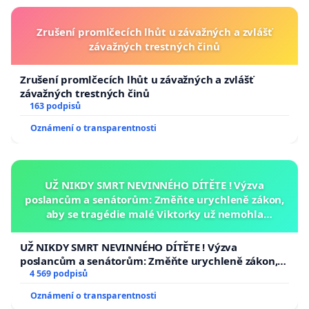
Zrušení promlčecích lhůt u závažných a zvlášť
závažných trestných činů
Zrušení promlčecích lhůt u závažných a zvlášť
závažných trestných činů
163 podpisů
Oznámení o transparentnosti
UŽ NIKDY SMRT NEVINNÉHO DÍTĚTE ! Výzva
poslancům a senátorům: Změňte urychleně zákon,
aby se tragédie malé Viktorky už nemohla
opakovat!
UŽ NIKDY SMRT NEVINNÉHO DÍTĚTE ! Výzva
poslancům a senátorům: Změňte urychleně zákon,
aby se tragédie malé Viktorky už nemohla opakovat!
4 569 podpisů
Oznámení o transparentnosti