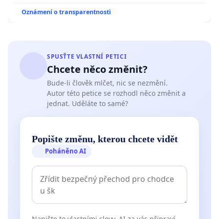
Oznámení o transparentnosti
SPUSŤTE VLASTNÍ PETICI
Chcete něco změnit?
Bude-li člověk mlčet, nic se nezmění.
Autor této petice se rozhodl něco změnit a
jednat. Uděláte to samé?
Popište změnu, kterou chcete vidět
Poháněno AI
Napište to vlastními slovy. AI za vás připraví