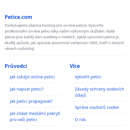
Petice.com
Poskytujeme zdarma hosting pro on-line petice. Vytvořte
profesionální on-line petici díky našim výkonným službám. Naše
petice jsou každý den uvedeny v médiích, takže vytvoření petice je
skvělý způsob, jak upoutat pozornost veřejnosti i těch, kteří o daných
věcech rozhodují.
Průvodci
Více
Jak zahájit online petici
Vytvořit petici
Jak napsat petici?
Zásady ochrany osobních
údajů
Jak petici propagovat?
Správa souborů cookie
Jak získat mediální pokrytí
pro vaši petici
O nás