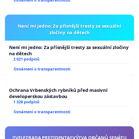
Oznámení o transparentnosti
Není mi jedno: Za přísnější tresty za sexuální
zločiny na dětech
Není mi jedno: Za přísnější tresty za sexuální zločiny
na dětech
2 021 podpisů
Oznámení o transparentnosti
Ochrana Vrbenských rybníků před masivní
developerskou zástavbou
1 328 podpisů
Oznámení o transparentnosti
‼️VELEZRADA PREZIDENTA‼️VÝZVA OBČANŮ SENÁTU