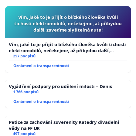
Vím, jaké to je přijít o blízkého člověka kvůli
tichosti elektromobilů, nečekejme, až přibydou
další, zaveďme slyšitelná auta!
Vím, jaké to je přijít o blízkého člověka kvůli tichosti
elektromobilů, nečekejme, až přibydou další,
zaveďme slyšitelná auta!
257 podpisů
Oznámení o transparentnosti
Vyjádření podpory pro udělení milosti – Denis
1 766 podpisů
Oznámení o transparentnosti
Petice za zachování suverenity Katedry divadelní
vědy na FF UK
497 podpisů