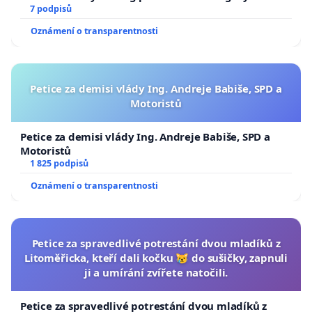
7 podpisů
Oznámení o transparentnosti
Petice za demisi vlády Ing. Andreje Babiše, SPD a
Motoristů
Petice za demisi vlády Ing. Andreje Babiše, SPD a
Motoristů
1 825 podpisů
Oznámení o transparentnosti
Petice za spravedlivé potrestání dvou mladíků z
Litoměřicka, kteří dali kočku 😿 do sušičky, zapnuli
ji a umírání zvířete natočili.
Petice za spravedlivé potrestání dvou mladíků z