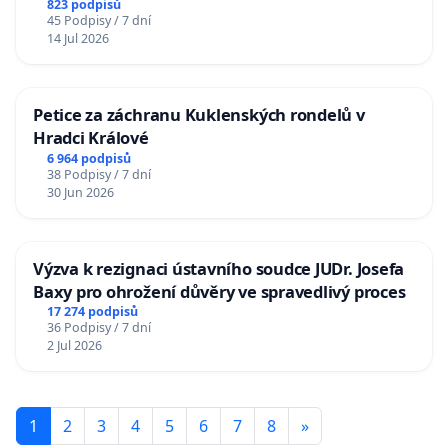
823 podpisů
45 Podpisy / 7 dní
14 Jul 2026
Petice za záchranu Kuklenských rondelů v
Hradci Králové
6 964 podpisů
38 Podpisy / 7 dní
30 Jun 2026
Výzva k rezignaci ústavního soudce JUDr. Josefa
Baxy pro ohrožení důvěry ve spravedlivý proces
17 274 podpisů
36 Podpisy / 7 dní
2 Jul 2026
1
2
3
4
5
6
7
8
»