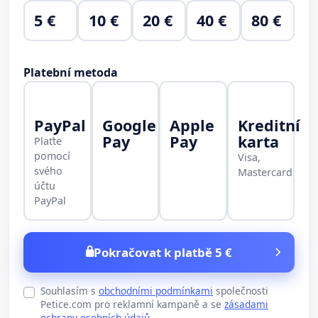
5 €
10 €
20 €
40 €
80 €
Platební metoda
PayPal
Google
Apple
Kreditní
Pay
Pay
karta
Plaťte
pomocí
Visa,
svého
Mastercard
účtu
PayPal
Pokračovat k platbě 5 €
Souhlasím s
obchodními podmínkami
společnosti
Petice.com pro reklamní kampaně a se
zásadami
ochrany osobních údajů
.