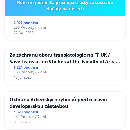
Není mi jedno: Za přísnější tresty za sexuální
zločiny na dětech
2 021 podpisů
290 Podpisy / 7 dní
22 Apr 2026
Za záchranu oboru translatologie na FF UK /
Save Translation Studies at the Faculty of Arts,
Charles University
8 224 podpisů
165 Podpisy / 7 dní
13 Jul 2026
Ochrana Vrbenských rybníků před masivní
developerskou zástavbou
1 328 podpisů
161 Podpisy / 7 dní
3 Jul 2026