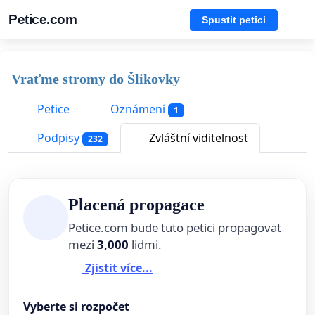
Petice.com
Spustit petici
Vraťme stromy do Šlikovky
Petice
Oznámení
1
Podpisy
Zvláštní viditelnost
232
Placená propagace
Petice.com bude tuto petici propagovat
mezi
3,000
lidmi.
Zjistit více...
Vyberte si rozpočet