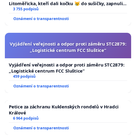
Litoměřicka, kteří dali kočku 😿 do sušičky, zapnuli ji
a umírání zvířete natočili.
3 755 podpisů
Oznámení o transparentnosti
Vyjádření veřejnosti a odpor proti záměru STC2879:
„Logistické centrum FCC Sluštice“
Vyjádření veřejnosti a odpor proti záměru STC2879:
„Logistické centrum FCC Sluštice“
459 podpisů
Oznámení o transparentnosti
Petice za záchranu Kuklenských rondelů v Hradci
Králové
6 964 podpisů
Oznámení o transparentnosti