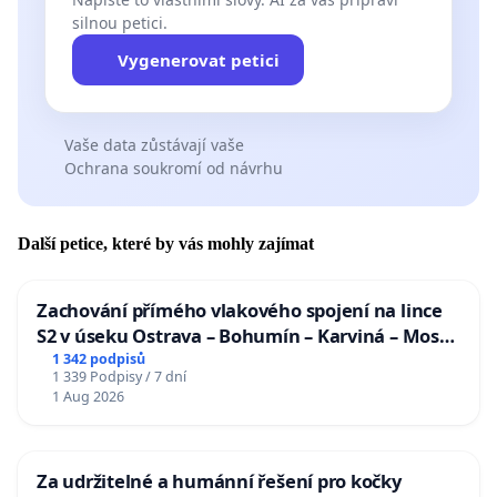
silnou petici.
Vygenerovat petici
Vaše data zůstávají vaše
Ochrana soukromí od návrhu
Další petice, které by vás mohly zajímat
Zachování přímého vlakového spojení na lince
S2 v úseku Ostrava – Bohumín – Karviná – Mosty
u Jablunkova
1 342 podpisů
1 339 Podpisy / 7 dní
1 Aug 2026
Za udržitelné a humánní řešení pro kočky