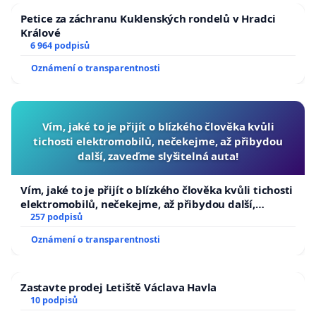
Petice za záchranu Kuklenských rondelů v Hradci
Králové
6 964 podpisů
Oznámení o transparentnosti
Vím, jaké to je přijít o blízkého člověka kvůli
tichosti elektromobilů, nečekejme, až přibydou
další, zaveďme slyšitelná auta!
Vím, jaké to je přijít o blízkého člověka kvůli tichosti
elektromobilů, nečekejme, až přibydou další,
zaveďme slyšitelná auta!
257 podpisů
Oznámení o transparentnosti
Zastavte prodej Letiště Václava Havla
10 podpisů