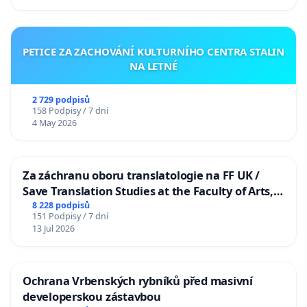
PETICE ZA ZACHOVÁNÍ KULTURNÍHO CENTRA STALIN
NA LETNÉ
2 729 podpisů
158 Podpisy / 7 dní
4 May 2026
Za záchranu oboru translatologie na FF UK /
Save Translation Studies at the Faculty of Arts,
Charles University
8 228 podpisů
151 Podpisy / 7 dní
13 Jul 2026
Ochrana Vrbenských rybníků před masivní
developerskou zástavbou