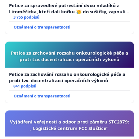
Petice za spravedlivé potrestání dvou mladíků z
Litoměřicka, kteří dali kočku 😿 do sušičky, zapnuli ji
a umírání zvířete natočili.
3 755 podpisů
Oznámení o transparentnosti
Petice za zachování rozsahu onkourologické péče a
proti tzv. docentralizaci operačních výkonů
Petice za zachování rozsahu onkourologické péče a
proti tzv. docentralizaci operačních výkonů
841 podpisů
Oznámení o transparentnosti
Vyjádření veřejnosti a odpor proti záměru STC2879:
„Logistické centrum FCC Sluštice“