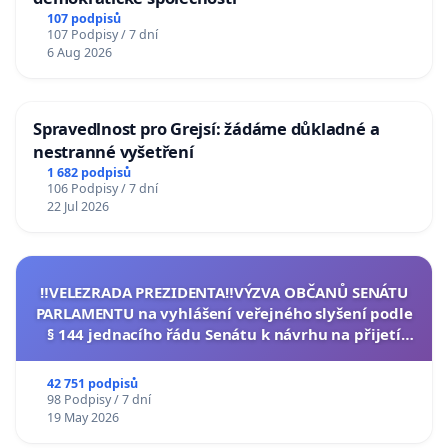
107 podpisů
107 Podpisy / 7 dní
6 Aug 2026
Spravedlnost pro Grejsí: žádáme důkladné a
nestranné vyšetření
1 682 podpisů
106 Podpisy / 7 dní
22 Jul 2026
‼️VELEZRADA PREZIDENTA‼️VÝZVA OBČANŮ SENÁTU
PARLAMENTU na vyhlášení veřejného slyšení podle
§ 144 jednacího řádu Senátu k návrhu na přijetí
usnesení k podání ústavní žaloby na prezidenta
republiky
42 751 podpisů
98 Podpisy / 7 dní
19 May 2026