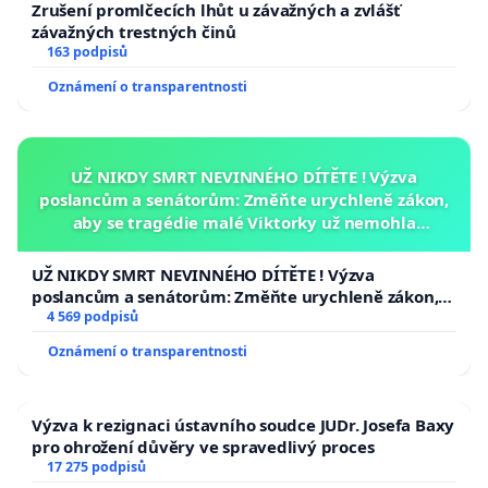
Zrušení promlčecích lhůt u závažných a zvlášť
závažných trestných činů
163 podpisů
Oznámení o transparentnosti
UŽ NIKDY SMRT NEVINNÉHO DÍTĚTE ! Výzva
poslancům a senátorům: Změňte urychleně zákon,
aby se tragédie malé Viktorky už nemohla
opakovat!
UŽ NIKDY SMRT NEVINNÉHO DÍTĚTE ! Výzva
poslancům a senátorům: Změňte urychleně zákon,
aby se tragédie malé Viktorky už nemohla opakovat!
4 569 podpisů
Oznámení o transparentnosti
Výzva k rezignaci ústavního soudce JUDr. Josefa Baxy
pro ohrožení důvěry ve spravedlivý proces
17 275 podpisů