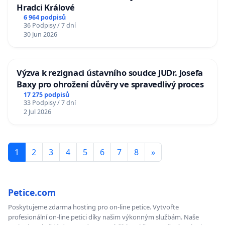
Hradci Králové
6 964 podpisů
36 Podpisy / 7 dní
30 Jun 2026
Výzva k rezignaci ústavního soudce JUDr. Josefa
Baxy pro ohrožení důvěry ve spravedlivý proces
17 275 podpisů
33 Podpisy / 7 dní
2 Jul 2026
1
2
3
4
5
6
7
8
»
Petice.com
Poskytujeme zdarma hosting pro on-line petice. Vytvořte
profesionální on-line petici díky našim výkonným službám. Naše