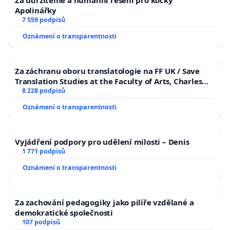
Za udržitelné a humánní řešení pro kočky
Apolinářky
7 559 podpisů
Oznámení o transparentnosti
Za záchranu oboru translatologie na FF UK / Save
Translation Studies at the Faculty of Arts, Charles
University
8 228 podpisů
Oznámení o transparentnosti
Vyjádření podpory pro udělení milosti – Denis
1 771 podpisů
Oznámení o transparentnosti
Za zachování pedagogiky jako pilíře vzdělané a
demokratické společnosti
107 podpisů