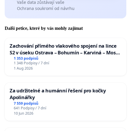
Vaše data zůstávají vaše
Ochrana soukromí od návrhu
Další petice, které by vás mohly zajímat
Zachování přímého vlakového spojení na lince
S2 v úseku Ostrava – Bohumín – Karviná – Mosty
u Jablunkova
1 353 podpisů
1 348 Podpisy / 7 dní
1 Aug 2026
Za udržitelné a humánní řešení pro kočky
Apolinářky
7 559 podpisů
641 Podpisy / 7 dní
10 Jun 2026