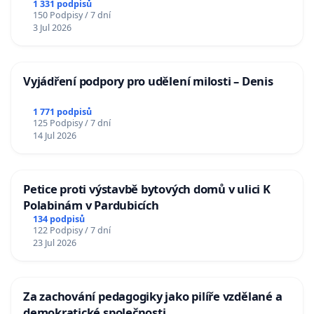
1 331 podpisů
150 Podpisy / 7 dní
3 Jul 2026
Vyjádření podpory pro udělení milosti – Denis
1 771 podpisů
125 Podpisy / 7 dní
14 Jul 2026
Petice proti výstavbě bytových domů v ulici K
Polabinám v Pardubicích
134 podpisů
122 Podpisy / 7 dní
23 Jul 2026
Za zachování pedagogiky jako pilíře vzdělané a
demokratické společnosti