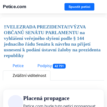
Petice.com
Spustit petici
‼️VELEZRADA PREZIDENTA‼️VÝZVA
OBČANŮ SENÁTU PARLAMENTU na
vyhlášení veřejného slyšení podle § 144
jednacího řádu Senátu k návrhu na přijetí
usnesení k podání ústavní žaloby na prezidenta
republiky
Petice
Podpisy
42 751
Zvláštní viditelnost
Placená propagace
Petice.com bude tuto petici propagovat