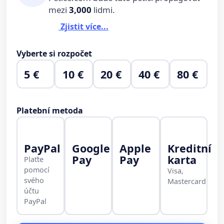
mezi
3,000
lidmi.
Zjistit více...
Vyberte si rozpočet
5 €
10 €
20 €
40 €
80 €
Platební metoda
PayPal
Google
Apple
Kreditní
Pay
Pay
karta
Plaťte
pomocí
Visa,
svého
Mastercard
účtu
PayPal