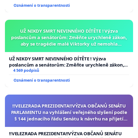
Oznámení o transparentnosti
UŽ NIKDY SMRT NEVINNÉHO DÍTĚTE ! Výzva
poslancům a senátorům: Změňte urychleně zákon,
aby se tragédie malé Viktorky už nemohla
opakovat!
UŽ NIKDY SMRT NEVINNÉHO DÍTĚTE ! Výzva
poslancům a senátorům: Změňte urychleně zákon,
aby se tragédie malé Viktorky už nemohla opakovat!
4 569 podpisů
Oznámení o transparentnosti
‼️VELEZRADA PREZIDENTA‼️VÝZVA OBČANŮ SENÁTU
PARLAMENTU na vyhlášení veřejného slyšení podle
§ 144 jednacího řádu Senátu k návrhu na přijetí
usnesení k podání ústavní žaloby na prezidenta
republiky
‼️VELEZRADA PREZIDENTA‼️VÝZVA OBČANŮ SENÁTU