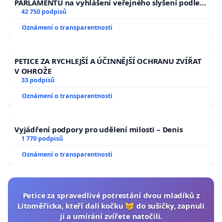
PARLAMENTU na vyhlášení veřejného slyšení podle §
144 jednacího řádu Senátu k návrhu na přijetí
42 750 podpisů
usnesení k podání ústavní žaloby na prezidenta
Oznámení o transparentnosti
republiky
PETICE ZA RYCHLEJŠÍ A ÚČINNĚJŠÍ OCHRANU ZVÍŘAT
V OHROŽE
33 podpisů
Oznámení o transparentnosti
Vyjádření podpory pro udělení milosti – Denis
1 770 podpisů
Oznámení o transparentnosti
Petice za spravedlivé potrestání dvou mladíků z
Litoměřicka, kteří dali kočku 😿 do sušičky, zapnuli
ji a umírání zvířete natočili.