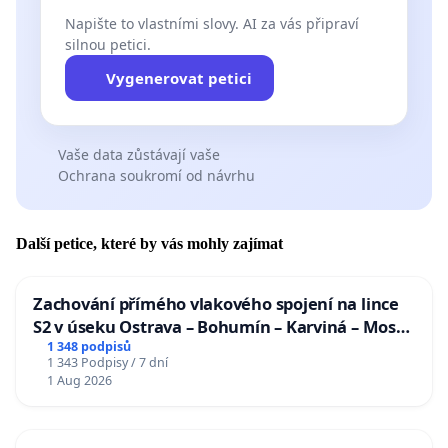
Napište to vlastními slovy. AI za vás připraví
silnou petici.
Vygenerovat petici
Vaše data zůstávají vaše
Ochrana soukromí od návrhu
Další petice, které by vás mohly zajímat
Zachování přímého vlakového spojení na lince
S2 v úseku Ostrava – Bohumín – Karviná – Mosty
u Jablunkova
1 348 podpisů
1 343 Podpisy / 7 dní
1 Aug 2026