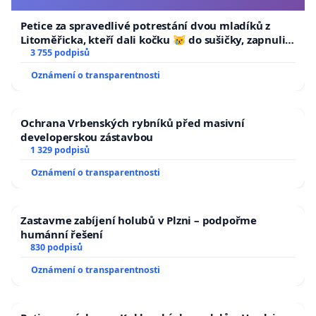
Petice za spravedlivé potrestání dvou mladíků z
Litoměřicka, kteří dali kočku 😿 do sušičky, zapnuli ji
a umírání zvířete natočili.
3 755 podpisů
Oznámení o transparentnosti
Ochrana Vrbenských rybníků před masivní
developerskou zástavbou
1 329 podpisů
Oznámení o transparentnosti
Zastavme zabíjení holubů v Plzni – podpořme
humánní řešení
830 podpisů
Oznámení o transparentnosti