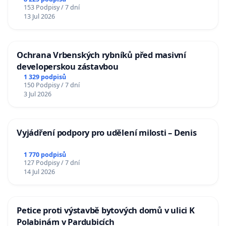
Charles University
153 Podpisy / 7 dní
13 Jul 2026
Ochrana Vrbenských rybníků před masivní
developerskou zástavbou
1 329 podpisů
150 Podpisy / 7 dní
3 Jul 2026
Vyjádření podpory pro udělení milosti – Denis
1 770 podpisů
127 Podpisy / 7 dní
14 Jul 2026
Petice proti výstavbě bytových domů v ulici K
Polabinám v Pardubicích