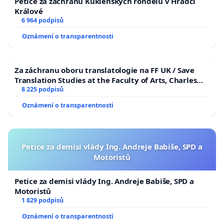
Petice za záchranu Kuklenských rondelů v Hradci
Králové
6 964 podpisů
Oznámení o transparentnosti
Za záchranu oboru translatologie na FF UK / Save
Translation Studies at the Faculty of Arts, Charles
University
8 225 podpisů
Oznámení o transparentnosti
Petice za demisi vlády Ing. Andreje Babiše, SPD a
Motoristů
Petice za demisi vlády Ing. Andreje Babiše, SPD a
Motoristů
1 829 podpisů
Oznámení o transparentnosti