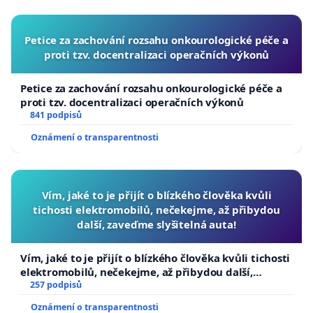
Petice za zachování rozsahu onkourologické péče a
proti tzv. docentralizaci operačních výkonů
Petice za zachování rozsahu onkourologické péče a
proti tzv. docentralizaci operačních výkonů
841 podpisů
Oznámení o transparentnosti
Vím, jaké to je přijít o blízkého člověka kvůli
tichosti elektromobilů, nečekejme, až přibydou
další, zaveďme slyšitelná auta!
Vím, jaké to je přijít o blízkého člověka kvůli tichosti
elektromobilů, nečekejme, až přibydou další,
zaveďme slyšitelná auta!
257 podpisů
Oznámení o transparentnosti