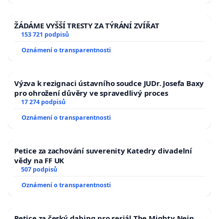
ŽÁDÁME VYŠŠÍ TRESTY ZA TÝRÁNÍ ZVÍŘAT
153 721 podpisů
Oznámení o transparentnosti
Výzva k rezignaci ústavního soudce JUDr. Josefa Baxy
pro ohrožení důvěry ve spravedlivý proces
17 274 podpisů
Oznámení o transparentnosti
Petice za zachování suverenity Katedry divadelní
vědy na FF UK
507 podpisů
Oznámení o transparentnosti
Petice za český dabing pro seriál The Mighty Nein