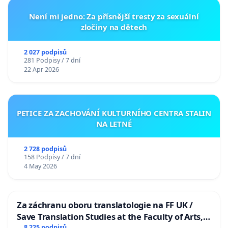
Není mi jedno: Za přísnější tresty za sexuální
zločiny na dětech
2 027 podpisů
281 Podpisy / 7 dní
22 Apr 2026
PETICE ZA ZACHOVÁNÍ KULTURNÍHO CENTRA STALIN
NA LETNÉ
2 728 podpisů
158 Podpisy / 7 dní
4 May 2026
Za záchranu oboru translatologie na FF UK /
Save Translation Studies at the Faculty of Arts,
8 225 podpisů