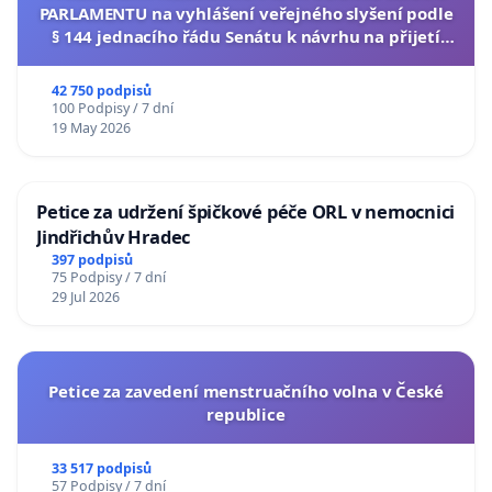
PARLAMENTU na vyhlášení veřejného slyšení podle
§ 144 jednacího řádu Senátu k návrhu na přijetí
usnesení k podání ústavní žaloby na prezidenta
republiky
42 750 podpisů
100 Podpisy / 7 dní
19 May 2026
Petice za udržení špičkové péče ORL v nemocnici
Jindřichův Hradec
397 podpisů
75 Podpisy / 7 dní
29 Jul 2026
Petice za zavedení menstruačního volna v České
republice
33 517 podpisů
57 Podpisy / 7 dní