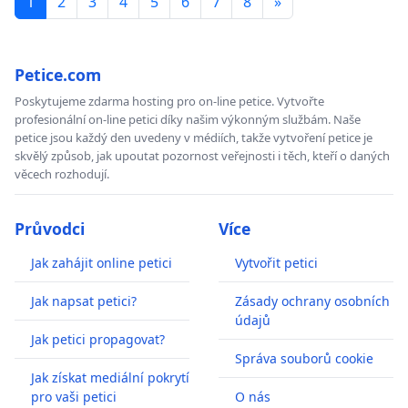
1
2
3
4
5
6
7
8
»
Petice.com
Poskytujeme zdarma hosting pro on-line petice. Vytvořte
profesionální on-line petici díky našim výkonným službám. Naše
petice jsou každý den uvedeny v médiích, takže vytvoření petice je
skvělý způsob, jak upoutat pozornost veřejnosti i těch, kteří o daných
věcech rozhodují.
Průvodci
Více
Jak zahájit online petici
Vytvořit petici
Jak napsat petici?
Zásady ochrany osobních
údajů
Jak petici propagovat?
Správa souborů cookie
Jak získat mediální pokrytí
pro vaši petici
O nás