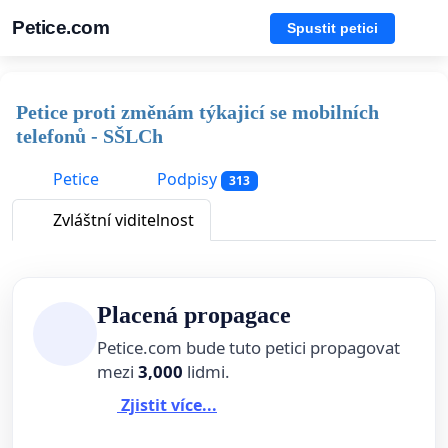
Petice.com
Spustit petici
Petice proti změnám týkajicí se mobilních
telefonů - SŠLCh
Petice
Podpisy
313
Zvláštní viditelnost
Placená propagace
Petice.com bude tuto petici propagovat
mezi
3,000
lidmi.
Zjistit více...