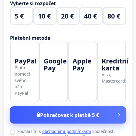
Vyberte si rozpočet
5 €
10 €
20 €
40 €
80 €
Platební metoda
PayPal
Google
Apple
Kreditní
Pay
Pay
karta
Plaťte
pomocí
Visa,
svého
Mastercard
účtu
PayPal
Pokračovat k platbě 5 €
Souhlasím s
obchodními podmínkami
společnosti