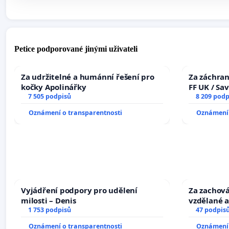
Petice podporované jinými uživateli
Za udržitelné a humánní řešení pro
Za záchran
kočky Apolinářky
FF UK / Sa
7 505 podpisů
the Faculty
8 209 podp
University
Oznámení o transparentnosti
Oznámení 
Vyjádření podpory pro udělení
Za zachová
milosti – Denis
vzdělané a
1 753 podpisů
47 podpis
Oznámení o transparentnosti
Oznámení 