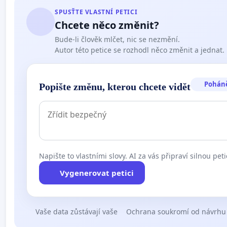
SPUSŤTE VLASTNÍ PETICI
Chcete něco změnit?
Bude-li člověk mlčet, nic se nezmění.
Autor této petice se rozhodl něco změnit a jednat.
Pohán
Popište změnu, kterou chcete vidět
Napište to vlastními slovy. AI za vás připraví silnou peti
Vygenerovat petici
Vaše data zůstávají vaše
Ochrana soukromí od návrhu