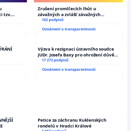
u
Zrušení promlčecích lhůt u
i tzv.
závažných a zvlášť závažných
 výkonů
trestných činů
162 podpisů
Oznámení o transparentnosti
TÝRÁNÍ
Výzva k rezignaci ústavního soudce
JUDr. Josefa Baxy pro ohrožení důvěry
ve spravedlivý proces
17 272 podpisů
Oznámení o transparentnosti
NNĚJŠÍ
Petice za záchranu Kuklenských
ŽE
rondelů v Hradci Králové