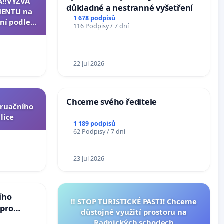
A‼️VÝZVA
důkladné a nestranné vyšetření
ENTU na
1 678 podpisů
ní podle §
116 Podpisy / 7 dní
u k návrhu
ní ústavní
epubliky
22 Jul 2026
Chceme svého ředitele
truačního
lice
1 189 podpisů
62 Podpisy / 7 dní
23 Jul 2026
ího
‼️ STOP TURISTICKÉ PASTI! Chceme
 pro
důstojné využití prostoru na
vedlivý
Radnických schodech