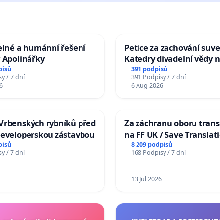
elné a humánní řešení
Petice za zachování suve
 Apolinářky
Katedry divadelní vědy n
pisů
391 podpisů
y / 7 dní
391 Podpisy / 7 dní
6
6 Aug 2026
Vrbenských rybníků před
Za záchranu oboru trans
developerskou zástavbou
na FF UK / Save Translat
Studies at the Faculty of 
pisů
8 209 podpisů
y / 7 dní
168 Podpisy / 7 dní
Charles University
13 Jul 2026