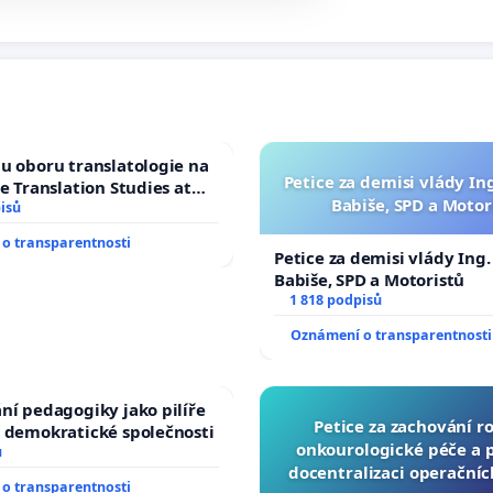
u oboru translatologie na
Petice za demisi vlády In
ve Translation Studies at
Babiše, SPD a Motor
 of Arts, Charles
isů
o transparentnosti
Petice za demisi vlády Ing
Babiše, SPD a Motoristů
1 818 podpisů
Oznámení o transparentnosti
ní pedagogiky jako pilíře
Petice za zachování r
 demokratické společnosti
onkourologické péče a pr
ů
docentralizaci operační
o transparentnosti