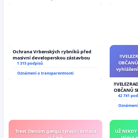
Ochrana Vrbenských rybníků před
‼️VELEZ
masivní developerskou zástavbou
OBČANŮ
1 315 podpisů
vyhlášení
Oznámení o transparentnosti
144 jedna
na přijet
‼️VELEZRA
žaloby 
OBČANŮ S
vyhlášení 
42 741 pod
144 jednac
Oznámení 
na přijetí
žaloby na 
Trest členům gangu týrající zvířata
UŽ NIKDY
v Číně
Výzva 