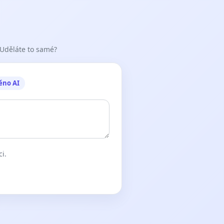
 Uděláte to samé?
ěno AI
ci.