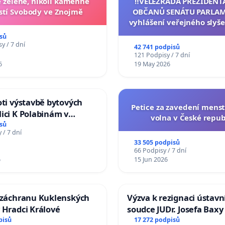
zelené, nikoli kamenné
‼️VELEZRADA PREZIDENT
tí Svobody ve Znojmě
OBČANŮ SENÁTU PARLAM
vyhlášení veřejného slyše
144 jednacího řádu Senát
sů
na přijetí usnesení k podá
y / 7 dní
42 741 podpisů
žaloby na prezidenta r
121 Podpisy / 7 dní
6
19 May 2026
oti výstavbě bytových
Petice za zavedení mens
ici K Polabinám v
volna v České repub
ích
sů
 / 7 dní
33 505 podpisů
66 Podpisy / 7 dní
6
15 Jun 2026
a záchranu Kuklenských
Výzva k rezignaci ústavn
 Hradci Králové
soudce JUDr. Josefa Baxy
ohrožení důvěry ve spra
pisů
17 272 podpisů