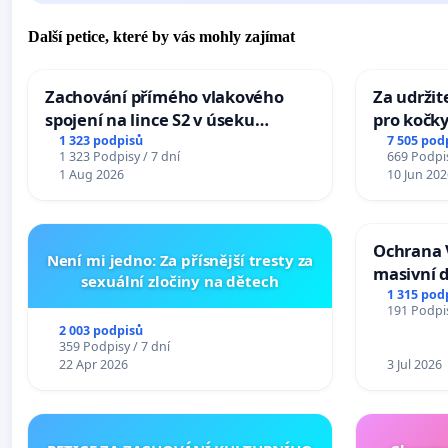
Další petice, které by vás mohly zajímat
Zachování přímého vlakového
Za udržit
spojení na lince S2 v úseku
pro kočky
Ostrava – Bohumín – Karviná –
1 323 podpisů
7 505 pod
1 323 Podpisy / 7 dní
669 Podpis
Mosty u Jablunkova
1 Aug 2026
10 Jun 202
Ochrana 
Není mi jedno: Za přísnější tresty za
masivní 
sexuální zločiny na dětech
1 315 pod
191 Podpis
2 003 podpisů
359 Podpisy / 7 dní
22 Apr 2026
3 Jul 2026