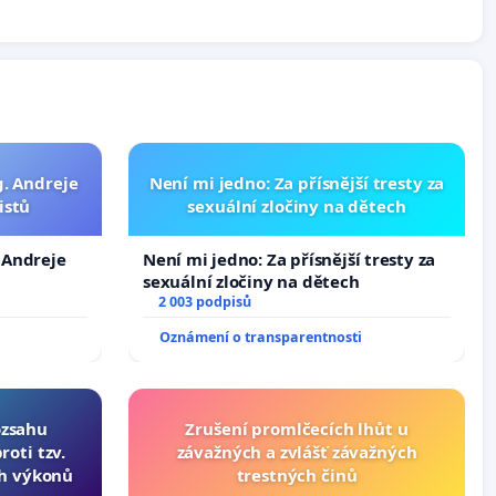
g. Andreje
Není mi jedno: Za přísnější tresty za
istů
sexuální zločiny na dětech
. Andreje
Není mi jedno: Za přísnější tresty za
sexuální zločiny na dětech
2 003 podpisů
Oznámení o transparentnosti
ozsahu
Zrušení promlčecích lhůt u
oti tzv.
závažných a zvlášť závažných
ch výkonů
trestných činů