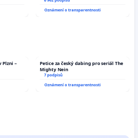
6 962 podpisů
Oznámení o transparentnosti
 Plzni –
Petice za český dabing pro seriál The
Mighty Nein
7 podpisů
Oznámení o transparentnosti