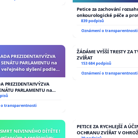
Petice za zachování rozsah
onkourologické péče a prot
docentralizaci operačních
839 podpisů
Oznámení o transparentnosti
ŽÁDÁME VYŠŠÍ TRESTY ZA 
RADA PREZIDENTA‼️VÝZVA
ZVÍŘAT
 SENÁTU PARLAMENTU na
153 684 podpisů
 veřejného slyšení podle §
Oznámení o transparentnosti
cího řádu Senátu k návrhu
í usnesení k podání ústavní
DA PREZIDENTA‼️VÝZVA
na prezidenta republiky
ENÁTU PARLAMENTU na
veřejného slyšení podle §
pisů
ího řádu Senátu k návrhu
o transparentnosti
 usnesení k podání ústavní
prezidenta republiky
PETICE ZA RYCHLEJŠÍ A ÚČI
 SMRT NEVINNÉHO DÍTĚTE !
OCHRANU ZVÍŘAT V OHRO
poslancům a senátorům: