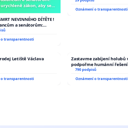
29 podpisů
urychleně zákon, aby se
Oznámení o transparentnosti
malé Viktorky už nemohla
opakovat!
SMRT NEVINNÉHO DÍTĚTE !
lancům a senátorům:
ychleně zákon, aby se
isů
malé Viktorky už nemohla
o transparentnosti
rodej Letiště Václava
Zastavme zabíjení holubů v
podpořme humánní řešení
790 podpisů
o transparentnosti
Oznámení o transparentnosti