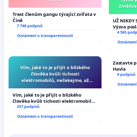
Změňte 
tragédie 
Trest členům gangu týrající zvířata v
Číně
UŽ NIKDY 
7 748 podpisů
Výzva pos
Změňte ur
4 565 podp
Oznámení o transparentnosti
tragédie 
Oznámení 
opakovat!
Zastavte p
Vím, jaké to je přijít o blízkého
Havla
člověka kvůli tichosti
9 podpisů
elektromobilů, nečekejme, až
Oznámení 
přibydou další, zaveďme slyšitelná
auta!
Vím, jaké to je přijít o blízkého
člověka kvůli tichosti elektromobilů,
nečekejme, až přibydou další,
257 podpisů
zaveďme slyšitelná auta!
Oznámení o transparentnosti