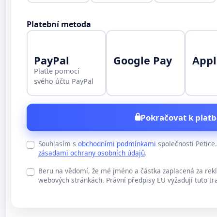
Platební metoda
PayPal
Google Pay
Appl
Plaťte pomocí
svého účtu PayPal
Pokračovat k platb
Souhlasím s
obchodními podmínkami
společnosti Petic
zásadami ochrany osobních údajů
.
Beru na vědomí, že mé jméno a částka zaplacená za rek
webových stránkách. Právní předpisy EU vyžadují tuto tr