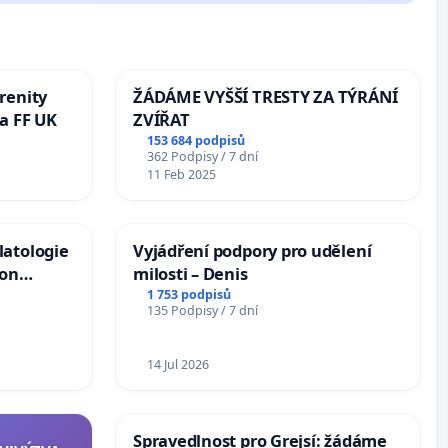
renity
ŽÁDÁME VYŠŠÍ TRESTY ZA TÝRÁNÍ
a FF UK
ZVÍŘAT
153 684 podpisů
362 Podpisy / 7 dní
11 Feb 2025
latologie
Vyjádření podpory pro udělení
ion
milosti – Denis
Arts,
1 753 podpisů
135 Podpisy / 7 dní
14 Jul 2026
Spravedlnost pro Grejsí: žádáme