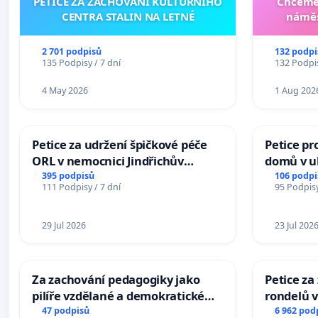
PETICE ZA ZACHOVÁNÍ KULTURNÍHO
Chceme 
CENTRA STALIN NA LETNÉ
náměs
2 701 podpisů
132 podpi
135 Podpisy / 7 dní
132 Podpis
4 May 2026
1 Aug 202
Petice za udržení špičkové péče
Petice pr
ORL v nemocnici Jindřichův
domů v ul
Hradec
Pardubic
395 podpisů
106 podpi
111 Podpisy / 7 dní
95 Podpisy
29 Jul 2026
23 Jul 202
Za zachování pedagogiky jako
Petice z
pilíře vzdělané a demokratické
rondelů v
společnosti
47 podpisů
6 962 pod