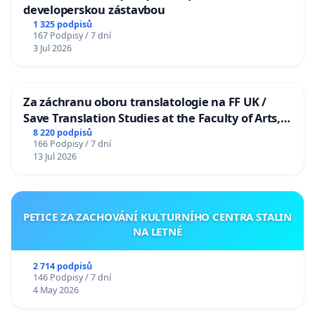
developerskou zástavbou
1 325 podpisů
167 Podpisy / 7 dní
3 Jul 2026
Za záchranu oboru translatologie na FF UK /
Save Translation Studies at the Faculty of Arts,
Charles University
8 220 podpisů
166 Podpisy / 7 dní
13 Jul 2026
PETICE ZA ZACHOVÁNÍ KULTURNÍHO CENTRA STALIN
NA LETNÉ
2 714 podpisů
146 Podpisy / 7 dní
4 May 2026