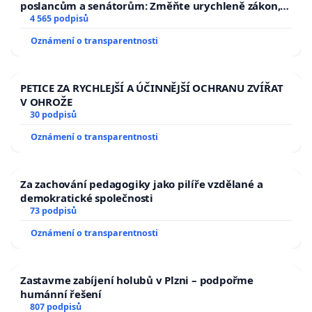
poslancům a senátorům: Změňte urychleně zákon,
aby se tragédie malé Viktorky už nemohla opakovat!
4 565 podpisů
Oznámení o transparentnosti
PETICE ZA RYCHLEJŠÍ A ÚČINNĚJŠÍ OCHRANU ZVÍŘAT
V OHROŽE
30 podpisů
Oznámení o transparentnosti
Za zachování pedagogiky jako pilíře vzdělané a
demokratické společnosti
73 podpisů
Oznámení o transparentnosti
Zastavme zabíjení holubů v Plzni – podpořme
humánní řešení
807 podpisů