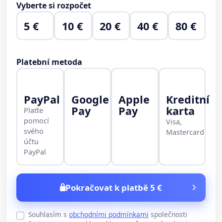
Vyberte si rozpočet
5 €
10 €
20 €
40 €
80 €
Platební metoda
PayPal
Google
Apple
Kreditní
Pay
Pay
karta
Plaťte
pomocí
Visa,
svého
Mastercard
účtu
PayPal
Pokračovat k platbě 5 €
Souhlasím s
obchodními podmínkami
společnosti