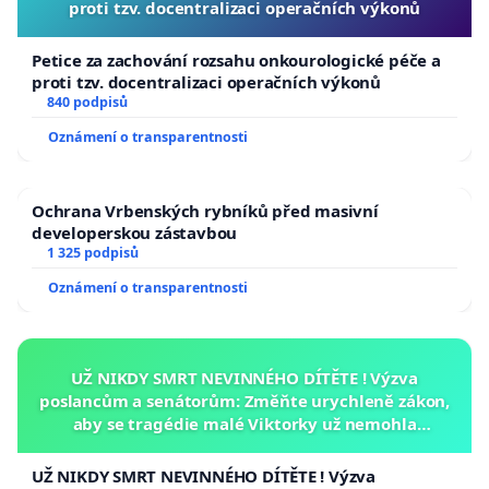
proti tzv. docentralizaci operačních výkonů
Petice za zachování rozsahu onkourologické péče a
proti tzv. docentralizaci operačních výkonů
840 podpisů
Oznámení o transparentnosti
Ochrana Vrbenských rybníků před masivní
developerskou zástavbou
1 325 podpisů
Oznámení o transparentnosti
UŽ NIKDY SMRT NEVINNÉHO DÍTĚTE ! Výzva
poslancům a senátorům: Změňte urychleně zákon,
aby se tragédie malé Viktorky už nemohla
opakovat!
UŽ NIKDY SMRT NEVINNÉHO DÍTĚTE ! Výzva