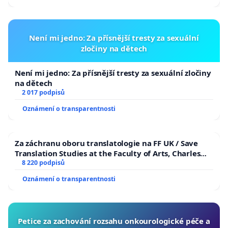
Není mi jedno: Za přísnější tresty za sexuální
zločiny na dětech
Není mi jedno: Za přísnější tresty za sexuální zločiny
na dětech
2 017 podpisů
Oznámení o transparentnosti
Za záchranu oboru translatologie na FF UK / Save
Translation Studies at the Faculty of Arts, Charles
University
8 220 podpisů
Oznámení o transparentnosti
Petice za zachování rozsahu onkourologické péče a