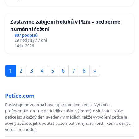
Zastavme zabíjení holubů v Plzni – podpořme
humánní řešení
807 podpisů
29 Podpisy / 7 dní
14 Jul 2026
1
2
3
4
5
6
7
8
»
Petice.com
Poskytujeme zdarma hosting pro on-line petice. Vytvořte
profesionální on-line petici díky našim výkonným službám. Naše
petice jsou každý den uvedeny v médiích, takže vytvoření petice je
skvělý způsob, jak upoutat pozornost veřejnosti i těch, kteří o daných
věcech rozhodují.