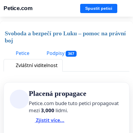
Petice.com
Spustit petici
Svoboda a bezpečí pro Luku – pomoc na právní
boj
Petice
Podpisy
367
Zvláštní viditelnost
Placená propagace
Petice.com bude tuto petici propagovat
mezi
3,000
lidmi.
Zjistit více...