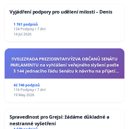
Vyjádření podpory pro udělení milosti – Denis
1 761 podpisů
134 Podpisy / 7 dní
14 Jul 2026
‼️VELEZRADA PREZIDENTA‼️VÝZVA OBČANŮ SENÁTU
PARLAMENTU na vyhlášení veřejného slyšení podle
§ 144 jednacího řádu Senátu k návrhu na přijetí
usnesení k podání ústavní žaloby na prezidenta
republiky
42 746 podpisů
116 Podpisy / 7 dní
19 May 2026
Spravedlnost pro Grejsí: žádáme důkladné a
nestranné vyšetření