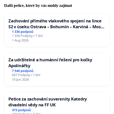
Další petice, které by vás mohly zajímat
Zachování přímého vlakového spojení na lince
S2 v úseku Ostrava – Bohumín – Karviná – Mosty
u Jablunkova
1 336 podpisů
1 336 Podpisy / 7 dní
1 Aug 2026
Za udržitelné a humánní řešení pro kočky
Apolinářky
7 540 podpisů
667 Podpisy / 7 dní
10 Jun 2026
Petice za zachování suverenity Katedry
divadelní vědy na FF UK
473 podpisů