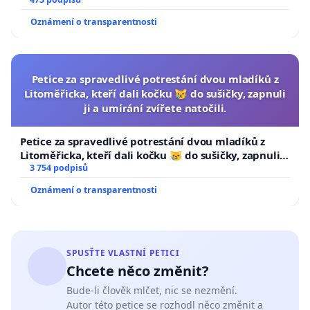
Oznámení o transparentnosti
Petice za spravedlivé potrestání dvou mladíků z
Litoměřicka, kteří dali kočku 😿 do sušičky, zapnuli
ji a umírání zvířete natočili.
Petice za spravedlivé potrestání dvou mladíků z
Litoměřicka, kteří dali kočku 😿 do sušičky, zapnuli ji
a umírání zvířete natočili.
3 754 podpisů
Oznámení o transparentnosti
SPUSŤTE VLASTNÍ PETICI
Chcete něco změnit?
Bude-li člověk mlčet, nic se nezmění.
Autor této petice se rozhodl něco změnit a