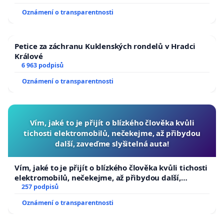
Oznámení o transparentnosti
Petice za záchranu Kuklenských rondelů v Hradci
Králové
6 963 podpisů
Oznámení o transparentnosti
Vím, jaké to je přijít o blízkého člověka kvůli
tichosti elektromobilů, nečekejme, až přibydou
další, zaveďme slyšitelná auta!
Vím, jaké to je přijít o blízkého člověka kvůli tichosti
elektromobilů, nečekejme, až přibydou další,
zaveďme slyšitelná auta!
257 podpisů
Oznámení o transparentnosti