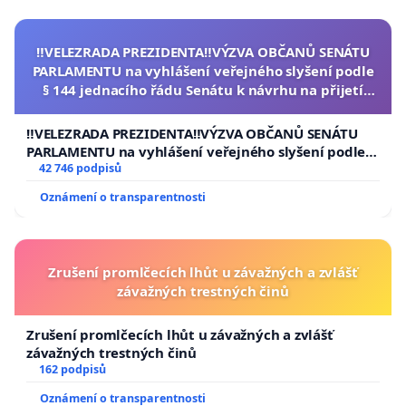
‼️VELEZRADA PREZIDENTA‼️VÝZVA OBČANŮ SENÁTU
PARLAMENTU na vyhlášení veřejného slyšení podle
§ 144 jednacího řádu Senátu k návrhu na přijetí
usnesení k podání ústavní žaloby na prezidenta
republiky
‼️VELEZRADA PREZIDENTA‼️VÝZVA OBČANŮ SENÁTU
PARLAMENTU na vyhlášení veřejného slyšení podle §
144 jednacího řádu Senátu k návrhu na přijetí
42 746 podpisů
usnesení k podání ústavní žaloby na prezidenta
Oznámení o transparentnosti
republiky
Zrušení promlčecích lhůt u závažných a zvlášť
závažných trestných činů
Zrušení promlčecích lhůt u závažných a zvlášť
závažných trestných činů
162 podpisů
Oznámení o transparentnosti