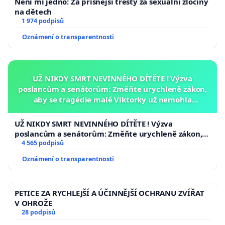
Není mi jedno: Za přísnější tresty za sexuální zločiny
na dětech
1 974 podpisů
Oznámení o transparentnosti
UŽ NIKDY SMRT NEVINNÉHO DÍTĚTE ! Výzva
poslancům a senátorům: Změňte urychleně zákon,
aby se tragédie malé Viktorky už nemohla
opakovat!
UŽ NIKDY SMRT NEVINNÉHO DÍTĚTE ! Výzva
poslancům a senátorům: Změňte urychleně zákon,
aby se tragédie malé Viktorky už nemohla opakovat!
4 565 podpisů
Oznámení o transparentnosti
PETICE ZA RYCHLEJŠÍ A ÚČINNĚJŠÍ OCHRANU ZVÍŘAT
V OHROŽE
28 podpisů