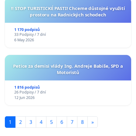
‼️ STOP TURISTICKÉ PASTI! Chceme důstojné využití
prostoru na Radnických schodech
1 170 podpisů
33 Podpisy / 7 dní
6 May 2026
Petice za demisi vlády Ing. Andreje Babiše, SPD a
Motoristů
1 816 podpisů
26 Podpisy / 7 dní
12 Jun 2026
1
2
3
4
5
6
7
8
»