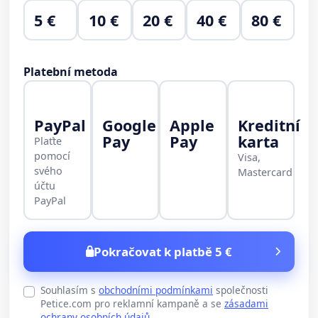
5 €
10 €
20 €
40 €
80 €
Platební metoda
PayPal
Google
Apple
Kreditní
Pay
Pay
karta
Plaťte
pomocí
Visa,
svého
Mastercard
účtu
PayPal
Pokračovat k platbě 5 €
Souhlasím s
obchodními podmínkami
společnosti
Petice.com pro reklamní kampaně a se
zásadami
ochrany osobních údajů
.