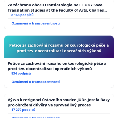
Za záchranu oboru translatologie na FF UK / Save
Translation Studies at the Faculty of Arts, Charles
University
8 168 podpisů
Oznámení o transparentnosti
Petice za zachování rozsahu onkourologické péče a
proti tzv. docentralizaci operačních výkonů
Petice za zachování rozsahu onkourologické péče a
proti tzv. docentralizaci operačních výkonů
834 podpisů
Oznámení o transparentnosti
Výzva k rezignaci ústavního soudce JUDr. Josefa Baxy
pro ohrožení důvěry ve spravedlivý proces
17 270 podpisů