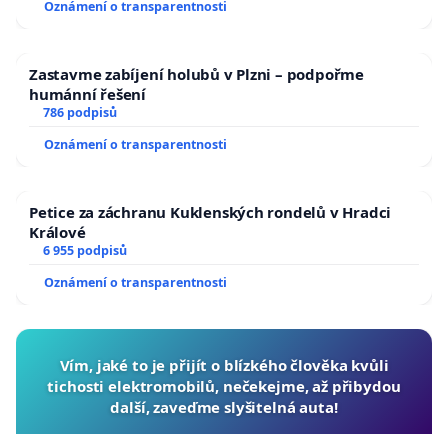
Oznámení o transparentnosti
Zastavme zabíjení holubů v Plzni – podpořme
humánní řešení
786 podpisů
Oznámení o transparentnosti
Petice za záchranu Kuklenských rondelů v Hradci
Králové
6 955 podpisů
Oznámení o transparentnosti
Vím, jaké to je přijít o blízkého člověka kvůli
tichosti elektromobilů, nečekejme, až přibydou
další, zaveďme slyšitelná auta!