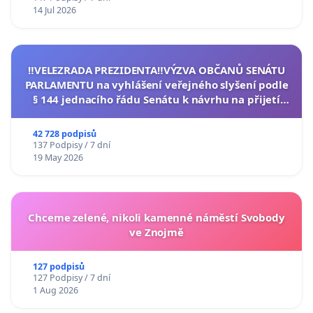
14 Jul 2026
‼️VELEZRADA PREZIDENTA‼️VÝZVA OBČANŮ SENÁTU
PARLAMENTU na vyhlášení veřejného slyšení podle
§ 144 jednacího řádu Senátu k návrhu na přijetí
usnesení k podání ústavní žaloby na prezidenta
republiky
42 728 podpisů
137 Podpisy / 7 dní
19 May 2026
Chceme zelené, nikoli kamenné náměstí Svobody
ve Znojmě
127 podpisů
127 Podpisy / 7 dní
1 Aug 2026