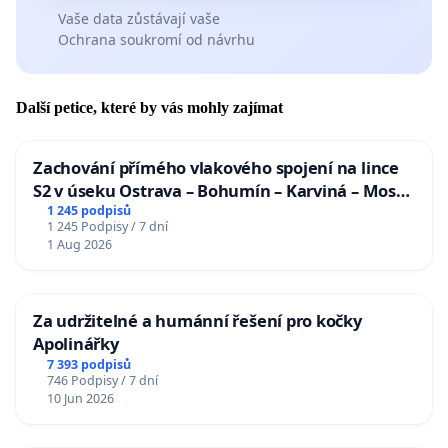
Vaše data zůstávají vaše
Ochrana soukromí od návrhu
Další petice, které by vás mohly zajímat
Zachování přímého vlakového spojení na lince
S2 v úseku Ostrava – Bohumín – Karviná – Mosty
u Jablunkova
1 245 podpisů
1 245 Podpisy / 7 dní
1 Aug 2026
Za udržitelné a humánní řešení pro kočky
Apolinářky
7 393 podpisů
746 Podpisy / 7 dní
10 Jun 2026