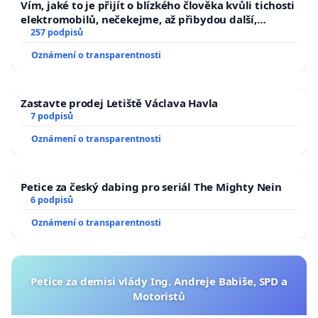
Vím, jaké to je přijít o blízkého člověka kvůli tichosti
elektromobilů, nečekejme, až přibydou další,
zaveďme slyšitelná auta!
257 podpisů
Oznámení o transparentnosti
Zastavte prodej Letiště Václava Havla
7 podpisů
Oznámení o transparentnosti
Petice za český dabing pro seriál The Mighty Nein
6 podpisů
Oznámení o transparentnosti
Petice za demisi vlády Ing. Andreje Babiše, SPD a
Motoristů