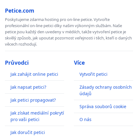
Petice.com
Poskytujeme zdarma hosting pro on-line petice. Vytvořte
profesionální on-line petici díky našim výkonným službám. Naše
petice jsou každý den uvedeny v médiích, takže vytvoření petice je
skvělý způsob, jak upoutat pozornost veřejnosti i těch, kteří o daných
věcech rozhodují.
Průvodci
Více
Jak zahájit online petici
Vytvořit petici
Jak napsat petici?
Zásady ochrany osobních
údajů
Jak petici propagovat?
Správa souborů cookie
Jak získat mediální pokrytí
pro vaši petici
O nás
Jak doručit petici