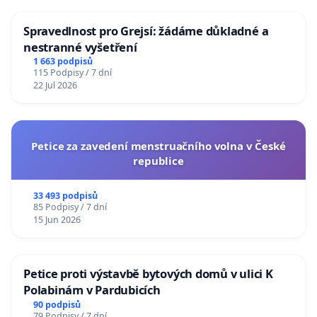
Spravedlnost pro Grejsí: žádáme důkladné a
nestranné vyšetření
1 663 podpisů
115 Podpisy / 7 dní
22 Jul 2026
Petice za zavedení menstruačního volna v České
republice
33 493 podpisů
85 Podpisy / 7 dní
15 Jun 2026
Petice proti výstavbě bytových domů v ulici K
Polabinám v Pardubicích
90 podpisů
79 Podpisy / 7 dní