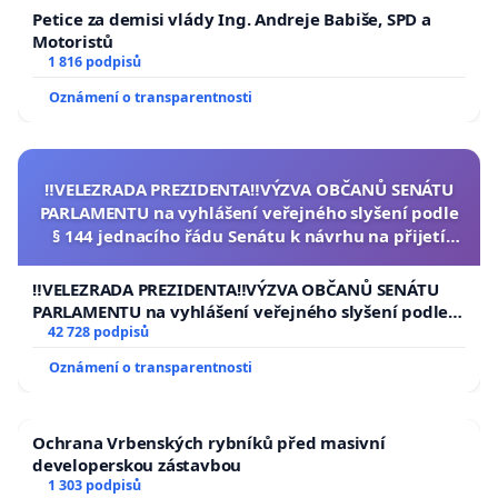
Petice za demisi vlády Ing. Andreje Babiše, SPD a
Motoristů
1 816 podpisů
Oznámení o transparentnosti
‼️VELEZRADA PREZIDENTA‼️VÝZVA OBČANŮ SENÁTU
PARLAMENTU na vyhlášení veřejného slyšení podle
§ 144 jednacího řádu Senátu k návrhu na přijetí
usnesení k podání ústavní žaloby na prezidenta
republiky
‼️VELEZRADA PREZIDENTA‼️VÝZVA OBČANŮ SENÁTU
PARLAMENTU na vyhlášení veřejného slyšení podle §
144 jednacího řádu Senátu k návrhu na přijetí
42 728 podpisů
usnesení k podání ústavní žaloby na prezidenta
Oznámení o transparentnosti
republiky
Ochrana Vrbenských rybníků před masivní
developerskou zástavbou
1 303 podpisů