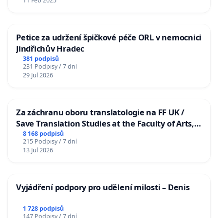
11 Feb 2025
Petice za udržení špičkové péče ORL v nemocnici
Jindřichův Hradec
381 podpisů
231 Podpisy / 7 dní
29 Jul 2026
Za záchranu oboru translatologie na FF UK /
Save Translation Studies at the Faculty of Arts,
Charles University
8 168 podpisů
215 Podpisy / 7 dní
13 Jul 2026
Vyjádření podpory pro udělení milosti – Denis
1 728 podpisů
147 Podpisy / 7 dní