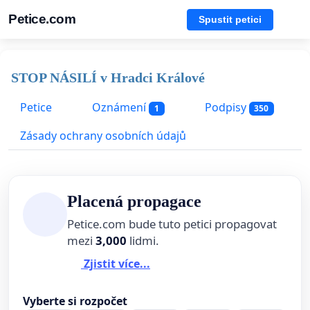
Petice.com
Spustit petici
STOP NÁSILÍ v Hradci Králové
Petice
Oznámení
Podpisy
1
350
Zásady ochrany osobních údajů
Placená propagace
Petice.com bude tuto petici propagovat
mezi
3,000
lidmi.
Zjistit více...
Vyberte si rozpočet