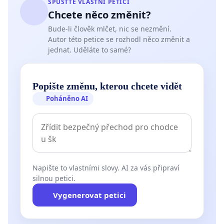
SPUSŤTE VLASTNÍ PETICI
Chcete něco změnit?
Bude-li člověk mlčet, nic se nezmění.
Autor této petice se rozhodl něco změnit a
jednat. Uděláte to samé?
Popište změnu, kterou chcete vidět
Poháněno AI
Napište to vlastními slovy. AI za vás připraví
silnou petici.
Vygenerovat petici