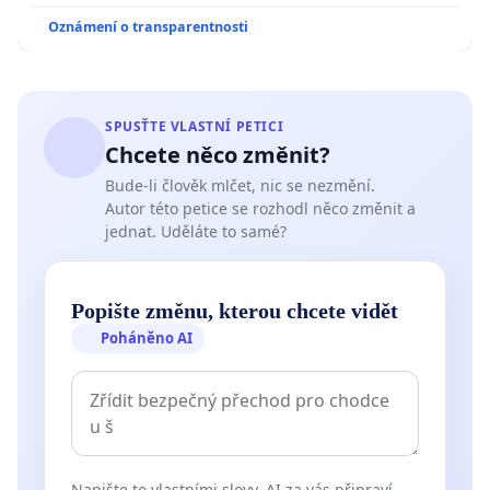
Oznámení o transparentnosti
SPUSŤTE VLASTNÍ PETICI
Chcete něco změnit?
Bude-li člověk mlčet, nic se nezmění.
Autor této petice se rozhodl něco změnit a
jednat. Uděláte to samé?
Popište změnu, kterou chcete vidět
Poháněno AI
Napište to vlastními slovy. AI za vás připraví