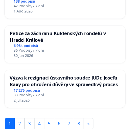
138 podpisů
42 Podpisy / 7 dní
1 Aug 2026
Petice za záchranu Kuklenských rondelů v
Hradci Králové
6 964 podpisů
36 Podpisy / 7 dní
30 Jun 2026
Výzva k rezignaci ústavního soudce JUDr. Josefa
Baxy pro ohrožení důvěry ve spravedlivý proces
17 275 podpisů
33 Podpisy / 7 dní
2 Jul 2026
1
2
3
4
5
6
7
8
»