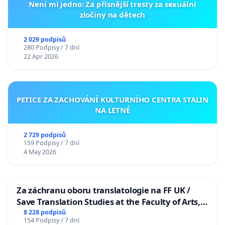
Není mi jedno: Za přísnější tresty za sexuální
zločiny na dětech
2 029 podpisů
280 Podpisy / 7 dní
22 Apr 2026
PETICE ZA ZACHOVÁNÍ KULTURNÍHO CENTRA STALIN
NA LETNÉ
2 729 podpisů
159 Podpisy / 7 dní
4 May 2026
Za záchranu oboru translatologie na FF UK /
Save Translation Studies at the Faculty of Arts,
Charles University
8 228 podpisů
154 Podpisy / 7 dní