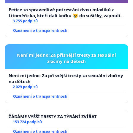
Petice za spravedlivé potrestání dvou mladíků z
Litoměřicka, kteří dali kočku 😿 do sušičky, zapnuli ji
a umírání zvířete natočili.
3 755 podpisů
Oznámení o transparentnosti
Není mi jedno: Za přísnější tresty za sexuální
zločiny na dětech
Není mi jedno: Za přísnější tresty za sexuální zločiny
na dětech
2 029 podpisů
Oznámení o transparentnosti
ŽÁDÁME VYŠŠÍ TRESTY ZA TÝRÁNÍ ZVÍŘAT
153 724 podpisů
Oznámení o transparentnosti