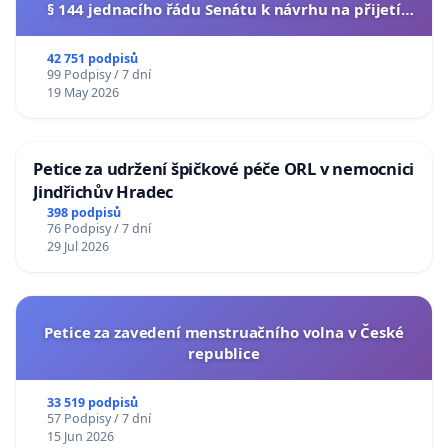
§ 144 jednacího řádu Senátu k návrhu na přijetí
usnesení k podání ústavní žaloby na prezidenta
republiky
42 751 podpisů
99 Podpisy / 7 dní
19 May 2026
Petice za udržení špičkové péče ORL v nemocnici
Jindřichův Hradec
398 podpisů
76 Podpisy / 7 dní
29 Jul 2026
Petice za zavedení menstruačního volna v České
republice
33 519 podpisů
57 Podpisy / 7 dní
15 Jun 2026