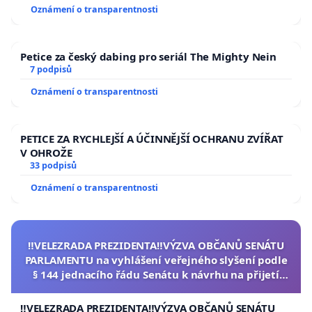
Oznámení o transparentnosti
Petice za český dabing pro seriál The Mighty Nein
7 podpisů
Oznámení o transparentnosti
PETICE ZA RYCHLEJŠÍ A ÚČINNĚJŠÍ OCHRANU ZVÍŘAT
V OHROŽE
33 podpisů
Oznámení o transparentnosti
‼️VELEZRADA PREZIDENTA‼️VÝZVA OBČANŮ SENÁTU
PARLAMENTU na vyhlášení veřejného slyšení podle
§ 144 jednacího řádu Senátu k návrhu na přijetí
usnesení k podání ústavní žaloby na prezidenta
republiky
‼️VELEZRADA PREZIDENTA‼️VÝZVA OBČANŮ SENÁTU