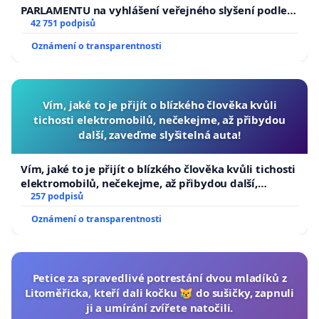
PARLAMENTU na vyhlášení veřejného slyšení podle §
144 jednacího řádu Senátu k návrhu na přijetí
42 751 podpisů
usnesení k podání ústavní žaloby na prezidenta
Oznámení o transparentnosti
republiky
Vím, jaké to je přijít o blízkého člověka kvůli
tichosti elektromobilů, nečekejme, až přibydou
další, zaveďme slyšitelná auta!
Vím, jaké to je přijít o blízkého člověka kvůli tichosti
elektromobilů, nečekejme, až přibydou další,
zaveďme slyšitelná auta!
257 podpisů
Oznámení o transparentnosti
Petice za spravedlivé potrestání dvou mladíků z
Litoměřicka, kteří dali kočku 😿 do sušičky, zapnuli
ji a umírání zvířete natočili.