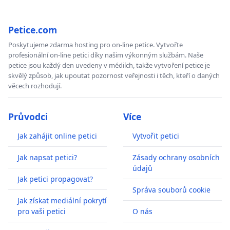
Petice.com
Poskytujeme zdarma hosting pro on-line petice. Vytvořte
profesionální on-line petici díky našim výkonným službám. Naše
petice jsou každý den uvedeny v médiích, takže vytvoření petice je
skvělý způsob, jak upoutat pozornost veřejnosti i těch, kteří o daných
věcech rozhodují.
Průvodci
Více
Jak zahájit online petici
Vytvořit petici
Jak napsat petici?
Zásady ochrany osobních
údajů
Jak petici propagovat?
Správa souborů cookie
Jak získat mediální pokrytí
pro vaši petici
O nás