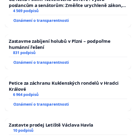
poslancům a senátorům: Změňte urychleně zákon,
aby se tragédie malé Viktorky už nemohla opakovat!
4 569 podpisů
Oznámení o transparentnosti
Zastavme zabíjení holubů v Plzni – podpořme
humánní řešení
831 podpisů
Oznámení o transparentnosti
Petice za záchranu Kuklenských rondelů v Hradci
Králové
6 964 podpisů
Oznámení o transparentnosti
Zastavte prodej Letiště Václava Havla
10 podpisů