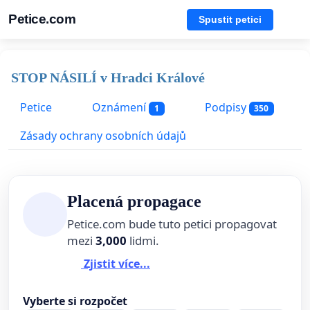
Petice.com
Spustit petici
STOP NÁSILÍ v Hradci Králové
Petice
Oznámení
Podpisy
1
350
Zásady ochrany osobních údajů
Placená propagace
Petice.com bude tuto petici propagovat
mezi
3,000
lidmi.
Zjistit více...
Vyberte si rozpočet