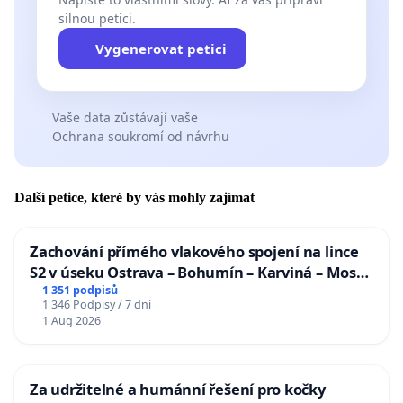
silnou petici.
Vygenerovat petici
Vaše data zůstávají vaše
Ochrana soukromí od návrhu
Další petice, které by vás mohly zajímat
Zachování přímého vlakového spojení na lince
S2 v úseku Ostrava – Bohumín – Karviná – Mosty
u Jablunkova
1 351 podpisů
1 346 Podpisy / 7 dní
1 Aug 2026
Za udržitelné a humánní řešení pro kočky