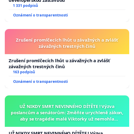
developerskou zástavbou
1 331 podpisů
Oznámení o transparentnosti
Zrušení promlčecích lhůt u závažných a zvlášť
závažných trestných činů
Zrušení promlčecích lhůt u závažných a zvlášť
závažných trestných činů
163 podpisů
Oznámení o transparentnosti
UŽ NIKDY SMRT NEVINNÉHO DÍTĚTE ! Výzva
poslancům a senátorům: Změňte urychleně zákon,
aby se tragédie malé Viktorky už nemohla
opakovat!
UŽ NIKDY SMRT NEVINNÉHO DÍTĚTE ! Výzva