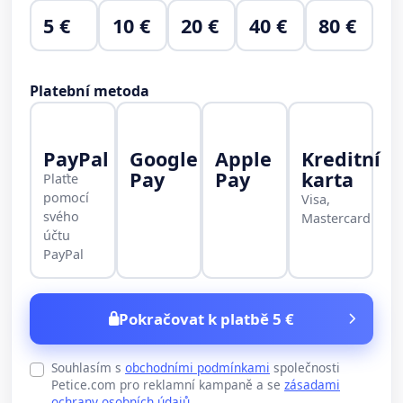
5 €
10 €
20 €
40 €
80 €
Platební metoda
PayPal
Google
Apple
Kreditní
Pay
Pay
karta
Plaťte
pomocí
Visa,
svého
Mastercard
účtu
PayPal
Pokračovat k platbě 5 €
Souhlasím s
obchodními podmínkami
společnosti
Petice.com pro reklamní kampaně a se
zásadami
ochrany osobních údajů
.