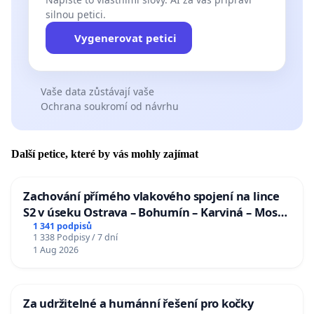
silnou petici.
Vygenerovat petici
Vaše data zůstávají vaše
Ochrana soukromí od návrhu
Další petice, které by vás mohly zajímat
Zachování přímého vlakového spojení na lince
S2 v úseku Ostrava – Bohumín – Karviná – Mosty
u Jablunkova
1 341 podpisů
1 338 Podpisy / 7 dní
1 Aug 2026
Za udržitelné a humánní řešení pro kočky