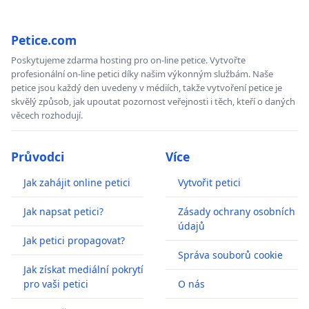
Petice.com
Poskytujeme zdarma hosting pro on-line petice. Vytvořte
profesionální on-line petici díky našim výkonným službám. Naše
petice jsou každý den uvedeny v médiích, takže vytvoření petice je
skvělý způsob, jak upoutat pozornost veřejnosti i těch, kteří o daných
věcech rozhodují.
Průvodci
Více
Jak zahájit online petici
Vytvořit petici
Jak napsat petici?
Zásady ochrany osobních
údajů
Jak petici propagovat?
Správa souborů cookie
Jak získat mediální pokrytí
pro vaši petici
O nás