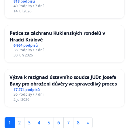
818 podpisů
40 Podpisy / 7 dní
14 Jul 2026
Petice za záchranu Kuklenských rondelů v
Hradci Králové
6 964 podpisů
38 Podpisy / 7 dní
30 Jun 2026
Výzva k rezignaci ústavního soudce JUDr. Josefa
Baxy pro ohrožení důvěry ve spravedlivý proces
17 274 podpisů
36 Podpisy / 7 dní
2 Jul 2026
1
2
3
4
5
6
7
8
»