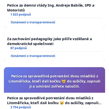
Petice za demisi vlády Ing. Andreje Babiše, SPD a
Motoristů
1 823 podpisů
Oznámení o transparentnosti
Za zachování pedagogiky jako pilíře vzdělané a
demokratické společnosti
87 podpisů
Oznámení o transparentnosti
Petice za spravedlivé potrestání dvou mladíků z
Litoměřicka, kteří dali kočku 😿 do sušičky, zapnuli
ji a umírání zvířete natočili.
Petice za spravedlivé potrestání dvou mladíků z
Litoměřicka, kteří dali kočku 😿 do sušičky, zapnuli ji
a umírání zvířete natočili.
3 754 podpisů