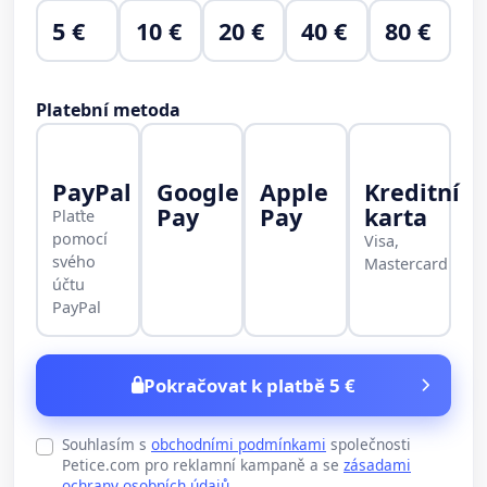
5 €
10 €
20 €
40 €
80 €
Platební metoda
PayPal
Google
Apple
Kreditní
Pay
Pay
karta
Plaťte
pomocí
Visa,
svého
Mastercard
účtu
PayPal
Pokračovat k platbě 5 €
Souhlasím s
obchodními podmínkami
společnosti
Petice.com pro reklamní kampaně a se
zásadami
ochrany osobních údajů
.