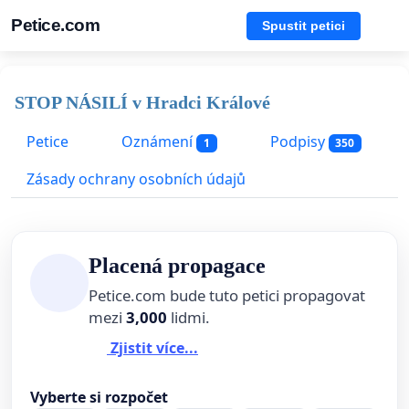
Petice.com
Spustit petici
STOP NÁSILÍ v Hradci Králové
Petice
Oznámení
Podpisy
1
350
Zásady ochrany osobních údajů
Placená propagace
Petice.com bude tuto petici propagovat
mezi
3,000
lidmi.
Zjistit více...
Vyberte si rozpočet