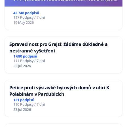
usnesení k podání ústavní žaloby na prezidenta
republiky
42 748 podpisů
117 Podpisy / 7 dní
19 May 2026
Spravedlnost pro Grejsí: žádáme důkladné a
nestranné vyšetření
1 680 podpisů
111 Podpisy / 7 dní
22 Jul 2026
Petice proti výstavbě bytových domů v ulici K
Polabinám v Pardubicích
121 podpisů
110 Podpisy / 7 dní
23 Jul 2026