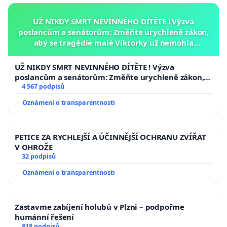
UŽ NIKDY SMRT NEVINNÉHO DÍTĚTE ! Výzva
poslancům a senátorům: Změňte urychleně zákon,
aby se tragédie malé Viktorky už nemohla
opakovat!
UŽ NIKDY SMRT NEVINNÉHO DÍTĚTE ! Výzva
poslancům a senátorům: Změňte urychleně zákon,
aby se tragédie malé Viktorky už nemohla opakovat!
4 567 podpisů
Oznámení o transparentnosti
PETICE ZA RYCHLEJŠÍ A ÚČINNĚJŠÍ OCHRANU ZVÍŘAT
V OHROŽE
32 podpisů
Oznámení o transparentnosti
Zastavme zabíjení holubů v Plzni – podpořme
humánní řešení
818 podpisů