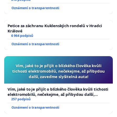
Oznámení o transparentnosti
Petice za záchranu Kuklenských rondelů v Hradci
Králové
6 964 podpisů
Oznámení o transparentnosti
Vím, jaké to je přijít o blízkého člověka kvůli
tichosti elektromobilů, nečekejme, až přibydou
další, zaveďme slyšitelná auta!
Vím, jaké to je přijít o blízkého člověka kvůli tichosti
elektromobilů, nečekejme, až přibydou další,
zaveďme slyšitelná auta!
257 podpisů
Oznámení o transparentnosti