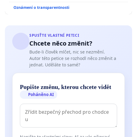
Oznámení o transparentnosti
SPUSŤTE VLASTNÍ PETICI
Chcete něco změnit?
Bude-li člověk mlčet, nic se nezmění.
Autor této petice se rozhodl něco změnit a
jednat. Uděláte to samé?
Popište změnu, kterou chcete vidět
Poháněno AI
Napište to vlastními slovy. AI za vás připraví