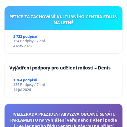
PETICE ZA ZACHOVÁNÍ KULTURNÍHO CENTRA STALIN
NA LETNÉ
2 722 podpisů
154 Podpisy / 7 dní
4 May 2026
Vyjádření podpory pro udělení milosti – Denis
1 764 podpisů
135 Podpisy / 7 dní
14 Jul 2026
‼️VELEZRADA PREZIDENTA‼️VÝZVA OBČANŮ SENÁTU
PARLAMENTU na vyhlášení veřejného slyšení podle
§ 144 jednacího řádu Senátu k návrhu na přijetí