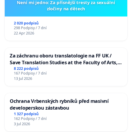
Není mi jedno: Za přísnější tresty za sexuální
zločiny na dětech
2 020 podpisů
298 Podpisy / 7 dní
22 Apr 2026
Za záchranu oboru translatologie na FF UK /
Save Translation Studies at the Faculty of Arts,
Charles University
8 222 podpisů
167 Podpisy / 7 dní
13 Jul 2026
Ochrana Vrbenských rybníků před masivní
developerskou zástavbou
1 327 podpisů
162 Podpisy / 7 dní
3 Jul 2026