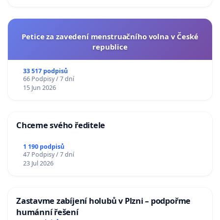
Petice za zavedení menstruačního volna v České
republice
33 517 podpisů
66 Podpisy / 7 dní
15 Jun 2026
Chceme svého ředitele
1 190 podpisů
47 Podpisy / 7 dní
23 Jul 2026
Zastavme zabíjení holubů v Plzni – podpořme
humánní řešení