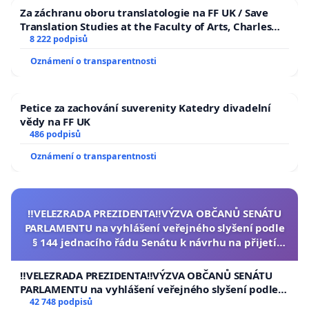
Za záchranu oboru translatologie na FF UK / Save
Translation Studies at the Faculty of Arts, Charles
University
8 222 podpisů
Oznámení o transparentnosti
Petice za zachování suverenity Katedry divadelní
vědy na FF UK
486 podpisů
Oznámení o transparentnosti
‼️VELEZRADA PREZIDENTA‼️VÝZVA OBČANŮ SENÁTU
PARLAMENTU na vyhlášení veřejného slyšení podle
§ 144 jednacího řádu Senátu k návrhu na přijetí
usnesení k podání ústavní žaloby na prezidenta
republiky
‼️VELEZRADA PREZIDENTA‼️VÝZVA OBČANŮ SENÁTU
PARLAMENTU na vyhlášení veřejného slyšení podle §
144 jednacího řádu Senátu k návrhu na přijetí
42 748 podpisů