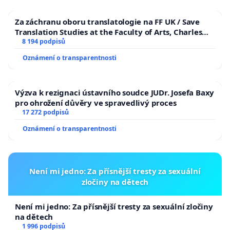
Za záchranu oboru translatologie na FF UK / Save
Translation Studies at the Faculty of Arts, Charles
University
8 194 podpisů
Oznámení o transparentnosti
Výzva k rezignaci ústavního soudce JUDr. Josefa Baxy
pro ohrožení důvěry ve spravedlivý proces
17 272 podpisů
Oznámení o transparentnosti
Není mi jedno: Za přísnější tresty za sexuální
zločiny na dětech
Není mi jedno: Za přísnější tresty za sexuální zločiny
na dětech
1 996 podpisů