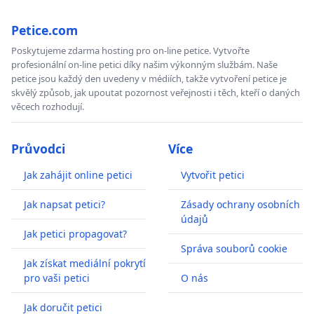
Petice.com
Poskytujeme zdarma hosting pro on-line petice. Vytvořte
profesionální on-line petici díky našim výkonným službám. Naše
petice jsou každý den uvedeny v médiích, takže vytvoření petice je
skvělý způsob, jak upoutat pozornost veřejnosti i těch, kteří o daných
věcech rozhodují.
Průvodci
Více
Jak zahájit online petici
Vytvořit petici
Jak napsat petici?
Zásady ochrany osobních
údajů
Jak petici propagovat?
Správa souborů cookie
Jak získat mediální pokrytí
pro vaši petici
O nás
Jak doručit petici