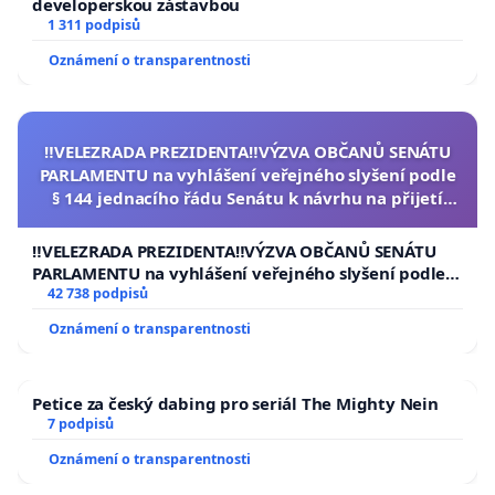
developerskou zástavbou
1 311 podpisů
Oznámení o transparentnosti
‼️VELEZRADA PREZIDENTA‼️VÝZVA OBČANŮ SENÁTU
PARLAMENTU na vyhlášení veřejného slyšení podle
§ 144 jednacího řádu Senátu k návrhu na přijetí
usnesení k podání ústavní žaloby na prezidenta
republiky
‼️VELEZRADA PREZIDENTA‼️VÝZVA OBČANŮ SENÁTU
PARLAMENTU na vyhlášení veřejného slyšení podle §
144 jednacího řádu Senátu k návrhu na přijetí
42 738 podpisů
usnesení k podání ústavní žaloby na prezidenta
Oznámení o transparentnosti
republiky
Petice za český dabing pro seriál The Mighty Nein
7 podpisů
Oznámení o transparentnosti