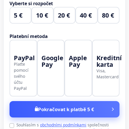
Vyberte si rozpočet
5 €
10 €
20 €
40 €
80 €
Platební metoda
PayPal
Google
Apple
Kreditní
Pay
Pay
karta
Plaťte
pomocí
Visa,
svého
Mastercard
účtu
PayPal
Pokračovat k platbě 5 €
Souhlasím s
obchodními podmínkami
společnosti