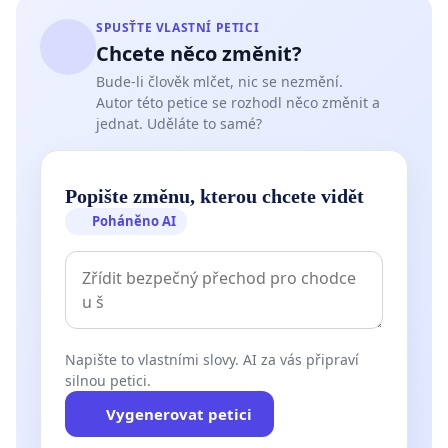
SPUSŤTE VLASTNÍ PETICI
Chcete něco změnit?
Bude-li člověk mlčet, nic se nezmění.
Autor této petice se rozhodl něco změnit a
jednat. Uděláte to samé?
Popište změnu, kterou chcete vidět
Poháněno AI
Napište to vlastními slovy. AI za vás připraví
silnou petici.
Vygenerovat petici