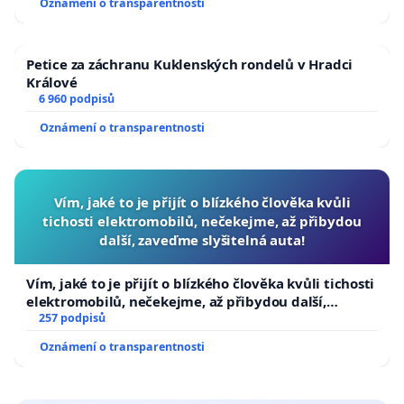
Oznámení o transparentnosti
Petice za záchranu Kuklenských rondelů v Hradci
Králové
6 960 podpisů
Oznámení o transparentnosti
Vím, jaké to je přijít o blízkého člověka kvůli
tichosti elektromobilů, nečekejme, až přibydou
další, zaveďme slyšitelná auta!
Vím, jaké to je přijít o blízkého člověka kvůli tichosti
elektromobilů, nečekejme, až přibydou další,
zaveďme slyšitelná auta!
257 podpisů
Oznámení o transparentnosti