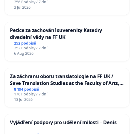
256 Podpisy / 7 dní
3 Jul 2026
Petice za zachování suverenity Katedry
divadelní vědy na FF UK
252 podpisů
252 Podpisy / 7 dní
6 Aug 2026
Za záchranu oboru translatologie na FF UK /
Save Translation Studies at the Faculty of Arts,
Charles University
8 194 podpisů
176 Podpisy / 7 dní
13 Jul 2026
Vyjádření podpory pro udělení milosti – Denis