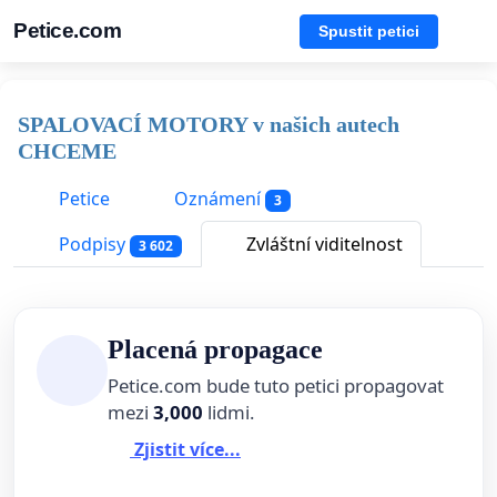
Petice.com
Spustit petici
SPALOVACÍ MOTORY v našich autech
CHCEME
Petice
Oznámení
3
Podpisy
Zvláštní viditelnost
3 602
Placená propagace
Petice.com bude tuto petici propagovat
mezi
3,000
lidmi.
Zjistit více...