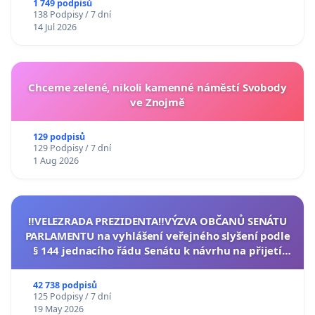
1 749 podpisů
138 Podpisy / 7 dní
14 Jul 2026
Chceme zelené, nikoli kamenné náměstí Svobody
ve Znojmě
129 podpisů
129 Podpisy / 7 dní
1 Aug 2026
‼️VELEZRADA PREZIDENTA‼️VÝZVA OBČANŮ SENÁTU
PARLAMENTU na vyhlášení veřejného slyšení podle
§ 144 jednacího řádu Senátu k návrhu na přijetí
usnesení k podání ústavní žaloby na prezidenta
republiky
42 738 podpisů
125 Podpisy / 7 dní
19 May 2026