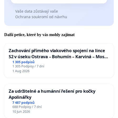
Vaše data zůstávají vaše
Ochrana soukromí od návrhu
Další petice, které by vás mohly zajímat
Zachování přímého vlakového spojení na lince
S2 v úseku Ostrava – Bohumín – Karviná – Mosty
u Jablunkova
1 305 podpisů
1 305 Podpisy / 7 dní
1 Aug 2026
Za udržitelné a humánní řešení pro kočky
Apolinářky
7 487 podpisů
688 Podpisy / 7 dní
10 Jun 2026