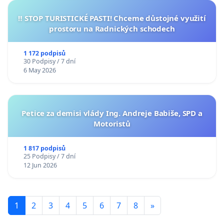
‼️ STOP TURISTICKÉ PASTI! Chceme důstojné využití
prostoru na Radnických schodech
1 172 podpisů
30 Podpisy / 7 dní
6 May 2026
Petice za demisi vlády Ing. Andreje Babiše, SPD a
Motoristů
1 817 podpisů
25 Podpisy / 7 dní
12 Jun 2026
1
2
3
4
5
6
7
8
»