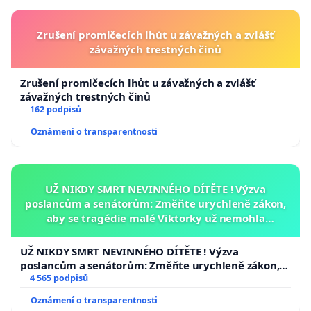
Zrušení promlčecích lhůt u závažných a zvlášť
závažných trestných činů
Zrušení promlčecích lhůt u závažných a zvlášť
závažných trestných činů
162 podpisů
Oznámení o transparentnosti
UŽ NIKDY SMRT NEVINNÉHO DÍTĚTE ! Výzva
poslancům a senátorům: Změňte urychleně zákon,
aby se tragédie malé Viktorky už nemohla
opakovat!
UŽ NIKDY SMRT NEVINNÉHO DÍTĚTE ! Výzva
poslancům a senátorům: Změňte urychleně zákon,
aby se tragédie malé Viktorky už nemohla opakovat!
4 565 podpisů
Oznámení o transparentnosti