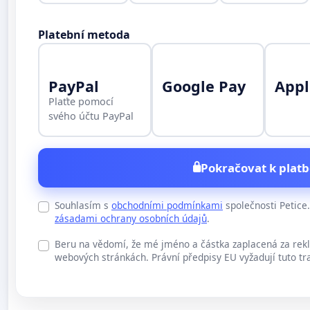
Platební metoda
PayPal
Google Pay
Appl
Plaťte pomocí
svého účtu PayPal
Pokračovat k platb
Souhlasím s
obchodními podmínkami
společnosti Petic
zásadami ochrany osobních údajů
.
Beru na vědomí, že mé jméno a částka zaplacená za rek
webových stránkách. Právní předpisy EU vyžadují tuto tr