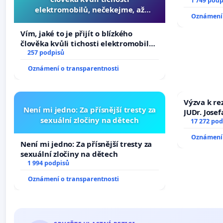
1 749 podp
elektromobilů, nečekejme, až
Oznámení 
přibydou další, zaveďme slyšitelná
auta!
Vím, jaké to je přijít o blízkého
člověka kvůli tichosti elektromobilů,
nečekejme, až přibydou další,
257 podpisů
zaveďme slyšitelná auta!
Oznámení o transparentnosti
Výzva k re
Není mi jedno: Za přísnější tresty za
JUDr. Jose
sexuální zločiny na dětech
ve spraved
17 272 pod
Oznámení 
Není mi jedno: Za přísnější tresty za
sexuální zločiny na dětech
1 994 podpisů
Oznámení o transparentnosti