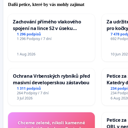
Další petice, které by vás mohly zajímat
Zachování přímého vlakového
Za udržit
spojení na lince S2 v úseku
pro kočky
Ostrava – Bohumín – Karviná –
1 296 podpisů
7 478 pod
1 296 Podpisy / 7 dní
692 Podpis
Mosty u Jablunkova
1 Aug 2026
10 Jun 202
Ochrana Vrbenských rybníků před
Petice za
masivní developerskou zástavbou
Katedry d
1 311 podpisů
234 podpi
264 Podpisy / 7 dní
234 Podpis
3 Jul 2026
6 Aug 202
Petice za
Chceme zelené, nikoli kamenné
ORL v nem