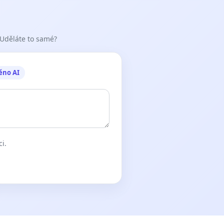
 Uděláte to samé?
ěno AI
ci.