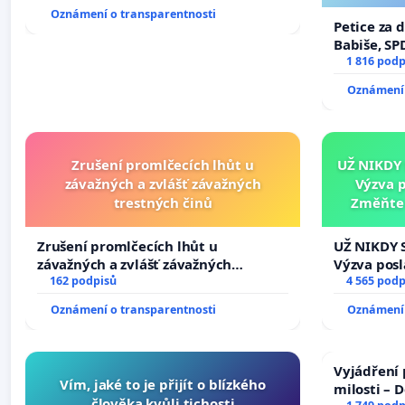
Oznámení o transparentnosti
Petice za 
Babiše, SP
1 816 podp
Oznámení 
Zrušení promlčecích lhůt u
UŽ NIKDY
závažných a zvlášť závažných
Výzva 
trestných činů
Změňte 
tragédie 
Zrušení promlčecích lhůt u
UŽ NIKDY 
závažných a zvlášť závažných
Výzva pos
trestných činů
162 podpisů
Změňte ur
4 565 podp
tragédie 
Oznámení o transparentnosti
Oznámení 
opakovat!
Vyjádření 
Vím, jaké to je přijít o blízkého
milosti – 
člověka kvůli tichosti