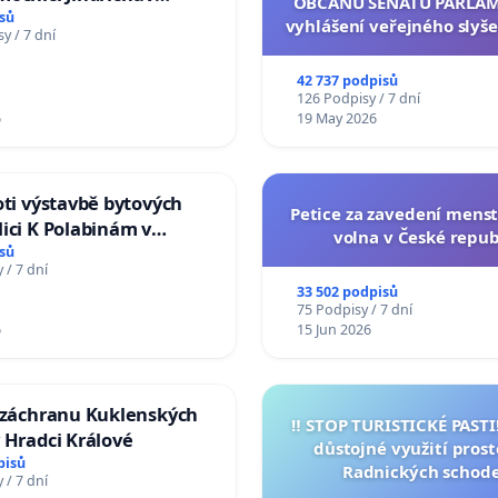
OBČANŮ SENÁTU PARLAM
sů
vyhlášení veřejného slyše
y / 7 dní
144 jednacího řádu Senát
na přijetí usnesení k podá
42 737 podpisů
žaloby na prezidenta r
126 Podpisy / 7 dní
6
19 May 2026
oti výstavbě bytových
Petice za zavedení mens
ici K Polabinám v
volna v České repub
ích
sů
 / 7 dní
33 502 podpisů
75 Podpisy / 7 dní
6
15 Jun 2026
a záchranu Kuklenských
‼️ STOP TURISTICKÉ PAST
 Hradci Králové
důstojné využití pros
pisů
Radnických schod
 / 7 dní