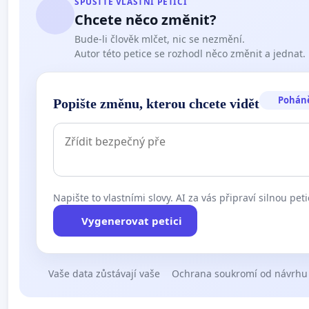
SPUSŤTE VLASTNÍ PETICI
Chcete něco změnit?
Bude-li člověk mlčet, nic se nezmění.
Autor této petice se rozhodl něco změnit a jednat.
Pohán
Popište změnu, kterou chcete vidět
Napište to vlastními slovy. AI za vás připraví silnou peti
Vygenerovat petici
Vaše data zůstávají vaše
Ochrana soukromí od návrhu