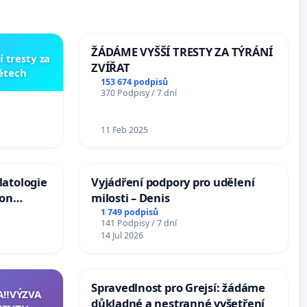
ŽÁDÁME VYŠŠÍ TRESTY ZA TÝRÁNÍ
í tresty za
ZVÍŘAT
dětech
153 674 podpisů
370 Podpisy / 7 dní
11 Feb 2025
latologie
Vyjádření podpory pro udělení
ion
milosti – Denis
Arts,
1 749 podpisů
141 Podpisy / 7 dní
14 Jul 2026
Spravedlnost pro Grejsí: žádáme
A‼️VÝZVA
důkladné a nestranné vyšetření