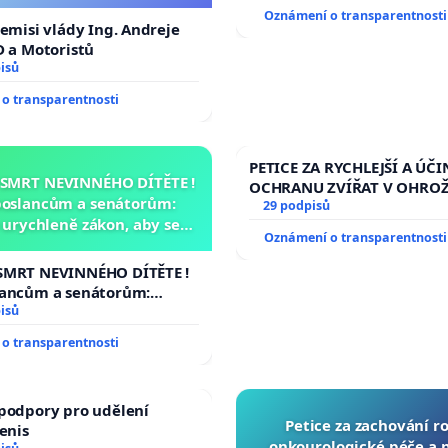
Oznámení o transparentnosti
demisi vlády Ing. Andreje
D a Motoristů
isů
o transparentnosti
PETICE ZA RYCHLEJŠÍ A ÚČI
 SMRT NEVINNÉHO DÍTĚTE !
OCHRANU ZVÍŘAT V OHRO
poslancům a senátorům:
29 podpisů
urychleně zákon, aby se
Oznámení o transparentnosti
malé Viktorky už nemohla
opakovat!
SMRT NEVINNÉHO DÍTĚTE !
lancům a senátorům:
ychleně zákon, aby se
isů
malé Viktorky už nemohla
o transparentnosti
podpory pro udělení
Petice za zachování r
Denis
onkourologické péče a pr