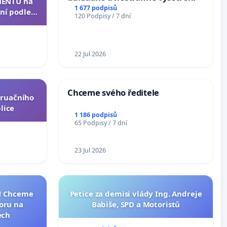
ENTU na
1 677 podpisů
ní podle §
120 Podpisy / 7 dní
u k návrhu
ní ústavní
epubliky
22 Jul 2026
Chceme svého ředitele
truačního
lice
1 186 podpisů
65 Podpisy / 7 dní
23 Jul 2026
I! Chceme
Petice za demisi vlády Ing. Andreje
toru na
Babiše, SPD a Motoristů
ech