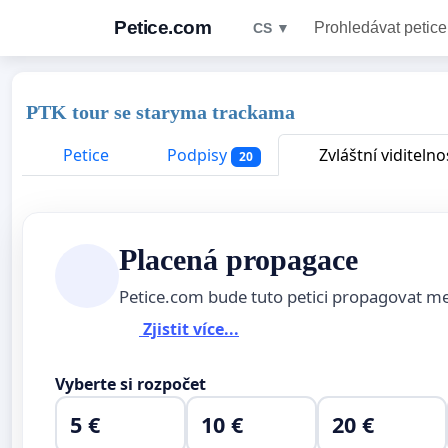
Petice.com
Prohledávat petice
CS ▼
PTK tour se staryma trackama
Petice
Podpisy
Zvláštní viditelno
20
Placená propagace
Petice.com bude tuto petici propagovat m
Zjistit více...
Vyberte si rozpočet
5 €
10 €
20 €