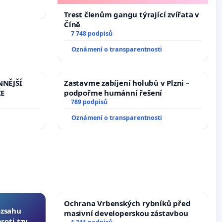
Trest členům gangu týrající zvířata v
Číně
7 748 podpisů
Oznámení o transparentnosti
NNĚJŠÍ
Zastavme zabíjení holubů v Plzni –
ŽE
podpořme humánní řešení
789 podpisů
Oznámení o transparentnosti
Ochrana Vrbenských rybníků před
ozsahu
masivní developerskou zástavbou
oti tzv.