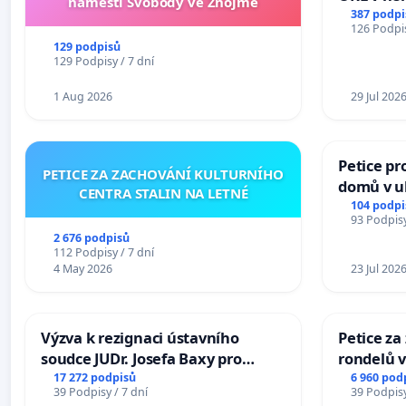
náměstí Svobody ve Znojmě
Hradec
387 podpi
126 Podpis
129 podpisů
129 Podpisy / 7 dní
1 Aug 2026
29 Jul 202
Petice pr
PETICE ZA ZACHOVÁNÍ KULTURNÍHO
domů v ul
CENTRA STALIN NA LETNÉ
Pardubic
104 podpi
93 Podpisy
2 676 podpisů
112 Podpisy / 7 dní
4 May 2026
23 Jul 202
Výzva k rezignaci ústavního
Petice z
soudce JUDr. Josefa Baxy pro
rondelů v
ohrožení důvěry ve spravedlivý
17 272 podpisů
6 960 pod
39 Podpisy / 7 dní
39 Podpisy
proces