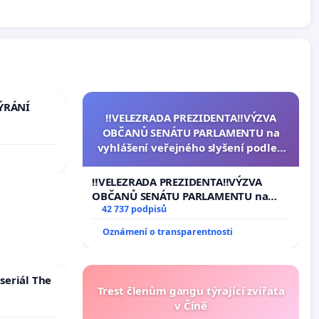
TÝRÁNÍ
‼️VELEZRADA PREZIDENTA‼️VÝZVA
OBČANŮ SENÁTU PARLAMENTU na
vyhlášení veřejného slyšení podle §
144 jednacího řádu Senátu k návrhu
na přijetí usnesení k podání ústavní
‼️VELEZRADA PREZIDENTA‼️VÝZVA
žaloby na prezidenta republiky
OBČANŮ SENÁTU PARLAMENTU na
vyhlášení veřejného slyšení podle §
42 737 podpisů
144 jednacího řádu Senátu k návrhu
Oznámení o transparentnosti
na přijetí usnesení k podání ústavní
žaloby na prezidenta republiky
seriál The
Trest členům gangu týrající zvířata
v Číně