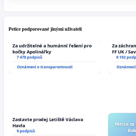
Petice podporované jinými uživateli
Za udržitelné a humánní řešení pro
Za záchran
kočky Apolinářky
FF UK / Sa
7 478 podpisů
the Faculty
8 192 podp
University
Oznámení o transparentnosti
Oznámení 
Zastavte prodej Letiště Václava
Petice za
Havla
Bab
9 podpisů