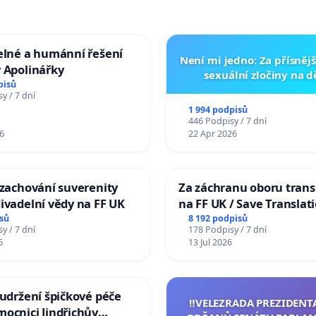
elné a humánní řešení
Není mi jedno: Za přísnějš
 Apolinářky
sexuální zločiny na 
pisů
y / 7 dní
1 994 podpisů
446 Podpisy / 7 dní
6
22 Apr 2026
 zachování suverenity
Za záchranu oboru trans
ivadelní vědy na FF UK
na FF UK / Save Translat
Studies at the Faculty of 
sů
8 192 podpisů
y / 7 dní
178 Podpisy / 7 dní
Charles University
6
13 Jul 2026
 udržení špičkové péče
‼️VELEZRADA PREZIDENT
ocnici Jindřichův