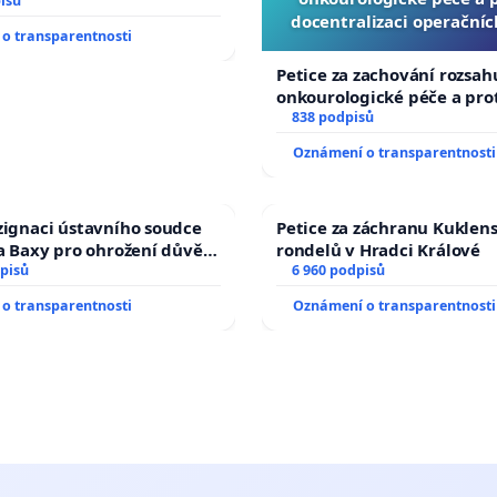
isů
docentralizaci operační
o transparentnosti
Petice za zachování rozsah
onkourologické péče a prot
docentralizaci operačních
838 podpisů
Oznámení o transparentnosti
zignaci ústavního soudce
Petice za záchranu Kuklen
fa Baxy pro ohrožení důvěry
rondelů v Hradci Králové
livý proces
pisů
6 960 podpisů
o transparentnosti
Oznámení o transparentnosti