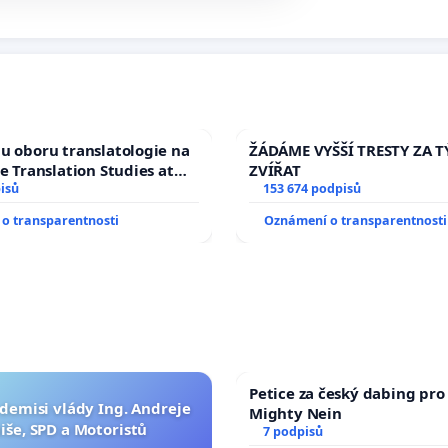
u oboru translatologie na
ŽÁDÁME VYŠŠÍ TRESTY ZA 
ve Translation Studies at
ZVÍŘAT
 of Arts, Charles
isů
153 674 podpisů
o transparentnosti
Oznámení o transparentnosti
Petice za český dabing pro 
 demisi vlády Ing. Andreje
Mighty Nein
iše, SPD a Motoristů
7 podpisů