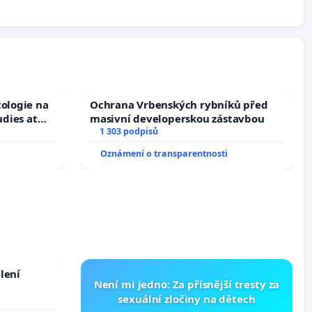
tologie na
Ochrana Vrbenských rybníků před
udies at
masivní developerskou zástavbou
s
1 303 podpisů
Oznámení o transparentnosti
lení
Není mi jedno: Za přísnější tresty za
sexuální zločiny na dětech