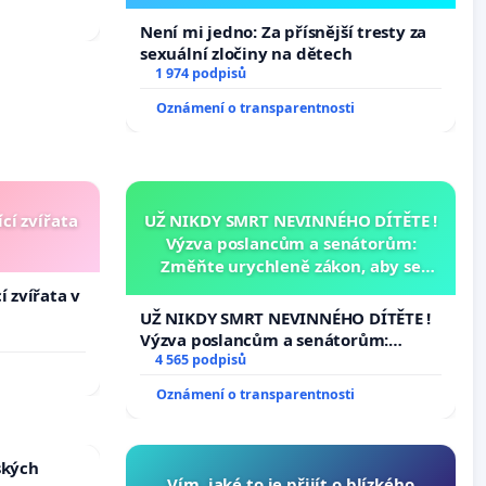
Není mi jedno: Za přísnější tresty za
sexuální zločiny na dětech
1 974 podpisů
Oznámení o transparentnosti
cí zvířata
UŽ NIKDY SMRT NEVINNÉHO DÍTĚTE !
Výzva poslancům a senátorům:
Změňte urychleně zákon, aby se
tragédie malé Viktorky už nemohla
í zvířata v
opakovat!
UŽ NIKDY SMRT NEVINNÉHO DÍTĚTE !
Výzva poslancům a senátorům:
Změňte urychleně zákon, aby se
4 565 podpisů
tragédie malé Viktorky už nemohla
Oznámení o transparentnosti
opakovat!
ských
Vím, jaké to je přijít o blízkého