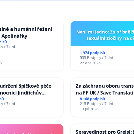
elné a humánní řešení
Není mi jedno: Za přísnějš
 Apolinářky
sexuální zločiny na 
pisů
y / 7 dní
1 974 podpisů
535 Podpisy / 7 dní
6
22 Apr 2026
 udržení špičkové péče
Za záchranu oboru trans
ocnici Jindřichův
na FF UK / Save Translat
Studies at the Faculty of 
sů
8 168 podpisů
y / 7 dní
215 Podpisy / 7 dní
Charles University
6
13 Jul 2026
Spravedlnost pro Grejsí