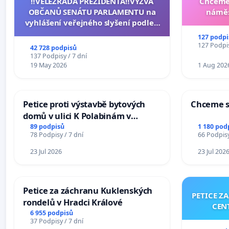
‼️VELEZRADA PREZIDENTA‼️VÝZVA
Chceme 
OBČANŮ SENÁTU PARLAMENTU na
náměs
vyhlášení veřejného slyšení podle §
144 jednacího řádu Senátu k návrhu
127 podpi
na přijetí usnesení k podání ústavní
127 Podpis
42 728 podpisů
žaloby na prezidenta republiky
137 Podpisy / 7 dní
19 May 2026
1 Aug 202
Petice proti výstavbě bytových
Chceme s
domů v ulici K Polabinám v
Pardubicích
89 podpisů
1 180 pod
78 Podpisy / 7 dní
66 Podpisy
23 Jul 2026
23 Jul 202
Petice za záchranu Kuklenských
PETICE Z
rondelů v Hradci Králové
CEN
6 955 podpisů
37 Podpisy / 7 dní