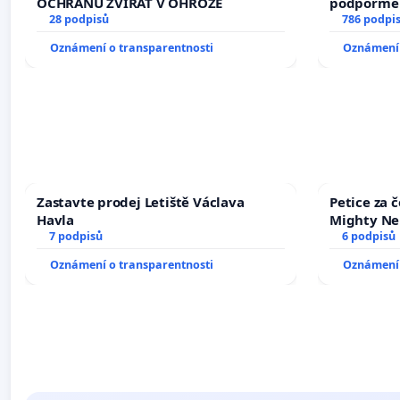
OCHRANU ZVÍŘAT V OHROŽE
podpořme 
28 podpisů
786 podpi
Oznámení o transparentnosti
Oznámení 
Zastavte prodej Letiště Václava
Petice za 
Havla
Mighty Ne
7 podpisů
6 podpisů
Oznámení o transparentnosti
Oznámení 