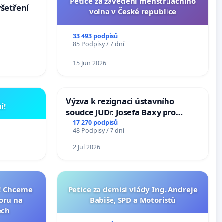
Petice za zavedení menstruačního
šetření
volna v České republice
33 493 podpisů
85 Podpisy / 7 dní
15 Jun 2026
Výzva k rezignaci ústavního
í!
soudce JUDr. Josefa Baxy pro
ohrožení důvěry ve spravedlivý
17 270 podpisů
48 Podpisy / 7 dní
proces
2 Jul 2026
I! Chceme
Petice za demisi vlády Ing. Andreje
toru na
Babiše, SPD a Motoristů
ech