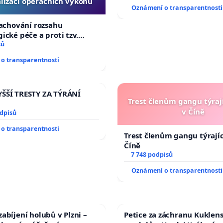
lizaci operačních výkonů
Oznámení o transparentnosti
zachování rozsahu
ické péče a proti tzv.
zaci operačních výkonů
sů
o transparentnosti
ŠŠÍ TRESTY ZA TÝRÁNÍ
Trest členům gangu týrají
v Číně
odpisů
o transparentnosti
Trest členům gangu týrajíc
Číně
7 748 podpisů
Oznámení o transparentnosti
abíjení holubů v Plzni –
Petice za záchranu Kuklen