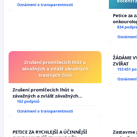
docentra
Oznámení o transparentnosti
Petice za 
onkourolog
docentrali
834 podpi
Oznámení 
ŽÁDÁME VY
Zrušení promlčecích lhůt u
ZVÍŘAT
závažných a zvlášť závažných
153 651 p
trestných činů
Oznámení 
Zrušení promlčecích lhůt u
závažných a zvlášť závažných
trestných činů
162 podpisů
Oznámení o transparentnosti
PETICE ZA RYCHLEJŠÍ A ÚČINNĚJŠÍ
Zastavme z