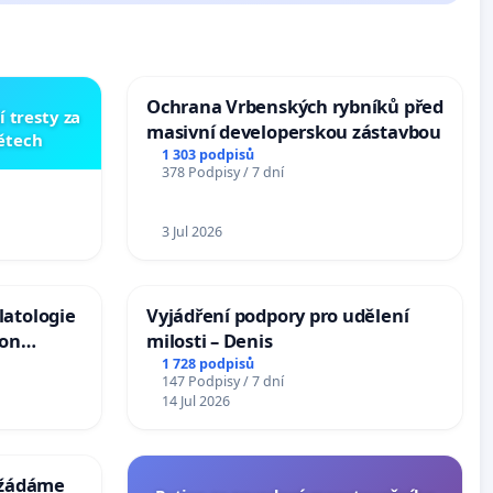
Ochrana Vrbenských rybníků před
í tresty za
masivní developerskou zástavbou
dětech
1 303 podpisů
378 Podpisy / 7 dní
3 Jul 2026
latologie
Vyjádření podpory pro udělení
ion
milosti – Denis
Arts,
1 728 podpisů
147 Podpisy / 7 dní
14 Jul 2026
: žádáme