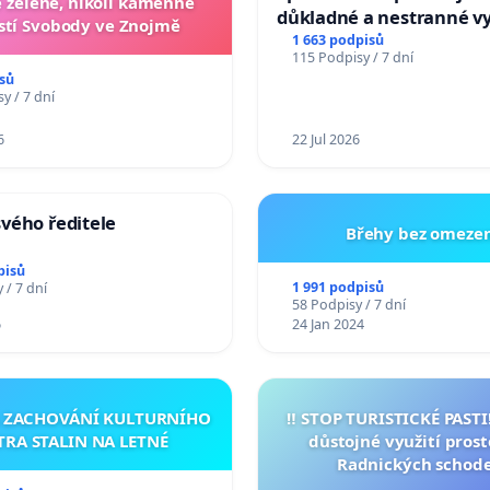
zelené, nikoli kamenné
důkladné a nestranné vy
tí Svobody ve Znojmě
1 663 podpisů
115 Podpisy / 7 dní
sů
y / 7 dní
6
22 Jul 2026
vého ředitele
Břehy bez omezen
pisů
1 991 podpisů
 / 7 dní
58 Podpisy / 7 dní
6
24 Jan 2024
A ZACHOVÁNÍ KULTURNÍHO
‼️ STOP TURISTICKÉ PAST
TRA STALIN NA LETNÉ
důstojné využití pros
Radnických schod