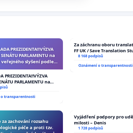
Za záchranu oboru transla
RADA PREZIDENTA‼️VÝZVA
FF UK / Save Translation St
 SENÁTU PARLAMENTU na
the Faculty of Arts, Charle
8 168 podpisů
 veřejného slyšení podle §
University
Oznámení o transparentnosti
cího řádu Senátu k návrhu
í usnesení k podání ústavní
DA PREZIDENTA‼️VÝZVA
na prezidenta republiky
ENÁTU PARLAMENTU na
veřejného slyšení podle §
pisů
ího řádu Senátu k návrhu
o transparentnosti
 usnesení k podání ústavní
prezidenta republiky
Vyjádření podpory pro udě
e za zachování rozsahu
milosti – Denis
logické péče a proti tzv.
1 728 podpisů