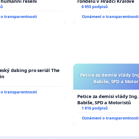
humánní řešení
rondelů v Hradci Králové
sů
6 955 podpisů
o transparentnosti
Oznámení o transparentnosti
český dabing pro seriál The
Petice za demisi vlády In
in
Babiše, SPD a Motor
o transparentnosti
Petice za demisi vlády Ing
Babiše, SPD a Motoristů
1 816 podpisů
Oznámení o transparentnosti