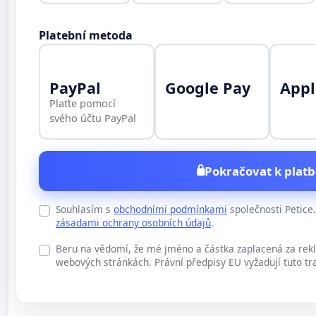
Platební metoda
PayPal
Google Pay
Appl
Plaťte pomocí
svého účtu PayPal
Pokračovat k platb
Souhlasím s
obchodními podmínkami
společnosti Petic
zásadami ochrany osobních údajů
.
Beru na vědomí, že mé jméno a částka zaplacená za rek
webových stránkách. Právní předpisy EU vyžadují tuto tr