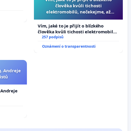
člověka kvůli tichosti
elektromobilů, nečekejme, až
přibydou další, zaveďme slyšitelná
auta!
Vím, jaké to je přijít o blízkého
člověka kvůli tichosti elektromobilů,
nečekejme, až přibydou další,
257 podpisů
zaveďme slyšitelná auta!
Oznámení o transparentnosti
g. Andreje
istů
. Andreje