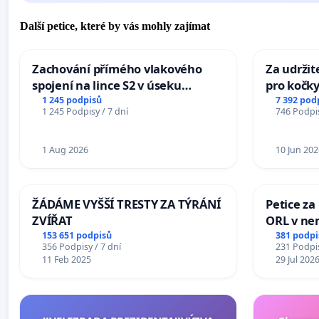
Další petice, které by vás mohly zajímat
Zachování přímého vlakového
Za udržit
spojení na lince S2 v úseku
pro kočky
Ostrava – Bohumín – Karviná –
1 245 podpisů
7 392 pod
1 245 Podpisy / 7 dní
746 Podpis
Mosty u Jablunkova
1 Aug 2026
10 Jun 202
ŽÁDÁME VYŠŠÍ TRESTY ZA TÝRÁNÍ
Petice za
ZVÍŘAT
ORL v nem
Hradec
153 651 podpisů
381 podpi
356 Podpisy / 7 dní
231 Podpis
11 Feb 2025
29 Jul 202