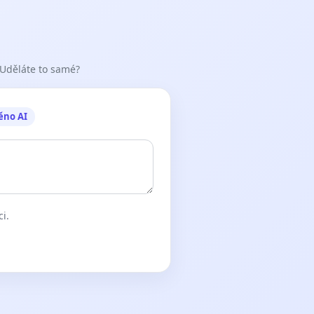
 Uděláte to samé?
ěno AI
ci.