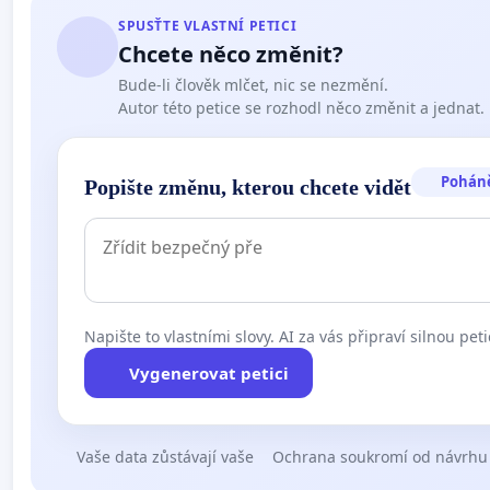
SPUSŤTE VLASTNÍ PETICI
Chcete něco změnit?
Bude-li člověk mlčet, nic se nezmění.
Autor této petice se rozhodl něco změnit a jednat.
Pohán
Popište změnu, kterou chcete vidět
Napište to vlastními slovy. AI za vás připraví silnou peti
Vygenerovat petici
Vaše data zůstávají vaše
Ochrana soukromí od návrhu