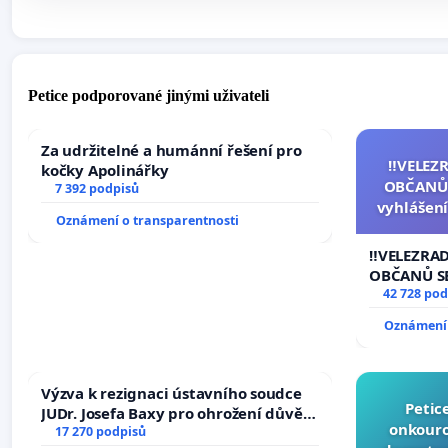
Petice podporované jinými uživateli
Za udržitelné a humánní řešení pro
‼️VELEZ
kočky Apolinářky
OBČANŮ
7 392 podpisů
vyhlášení
Oznámení o transparentnosti
144 jedna
na přijet
‼️VELEZRA
žaloby 
OBČANŮ S
vyhlášení 
42 728 pod
144 jednac
Oznámení 
na přijetí
žaloby na 
Výzva k rezignaci ústavního soudce
Petic
JUDr. Josefa Baxy pro ohrožení důvěry
onkouro
ve spravedlivý proces
17 270 podpisů