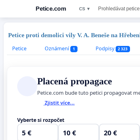
Petice.com
Prohledávat petice
CS ▼
Petice proti demolici vily V. A. Beneše na Hřebe
Petice
Oznámení
Podpisy
1
2 323
Placená propagace
Petice.com bude tuto petici propagovat m
Zjistit více...
Vyberte si rozpočet
5 €
10 €
20 €