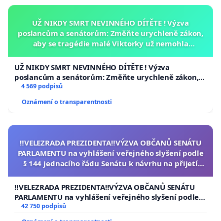
UŽ NIKDY SMRT NEVINNÉHO DÍTĚTE ! Výzva
poslancům a senátorům: Změňte urychleně zákon,
aby se tragédie malé Viktorky už nemohla
opakovat!
UŽ NIKDY SMRT NEVINNÉHO DÍTĚTE ! Výzva
poslancům a senátorům: Změňte urychleně zákon,
aby se tragédie malé Viktorky už nemohla opakovat!
4 569 podpisů
Oznámení o transparentnosti
‼️VELEZRADA PREZIDENTA‼️VÝZVA OBČANŮ SENÁTU
PARLAMENTU na vyhlášení veřejného slyšení podle
§ 144 jednacího řádu Senátu k návrhu na přijetí
usnesení k podání ústavní žaloby na prezidenta
republiky
‼️VELEZRADA PREZIDENTA‼️VÝZVA OBČANŮ SENÁTU
PARLAMENTU na vyhlášení veřejného slyšení podle §
144 jednacího řádu Senátu k návrhu na přijetí
42 750 podpisů
usnesení k podání ústavní žaloby na prezidenta