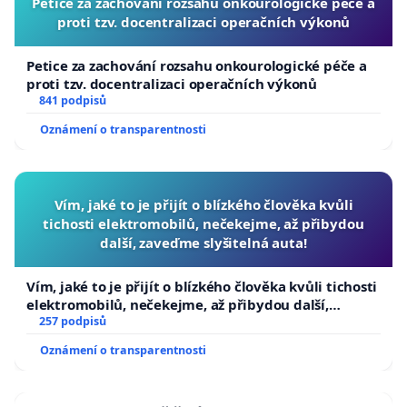
Petice za zachování rozsahu onkourologické péče a
proti tzv. docentralizaci operačních výkonů
Petice za zachování rozsahu onkourologické péče a
proti tzv. docentralizaci operačních výkonů
841 podpisů
Oznámení o transparentnosti
Vím, jaké to je přijít o blízkého člověka kvůli
tichosti elektromobilů, nečekejme, až přibydou
další, zaveďme slyšitelná auta!
Vím, jaké to je přijít o blízkého člověka kvůli tichosti
elektromobilů, nečekejme, až přibydou další,
zaveďme slyšitelná auta!
257 podpisů
Oznámení o transparentnosti