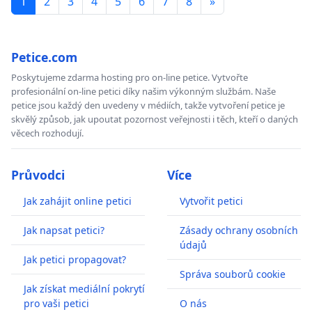
1
2
3
4
5
6
7
8
»
Petice.com
Poskytujeme zdarma hosting pro on-line petice. Vytvořte
profesionální on-line petici díky našim výkonným službám. Naše
petice jsou každý den uvedeny v médiích, takže vytvoření petice je
skvělý způsob, jak upoutat pozornost veřejnosti i těch, kteří o daných
věcech rozhodují.
Průvodci
Více
Jak zahájit online petici
Vytvořit petici
Jak napsat petici?
Zásady ochrany osobních
údajů
Jak petici propagovat?
Správa souborů cookie
Jak získat mediální pokrytí
pro vaši petici
O nás