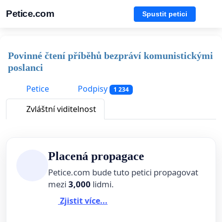
Petice.com
Spustit petici
Povinné čtení příběhů bezpráví komunistickými
poslanci
Petice
Podpisy
1 234
Zvláštní viditelnost
Placená propagace
Petice.com bude tuto petici propagovat
mezi
3,000
lidmi.
Zjistit více...