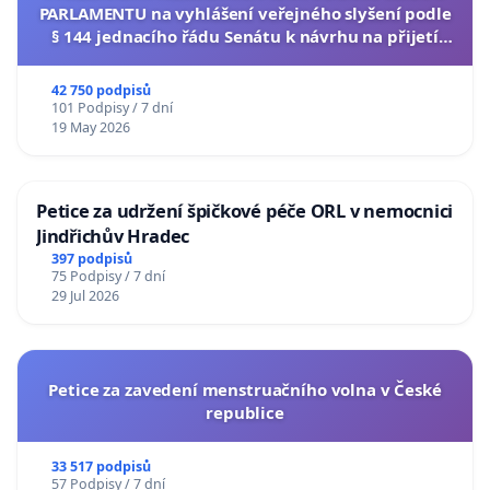
PARLAMENTU na vyhlášení veřejného slyšení podle
§ 144 jednacího řádu Senátu k návrhu na přijetí
usnesení k podání ústavní žaloby na prezidenta
republiky
42 750 podpisů
101 Podpisy / 7 dní
19 May 2026
Petice za udržení špičkové péče ORL v nemocnici
Jindřichův Hradec
397 podpisů
75 Podpisy / 7 dní
29 Jul 2026
Petice za zavedení menstruačního volna v České
republice
33 517 podpisů
57 Podpisy / 7 dní