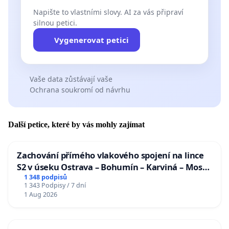
Napište to vlastními slovy. AI za vás připraví
silnou petici.
Vygenerovat petici
Vaše data zůstávají vaše
Ochrana soukromí od návrhu
Další petice, které by vás mohly zajímat
Zachování přímého vlakového spojení na lince
S2 v úseku Ostrava – Bohumín – Karviná – Mosty
u Jablunkova
1 348 podpisů
1 343 Podpisy / 7 dní
1 Aug 2026