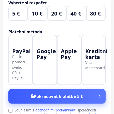
Vyberte si rozpočet
5 €
10 €
20 €
40 €
80 €
Platební metoda
PayPal
Google
Apple
Kreditní
Pay
Pay
karta
Plaťte
pomocí
Visa,
svého
Mastercard
účtu
PayPal
Pokračovat k platbě 5 €
Souhlasím s
obchodními podmínkami
společnosti