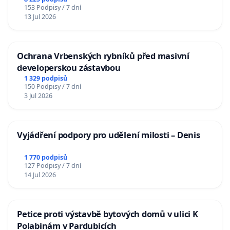
Charles University
153 Podpisy / 7 dní
13 Jul 2026
Ochrana Vrbenských rybníků před masivní
developerskou zástavbou
1 329 podpisů
150 Podpisy / 7 dní
3 Jul 2026
Vyjádření podpory pro udělení milosti – Denis
1 770 podpisů
127 Podpisy / 7 dní
14 Jul 2026
Petice proti výstavbě bytových domů v ulici K
Polabinám v Pardubicích