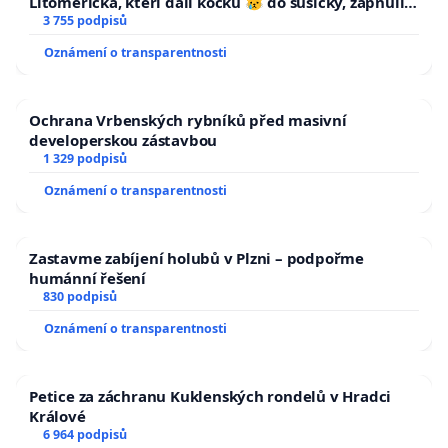
Litoměřicka, kteří dali kočku 😿 do sušičky, zapnuli ji
a umírání zvířete natočili.
3 755 podpisů
Oznámení o transparentnosti
Ochrana Vrbenských rybníků před masivní
developerskou zástavbou
1 329 podpisů
Oznámení o transparentnosti
Zastavme zabíjení holubů v Plzni – podpořme
humánní řešení
830 podpisů
Oznámení o transparentnosti
Petice za záchranu Kuklenských rondelů v Hradci
Králové
6 964 podpisů