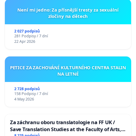
Není mi jedno: Za přísnější tresty za sexuální
zločiny na dětech
2 027 podpisů
281 Podpisy / 7 dní
22 Apr 2026
PETICE ZA ZACHOVÁNÍ KULTURNÍHO CENTRA STALIN
NA LETNÉ
2 728 podpisů
158 Podpisy / 7 dní
4 May 2026
Za záchranu oboru translatologie na FF UK /
Save Translation Studies at the Faculty of Arts,
8 225 podpisů