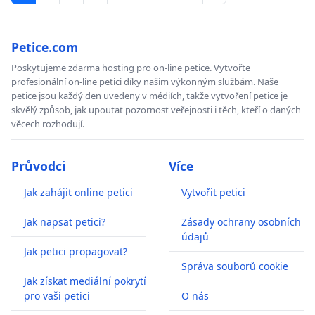
Petice.com
Poskytujeme zdarma hosting pro on-line petice. Vytvořte
profesionální on-line petici díky našim výkonným službám. Naše
petice jsou každý den uvedeny v médiích, takže vytvoření petice je
skvělý způsob, jak upoutat pozornost veřejnosti i těch, kteří o daných
věcech rozhodují.
Průvodci
Více
Jak zahájit online petici
Vytvořit petici
Jak napsat petici?
Zásady ochrany osobních
údajů
Jak petici propagovat?
Správa souborů cookie
Jak získat mediální pokrytí
pro vaši petici
O nás