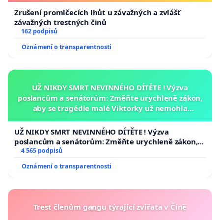
Zrušení promlčecích lhůt u závažných a zvlášť
závažných trestných činů
162 podpisů
Oznámení o transparentnosti
UŽ NIKDY SMRT NEVINNÉHO DÍTĚTE ! Výzva
poslancům a senátorům: Změňte urychleně zákon,
aby se tragédie malé Viktorky už nemohla
opakovat!
UŽ NIKDY SMRT NEVINNÉHO DÍTĚTE ! Výzva
poslancům a senátorům: Změňte urychleně zákon,
aby se tragédie malé Viktorky už nemohla opakovat!
4 565 podpisů
Oznámení o transparentnosti
Trest členům gangu týrající zvířata v Číně