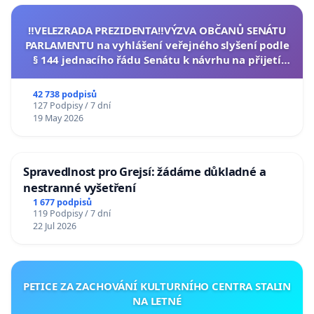
‼️VELEZRADA PREZIDENTA‼️VÝZVA OBČANŮ SENÁTU
PARLAMENTU na vyhlášení veřejného slyšení podle
§ 144 jednacího řádu Senátu k návrhu na přijetí
usnesení k podání ústavní žaloby na prezidenta
republiky
42 738 podpisů
127 Podpisy / 7 dní
19 May 2026
Spravedlnost pro Grejsí: žádáme důkladné a
nestranné vyšetření
1 677 podpisů
119 Podpisy / 7 dní
22 Jul 2026
PETICE ZA ZACHOVÁNÍ KULTURNÍHO CENTRA STALIN
NA LETNÉ