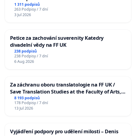
1 311 podpisů
263 Podpisy / 7 dní
3 Jul 2026
Petice za zachování suverenity Katedry
divadelní vědy na FF UK
238 podpisů
238 Podpisy / 7 dní
6 Aug 2026
Za záchranu oboru translatologie na FF UK /
Save Translation Studies at the Faculty of Arts,
Charles University
8 193 podpisů
178 Podpisy / 7 dní
13 Jul 2026
Vyjádření podpory pro udělení milosti – Denis