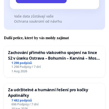
Vaše data zůstávají vaše
Ochrana soukromí od návrhu
Další petice, které by vás mohly zajímat
Zachování přímého vlakového spojení na lince
S2 v úseku Ostrava – Bohumín – Karviná – Mosty
u Jablunkova
1 298 podpisů
1 298 Podpisy / 7 dní
1 Aug 2026
Za udržitelné a humánní řešení pro kočky
Apolinářky
7 482 podpisů
696 Podpisy / 7 dní
10 Jun 2026