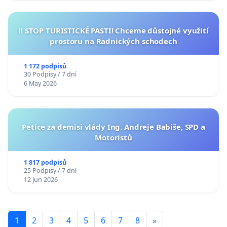
‼️ STOP TURISTICKÉ PASTI! Chceme důstojné využití
prostoru na Radnických schodech
1 172 podpisů
30 Podpisy / 7 dní
6 May 2026
Petice za demisi vlády Ing. Andreje Babiše, SPD a
Motoristů
1 817 podpisů
25 Podpisy / 7 dní
12 Jun 2026
1
2
3
4
5
6
7
8
»