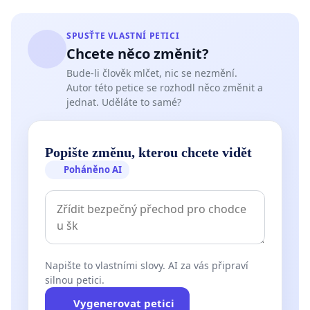
SPUSŤTE VLASTNÍ PETICI
Chcete něco změnit?
Bude-li člověk mlčet, nic se nezmění.
Autor této petice se rozhodl něco změnit a
jednat. Uděláte to samé?
Popište změnu, kterou chcete vidět
Poháněno AI
Napište to vlastními slovy. AI za vás připraví
silnou petici.
Vygenerovat petici