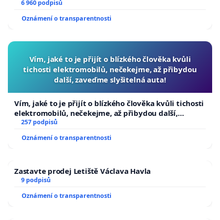
6 960 podpisů
Oznámení o transparentnosti
Vím, jaké to je přijít o blízkého člověka kvůli
tichosti elektromobilů, nečekejme, až přibydou
další, zaveďme slyšitelná auta!
Vím, jaké to je přijít o blízkého člověka kvůli tichosti
elektromobilů, nečekejme, až přibydou další,
zaveďme slyšitelná auta!
257 podpisů
Oznámení o transparentnosti
Zastavte prodej Letiště Václava Havla
9 podpisů
Oznámení o transparentnosti