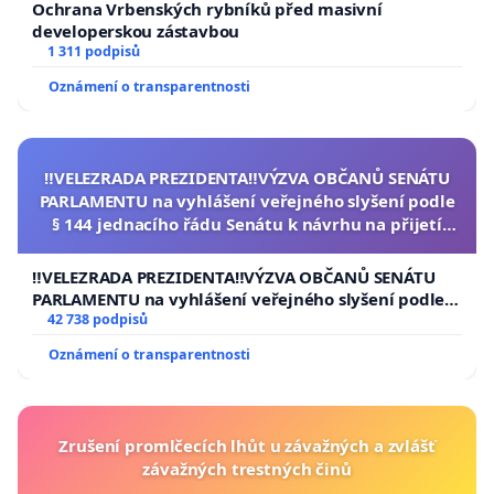
Ochrana Vrbenských rybníků před masivní
developerskou zástavbou
1 311 podpisů
Oznámení o transparentnosti
‼️VELEZRADA PREZIDENTA‼️VÝZVA OBČANŮ SENÁTU
PARLAMENTU na vyhlášení veřejného slyšení podle
§ 144 jednacího řádu Senátu k návrhu na přijetí
usnesení k podání ústavní žaloby na prezidenta
republiky
‼️VELEZRADA PREZIDENTA‼️VÝZVA OBČANŮ SENÁTU
PARLAMENTU na vyhlášení veřejného slyšení podle §
144 jednacího řádu Senátu k návrhu na přijetí
42 738 podpisů
usnesení k podání ústavní žaloby na prezidenta
Oznámení o transparentnosti
republiky
Zrušení promlčecích lhůt u závažných a zvlášť
závažných trestných činů