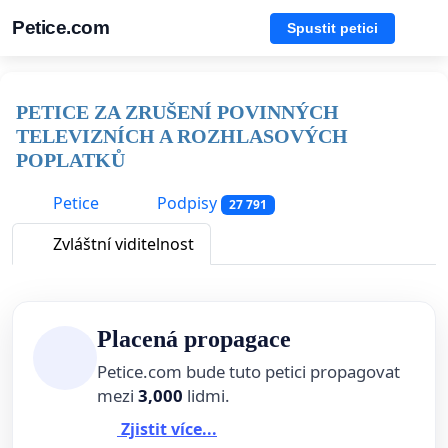
Petice.com
Spustit petici
PETICE ZA ZRUŠENÍ POVINNÝCH
TELEVIZNÍCH A ROZHLASOVÝCH
POPLATKŮ
Petice
Podpisy
27 791
Zvláštní viditelnost
Placená propagace
Petice.com bude tuto petici propagovat
mezi
3,000
lidmi.
Zjistit více...