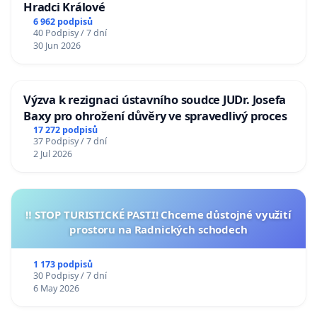
Hradci Králové
6 962 podpisů
40 Podpisy / 7 dní
30 Jun 2026
Výzva k rezignaci ústavního soudce JUDr. Josefa
Baxy pro ohrožení důvěry ve spravedlivý proces
17 272 podpisů
37 Podpisy / 7 dní
2 Jul 2026
‼️ STOP TURISTICKÉ PASTI! Chceme důstojné využití
prostoru na Radnických schodech
1 173 podpisů
30 Podpisy / 7 dní
6 May 2026