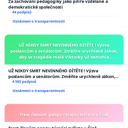
Za zachování pedagogiky jako pilíře vzdělané a
demokratické společnosti
44 podpisů
Oznámení o transparentnosti
UŽ NIKDY SMRT NEVINNÉHO DÍTĚTE ! Výzva
poslancům a senátorům: Změňte urychleně zákon,
aby se tragédie malé Viktorky už nemohla
opakovat!
UŽ NIKDY SMRT NEVINNÉHO DÍTĚTE ! Výzva
poslancům a senátorům: Změňte urychleně zákon,
aby se tragédie malé Viktorky už nemohla opakovat!
4 565 podpisů
Oznámení o transparentnosti
Trest členům gangu týrající zvířata v Číně