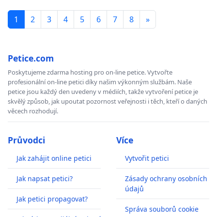
1
2
3
4
5
6
7
8
»
Petice.com
Poskytujeme zdarma hosting pro on-line petice. Vytvořte
profesionální on-line petici díky našim výkonným službám. Naše
petice jsou každý den uvedeny v médiích, takže vytvoření petice je
skvělý způsob, jak upoutat pozornost veřejnosti i těch, kteří o daných
věcech rozhodují.
Průvodci
Více
Jak zahájit online petici
Vytvořit petici
Jak napsat petici?
Zásady ochrany osobních
údajů
Jak petici propagovat?
Správa souborů cookie