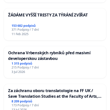
ŽÁDÁME VYŠŠÍ TRESTY ZA TÝRÁNÍ ZVÍŘAT
153 682 podpisů
371 Podpisy / 7 dní
11 Feb 2025
Ochrana Vrbenských rybníků před masivní
developerskou zástavbou
1 315 podpisů
215 Podpisy / 7 dní
3 Jul 2026
Za záchranu oboru translatologie na FF UK /
Save Translation Studies at the Faculty of Arts,
Charles University
8 209 podpisů
173 Podpisy / 7 dní
13 Jul 2026