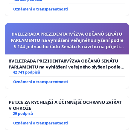
Oznámení o transparentnosti
‼️VELEZRADA PREZIDENTA‼️VÝZVA OBČANŮ SENÁTU
PARLAMENTU na vyhlášení veřejného slyšení podle
§ 144 jednacího řádu Senátu k návrhu na přijetí
usnesení k podání ústavní žaloby na prezidenta
republiky
‼️VELEZRADA PREZIDENTA‼️VÝZVA OBČANŮ SENÁTU
PARLAMENTU na vyhlášení veřejného slyšení podle §
144 jednacího řádu Senátu k návrhu na přijetí
42 741 podpisů
usnesení k podání ústavní žaloby na prezidenta
Oznámení o transparentnosti
republiky
PETICE ZA RYCHLEJŠÍ A ÚČINNĚJŠÍ OCHRANU ZVÍŘAT
V OHROŽE
29 podpisů
Oznámení o transparentnosti