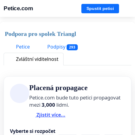
Petice.com
Spustit petici
Podpora pro spolek Triangl
Petice
Podpisy
293
Zvláštní viditelnost
Placená propagace
Petice.com bude tuto petici propagovat
mezi
3,000
lidmi.
Zjistit více...
Vyberte si rozpočet