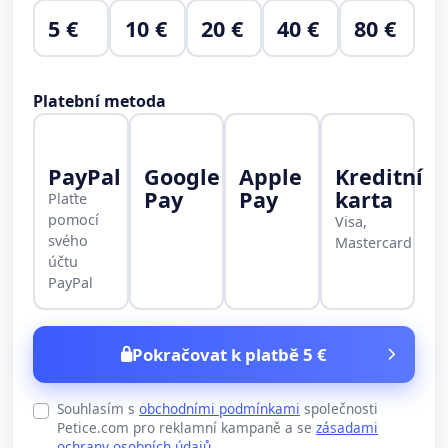
5 €
10 €
20 €
40 €
80 €
Platební metoda
PayPal
Google
Apple
Kreditní
Pay
Pay
karta
Plaťte
pomocí
Visa,
svého
Mastercard
účtu
PayPal
Pokračovat k platbě 5 €
Souhlasím s
obchodními podmínkami
společnosti
Petice.com pro reklamní kampaně a se
zásadami
ochrany osobních údajů
.