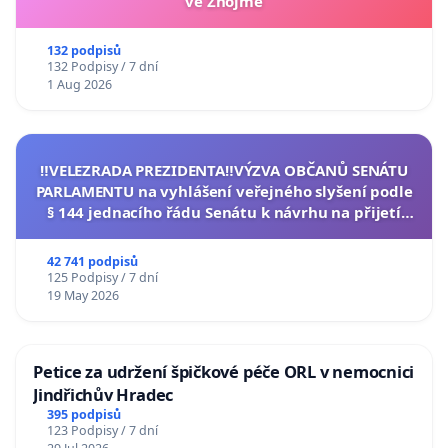
ve Znojmě
132 podpisů
132 Podpisy / 7 dní
1 Aug 2026
‼️VELEZRADA PREZIDENTA‼️VÝZVA OBČANŮ SENÁTU
PARLAMENTU na vyhlášení veřejného slyšení podle
§ 144 jednacího řádu Senátu k návrhu na přijetí
usnesení k podání ústavní žaloby na prezidenta
republiky
42 741 podpisů
125 Podpisy / 7 dní
19 May 2026
Petice za udržení špičkové péče ORL v nemocnici
Jindřichův Hradec
395 podpisů
123 Podpisy / 7 dní