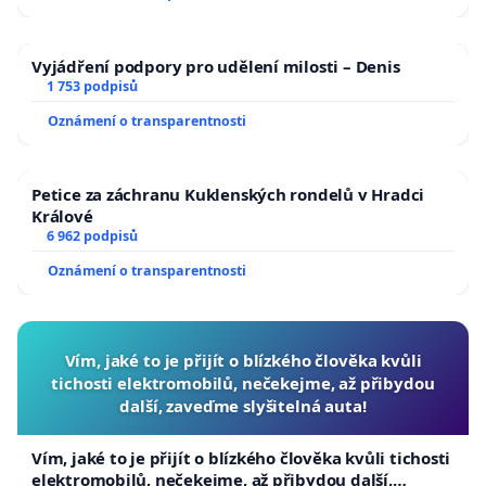
Vyjádření podpory pro udělení milosti – Denis
1 753 podpisů
Oznámení o transparentnosti
Petice za záchranu Kuklenských rondelů v Hradci
Králové
6 962 podpisů
Oznámení o transparentnosti
Vím, jaké to je přijít o blízkého člověka kvůli
tichosti elektromobilů, nečekejme, až přibydou
další, zaveďme slyšitelná auta!
Vím, jaké to je přijít o blízkého člověka kvůli tichosti
elektromobilů, nečekejme, až přibydou další,