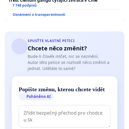
Trest členům gangu týrající zvířata v Číně
7 748 podpisů
Oznámení o transparentnosti
SPUSŤTE VLASTNÍ PETICI
Chcete něco změnit?
Bude-li člověk mlčet, nic se nezmění.
Autor této petice se rozhodl něco změnit a
jednat. Uděláte to samé?
Popište změnu, kterou chcete vidět
Poháněno AI