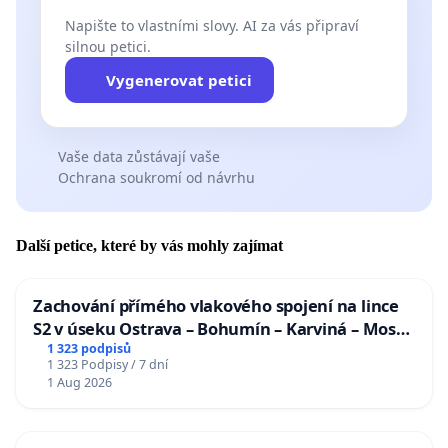
Napište to vlastními slovy. AI za vás připraví
silnou petici.
Vygenerovat petici
Vaše data zůstávají vaše
Ochrana soukromí od návrhu
Další petice, které by vás mohly zajímat
Zachování přímého vlakového spojení na lince
S2 v úseku Ostrava – Bohumín – Karviná – Mosty
u Jablunkova
1 323 podpisů
1 323 Podpisy / 7 dní
1 Aug 2026