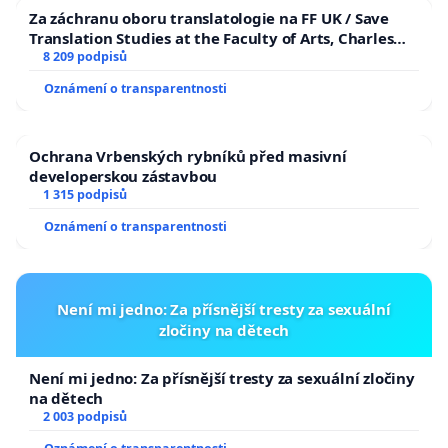
Za záchranu oboru translatologie na FF UK / Save
Translation Studies at the Faculty of Arts, Charles
University
8 209 podpisů
Oznámení o transparentnosti
Ochrana Vrbenských rybníků před masivní
developerskou zástavbou
1 315 podpisů
Oznámení o transparentnosti
Není mi jedno: Za přísnější tresty za sexuální
zločiny na dětech
Není mi jedno: Za přísnější tresty za sexuální zločiny
na dětech
2 003 podpisů