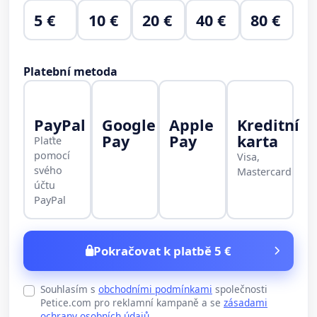
5 €
10 €
20 €
40 €
80 €
Platební metoda
PayPal
Google
Apple
Kreditní
Pay
Pay
karta
Plaťte
pomocí
Visa,
svého
Mastercard
účtu
PayPal
Pokračovat k platbě 5 €
Souhlasím s
obchodními podmínkami
společnosti
Petice.com pro reklamní kampaně a se
zásadami
ochrany osobních údajů
.