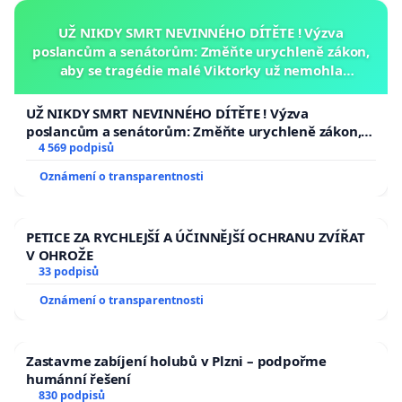
UŽ NIKDY SMRT NEVINNÉHO DÍTĚTE ! Výzva
poslancům a senátorům: Změňte urychleně zákon,
aby se tragédie malé Viktorky už nemohla
opakovat!
UŽ NIKDY SMRT NEVINNÉHO DÍTĚTE ! Výzva
poslancům a senátorům: Změňte urychleně zákon,
aby se tragédie malé Viktorky už nemohla opakovat!
4 569 podpisů
Oznámení o transparentnosti
PETICE ZA RYCHLEJŠÍ A ÚČINNĚJŠÍ OCHRANU ZVÍŘAT
V OHROŽE
33 podpisů
Oznámení o transparentnosti
Zastavme zabíjení holubů v Plzni – podpořme
humánní řešení
830 podpisů