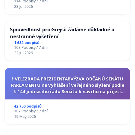
114 Podpisy / 7 dní
23 Jul 2026
Spravedlnost pro Grejsí: žádáme důkladné a
nestranné vyšetření
1 682 podpisů
108 Podpisy / 7 dní
22 Jul 2026
‼️VELEZRADA PREZIDENTA‼️VÝZVA OBČANŮ SENÁTU
PARLAMENTU na vyhlášení veřejného slyšení podle
§ 144 jednacího řádu Senátu k návrhu na přijetí
usnesení k podání ústavní žaloby na prezidenta
republiky
42 750 podpisů
107 Podpisy / 7 dní
19 May 2026