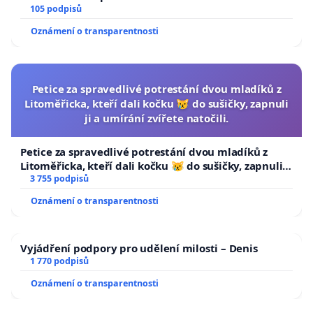
105 podpisů
Oznámení o transparentnosti
Petice za spravedlivé potrestání dvou mladíků z
Litoměřicka, kteří dali kočku 😿 do sušičky, zapnuli
ji a umírání zvířete natočili.
Petice za spravedlivé potrestání dvou mladíků z
Litoměřicka, kteří dali kočku 😿 do sušičky, zapnuli ji
a umírání zvířete natočili.
3 755 podpisů
Oznámení o transparentnosti
Vyjádření podpory pro udělení milosti – Denis
1 770 podpisů
Oznámení o transparentnosti