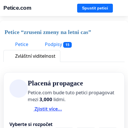
Petice.com
Spustit petici
Petice “zruseni zmeny na letni cas”
Petice
Podpisy
15
Zvláštní viditelnost
Placená propagace
Petice.com bude tuto petici propagovat
mezi
3,000
lidmi.
Zjistit více...
Vyberte si rozpočet