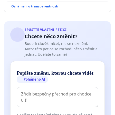
Oznámení o transparentnosti
SPUSŤTE VLASTNÍ PETICI
Chcete něco změnit?
Bude-li člověk mlčet, nic se nezmění.
Autor této petice se rozhodl něco změnit a
jednat. Uděláte to samé?
Popište změnu, kterou chcete vidět
Poháněno AI
Napište to vlastními slovy. AI za vás připraví