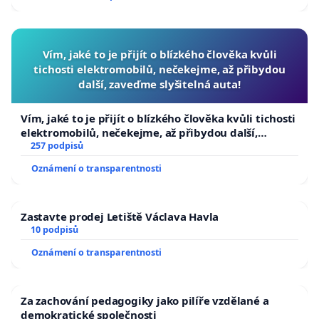
Vím, jaké to je přijít o blízkého člověka kvůli
tichosti elektromobilů, nečekejme, až přibydou
další, zaveďme slyšitelná auta!
Vím, jaké to je přijít o blízkého člověka kvůli tichosti
elektromobilů, nečekejme, až přibydou další,
zaveďme slyšitelná auta!
257 podpisů
Oznámení o transparentnosti
Zastavte prodej Letiště Václava Havla
10 podpisů
Oznámení o transparentnosti
Za zachování pedagogiky jako pilíře vzdělané a
demokratické společnosti