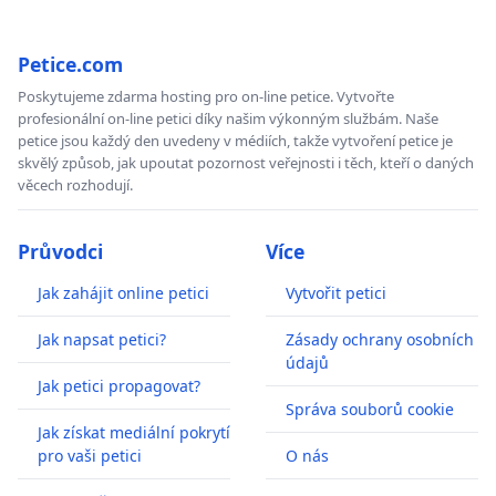
Petice.com
Poskytujeme zdarma hosting pro on-line petice. Vytvořte
profesionální on-line petici díky našim výkonným službám. Naše
petice jsou každý den uvedeny v médiích, takže vytvoření petice je
skvělý způsob, jak upoutat pozornost veřejnosti i těch, kteří o daných
věcech rozhodují.
Průvodci
Více
Jak zahájit online petici
Vytvořit petici
Jak napsat petici?
Zásady ochrany osobních
údajů
Jak petici propagovat?
Správa souborů cookie
Jak získat mediální pokrytí
pro vaši petici
O nás