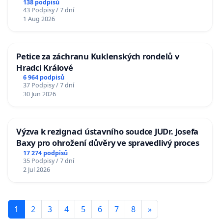
138 podpisů
43 Podpisy / 7 dní
1 Aug 2026
Petice za záchranu Kuklenských rondelů v
Hradci Králové
6 964 podpisů
37 Podpisy / 7 dní
30 Jun 2026
Výzva k rezignaci ústavního soudce JUDr. Josefa
Baxy pro ohrožení důvěry ve spravedlivý proces
17 274 podpisů
35 Podpisy / 7 dní
2 Jul 2026
1
2
3
4
5
6
7
8
»