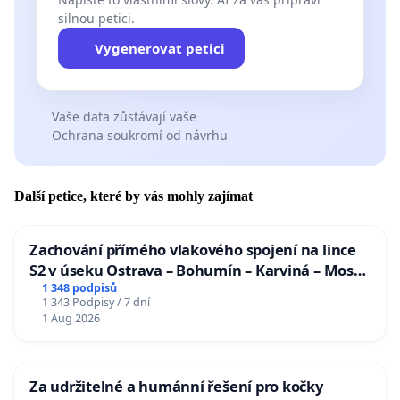
silnou petici.
Vygenerovat petici
Vaše data zůstávají vaše
Ochrana soukromí od návrhu
Další petice, které by vás mohly zajímat
Zachování přímého vlakového spojení na lince
S2 v úseku Ostrava – Bohumín – Karviná – Mosty
u Jablunkova
1 348 podpisů
1 343 Podpisy / 7 dní
1 Aug 2026
Za udržitelné a humánní řešení pro kočky