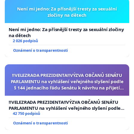
Není mi jedno: Za přísnější tresty za sexuální
zločiny na dětech
Není mi jedno: Za přísnější tresty za sexuální zločiny
na dětech
2 026 podpisů
Oznámení o transparentnosti
‼️VELEZRADA PREZIDENTA‼️VÝZVA OBČANŮ SENÁTU
PARLAMENTU na vyhlášení veřejného slyšení podle
§ 144 jednacího řádu Senátu k návrhu na přijetí
usnesení k podání ústavní žaloby na prezidenta
republiky
‼️VELEZRADA PREZIDENTA‼️VÝZVA OBČANŮ SENÁTU
PARLAMENTU na vyhlášení veřejného slyšení podle §
144 jednacího řádu Senátu k návrhu na přijetí
42 750 podpisů
usnesení k podání ústavní žaloby na prezidenta
Oznámení o transparentnosti
republiky