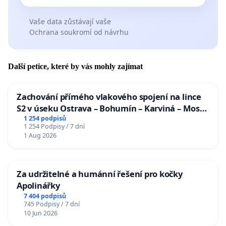
Vaše data zůstávají vaše
Ochrana soukromí od návrhu
Další petice, které by vás mohly zajímat
Zachování přímého vlakového spojení na lince
S2 v úseku Ostrava – Bohumín – Karviná – Mosty
u Jablunkova
1 254 podpisů
1 254 Podpisy / 7 dní
1 Aug 2026
Za udržitelné a humánní řešení pro kočky
Apolinářky
7 404 podpisů
745 Podpisy / 7 dní
10 Jun 2026