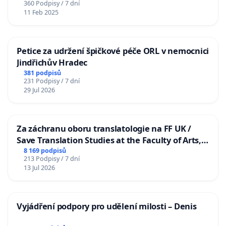
360 Podpisy / 7 dní
11 Feb 2025
Petice za udržení špičkové péče ORL v nemocnici
Jindřichův Hradec
381 podpisů
231 Podpisy / 7 dní
29 Jul 2026
Za záchranu oboru translatologie na FF UK /
Save Translation Studies at the Faculty of Arts,
Charles University
8 169 podpisů
213 Podpisy / 7 dní
13 Jul 2026
Vyjádření podpory pro udělení milosti – Denis