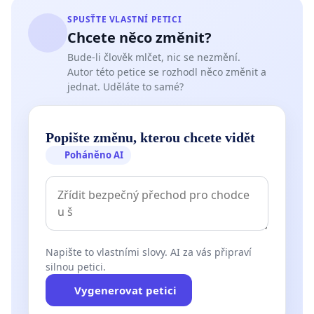
SPUSŤTE VLASTNÍ PETICI
Chcete něco změnit?
Bude-li člověk mlčet, nic se nezmění.
Autor této petice se rozhodl něco změnit a
jednat. Uděláte to samé?
Popište změnu, kterou chcete vidět
Poháněno AI
Napište to vlastními slovy. AI za vás připraví
silnou petici.
Vygenerovat petici