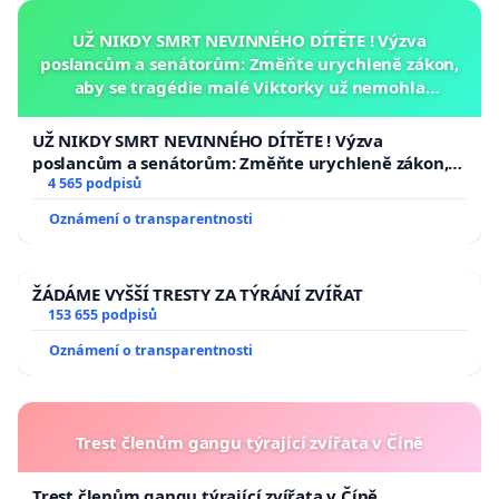
UŽ NIKDY SMRT NEVINNÉHO DÍTĚTE ! Výzva
poslancům a senátorům: Změňte urychleně zákon,
aby se tragédie malé Viktorky už nemohla
opakovat!
UŽ NIKDY SMRT NEVINNÉHO DÍTĚTE ! Výzva
poslancům a senátorům: Změňte urychleně zákon,
aby se tragédie malé Viktorky už nemohla opakovat!
4 565 podpisů
Oznámení o transparentnosti
ŽÁDÁME VYŠŠÍ TRESTY ZA TÝRÁNÍ ZVÍŘAT
153 655 podpisů
Oznámení o transparentnosti
Trest členům gangu týrající zvířata v Číně
Trest členům gangu týrající zvířata v Číně