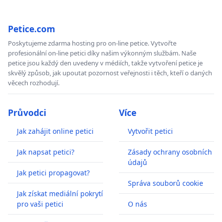
Petice.com
Poskytujeme zdarma hosting pro on-line petice. Vytvořte
profesionální on-line petici díky našim výkonným službám. Naše
petice jsou každý den uvedeny v médiích, takže vytvoření petice je
skvělý způsob, jak upoutat pozornost veřejnosti i těch, kteří o daných
věcech rozhodují.
Průvodci
Více
Jak zahájit online petici
Vytvořit petici
Jak napsat petici?
Zásady ochrany osobních
údajů
Jak petici propagovat?
Správa souborů cookie
Jak získat mediální pokrytí
pro vaši petici
O nás