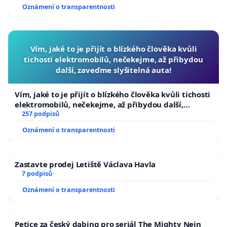
Oznámení o transparentnosti
Vím, jaké to je přijít o blízkého člověka kvůli
tichosti elektromobilů, nečekejme, až přibydou
další, zaveďme slyšitelná auta!
Vím, jaké to je přijít o blízkého člověka kvůli tichosti
elektromobilů, nečekejme, až přibydou další,
zaveďme slyšitelná auta!
257 podpisů
Oznámení o transparentnosti
Zastavte prodej Letiště Václava Havla
7 podpisů
Oznámení o transparentnosti
Petice za český dabing pro seriál The Mighty Nein