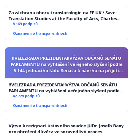
Za záchranu oboru translatologie na FF UK / Save
Translation Studies at the Faculty of Arts, Charles
University
8 169 podpisů
Oznámení o transparentnosti
‼️VELEZRADA PREZIDENTA‼️VÝZVA OBČANŮ SENÁTU
PARLAMENTU na vyhlášení veřejného slyšení podle
§ 144 jednacího řádu Senátu k návrhu na přijetí
usnesení k podání ústavní žaloby na prezidenta
republiky
‼️VELEZRADA PREZIDENTA‼️VÝZVA OBČANŮ SENÁTU
PARLAMENTU na vyhlášení veřejného slyšení podle §
144 jednacího řádu Senátu k návrhu na přijetí
42 729 podpisů
usnesení k podání ústavní žaloby na prezidenta
Oznámení o transparentnosti
republiky
Výzva k rezignaci ústavního soudce JUDr. Josefa Baxy
pro ohrožení důvěry ve spravedlivý proces