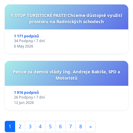
‼️ STOP TURISTICKÉ PASTI! Chceme důstojné využití
prostoru na Radnických schodech
1 171 podpisů
34 Podpisy / 7 dní
6 May 2026
Petice za demisi vlády Ing. Andreje Babiše, SPD a
Motoristů
1 816 podpisů
26 Podpisy / 7 dní
12 Jun 2026
1
2
3
4
5
6
7
8
»