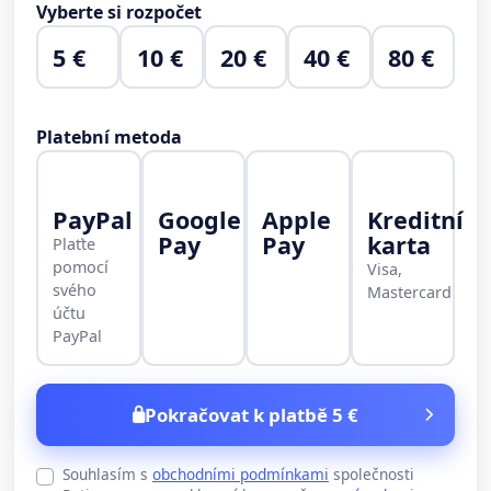
Vyberte si rozpočet
5 €
10 €
20 €
40 €
80 €
Platební metoda
PayPal
Google
Apple
Kreditní
Pay
Pay
karta
Plaťte
pomocí
Visa,
svého
Mastercard
účtu
PayPal
Pokračovat k platbě 5 €
Souhlasím s
obchodními podmínkami
společnosti