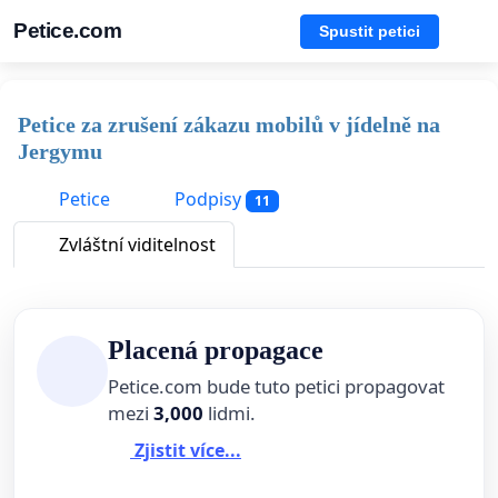
Petice.com
Spustit petici
Petice za zrušení zákazu mobilů v jídelně na
Jergymu
Petice
Podpisy
11
Zvláštní viditelnost
Placená propagace
Petice.com bude tuto petici propagovat
mezi
3,000
lidmi.
Zjistit více...