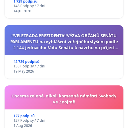
1 729 podpisů
148 Podpisy / 7 dní
14 Jul 2026
‼️VELEZRADA PREZIDENTA‼️VÝZVA OBČANŮ SENÁTU
PARLAMENTU na vyhlášení veřejného slyšení podle
§ 144 jednacího řádu Senátu k návrhu na přijetí
usnesení k podání ústavní žaloby na prezidenta
republiky
42 729 podpisů
138 Podpisy / 7 dní
19 May 2026
Chceme zelené, nikoli kamenné náměstí Svobody
ve Znojmě
127 podpisů
127 Podpisy / 7 dní
1 Aug 2026