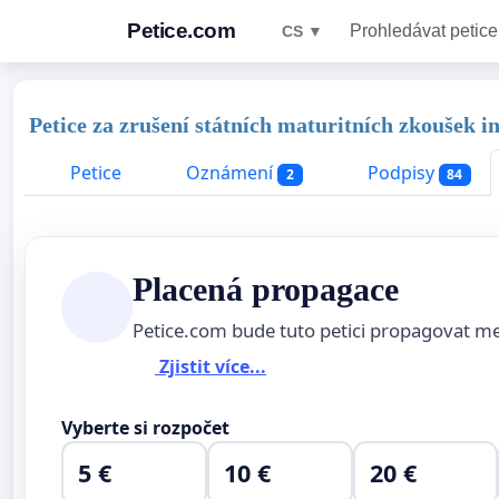
Petice.com
Prohledávat petice
CS ▼
Petice za zrušení státních maturitních zkoušek i
Petice
Oznámení
Podpisy
2
84
Placená propagace
Petice.com bude tuto petici propagovat m
Zjistit více...
Vyberte si rozpočet
5 €
10 €
20 €