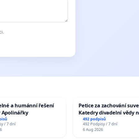
ci.
elné a humánní řešení
Petice za zachování suve
 Apolinářky
Katedry divadelní vědy n
pisů
492 podpisů
y / 7 dní
492 Podpisy / 7 dní
6
6 Aug 2026