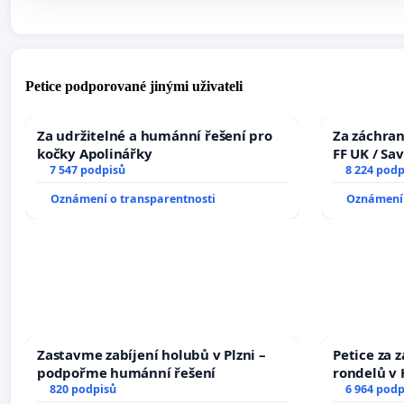
Petice podporované jinými uživateli
Za udržitelné a humánní řešení pro
Za záchran
kočky Apolinářky
FF UK / Sa
7 547 podpisů
the Faculty
8 224 podp
University
Oznámení o transparentnosti
Oznámení 
Zastavme zabíjení holubů v Plzni –
Petice za 
podpořme humánní řešení
rondelů v 
820 podpisů
6 964 podp