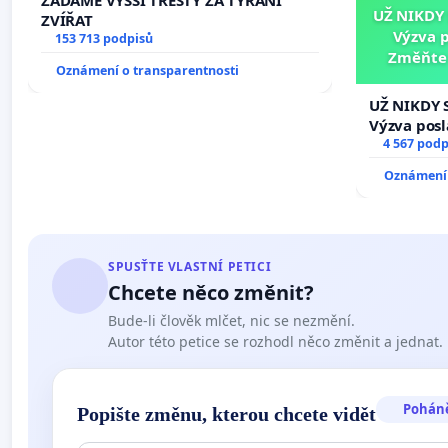
UŽ NIKDY
ZVÍŘAT
Výzva 
153 713 podpisů
Změňte 
Oznámení o transparentnosti
tragédie 
UŽ NIKDY 
Výzva pos
Změňte ur
4 567 podp
tragédie 
Oznámení 
opakovat!
SPUSŤTE VLASTNÍ PETICI
Chcete něco změnit?
Bude-li člověk mlčet, nic se nezmění.
Autor této petice se rozhodl něco změnit a jednat.
Pohán
Popište změnu, kterou chcete vidět