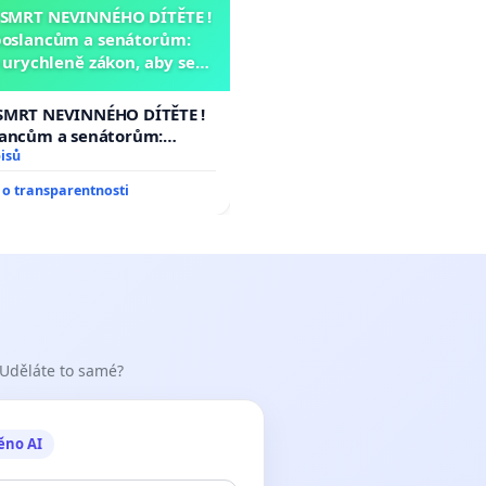
 SMRT NEVINNÉHO DÍTĚTE !
poslancům a senátorům:
urychleně zákon, aby se
malé Viktorky už nemohla
opakovat!
SMRT NEVINNÉHO DÍTĚTE !
lancům a senátorům:
ychleně zákon, aby se
isů
malé Viktorky už nemohla
o transparentnosti
 Uděláte to samé?
ěno AI