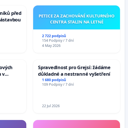
níků před
PETICE ZA ZACHOVÁNÍ KULTURNÍHO
zástavbou
CENTRA STALIN NA LETNÉ
2 722 podpisů
154 Podpisy / 7 dní
4 May 2026
tových
Spravedlnost pro Grejsí: žádáme
 v
důkladné a nestranné vyšetření
1 680 podpisů
109 Podpisy / 7 dní
22 Jul 2026