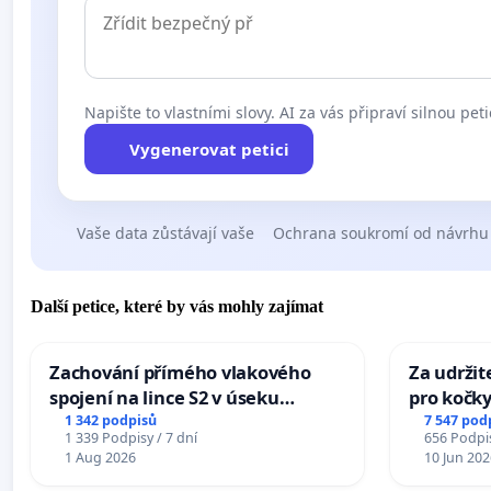
Napište to vlastními slovy. AI za vás připraví silnou peti
Vygenerovat petici
Vaše data zůstávají vaše
Ochrana soukromí od návrhu
Další petice, které by vás mohly zajímat
Zachování přímého vlakového
Za udržit
spojení na lince S2 v úseku
pro kočky
Ostrava – Bohumín – Karviná –
1 342 podpisů
7 547 pod
1 339 Podpisy / 7 dní
656 Podpis
Mosty u Jablunkova
1 Aug 2026
10 Jun 202