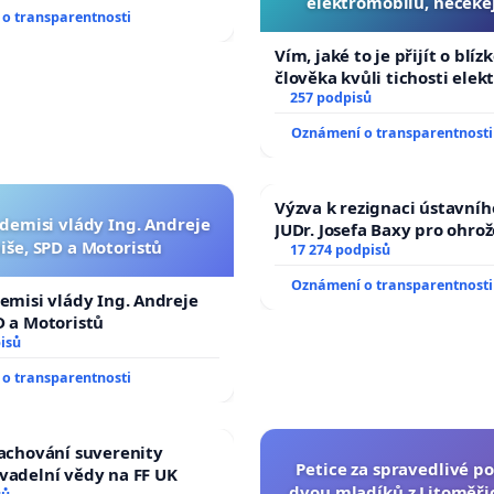
elektromobilů, nečeke
o transparentnosti
přibydou další, zaveďme 
auta!
Vím, jaké to je přijít o blíz
člověka kvůli tichosti elek
nečekejme, až přibydou dal
257 podpisů
zaveďme slyšitelná auta!
Oznámení o transparentnosti
Výzva k rezignaci ústavní
 demisi vlády Ing. Andreje
JUDr. Josefa Baxy pro ohro
iše, SPD a Motoristů
ve spravedlivý proces
17 274 podpisů
Oznámení o transparentnosti
demisi vlády Ing. Andreje
D a Motoristů
isů
o transparentnosti
zachování suverenity
Petice za spravedlivé po
vadelní vědy na FF UK
dvou mladíků z Litoměřic