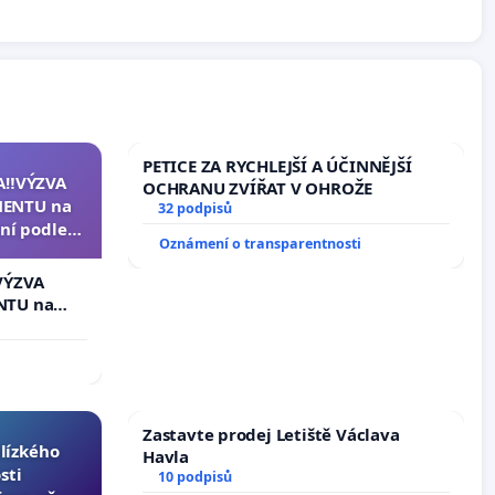
PETICE ZA RYCHLEJŠÍ A ÚČINNĚJŠÍ
A‼️VÝZVA
OCHRANU ZVÍŘAT V OHROŽE
ENTU na
32 podpisů
ní podle §
Oznámení o transparentnosti
u k návrhu
ní ústavní
VÝZVA
epubliky
NTU na
í podle §
 k návrhu
ní ústavní
bliky
Zastavte prodej Letiště Václava
blízkého
Havla
sti
10 podpisů