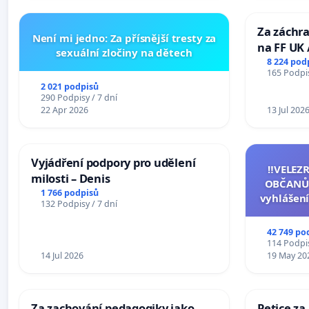
Za záchra
Není mi jedno: Za přísnější tresty za
na FF UK 
sexuální zločiny na dětech
Studies at
8 224 pod
165 Podpis
Charles U
2 021 podpisů
290 Podpisy / 7 dní
22 Apr 2026
13 Jul 202
Vyjádření podpory pro udělení
‼️VELEZ
milosti – Denis
OBČANŮ
1 766 podpisů
vyhlášení
132 Podpisy / 7 dní
144 jedna
na přijet
42 749 po
žaloby 
114 Podpis
14 Jul 2026
19 May 20
Za zachování pedagogiky jako
Petice za