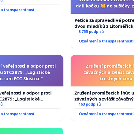
sů
dali kočku 😿 do sušičky, z
o transparentnosti
umírání zvířete nato
Petice za spravedlivé potr
dvou mladíků z Litoměřicka
dali kočku 😿 do sušičky, za
3 755 podpisů
umírání zvířete natočili.
Oznámení o transparentnosti
í veřejnosti a odpor proti
Zrušení promlčecích 
u STC2879: „Logistické
závažných a zvlášť zá
ntrum FCC Sluštice“
trestných činů
veřejnosti a odpor proti
Zrušení promlčecích lhůt 
2879: „Logistické
závažných a zvlášť závažn
C Sluštice“
sů
trestných činů
163 podpisů
o transparentnosti
Oznámení o transparentnosti