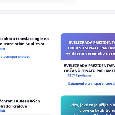
u oboru translatologie na
‼️VELEZRADA PREZIDENT
ve Translation Studies at
OBČANŮ SENÁTU PARLAM
 of Arts, Charles
isů
vyhlášení veřejného slyše
o transparentnosti
144 jednacího řádu Senát
na přijetí usnesení k podá
‼️VELEZRADA PREZIDENTA‼️
žaloby na prezidenta r
OBČANŮ SENÁTU PARLAME
vyhlášení veřejného slyšen
42 749 podpisů
144 jednacího řádu Senátu
Oznámení o transparentnosti
na přijetí usnesení k podá
žaloby na prezidenta repu
záchranu Kuklenských
Vím, jaké to je přijít o 
Hradci Králové
člověka kvůli ticho
isů