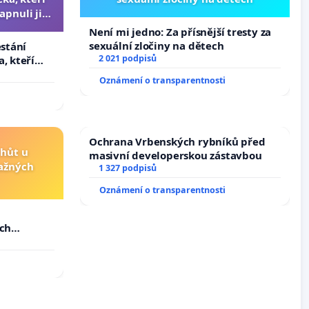
apnuli ji a
čili.
Není mi jedno: Za přísnější tresty za
sexuální zločiny na dětech
estání
2 021 podpisů
, kteří
pnuli ji a
Oznámení o transparentnosti
Ochrana Vrbenských rybníků před
lhůt u
masivní developerskou zástavbou
važných
1 327 podpisů
Oznámení o transparentnosti
u
ých