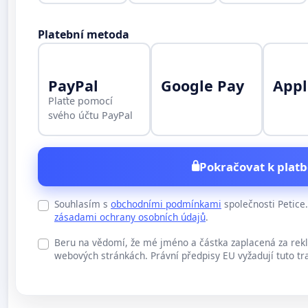
Platební metoda
PayPal
Google Pay
Appl
Plaťte pomocí
svého účtu PayPal
Pokračovat k platb
Souhlasím s
obchodními podmínkami
společnosti Petic
zásadami ochrany osobních údajů
.
Beru na vědomí, že mé jméno a částka zaplacená za rek
webových stránkách. Právní předpisy EU vyžadují tuto tr