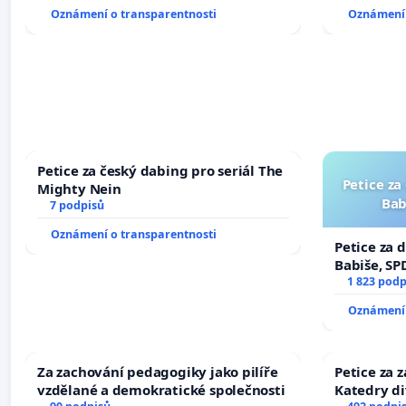
Oznámení o transparentnosti
Oznámení 
Petice za český dabing pro seriál The
Petice za
Mighty Nein
Bab
7 podpisů
Oznámení o transparentnosti
Petice za 
Babiše, SP
1 823 podp
Oznámení 
Za zachování pedagogiky jako pilíře
Petice za 
vzdělané a demokratické společnosti
Katedry di