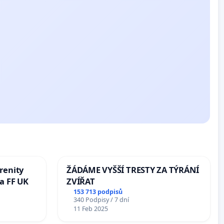
renity
ŽÁDÁME VYŠŠÍ TRESTY ZA TÝRÁNÍ
a FF UK
ZVÍŘAT
153 713 podpisů
340 Podpisy / 7 dní
11 Feb 2025