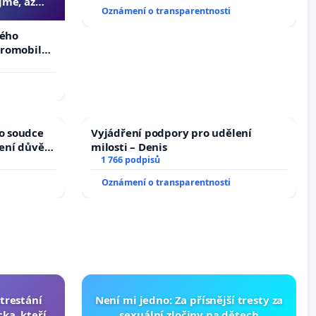
jme, až
Oznámení o transparentnosti
slyšitelná
kého
tromobilů,
ší,
ho soudce
Vyjádření podpory pro udělení
žení důvěry
milosti – Denis
1 766 podpisů
Oznámení o transparentnosti
trestání
Není mi jedno: Za přísnější tresty za
ka, kteří
sexuální zločiny na dětech