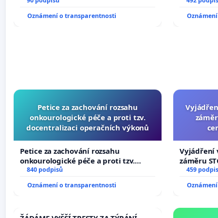
90 podpisů
492 podpi
Oznámení o transparentnosti
Oznámení 
Petice za zachování rozsahu
Vyjádřen
onkourologické péče a proti tzv.
záměr
docentralizaci operačních výkonů
ce
Petice za zachování rozsahu
Vyjádření 
onkourologické péče a proti tzv.
záměru STC
docentralizaci operačních výkonů
840 podpisů
centrum FC
459 podpi
Oznámení o transparentnosti
Oznámení 
ŽÁDÁME VYŠŠÍ TRESTY ZA TÝRÁNÍ