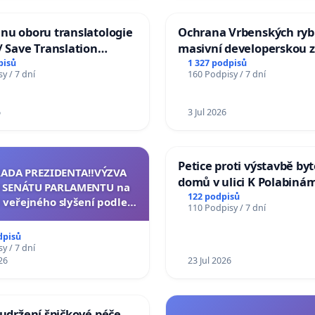
nu oboru translatologie
Ochrana Vrbenských ryb
/ Save Translation
masivní developerskou 
 the Faculty of Arts,
pisů
1 327 podpisů
y / 7 dní
160 Podpisy / 7 dní
niversity
6
3 Jul 2026
Petice proti výstavbě by
RADA PREZIDENTA‼️VÝZVA
domů v ulici K Polabinám
 SENÁTU PARLAMENTU na
Pardubicích
122 podpisů
 veřejného slyšení podle §
110 Podpisy / 7 dní
cího řádu Senátu k návrhu
í usnesení k podání ústavní
dpisů
na prezidenta republiky
y / 7 dní
26
23 Jul 2026
 udržení špičkové péče