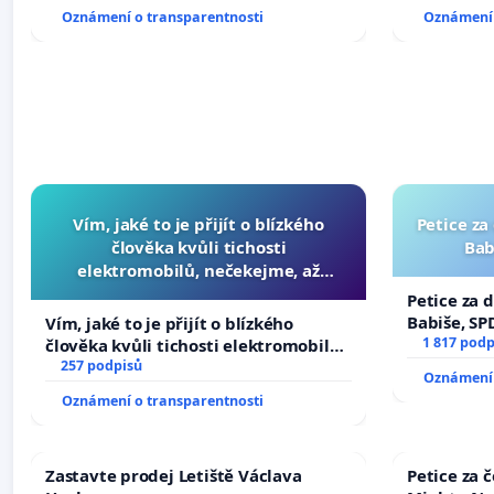
Oznámení o transparentnosti
Oznámení 
Vím, jaké to je přijít o blízkého
Petice za
člověka kvůli tichosti
Bab
elektromobilů, nečekejme, až
přibydou další, zaveďme slyšitelná
Petice za 
auta!
Babiše, SP
Vím, jaké to je přijít o blízkého
1 817 podp
člověka kvůli tichosti elektromobilů,
nečekejme, až přibydou další,
257 podpisů
Oznámení 
zaveďme slyšitelná auta!
Oznámení o transparentnosti
Zastavte prodej Letiště Václava
Petice za 