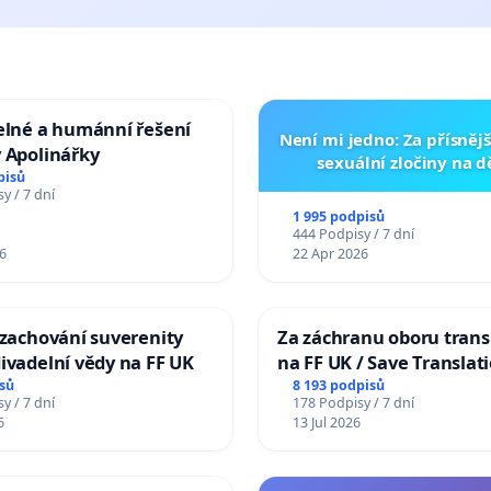
elné a humánní řešení
Není mi jedno: Za přísnějš
 Apolinářky
sexuální zločiny na 
pisů
y / 7 dní
1 995 podpisů
444 Podpisy / 7 dní
6
22 Apr 2026
 zachování suverenity
Za záchranu oboru trans
ivadelní vědy na FF UK
na FF UK / Save Translat
Studies at the Faculty of 
sů
8 193 podpisů
y / 7 dní
178 Podpisy / 7 dní
Charles University
6
13 Jul 2026