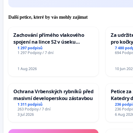
Další petice, které by vás mohly zajímat
Zachování přímého vlakového
Za udržit
spojení na lince S2 v úseku
pro kočky
Ostrava – Bohumín – Karviná –
1 297 podpisů
7 480 pod
1 297 Podpisy / 7 dní
694 Podpis
Mosty u Jablunkova
1 Aug 2026
10 Jun 202
Ochrana Vrbenských rybníků před
Petice za
masivní developerskou zástavbou
Katedry d
1 311 podpisů
236 podpi
263 Podpisy / 7 dní
236 Podpis
3 Jul 2026
6 Aug 202