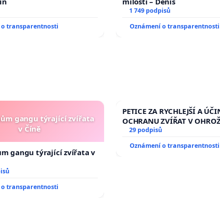
in
milosti – Denis
1 749 podpisů
o transparentnosti
Oznámení o transparentnosti
PETICE ZA RYCHLEJŠÍ A ÚČI
nům gangu týrající zvířata
OCHRANU ZVÍŘAT V OHRO
v Číně
29 podpisů
Oznámení o transparentnosti
ům gangu týrající zvířata v
isů
o transparentnosti