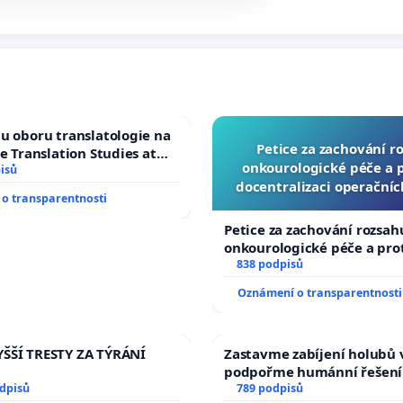
u oboru translatologie na
Petice za zachování r
ve Translation Studies at
onkourologické péče a pr
 of Arts, Charles
isů
docentralizaci operační
o transparentnosti
Petice za zachování rozsah
onkourologické péče a prot
docentralizaci operačních
838 podpisů
Oznámení o transparentnosti
ŠŠÍ TRESTY ZA TÝRÁNÍ
Zastavme zabíjení holubů v
podpořme humánní řešení
odpisů
789 podpisů