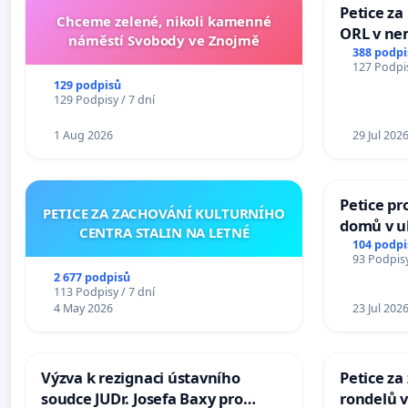
Petice za
Chceme zelené, nikoli kamenné
ORL v nem
náměstí Svobody ve Znojmě
Hradec
388 podpi
127 Podpis
129 podpisů
129 Podpisy / 7 dní
1 Aug 2026
29 Jul 202
Petice pr
PETICE ZA ZACHOVÁNÍ KULTURNÍHO
domů v ul
CENTRA STALIN NA LETNÉ
Pardubic
104 podpi
93 Podpisy
2 677 podpisů
113 Podpisy / 7 dní
4 May 2026
23 Jul 202
Výzva k rezignaci ústavního
Petice z
soudce JUDr. Josefa Baxy pro
rondelů v