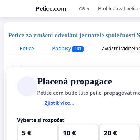
Petice.com
Prohledávat petice
CS ▼
Petice za zrušení odvolání jednatele společnost
Petice
Podpisy
Zvláštní viditeln
163
Placená propagace
Petice.com bude tuto petici propagovat m
Zjistit více...
Vyberte si rozpočet
5 €
10 €
20 €