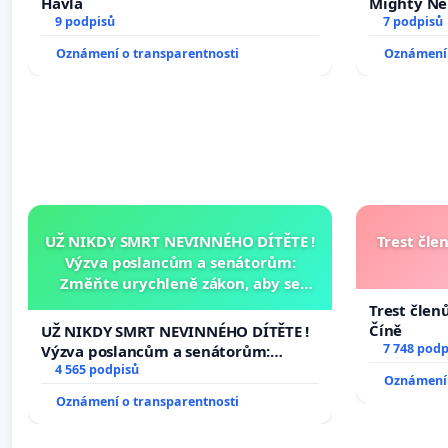
Havla
Mighty Ne
9 podpisů
7 podpisů
Oznámení o transparentnosti
Oznámení 
UŽ NIKDY SMRT NEVINNÉHO DÍTĚTE !
Trest čle
Výzva poslancům a senátorům:
Změňte urychleně zákon, aby se
tragédie malé Viktorky už nemohla
Trest člen
opakovat!
Číně
UŽ NIKDY SMRT NEVINNÉHO DÍTĚTE !
7 748 podp
Výzva poslancům a senátorům:
Změňte urychleně zákon, aby se
4 565 podpisů
Oznámení 
tragédie malé Viktorky už nemohla
Oznámení o transparentnosti
opakovat!