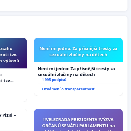
ozsahu
Není mi jedno: Za přísnější tresty za
oti tzv.
sexuální zločiny na dětech
ch výkonů
Není mi jedno: Za přísnější tresty za
sexuální zločiny na dětech
u
1 995 podpisů
i tzv.
 výkonů
Oznámení o transparentnosti
 Plzni –
‼️VELEZRADA PREZIDENTA‼️VÝZVA
OBČANŮ SENÁTU PARLAMENTU na