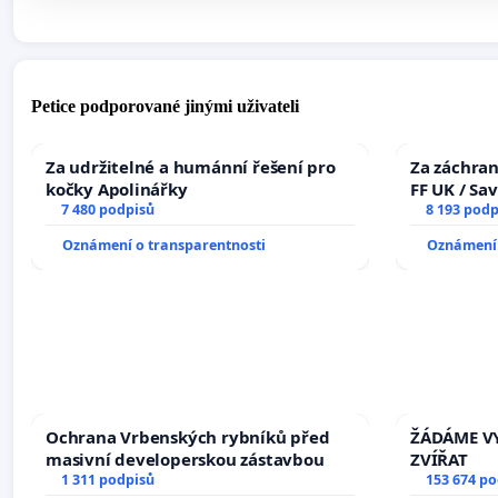
Petice podporované jinými uživateli
Za udržitelné a humánní řešení pro
Za záchran
kočky Apolinářky
FF UK / Sa
7 480 podpisů
the Faculty
8 193 podp
University
Oznámení o transparentnosti
Oznámení 
Ochrana Vrbenských rybníků před
ŽÁDÁME VY
masivní developerskou zástavbou
ZVÍŘAT
1 311 podpisů
153 674 p