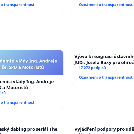
o transparentnosti
Oznámení o transparentnosti
Výzva k rezignaci ústavní
 demisi vlády Ing. Andreje
JUDr. Josefa Baxy pro ohro
iše, SPD a Motoristů
ve spravedlivý proces
17 272 podpisů
Oznámení o transparentnosti
demisi vlády Ing. Andreje
D a Motoristů
isů
o transparentnosti
český dabing pro seriál The
Vyjádření podpory pro udě