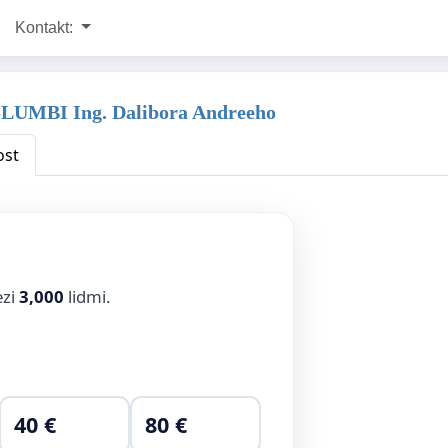
Kontakt:
i SLUMBI Ing. Dalibora Andreeho
ost
ezi
3,000
lidmi.
40 €
80 €