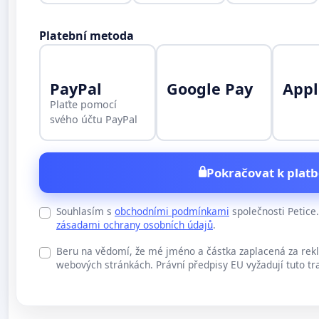
Platební metoda
PayPal
Google Pay
Appl
Plaťte pomocí
svého účtu PayPal
Pokračovat k platb
Souhlasím s
obchodními podmínkami
společnosti Petic
zásadami ochrany osobních údajů
.
Beru na vědomí, že mé jméno a částka zaplacená za rek
webových stránkách. Právní předpisy EU vyžadují tuto tr