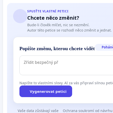
SPUSŤTE VLASTNÍ PETICI
Chcete něco změnit?
Bude-li člověk mlčet, nic se nezmění.
Autor této petice se rozhodl něco změnit a jednat.
Pohán
Popište změnu, kterou chcete vidět
Napište to vlastními slovy. AI za vás připraví silnou peti
Vygenerovat petici
Vaše data zůstávají vaše
Ochrana soukromí od návrhu