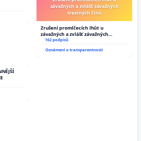
závažných a zvlášť závažných
trestných činů
Zrušení promlčecích lhůt u
závažných a zvlášť závažných
trestných činů
162 podpisů
Oznámení o transparentnosti
NNĚJŠÍ
ŽE