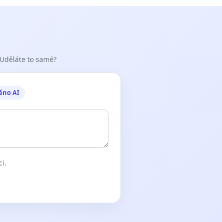
 Uděláte to samé?
ěno AI
ci.