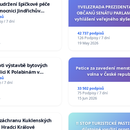
 udržení špičkové péče
‼️VELEZRADA PREZIDENT
ocnici Jindřichův
OBČANŮ SENÁTU PARLAM
sů
vyhlášení veřejného slyše
y / 7 dní
144 jednacího řádu Senát
na přijetí usnesení k podá
42 737 podpisů
žaloby na prezidenta r
126 Podpisy / 7 dní
6
19 May 2026
oti výstavbě bytových
Petice za zavedení mens
ici K Polabinám v
volna v České repub
ích
sů
 / 7 dní
33 502 podpisů
75 Podpisy / 7 dní
6
15 Jun 2026
a záchranu Kuklenských
‼️ STOP TURISTICKÉ PAST
 Hradci Králové
důstojné využití pros