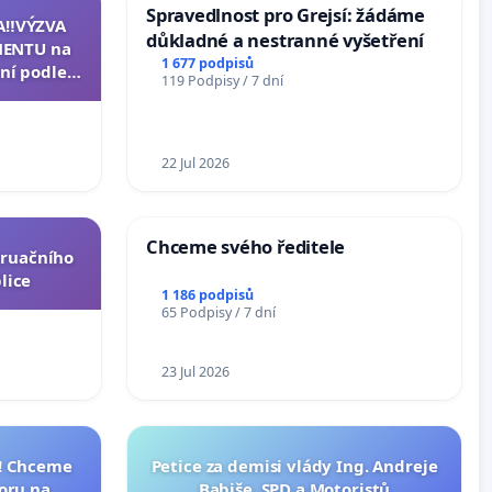
Spravedlnost pro Grejsí: žádáme
A‼️VÝZVA
důkladné a nestranné vyšetření
ENTU na
1 677 podpisů
ní podle §
119 Podpisy / 7 dní
u k návrhu
ní ústavní
epubliky
22 Jul 2026
Chceme svého ředitele
truačního
lice
1 186 podpisů
65 Podpisy / 7 dní
23 Jul 2026
I! Chceme
Petice za demisi vlády Ing. Andreje
toru na
Babiše, SPD a Motoristů