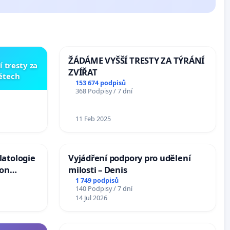
ŽÁDÁME VYŠŠÍ TRESTY ZA TÝRÁNÍ
í tresty za
ZVÍŘAT
dětech
153 674 podpisů
368 Podpisy / 7 dní
11 Feb 2025
latologie
Vyjádření podpory pro udělení
ion
milosti – Denis
Arts,
1 749 podpisů
140 Podpisy / 7 dní
14 Jul 2026