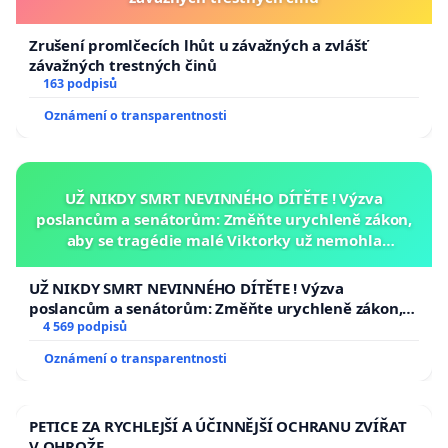
Zrušení promlčecích lhůt u závažných a zvlášť
závažných trestných činů
163 podpisů
Oznámení o transparentnosti
UŽ NIKDY SMRT NEVINNÉHO DÍTĚTE ! Výzva
poslancům a senátorům: Změňte urychleně zákon,
aby se tragédie malé Viktorky už nemohla
opakovat!
UŽ NIKDY SMRT NEVINNÉHO DÍTĚTE ! Výzva
poslancům a senátorům: Změňte urychleně zákon,
aby se tragédie malé Viktorky už nemohla opakovat!
4 569 podpisů
Oznámení o transparentnosti
PETICE ZA RYCHLEJŠÍ A ÚČINNĚJŠÍ OCHRANU ZVÍŘAT
V OHROŽE