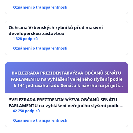
Oznámení o transparentnosti
Ochrana Vrbenských rybníků před masivní
developerskou zástavbou
1 328 podpisů
Oznámení o transparentnosti
‼️VELEZRADA PREZIDENTA‼️VÝZVA OBČANŮ SENÁTU
PARLAMENTU na vyhlášení veřejného slyšení podle
§ 144 jednacího řádu Senátu k návrhu na přijetí
usnesení k podání ústavní žaloby na prezidenta
republiky
‼️VELEZRADA PREZIDENTA‼️VÝZVA OBČANŮ SENÁTU
PARLAMENTU na vyhlášení veřejného slyšení podle §
144 jednacího řádu Senátu k návrhu na přijetí
42 750 podpisů
usnesení k podání ústavní žaloby na prezidenta
Oznámení o transparentnosti
republiky