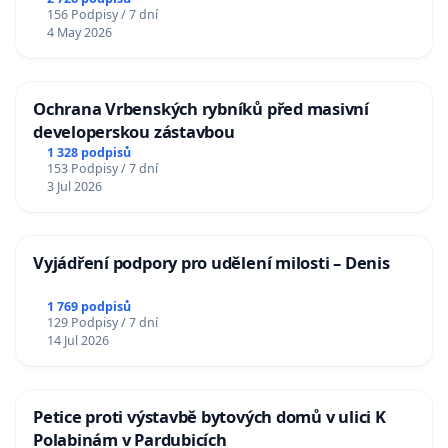
156 Podpisy / 7 dní
4 May 2026
Ochrana Vrbenských rybníků před masivní
developerskou zástavbou
1 328 podpisů
153 Podpisy / 7 dní
3 Jul 2026
Vyjádření podpory pro udělení milosti – Denis
1 769 podpisů
129 Podpisy / 7 dní
14 Jul 2026
Petice proti výstavbě bytových domů v ulici K
Polabinám v Pardubicích