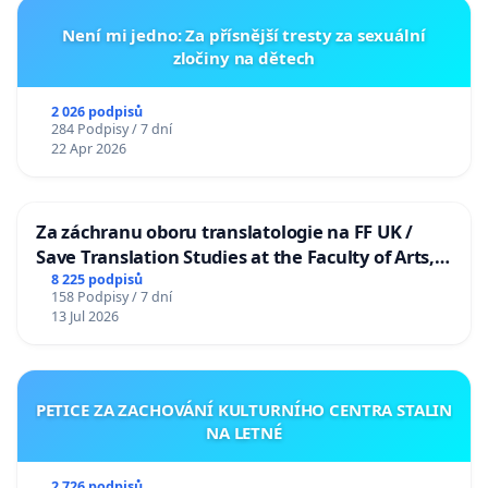
Není mi jedno: Za přísnější tresty za sexuální
zločiny na dětech
2 026 podpisů
284 Podpisy / 7 dní
22 Apr 2026
Za záchranu oboru translatologie na FF UK /
Save Translation Studies at the Faculty of Arts,
Charles University
8 225 podpisů
158 Podpisy / 7 dní
13 Jul 2026
PETICE ZA ZACHOVÁNÍ KULTURNÍHO CENTRA STALIN
NA LETNÉ
2 726 podpisů