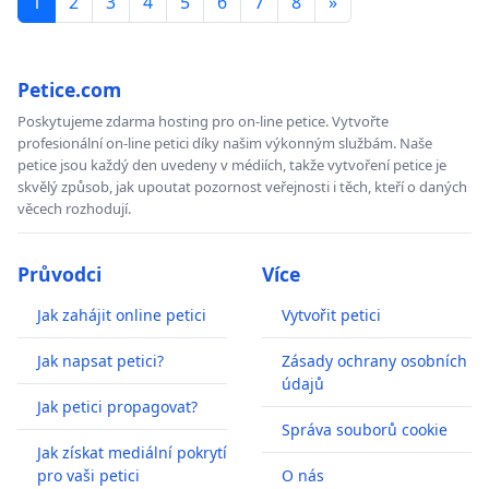
1
2
3
4
5
6
7
8
»
Petice.com
Poskytujeme zdarma hosting pro on-line petice. Vytvořte
profesionální on-line petici díky našim výkonným službám. Naše
petice jsou každý den uvedeny v médiích, takže vytvoření petice je
skvělý způsob, jak upoutat pozornost veřejnosti i těch, kteří o daných
věcech rozhodují.
Průvodci
Více
Jak zahájit online petici
Vytvořit petici
Jak napsat petici?
Zásady ochrany osobních
údajů
Jak petici propagovat?
Správa souborů cookie
Jak získat mediální pokrytí
pro vaši petici
O nás