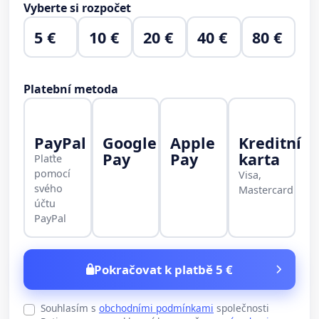
Vyberte si rozpočet
5 €
10 €
20 €
40 €
80 €
Platební metoda
PayPal
Google
Apple
Kreditní
Pay
Pay
karta
Plaťte
pomocí
Visa,
svého
Mastercard
účtu
PayPal
Pokračovat k platbě 5 €
Souhlasím s
obchodními podmínkami
společnosti