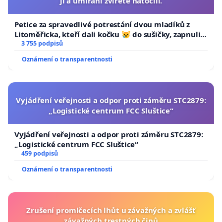
ji a umírání zvířete natočili.
Petice za spravedlivé potrestání dvou mladíků z
Litoměřicka, kteří dali kočku 😿 do sušičky, zapnuli ji
a umírání zvířete natočili.
3 755 podpisů
Oznámení o transparentnosti
Vyjádření veřejnosti a odpor proti záměru STC2879:
„Logistické centrum FCC Sluštice“
Vyjádření veřejnosti a odpor proti záměru STC2879:
„Logistické centrum FCC Sluštice“
459 podpisů
Oznámení o transparentnosti
Zrušení promlčecích lhůt u závažných a zvlášť
závažných trestných činů