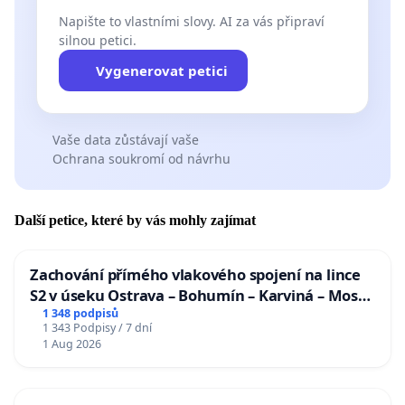
Napište to vlastními slovy. AI za vás připraví
silnou petici.
Vygenerovat petici
Vaše data zůstávají vaše
Ochrana soukromí od návrhu
Další petice, které by vás mohly zajímat
Zachování přímého vlakového spojení na lince
S2 v úseku Ostrava – Bohumín – Karviná – Mosty
u Jablunkova
1 348 podpisů
1 343 Podpisy / 7 dní
1 Aug 2026