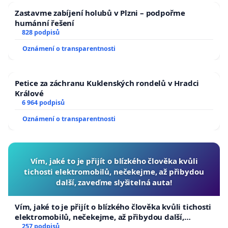
Zastavme zabíjení holubů v Plzni – podpořme
humánní řešení
828 podpisů
Oznámení o transparentnosti
Petice za záchranu Kuklenských rondelů v Hradci
Králové
6 964 podpisů
Oznámení o transparentnosti
Vím, jaké to je přijít o blízkého člověka kvůli
tichosti elektromobilů, nečekejme, až přibydou
další, zaveďme slyšitelná auta!
Vím, jaké to je přijít o blízkého člověka kvůli tichosti
elektromobilů, nečekejme, až přibydou další,
zaveďme slyšitelná auta!
257 podpisů