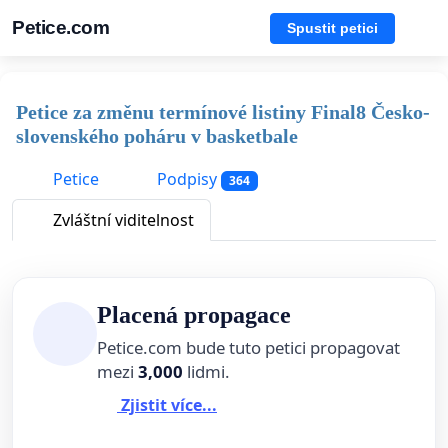
Petice.com
Spustit petici
Petice za změnu termínové listiny Final8 Česko-
slovenského poháru v basketbale
Petice
Podpisy
364
Zvláštní viditelnost
Placená propagace
Petice.com bude tuto petici propagovat
mezi
3,000
lidmi.
Zjistit více...