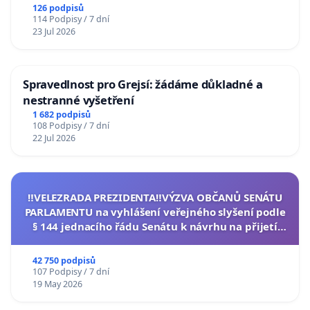
126 podpisů
114 Podpisy / 7 dní
23 Jul 2026
Spravedlnost pro Grejsí: žádáme důkladné a
nestranné vyšetření
1 682 podpisů
108 Podpisy / 7 dní
22 Jul 2026
‼️VELEZRADA PREZIDENTA‼️VÝZVA OBČANŮ SENÁTU
PARLAMENTU na vyhlášení veřejného slyšení podle
§ 144 jednacího řádu Senátu k návrhu na přijetí
usnesení k podání ústavní žaloby na prezidenta
republiky
42 750 podpisů
107 Podpisy / 7 dní
19 May 2026