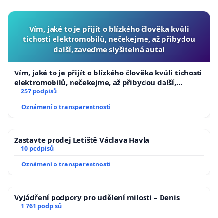
Vím, jaké to je přijít o blízkého člověka kvůli
tichosti elektromobilů, nečekejme, až přibydou
další, zaveďme slyšitelná auta!
Vím, jaké to je přijít o blízkého člověka kvůli tichosti
elektromobilů, nečekejme, až přibydou další,
zaveďme slyšitelná auta!
257 podpisů
Oznámení o transparentnosti
Zastavte prodej Letiště Václava Havla
10 podpisů
Oznámení o transparentnosti
Vyjádření podpory pro udělení milosti – Denis
1 761 podpisů