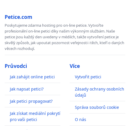
Petice.com
Poskytujeme zdarma hosting pro on-line petice. Vytvořte
profesionální on-line petici díky našim výkonným službám. Naše
petice jsou každý den uvedeny v médiích, takže vytvoření petice je
skvělý způsob, jak upoutat pozornost veřejnosti i těch, kteří o daných
věcech rozhodují.
Průvodci
Více
Jak zahájit online petici
Vytvořit petici
Jak napsat petici?
Zásady ochrany osobních
údajů
Jak petici propagovat?
Správa souborů cookie
Jak získat mediální pokrytí
pro vaši petici
O nás