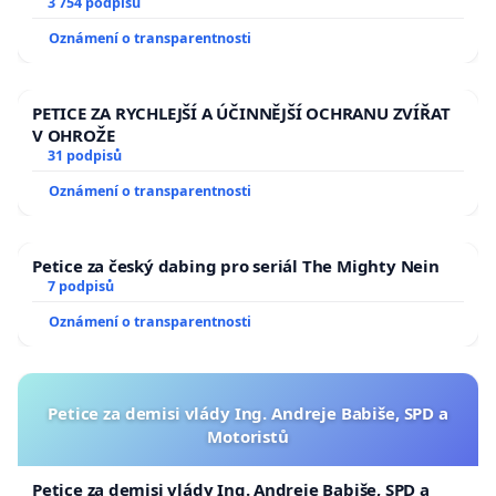
a umírání zvířete natočili.
3 754 podpisů
Oznámení o transparentnosti
PETICE ZA RYCHLEJŠÍ A ÚČINNĚJŠÍ OCHRANU ZVÍŘAT
V OHROŽE
31 podpisů
Oznámení o transparentnosti
Petice za český dabing pro seriál The Mighty Nein
7 podpisů
Oznámení o transparentnosti
Petice za demisi vlády Ing. Andreje Babiše, SPD a
Motoristů
Petice za demisi vlády Ing. Andreje Babiše, SPD a