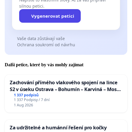
silnou petici.
Vygenerovat petici
Vaše data zůstávají vaše
Ochrana soukromí od návrhu
Další petice, které by vás mohly zajímat
Zachování přímého vlakového spojení na lince
S2 v úseku Ostrava – Bohumín – Karviná – Mosty
u Jablunkova
1 337 podpisů
1 337 Podpisy / 7 dní
1 Aug 2026
Za udržitelné a humánní řešení pro kočky