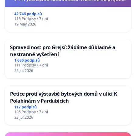
usnesení k podání ústavní žaloby na prezidenta
republiky
42 746 podpisů
116 Podpisy / 7 dní
19 May 2026
Spravedlnost pro Grejsí: žádáme důkladné a
nestranné vyšetření
1 680 podpisů
111 Podpisy / 7 dní
22 Jul 2026
Petice proti výstavbě bytových domů v ulici K
Polabinám v Pardubicích
117 podpisů
106 Podpisy / 7 dní
23 Jul 2026