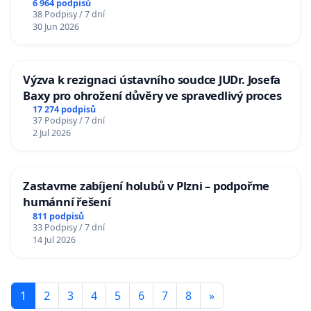
6 964 podpisů
38 Podpisy / 7 dní
30 Jun 2026
Výzva k rezignaci ústavního soudce JUDr. Josefa
Baxy pro ohrožení důvěry ve spravedlivý proces
17 274 podpisů
37 Podpisy / 7 dní
2 Jul 2026
Zastavme zabíjení holubů v Plzni – podpořme
humánní řešení
811 podpisů
33 Podpisy / 7 dní
14 Jul 2026
1
2
3
4
5
6
7
8
»