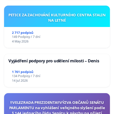
PETICE ZA ZACHOVÁNÍ KULTURNÍHO CENTRA STALIN
NA LETNÉ
2 717 podpisů
149 Podpisy / 7 dní
4 May 2026
Vyjádření podpory pro udělení milosti – Denis
1 761 podpisů
134 Podpisy / 7 dní
14 Jul 2026
‼️VELEZRADA PREZIDENTA‼️VÝZVA OBČANŮ SENÁTU
PARLAMENTU na vyhlášení veřejného slyšení podle
§ 144 jednacího řádu Senátu k návrhu na přijetí