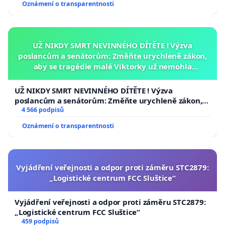
Oznámení o transparentnosti
UŽ NIKDY SMRT NEVINNÉHO DÍTĚTE ! Výzva
poslancům a senátorům: Změňte urychleně zákon,
aby se tragédie malé Viktorky už nemohla
opakovat!
UŽ NIKDY SMRT NEVINNÉHO DÍTĚTE ! Výzva
poslancům a senátorům: Změňte urychleně zákon,
aby se tragédie malé Viktorky už nemohla opakovat!
4 566 podpisů
Oznámení o transparentnosti
Vyjádření veřejnosti a odpor proti záměru STC2879:
„Logistické centrum FCC Sluštice“
Vyjádření veřejnosti a odpor proti záměru STC2879:
„Logistické centrum FCC Sluštice“
459 podpisů