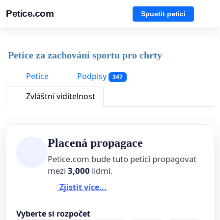
Petice.com
Spustit petici
Petice za zachování sportu pro chrty
Petice
Podpisy
347
Zvláštní viditelnost
Placená propagace
Petice.com bude tuto petici propagovat
mezi
3,000
lidmi.
Zjistit více...
Vyberte si rozpočet