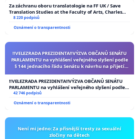
Za záchranu oboru translatologie na FF UK / Save
Translation Studies at the Faculty of Arts, Charles
University
8 220 podpisů
Oznámení o transparentnosti
‼️VELEZRADA PREZIDENTA‼️VÝZVA OBČANŮ SENÁTU
PARLAMENTU na vyhlášení veřejného slyšení podle
§ 144 jednacího řádu Senátu k návrhu na přijetí
usnesení k podání ústavní žaloby na prezidenta
republiky
‼️VELEZRADA PREZIDENTA‼️VÝZVA OBČANŮ SENÁTU
PARLAMENTU na vyhlášení veřejného slyšení podle §
144 jednacího řádu Senátu k návrhu na přijetí
42 746 podpisů
usnesení k podání ústavní žaloby na prezidenta
Oznámení o transparentnosti
republiky
Není mi jedno: Za přísnější tresty za sexuální
zločiny na dětech