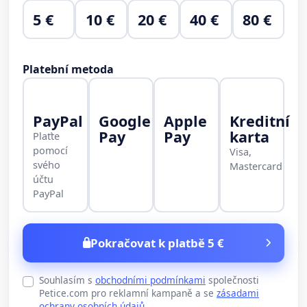
5 €
10 €
20 €
40 €
80 €
Platební metoda
PayPal
Google
Apple
Kreditní
Pay
Pay
karta
Plaťte
pomocí
Visa,
svého
Mastercard
účtu
PayPal
Pokračovat k platbě 5 €
Souhlasím s
obchodními podmínkami
společnosti
Petice.com pro reklamní kampaně a se
zásadami
ochrany osobních údajů
.