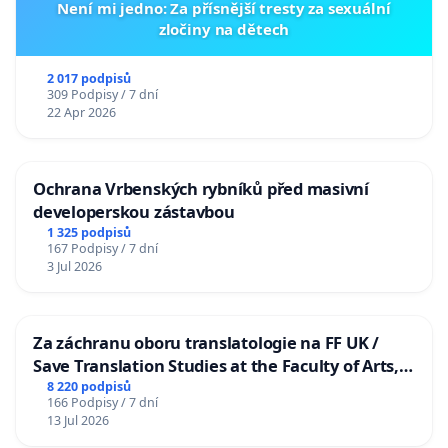
Není mi jedno: Za přísnější tresty za sexuální
zločiny na dětech
2 017 podpisů
309 Podpisy / 7 dní
22 Apr 2026
Ochrana Vrbenských rybníků před masivní
developerskou zástavbou
1 325 podpisů
167 Podpisy / 7 dní
3 Jul 2026
Za záchranu oboru translatologie na FF UK /
Save Translation Studies at the Faculty of Arts,
Charles University
8 220 podpisů
166 Podpisy / 7 dní
13 Jul 2026