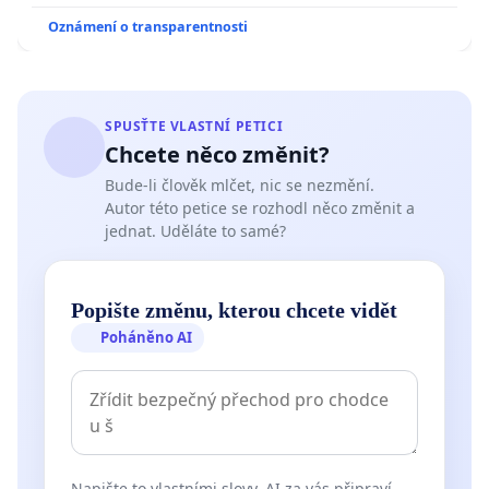
Oznámení o transparentnosti
SPUSŤTE VLASTNÍ PETICI
Chcete něco změnit?
Bude-li člověk mlčet, nic se nezmění.
Autor této petice se rozhodl něco změnit a
jednat. Uděláte to samé?
Popište změnu, kterou chcete vidět
Poháněno AI
Napište to vlastními slovy. AI za vás připraví