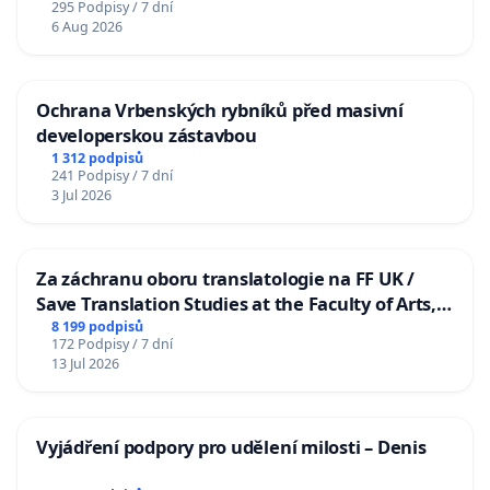
295 Podpisy / 7 dní
6 Aug 2026
Ochrana Vrbenských rybníků před masivní
developerskou zástavbou
1 312 podpisů
241 Podpisy / 7 dní
3 Jul 2026
Za záchranu oboru translatologie na FF UK /
Save Translation Studies at the Faculty of Arts,
Charles University
8 199 podpisů
172 Podpisy / 7 dní
13 Jul 2026
Vyjádření podpory pro udělení milosti – Denis