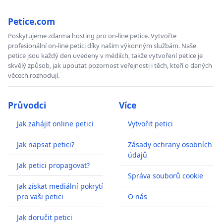
Petice.com
Poskytujeme zdarma hosting pro on-line petice. Vytvořte
profesionální on-line petici díky našim výkonným službám. Naše
petice jsou každý den uvedeny v médiích, takže vytvoření petice je
skvělý způsob, jak upoutat pozornost veřejnosti i těch, kteří o daných
věcech rozhodují.
Průvodci
Více
Jak zahájit online petici
Vytvořit petici
Jak napsat petici?
Zásady ochrany osobních
údajů
Jak petici propagovat?
Správa souborů cookie
Jak získat mediální pokrytí
pro vaši petici
O nás
Jak doručit petici