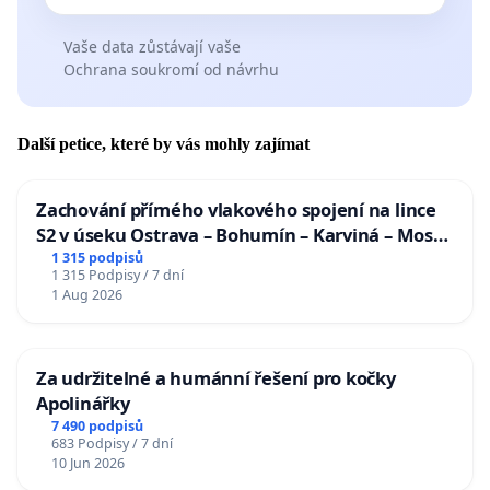
Vaše data zůstávají vaše
Ochrana soukromí od návrhu
Další petice, které by vás mohly zajímat
Zachování přímého vlakového spojení na lince
S2 v úseku Ostrava – Bohumín – Karviná – Mosty
u Jablunkova
1 315 podpisů
1 315 Podpisy / 7 dní
1 Aug 2026
Za udržitelné a humánní řešení pro kočky
Apolinářky
7 490 podpisů
683 Podpisy / 7 dní
10 Jun 2026