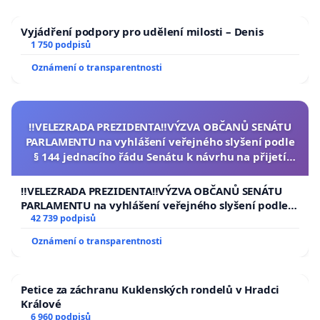
Vyjádření podpory pro udělení milosti – Denis
1 750 podpisů
Oznámení o transparentnosti
‼️VELEZRADA PREZIDENTA‼️VÝZVA OBČANŮ SENÁTU
PARLAMENTU na vyhlášení veřejného slyšení podle
§ 144 jednacího řádu Senátu k návrhu na přijetí
usnesení k podání ústavní žaloby na prezidenta
republiky
‼️VELEZRADA PREZIDENTA‼️VÝZVA OBČANŮ SENÁTU
PARLAMENTU na vyhlášení veřejného slyšení podle §
144 jednacího řádu Senátu k návrhu na přijetí
42 739 podpisů
usnesení k podání ústavní žaloby na prezidenta
Oznámení o transparentnosti
republiky
Petice za záchranu Kuklenských rondelů v Hradci
Králové
6 960 podpisů