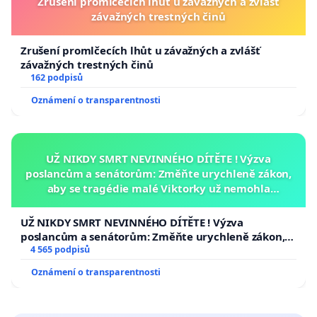
Zrušení promlčecích lhůt u závažných a zvlášť
závažných trestných činů
Zrušení promlčecích lhůt u závažných a zvlášť
závažných trestných činů
162 podpisů
Oznámení o transparentnosti
UŽ NIKDY SMRT NEVINNÉHO DÍTĚTE ! Výzva
poslancům a senátorům: Změňte urychleně zákon,
aby se tragédie malé Viktorky už nemohla
opakovat!
UŽ NIKDY SMRT NEVINNÉHO DÍTĚTE ! Výzva
poslancům a senátorům: Změňte urychleně zákon,
aby se tragédie malé Viktorky už nemohla opakovat!
4 565 podpisů
Oznámení o transparentnosti