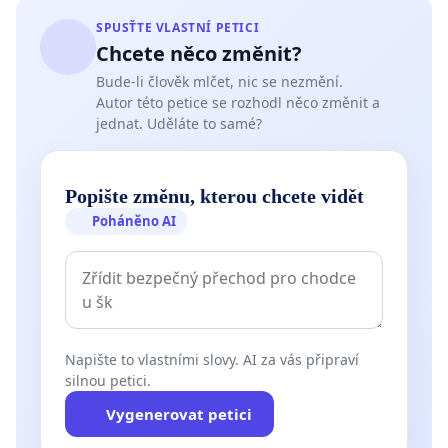
SPUSŤTE VLASTNÍ PETICI
Chcete něco změnit?
Bude-li člověk mlčet, nic se nezmění.
Autor této petice se rozhodl něco změnit a
jednat. Uděláte to samé?
Popište změnu, kterou chcete vidět
Poháněno AI
Napište to vlastními slovy. AI za vás připraví
silnou petici.
Vygenerovat petici