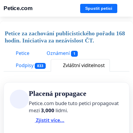
Petice.com
Spustit petici
Petice za zachování publicistického pořadu 168
hodin. Iniciativa za nezávislost ČT.
Petice
Oznámení
1
Podpisy
Zvláštní viditelnost
833
Placená propagace
Petice.com bude tuto petici propagovat
mezi
3,000
lidmi.
Zjistit více...