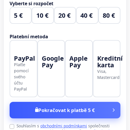
Vyberte si rozpočet
5 €
10 €
20 €
40 €
80 €
Platební metoda
PayPal
Google
Apple
Kreditní
Pay
Pay
karta
Plaťte
pomocí
Visa,
svého
Mastercard
účtu
PayPal
Pokračovat k platbě 5 €
Souhlasím s
obchodními podmínkami
společnosti