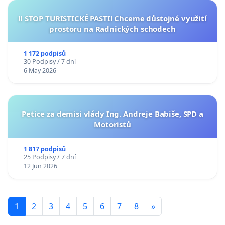
‼️ STOP TURISTICKÉ PASTI! Chceme důstojné využití
prostoru na Radnických schodech
1 172 podpisů
30 Podpisy / 7 dní
6 May 2026
Petice za demisi vlády Ing. Andreje Babiše, SPD a
Motoristů
1 817 podpisů
25 Podpisy / 7 dní
12 Jun 2026
1
2
3
4
5
6
7
8
»