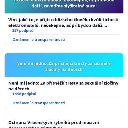
další, zaveďme slyšitelná auta!
Vím, jaké to je přijít o blízkého člověka kvůli tichosti
elektromobilů, nečekejme, až přibydou další,
zaveďme slyšitelná auta!
257 podpisů
Oznámení o transparentnosti
Není mi jedno: Za přísnější tresty za sexuální
zločiny na dětech
Není mi jedno: Za přísnější tresty za sexuální zločiny
na dětech
1 996 podpisů
Oznámení o transparentnosti
Ochrana Vrbenských rybníků před masivní