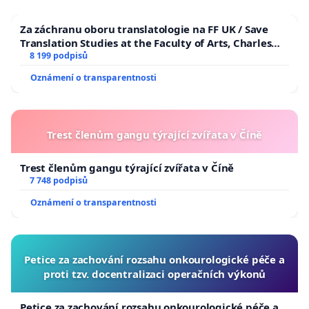
Za záchranu oboru translatologie na FF UK / Save
Translation Studies at the Faculty of Arts, Charles
University
8 199 podpisů
Oznámení o transparentnosti
Trest členům gangu týrající zvířata v Číně
Trest členům gangu týrající zvířata v Číně
7 748 podpisů
Oznámení o transparentnosti
Petice za zachování rozsahu onkourologické péče a
proti tzv. docentralizaci operačních výkonů
Petice za zachování rozsahu onkourologické péče a