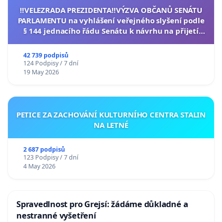
‼️VELEZRADA PREZIDENTA‼️VÝZVA OBČANŮ SENÁTU
PARLAMENTU na vyhlášení veřejného slyšení podle
§ 144 jednacího řádu Senátu k návrhu na přijetí
usnesení k podání ústavní žaloby na prezidenta
republiky
42 739 podpisů
124 Podpisy / 7 dní
19 May 2026
PETICE ZA ZACHOVÁNÍ KULTURNÍHO CENTRA STALIN
NA LETNÉ
2 687 podpisů
123 Podpisy / 7 dní
4 May 2026
Spravedlnost pro Grejsí: žádáme důkladné a
nestranné vyšetření