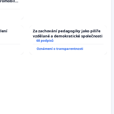
tromobilů,
ší,
lení
Za zachování pedagogiky jako pilíře
vzdělané a demokratické společnosti
68 podpisů
Oznámení o transparentnosti