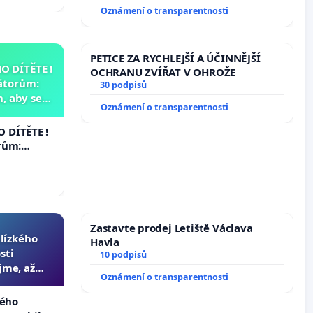
Oznámení o transparentnosti
PETICE ZA RYCHLEJŠÍ A ÚČINNĚJŠÍ
 DÍTĚTE !
OCHRANU ZVÍŘAT V OHROŽE
átorům:
30 podpisů
, aby se
Oznámení o transparentnosti
už nemohla
 DÍTĚTE !
rům:
by se
 nemohla
Zastavte prodej Letiště Václava
blízkého
Havla
sti
10 podpisů
jme, až
Oznámení o transparentnosti
slyšitelná
kého