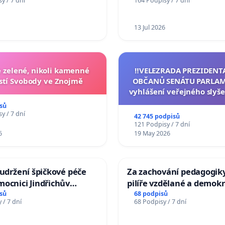
y / 7 dní
164 Podpisy / 7 dní
Charles University
13 Jul 2026
zelené, nikoli kamenné
‼️VELEZRADA PREZIDENT
tí Svobody ve Znojmě
OBČANŮ SENÁTU PARLAM
vyhlášení veřejného slyše
144 jednacího řádu Senát
sů
na přijetí usnesení k podá
y / 7 dní
42 745 podpisů
žaloby na prezidenta r
121 Podpisy / 7 dní
6
19 May 2026
 udržení špičkové péče
Za zachování pedagogiky
ocnici Jindřichův
pilíře vzdělané a demokr
společnosti
sů
68 podpisů
 / 7 dní
68 Podpisy / 7 dní