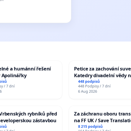
elné a humánní řešení
Petice za zachování suve
 Apolinářky
Katedry divadelní vědy n
pisů
448 podpisů
y / 7 dní
448 Podpisy / 7 dní
6
6 Aug 2026
Vrbenských rybníků před
Za záchranu oboru trans
developerskou zástavbou
na FF UK / Save Translat
Studies at the Faculty of 
pisů
8 215 podpisů