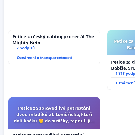
Petice za český dabing pro seriál The
Petice za
Mighty Nein
Bab
7 podpisů
Oznámení o transparentnosti
Petice za 
Babiše, SP
1 818 podp
Oznámení 
Petice za spravedlivé potrestání
dvou mladíků z Litoměřicka, kteří
dali kočku 😿 do sušičky, zapnuli ji a
umírání zvířete natočili.
Petice za spravedlivé potrestání