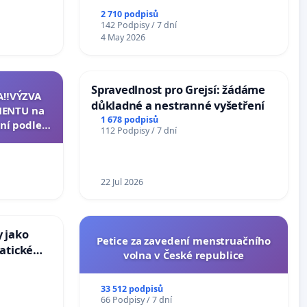
2 710 podpisů
142 Podpisy / 7 dní
4 May 2026
Spravedlnost pro Grejsí: žádáme
A‼️VÝZVA
důkladné a nestranné vyšetření
ENTU na
1 678 podpisů
ní podle §
112 Podpisy / 7 dní
u k návrhu
ní ústavní
epubliky
22 Jul 2026
 jako
Petice za zavedení menstruačního
atické
volna v České republice
33 512 podpisů
66 Podpisy / 7 dní