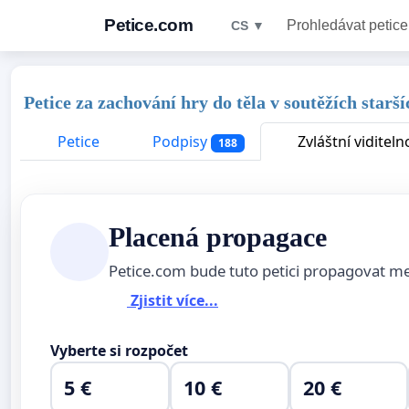
Petice.com
Prohledávat petice
CS ▼
Petice za zachování hry do těla v soutěžích star
Petice
Podpisy
Zvláštní viditeln
188
Placená propagace
Petice.com bude tuto petici propagovat m
Zjistit více...
Vyberte si rozpočet
5 €
10 €
20 €