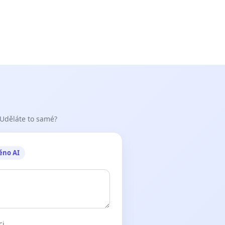
 Uděláte to samé?
ěno AI
ci.