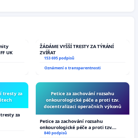
nity
ŽÁDÁME VYŠŠÍ TRESTY ZA TÝRÁNÍ
 FF UK
ZVÍŘAT
153 695 podpisů
Oznámení o transparentnosti
í tresty za
Petice za zachování rozsahu
dětech
onkourologické péče a proti tzv.
docentralizaci operačních výkonů
 tresty za
Petice za zachování rozsahu
onkourologické péče a proti tzv.
docentralizaci operačních výkonů
840 podpisů