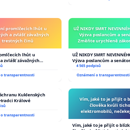
ní promlčecích lhůt u
UŽ NIKDY SMRT NEVINNÉHO
ých a zvlášť závažných
Výzva poslancům a sen
trestných činů
Změňte urychleně zákon
tragédie malé Viktorky 
opakovat!
omlčecích lhůt u
UŽ NIKDY SMRT NEVINNÉHO
a zvlášť závažných
Výzva poslancům a senáto
činů
sů
Změňte urychleně zákon, a
4 565 podpisů
tragédie malé Viktorky už
o transparentnosti
Oznámení o transparentnosti
opakovat!
záchranu Kuklenských
Vím, jaké to je přijít o 
Hradci Králové
člověka kvůli ticho
isů
elektromobilů, nečeke
o transparentnosti
přibydou další, zaveďme 
auta!
Vím, jaké to je přijít o blíz