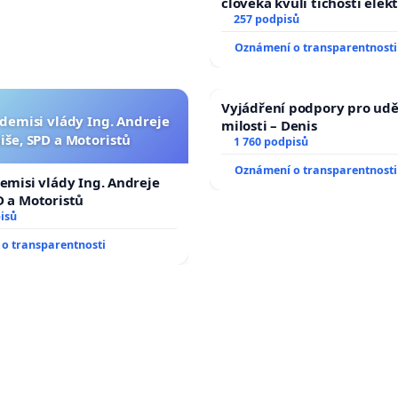
člověka kvůli tichosti elek
nečekejme, až přibydou dal
257 podpisů
zaveďme slyšitelná auta!
Oznámení o transparentnosti
Vyjádření podpory pro udě
 demisi vlády Ing. Andreje
milosti – Denis
iše, SPD a Motoristů
1 760 podpisů
Oznámení o transparentnosti
demisi vlády Ing. Andreje
D a Motoristů
isů
o transparentnosti