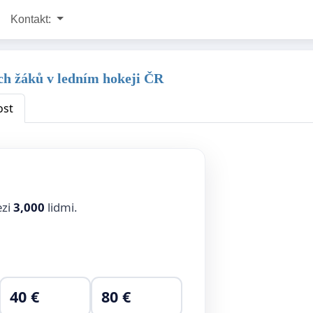
Kontakt:
ších žáků v ledním hokeji ČR
ost
ezi
3,000
lidmi.
40 €
80 €