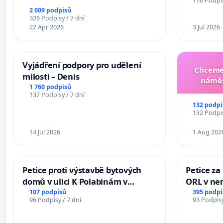
176 Podpis
2 009 podpisů
326 Podpisy / 7 dní
22 Apr 2026
3 Jul 2026
Vyjádření podpory pro udělení
Chceme 
milosti – Denis
náměs
1 760 podpisů
137 Podpisy / 7 dní
132 podpi
132 Podpis
14 Jul 2026
1 Aug 202
Petice proti výstavbě bytových
Petice za
domů v ulici K Polabinám v
ORL v nem
Pardubicích
Hradec
107 podpisů
395 podpi
96 Podpisy / 7 dní
93 Podpisy