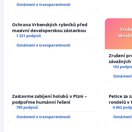
144 jednacího řádu Senátu k návrhu
Oznámení o transparentnosti
na přijetí usnesení k podání ústavní
žaloby na prezidenta republiky
Ochrana Vrbenských rybníků před
Zruše
masivní developerskou zástavbou
závažn
1 321 podpisů
Oznámení o transparentnosti
Zrušení pr
závažných 
trestných 
162 podpi
Oznámení 
Zastavme zabíjení holubů v Plzni –
Petice za 
podpořme humánní řešení
rondelů v 
795 podpisů
6 962 podp
Oznámení o transparentnosti
Oznámení 