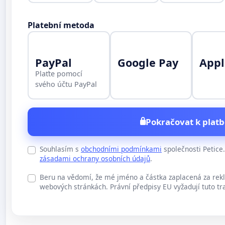
Platební metoda
PayPal
Google Pay
Appl
Plaťte pomocí
svého účtu PayPal
Pokračovat k platb
Souhlasím s
obchodními podmínkami
společnosti Petic
zásadami ochrany osobních údajů
.
Beru na vědomí, že mé jméno a částka zaplacená za rek
webových stránkách. Právní předpisy EU vyžadují tuto tr