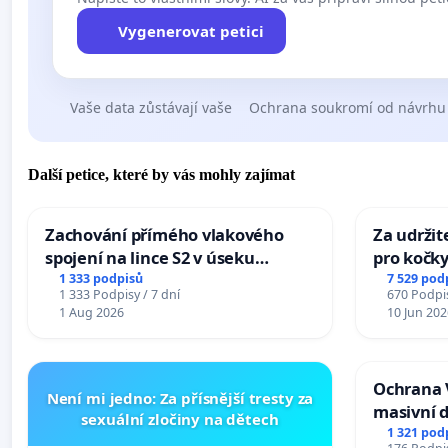
Vygenerovat petici
Vaše data zůstávají vaše
Ochrana soukromí od návrhu
Další petice, které by vás mohly zajímat
Zachování přímého vlakového
Za udržit
spojení na lince S2 v úseku
pro kočky
Ostrava – Bohumín – Karviná –
1 333 podpisů
7 529 pod
1 333 Podpisy / 7 dní
670 Podpis
Mosty u Jablunkova
1 Aug 2026
10 Jun 202
Ochrana 
Není mi jedno: Za přísnější tresty za
masivní 
sexuální zločiny na dětech
1 321 pod