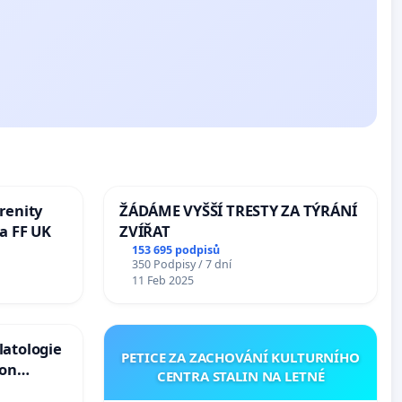
renity
ŽÁDÁME VYŠŠÍ TRESTY ZA TÝRÁNÍ
a FF UK
ZVÍŘAT
153 695 podpisů
350 Podpisy / 7 dní
11 Feb 2025
latologie
PETICE ZA ZACHOVÁNÍ KULTURNÍHO
ion
CENTRA STALIN NA LETNÉ
Arts,