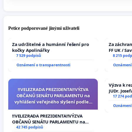
Petice podporované jinými uživateli
Za udržitelné a humánní řešení pro
Za záchran
kočky Apolinářky
FF UK / Sa
7 529 podpisů
the Faculty
8 215 podp
University
Oznámení o transparentnosti
Oznámení 
Výzva k re
‼️VELEZRADA PREZIDENTA‼️VÝZVA
JUDr. Jose
OBČANŮ SENÁTU PARLAMENTU na
ve spraved
17 274 pod
vyhlášení veřejného slyšení podle §
Oznámení 
144 jednacího řádu Senátu k návrhu
na přijetí usnesení k podání ústavní
‼️VELEZRADA PREZIDENTA‼️VÝZVA
žaloby na prezidenta republiky
OBČANŮ SENÁTU PARLAMENTU na
vyhlášení veřejného slyšení podle §
42 745 podpisů