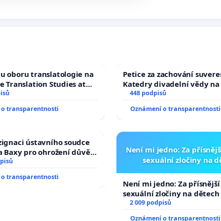
u oboru translatologie na
Petice za zachování suvere
ve Translation Studies at
Katedry divadelní vědy na
 of Arts, Charles
isů
448 podpisů
o transparentnosti
Oznámení o transparentnosti
zignaci ústavního soudce
Není mi jedno: Za přísnějš
fa Baxy pro ohrožení důvěry
sexuální zločiny na 
livý proces
pisů
o transparentnosti
Není mi jedno: Za přísnější
sexuální zločiny na dětech
2 009 podpisů
Oznámení o transparentnosti