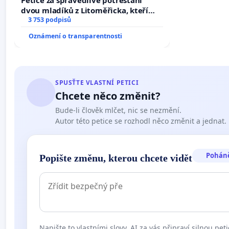
dvou mladíků z Litoměřicka, kteří
dali kočku 😿 do sušičky, zapnuli ji a
3 753 podpisů
umírání zvířete natočili.
Oznámení o transparentnosti
SPUSŤTE VLASTNÍ PETICI
Chcete něco změnit?
Bude-li člověk mlčet, nic se nezmění.
Autor této petice se rozhodl něco změnit a jednat.
Pohán
Popište změnu, kterou chcete vidět
Napište to vlastními slovy. AI za vás připraví silnou peti