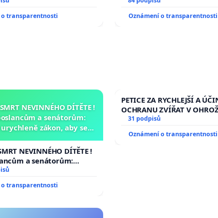
isů
84 podpisů
o transparentnosti
Oznámení o transparentnosti
PETICE ZA RYCHLEJŠÍ A ÚČI
 SMRT NEVINNÉHO DÍTĚTE !
OCHRANU ZVÍŘAT V OHRO
poslancům a senátorům:
31 podpisů
urychleně zákon, aby se
Oznámení o transparentnosti
malé Viktorky už nemohla
opakovat!
SMRT NEVINNÉHO DÍTĚTE !
lancům a senátorům:
ychleně zákon, aby se
isů
malé Viktorky už nemohla
o transparentnosti