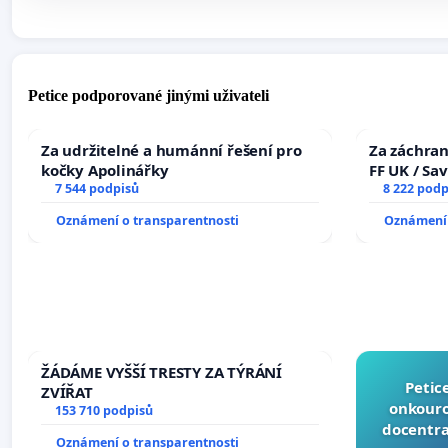
Petice podporované jinými uživateli
Za udržitelné a humánní řešení pro
Za záchran
kočky Apolinářky
FF UK / Sa
7 544 podpisů
the Faculty
8 222 podp
University
Oznámení o transparentnosti
Oznámení 
ŽÁDÁME VYŠŠÍ TRESTY ZA TÝRÁNÍ
Petic
ZVÍŘAT
onkouro
153 710 podpisů
docentra
Oznámení o transparentnosti