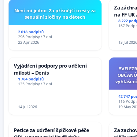
Za záchra
Není mi jedno: Za přísnější tresty za
na FF UK 
sexuální zločiny na dětech
Studies at
8 222 pod
167 Podpis
Charles U
2 018 podpisů
296 Podpisy / 7 dní
22 Apr 2026
13 Jul 202
Vyjádření podpory pro udělení
‼️VELEZ
milosti – Denis
OBČANŮ
1 764 podpisů
vyhlášení
135 Podpisy / 7 dní
144 jedna
na přijet
42 747 po
žaloby 
116 Podpis
14 Jul 2026
19 May 20
Petice za udržení špičkové péče
Za zacho