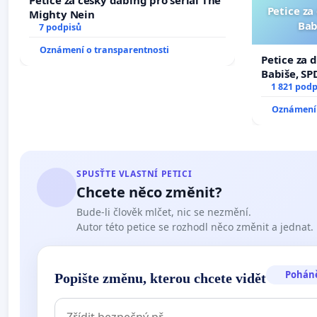
Petice za
Mighty Nein
Bab
7 podpisů
Oznámení o transparentnosti
Petice za 
Babiše, SP
1 821 podp
Oznámení 
SPUSŤTE VLASTNÍ PETICI
Chcete něco změnit?
Bude-li člověk mlčet, nic se nezmění.
Autor této petice se rozhodl něco změnit a jednat.
Pohán
Popište změnu, kterou chcete vidět