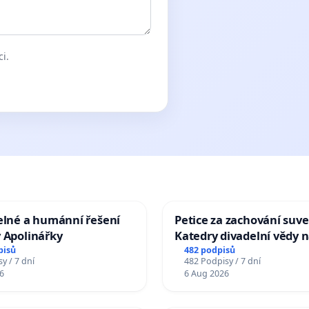
ci.
elné a humánní řešení
Petice za zachování suve
 Apolinářky
Katedry divadelní vědy n
pisů
482 podpisů
y / 7 dní
482 Podpisy / 7 dní
6
6 Aug 2026