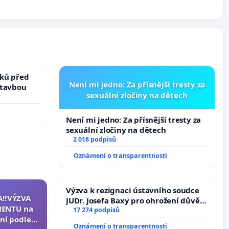
ků před
Není mi jedno: Za přísnější tresty za
stavbou
sexuální zločiny na dětech
Není mi jedno: Za přísnější tresty za
sexuální zločiny na dětech
2 018 podpisů
Oznámení o transparentnosti
Výzva k rezignaci ústavního soudce
A‼️VÝZVA
JUDr. Josefa Baxy pro ohrožení důvěry
ENTU na
ve spravedlivý proces
17 274 podpisů
ní podle §
Oznámení o transparentnosti