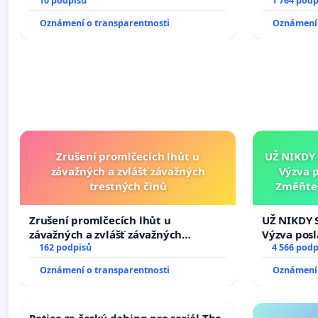
10 podpisů
1 764 podp
Oznámení o transparentnosti
Oznámení 
Zrušení promlčecích lhůt u
UŽ NIKDY
závažných a zvlášť závažných
Výzva 
trestných činů
Změňte 
tragédie 
Zrušení promlčecích lhůt u
UŽ NIKDY 
závažných a zvlášť závažných
Výzva pos
trestných činů
162 podpisů
Změňte ur
4 566 podp
tragédie 
Oznámení o transparentnosti
Oznámení 
opakovat!
Petice za český dabing pro seriál The