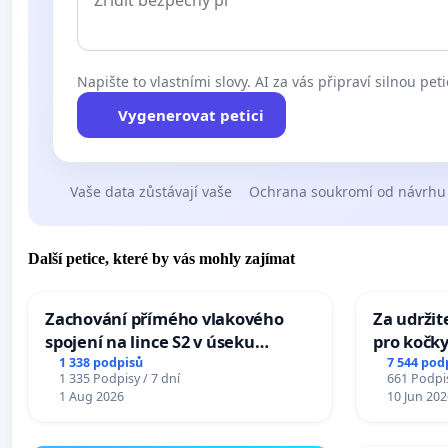
Napište to vlastními slovy. AI za vás připraví silnou peti
Vygenerovat petici
Vaše data zůstávají vaše
Ochrana soukromí od návrhu
Další petice, které by vás mohly zajímat
Zachování přímého vlakového
Za udržit
spojení na lince S2 v úseku
pro kočky
Ostrava – Bohumín – Karviná –
1 338 podpisů
7 544 pod
1 335 Podpisy / 7 dní
661 Podpis
Mosty u Jablunkova
1 Aug 2026
10 Jun 202