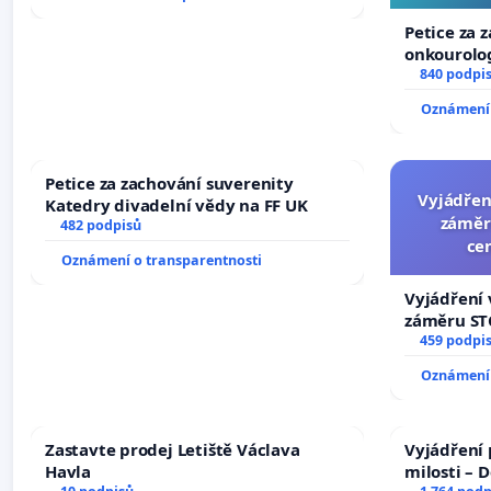
Petice za 
onkourolog
docentrali
840 podpi
Oznámení 
Petice za zachování suverenity
Vyjádřen
Katedry divadelní vědy na FF UK
záměr
482 podpisů
ce
Oznámení o transparentnosti
Vyjádření 
záměru STC
centrum FC
459 podpi
Oznámení 
Zastavte prodej Letiště Václava
Vyjádření 
Havla
milosti – 