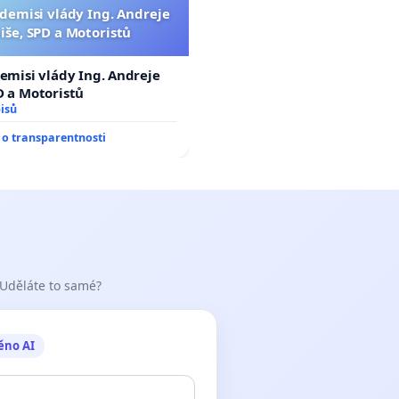
 demisi vlády Ing. Andreje
iše, SPD a Motoristů
demisi vlády Ing. Andreje
D a Motoristů
isů
o transparentnosti
 Uděláte to samé?
ěno AI