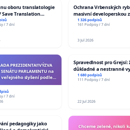
nu oboru translatologie
Ochrana Vrbenských ryb
/ Save Translation
masivní developerskou 
 the Faculty of Arts,
pisů
1 326 podpisů
y / 7 dní
161 Podpisy / 7 dní
niversity
6
3 Jul 2026
Spravedlnost pro Grejsí
RADA PREZIDENTA‼️VÝZVA
důkladné a nestranné vy
 SENÁTU PARLAMENTU na
1 680 podpisů
 veřejného slyšení podle §
111 Podpisy / 7 dní
cího řádu Senátu k návrhu
í usnesení k podání ústavní
dpisů
na prezidenta republiky
y / 7 dní
26
22 Jul 2026
vání pedagogiky jako
Chceme zelené, nikoli