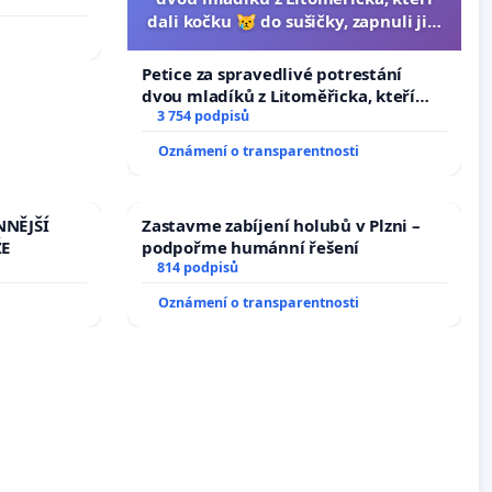
dali kočku 😿 do sušičky, zapnuli ji a
umírání zvířete natočili.
Petice za spravedlivé potrestání
dvou mladíků z Litoměřicka, kteří
dali kočku 😿 do sušičky, zapnuli ji a
3 754 podpisů
umírání zvířete natočili.
Oznámení o transparentnosti
NNĚJŠÍ
Zastavme zabíjení holubů v Plzni –
ŽE
podpořme humánní řešení
814 podpisů
Oznámení o transparentnosti