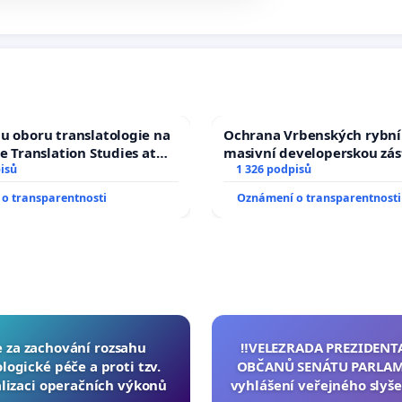
u oboru translatologie na
Ochrana Vrbenských rybní
ve Translation Studies at
masivní developerskou zá
 of Arts, Charles
isů
1 326 podpisů
o transparentnosti
Oznámení o transparentnosti
e za zachování rozsahu
‼️VELEZRADA PREZIDENT
logické péče a proti tzv.
OBČANŮ SENÁTU PARLAM
lizaci operačních výkonů
vyhlášení veřejného slyše