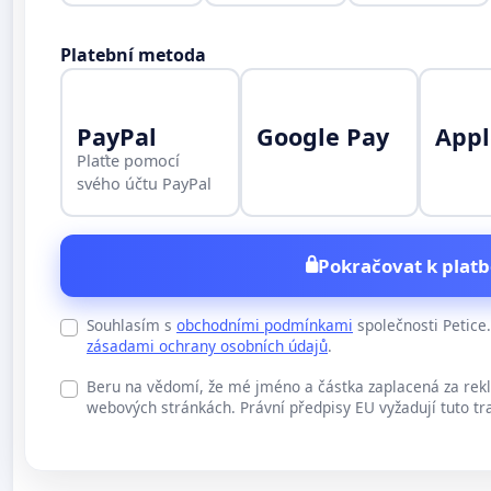
Platební metoda
PayPal
Google Pay
Appl
Plaťte pomocí
svého účtu PayPal
Pokračovat k platb
Souhlasím s
obchodními podmínkami
společnosti Petic
zásadami ochrany osobních údajů
.
Beru na vědomí, že mé jméno a částka zaplacená za rek
webových stránkách. Právní předpisy EU vyžadují tuto tr