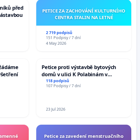
níků před
PETICE ZA ZACHOVÁNÍ KULTURNÍHO
zástavbou
CENTRA STALIN NA LETNÉ
2 719 podpisů
151 Podpisy / 7 dní
4 May 2026
: žádáme
Petice proti výstavbě bytových
šetření
domů v ulici K Polabinám v
Pardubicích
118 podpisů
107 Podpisy / 7 dní
23 Jul 2026
 kamenné
Petice za zavedení menstruačního