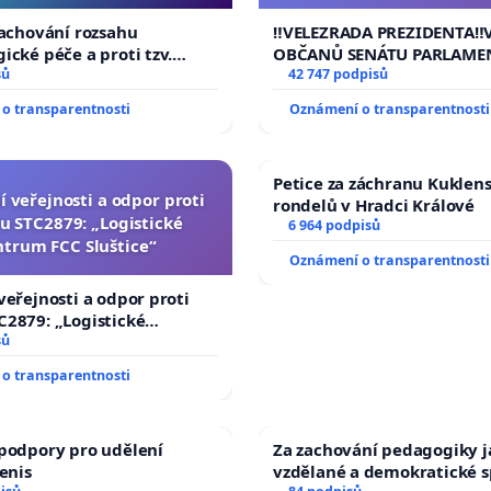
144 jednacího řádu Senát
na přijetí usnesení k podá
zachování rozsahu
‼️VELEZRADA PREZIDENTA‼️
žaloby na prezidenta r
ické péče a proti tzv.
OBČANŮ SENÁTU PARLAME
zaci operačních výkonů
sů
vyhlášení veřejného slyšen
42 747 podpisů
144 jednacího řádu Senátu
o transparentnosti
Oznámení o transparentnosti
na přijetí usnesení k podá
žaloby na prezidenta repu
Petice za záchranu Kuklen
í veřejnosti a odpor proti
rondelů v Hradci Králové
u STC2879: „Logistické
6 964 podpisů
ntrum FCC Sluštice“
Oznámení o transparentnosti
veřejnosti a odpor proti
2879: „Logistické
C Sluštice“
sů
o transparentnosti
podpory pro udělení
Za zachování pedagogiky ja
Denis
vzdělané a demokratické s