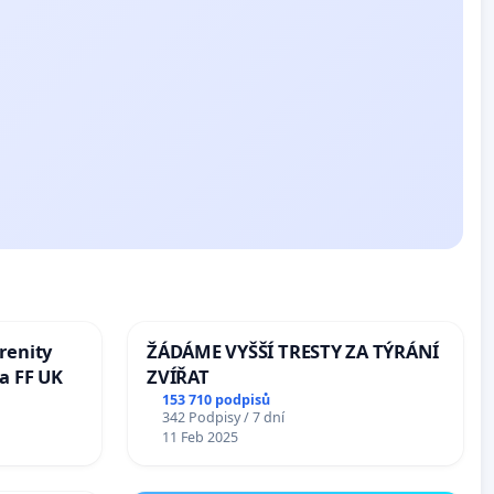
renity
ŽÁDÁME VYŠŠÍ TRESTY ZA TÝRÁNÍ
a FF UK
ZVÍŘAT
153 710 podpisů
342 Podpisy / 7 dní
11 Feb 2025