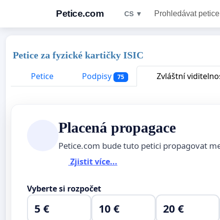
Petice.com
Prohledávat petice
CS ▼
Petice za fyzické kartičky ISIC
Petice
Podpisy
Zvláštní viditelno
75
Placená propagace
Petice.com bude tuto petici propagovat m
Zjistit více...
Vyberte si rozpočet
5 €
10 €
20 €