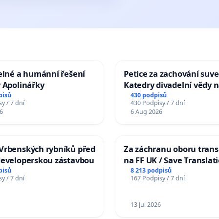
elné a humánní řešení
Petice za zachování suve
 Apolinářky
Katedry divadelní vědy n
pisů
430 podpisů
y / 7 dní
430 Podpisy / 7 dní
6
6 Aug 2026
Vrbenských rybníků před
Za záchranu oboru trans
developerskou zástavbou
na FF UK / Save Translat
Studies at the Faculty of 
pisů
8 213 podpisů
y / 7 dní
167 Podpisy / 7 dní
Charles University
13 Jul 2026