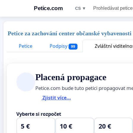
Petice.com
Prohledávat petice
CS ▼
Petice za zachování center občanské vybavenosti 
Petice
Podpisy
Zvláštní viditelno
99
Placená propagace
Petice.com bude tuto petici propagovat m
Zjistit více...
Vyberte si rozpočet
5 €
10 €
20 €