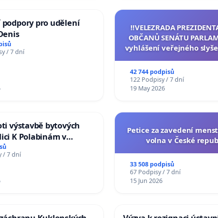
 podpory pro udělení
‼️VELEZRADA PREZIDENT
 Denis
OBČANŮ SENÁTU PARLAM
pisů
vyhlášení veřejného slyše
y / 7 dní
144 jednacího řádu Senát
na přijetí usnesení k podá
42 744 podpisů
žaloby na prezidenta r
122 Podpisy / 7 dní
6
19 May 2026
oti výstavbě bytových
Petice za zavedení mens
ici K Polabinám v
volna v České repub
ích
sů
 / 7 dní
33 508 podpisů
67 Podpisy / 7 dní
6
15 Jun 2026
a záchranu Kuklenských
Výzva k rezignaci ústavn