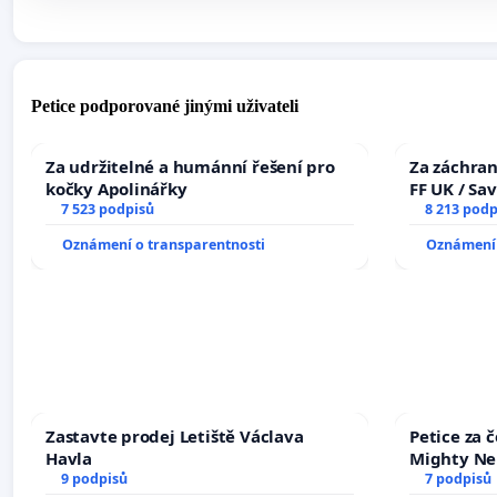
Petice podporované jinými uživateli
Za udržitelné a humánní řešení pro
Za záchran
kočky Apolinářky
FF UK / Sa
7 523 podpisů
the Faculty
8 213 podp
University
Oznámení o transparentnosti
Oznámení 
Zastavte prodej Letiště Václava
Petice za 
Havla
Mighty Ne
9 podpisů
7 podpisů