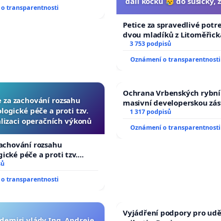
dali kočku 😿 do sušičky, z
o transparentnosti
umírání zvířete nato
Petice za spravedlivé potr
dvou mladíků z Litoměřicka
dali kočku 😿 do sušičky, za
3 753 podpisů
umírání zvířete natočili.
Oznámení o transparentnosti
Ochrana Vrbenských rybní
e za zachování rozsahu
masivní developerskou zá
logické péče a proti tzv.
1 317 podpisů
lizaci operačních výkonů
Oznámení o transparentnosti
zachování rozsahu
ické péče a proti tzv.
zaci operačních výkonů
sů
o transparentnosti
Vyjádření podpory pro udě
 demisi vlády Ing. Andreje