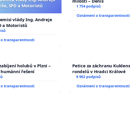
milosti – Denis
iše, SPD a Motoristů
1 754 podpisů
Oznámení o transparentnosti
demisi vlády Ing. Andreje
D a Motoristů
isů
o transparentnosti
abíjení holubů v Plzni –
Petice za záchranu Kuklen
humánní řešení
rondelů v Hradci Králové
sů
6 962 podpisů
o transparentnosti
Oznámení o transparentnosti