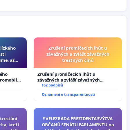
blízkého
Zrušení promlčecích lhůt u
sti
závažných a zvlášť závažných
jme, až
trestných činů
slyšitelná
kého
Zrušení promlčecích lhůt u
tromobilů,
závažných a zvlášť závažných
ší,
trestných činů
162 podpisů
Oznámení o transparentnosti
trestání
‼️VELEZRADA PREZIDENTA‼️VÝZVA
ka, kteří
OBČANŮ SENÁTU PARLAMENTU na