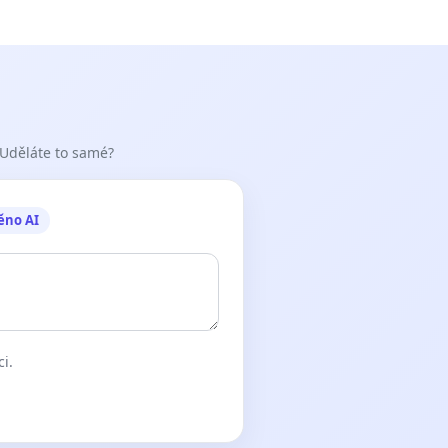
 Uděláte to samé?
ěno AI
ci.