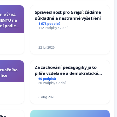
Spravedlnost pro Grejsí: žádáme
A‼️VÝZVA
důkladné a nestranné vyšetření
ENTU na
1 678 podpisů
ní podle §
112 Podpisy / 7 dní
u k návrhu
ní ústavní
epubliky
22 Jul 2026
Za zachování pedagogiky jako
truačního
pilíře vzdělané a demokratické
lice
společnosti
60 podpisů
60 Podpisy / 7 dní
6 Aug 2026
ího