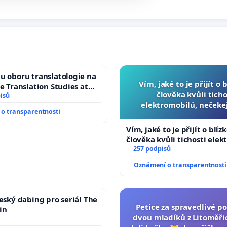
u oboru translatologie na
Vím, jaké to je přijít o 
ve Translation Studies at
člověka kvůli ticho
 of Arts, Charles
isů
elektromobilů, nečeke
o transparentnosti
přibydou další, zaveďme 
auta!
Vím, jaké to je přijít o blíz
člověka kvůli tichosti elek
nečekejme, až přibydou dal
257 podpisů
zaveďme slyšitelná auta!
Oznámení o transparentnosti
český dabing pro seriál The
Petice za spravedlivé po
in
dvou mladíků z Litoměřic