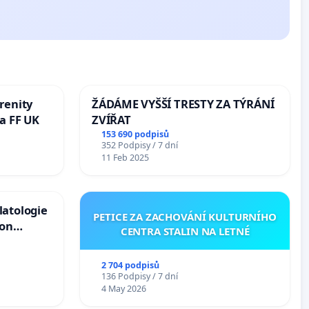
renity
ŽÁDÁME VYŠŠÍ TRESTY ZA TÝRÁNÍ
a FF UK
ZVÍŘAT
153 690 podpisů
352 Podpisy / 7 dní
11 Feb 2025
latologie
PETICE ZA ZACHOVÁNÍ KULTURNÍHO
ion
CENTRA STALIN NA LETNÉ
Arts,
2 704 podpisů
136 Podpisy / 7 dní
4 May 2026