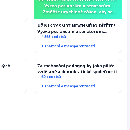
Výzva poslancům a senátorům:
Změňte urychleně zákon, aby se
tragédie malé Viktorky už nemohla
opakovat!
UŽ NIKDY SMRT NEVINNÉHO DÍTĚTE !
Výzva poslancům a senátorům:
Změňte urychleně zákon, aby se
4 565 podpisů
tragédie malé Viktorky už nemohla
Oznámení o transparentnosti
opakovat!
ských
Za zachování pedagogiky jako pilíře
vzdělané a demokratické společnosti
60 podpisů
Oznámení o transparentnosti