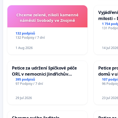
Vyjádření
Chceme zelené, nikoli kamenné
milosti –
náměstí Svobody ve Znojmě
1 754 pod
131 Podpis
132 podpisů
132 Podpisy / 7 dní
1 Aug 2026
14 Jul 202
Petice za udržení špičkové péče
Petice pr
ORL v nemocnici Jindřichův
domů v ul
Hradec
Pardubic
395 podpisů
107 podpi
97 Podpisy / 7 dní
96 Podpisy
29 Jul 2026
23 Jul 202
Chceme svého ředitele
Petice z