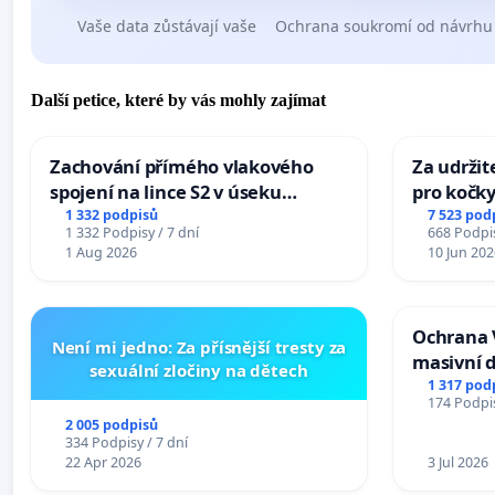
Vaše data zůstávají vaše
Ochrana soukromí od návrhu
Další petice, které by vás mohly zajímat
Zachování přímého vlakového
Za udržit
spojení na lince S2 v úseku
pro kočky
Ostrava – Bohumín – Karviná –
1 332 podpisů
7 523 pod
1 332 Podpisy / 7 dní
668 Podpis
Mosty u Jablunkova
1 Aug 2026
10 Jun 202
Ochrana 
Není mi jedno: Za přísnější tresty za
masivní 
sexuální zločiny na dětech
1 317 pod
174 Podpis
2 005 podpisů
334 Podpisy / 7 dní
22 Apr 2026
3 Jul 2026