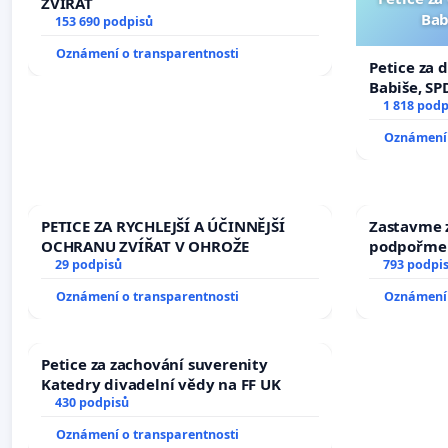
ZVÍŘAT
Bab
153 690 podpisů
Oznámení o transparentnosti
Petice za 
Babiše, SP
1 818 podp
Oznámení 
PETICE ZA RYCHLEJŠÍ A ÚČINNĚJŠÍ
Zastavme z
OCHRANU ZVÍŘAT V OHROŽE
podpořme 
29 podpisů
793 podpi
Oznámení o transparentnosti
Oznámení 
Petice za zachování suverenity
Katedry divadelní vědy na FF UK
430 podpisů
Oznámení o transparentnosti