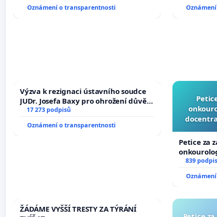
Oznámení o transparentnosti
Oznámení 
Výzva k rezignaci ústavního soudce
Petic
JUDr. Josefa Baxy pro ohrožení důvěry
onkouro
ve spravedlivý proces
17 273 podpisů
docentra
Oznámení o transparentnosti
Petice za 
onkourolog
docentrali
839 podpi
Oznámení 
ŽÁDÁME VYŠŠÍ TRESTY ZA TÝRÁNÍ
Petice za