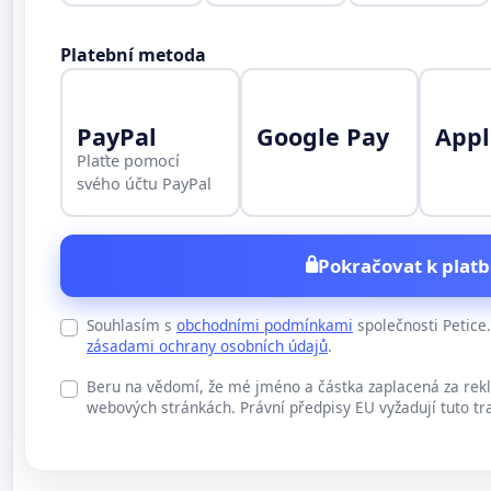
Platební metoda
PayPal
Google Pay
Appl
Plaťte pomocí
svého účtu PayPal
Pokračovat k platb
Souhlasím s
obchodními podmínkami
společnosti Petic
zásadami ochrany osobních údajů
.
Beru na vědomí, že mé jméno a částka zaplacená za rek
webových stránkách. Právní předpisy EU vyžadují tuto tr