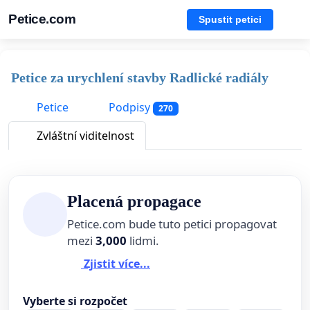
Petice.com
Spustit petici
Petice za urychlení stavby Radlické radiály
Petice
Podpisy
270
Zvláštní viditelnost
Placená propagace
Petice.com bude tuto petici propagovat
mezi
3,000
lidmi.
Zjistit více...
Vyberte si rozpočet