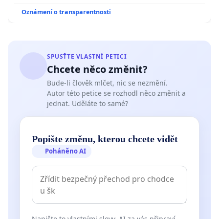
Oznámení o transparentnosti
SPUSŤTE VLASTNÍ PETICI
Chcete něco změnit?
Bude-li člověk mlčet, nic se nezmění.
Autor této petice se rozhodl něco změnit a
jednat. Uděláte to samé?
Popište změnu, kterou chcete vidět
Poháněno AI
Napište to vlastními slovy. AI za vás připraví