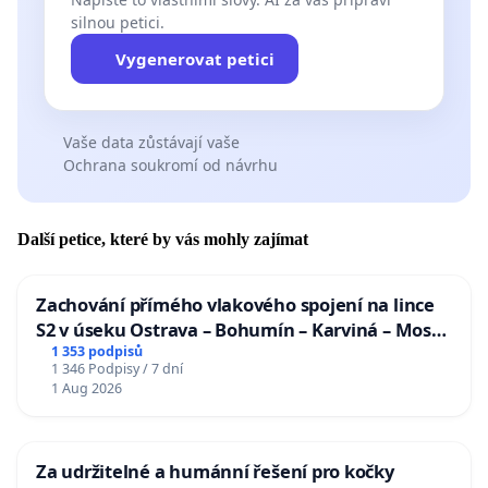
silnou petici.
Vygenerovat petici
Vaše data zůstávají vaše
Ochrana soukromí od návrhu
Další petice, které by vás mohly zajímat
Zachování přímého vlakového spojení na lince
S2 v úseku Ostrava – Bohumín – Karviná – Mosty
u Jablunkova
1 353 podpisů
1 346 Podpisy / 7 dní
1 Aug 2026
Za udržitelné a humánní řešení pro kočky