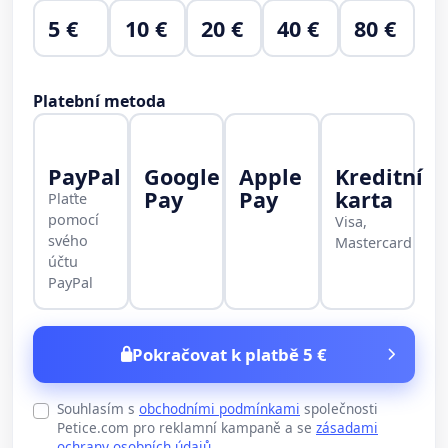
5 €
10 €
20 €
40 €
80 €
Platební metoda
PayPal
Google
Apple
Kreditní
Pay
Pay
karta
Plaťte
pomocí
Visa,
svého
Mastercard
účtu
PayPal
Pokračovat k platbě 5 €
Souhlasím s
obchodními podmínkami
společnosti
Petice.com pro reklamní kampaně a se
zásadami
ochrany osobních údajů
.