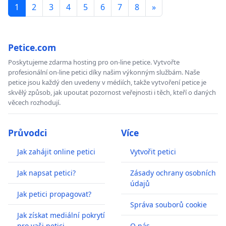
1
2
3
4
5
6
7
8
»
Petice.com
Poskytujeme zdarma hosting pro on-line petice. Vytvořte
profesionální on-line petici díky našim výkonným službám. Naše
petice jsou každý den uvedeny v médiích, takže vytvoření petice je
skvělý způsob, jak upoutat pozornost veřejnosti i těch, kteří o daných
věcech rozhodují.
Průvodci
Více
Jak zahájit online petici
Vytvořit petici
Jak napsat petici?
Zásady ochrany osobních
údajů
Jak petici propagovat?
Správa souborů cookie
Jak získat mediální pokrytí
pro vaši petici
O nás