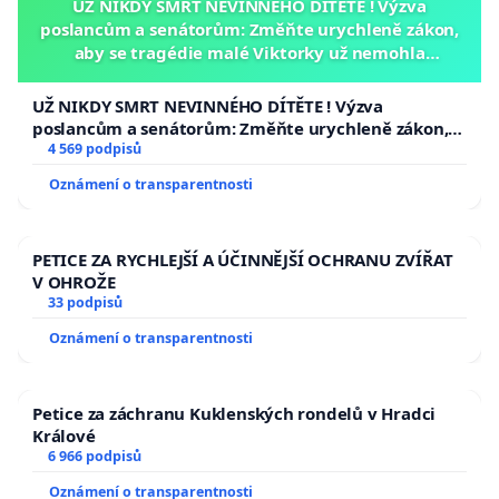
UŽ NIKDY SMRT NEVINNÉHO DÍTĚTE ! Výzva
poslancům a senátorům: Změňte urychleně zákon,
aby se tragédie malé Viktorky už nemohla
opakovat!
UŽ NIKDY SMRT NEVINNÉHO DÍTĚTE ! Výzva
poslancům a senátorům: Změňte urychleně zákon,
aby se tragédie malé Viktorky už nemohla opakovat!
4 569 podpisů
Oznámení o transparentnosti
PETICE ZA RYCHLEJŠÍ A ÚČINNĚJŠÍ OCHRANU ZVÍŘAT
V OHROŽE
33 podpisů
Oznámení o transparentnosti
Petice za záchranu Kuklenských rondelů v Hradci
Králové
6 966 podpisů
Oznámení o transparentnosti