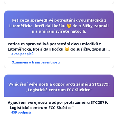
Petice za spravedlivé potrestání dvou mladíků z
Litoměřicka, kteří dali kočku 😿 do sušičky, zapnuli
ji a umírání zvířete natočili.
Petice za spravedlivé potrestání dvou mladíků z
Litoměřicka, kteří dali kočku 😿 do sušičky, zapnuli ji
a umírání zvířete natočili.
3 755 podpisů
Oznámení o transparentnosti
Vyjádření veřejnosti a odpor proti záměru STC2879:
„Logistické centrum FCC Sluštice“
Vyjádření veřejnosti a odpor proti záměru STC2879:
„Logistické centrum FCC Sluštice“
459 podpisů