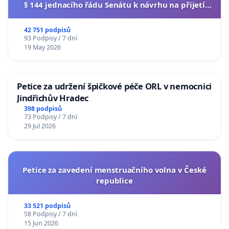
§ 144 jednacího řádu Senátu k návrhu na přijetí
usnesení k podání ústavní žaloby na prezidenta
republiky
42 751 podpisů
93 Podpisy / 7 dní
19 May 2026
Petice za udržení špičkové péče ORL v nemocnici
Jindřichův Hradec
398 podpisů
73 Podpisy / 7 dní
29 Jul 2026
Petice za zavedení menstruačního volna v České
republice
33 521 podpisů
58 Podpisy / 7 dní
15 Jun 2026