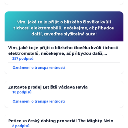
Vím, jaké to je přijít o blízkého člověka kvůli
tichosti elektromobilů, nečekejme, až přibydou
další, zaveďme slyšitelná auta!
Vím, jaké to je přijít o blízkého člověka kvůli tichosti
elektromobilů, nečekejme, až přibydou další,
zaveďme slyšitelná auta!
257 podpisů
Oznámení o transparentnosti
Zastavte prodej Letiště Václava Havla
10 podpisů
Oznámení o transparentnosti
Petice za český dabing pro seriál The Mighty Nein
8 podpisů