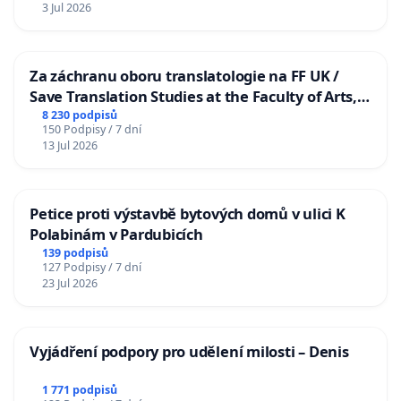
3 Jul 2026
Za záchranu oboru translatologie na FF UK /
Save Translation Studies at the Faculty of Arts,
Charles University
8 230 podpisů
150 Podpisy / 7 dní
13 Jul 2026
Petice proti výstavbě bytových domů v ulici K
Polabinám v Pardubicích
139 podpisů
127 Podpisy / 7 dní
23 Jul 2026
Vyjádření podpory pro udělení milosti – Denis
1 771 podpisů