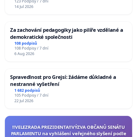
123 Podpisy / 7 dní
14 Jul 2026
Za zachování pedagogiky jako pilíře vzdělané a
demokratické společnosti
108 podpisů
108 Podpisy / 7 dní
6 Aug 2026
Spravedlnost pro Grejsí: žádáme důkladné a
nestranné vyšetření
1 682 podpisů
105 Podpisy / 7 dní
22 Jul 2026
‼️VELEZRADA PREZIDENTA‼️VÝZVA OBČANŮ SENÁTU
PARLAMENTU na vyhlášení veřejného slyšení podle