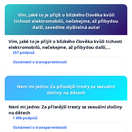
Vím, jaké to je přijít o blízkého člověka kvůli
tichosti elektromobilů, nečekejme, až přibydou
další, zaveďme slyšitelná auta!
Vím, jaké to je přijít o blízkého člověka kvůli tichosti
elektromobilů, nečekejme, až přibydou další,
zaveďme slyšitelná auta!
257 podpisů
Oznámení o transparentnosti
Není mi jedno: Za přísnější tresty za sexuální
zločiny na dětech
Není mi jedno: Za přísnější tresty za sexuální zločiny
na dětech
1 996 podpisů
Oznámení o transparentnosti