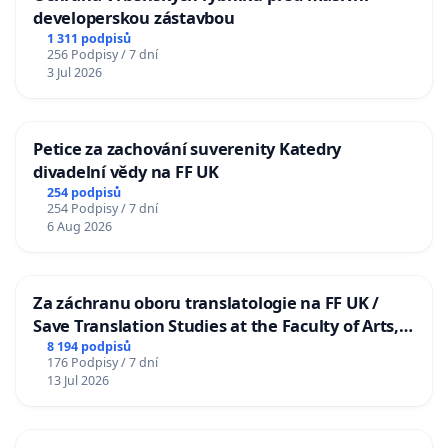
developerskou zástavbou
1 311 podpisů
256 Podpisy / 7 dní
3 Jul 2026
Petice za zachování suverenity Katedry
divadelní vědy na FF UK
254 podpisů
254 Podpisy / 7 dní
6 Aug 2026
Za záchranu oboru translatologie na FF UK /
Save Translation Studies at the Faculty of Arts,
Charles University
8 194 podpisů
176 Podpisy / 7 dní
13 Jul 2026