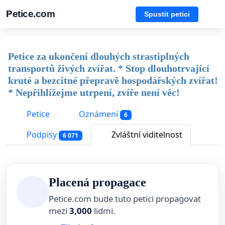
Petice.com
Spustit petici
Petice za ukončení dlouhých strastiplných
transportů živých zvířat. * Stop dlouhotrvající
kruté a bezcitné přepravě hospodářských zvířat!
* Nepřihlížejme utrpení, zvíře není věc!
Petice
Oznámení
6
Podpisy
Zvláštní viditelnost
6 071
Placená propagace
Petice.com bude tuto petici propagovat
mezi
3,000
lidmi.