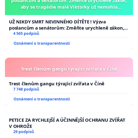
poslancům a senátorům: Změňte urychleně zákon,
aby se tragédie malé Viktorky už nemohla
opakovat!
UŽ NIKDY SMRT NEVINNÉHO DÍTĚTE ! Výzva
poslancům a senátorům: Změňte urychleně zákon,
aby se tragédie malé Viktorky už nemohla opakovat!
4 565 podpisů
Oznámení o transparentnosti
Trest členům gangu týrající zvířata v Číně
Trest členům gangu týrající zvířata v Číně
7 748 podpisů
Oznámení o transparentnosti
PETICE ZA RYCHLEJŠÍ A ÚČINNĚJŠÍ OCHRANU ZVÍŘAT
V OHROŽE
29 podpisů