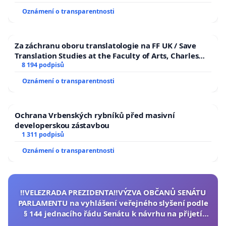
Oznámení o transparentnosti
Za záchranu oboru translatologie na FF UK / Save
Translation Studies at the Faculty of Arts, Charles
University
8 194 podpisů
Oznámení o transparentnosti
Ochrana Vrbenských rybníků před masivní
developerskou zástavbou
1 311 podpisů
Oznámení o transparentnosti
‼️VELEZRADA PREZIDENTA‼️VÝZVA OBČANŮ SENÁTU
PARLAMENTU na vyhlášení veřejného slyšení podle
§ 144 jednacího řádu Senátu k návrhu na přijetí
usnesení k podání ústavní žaloby na prezidenta