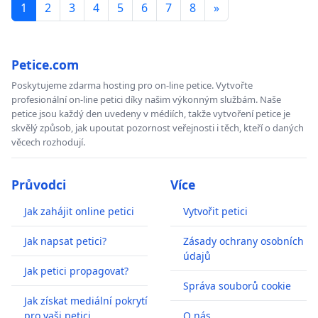
1
2
3
4
5
6
7
8
»
Petice.com
Poskytujeme zdarma hosting pro on-line petice. Vytvořte
profesionální on-line petici díky našim výkonným službám. Naše
petice jsou každý den uvedeny v médiích, takže vytvoření petice je
skvělý způsob, jak upoutat pozornost veřejnosti i těch, kteří o daných
věcech rozhodují.
Průvodci
Více
Jak zahájit online petici
Vytvořit petici
Jak napsat petici?
Zásady ochrany osobních
údajů
Jak petici propagovat?
Správa souborů cookie
Jak získat mediální pokrytí
pro vaši petici
O nás