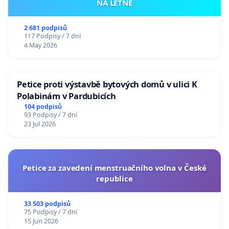
NA LETNÉ
2 681 podpisů
117 Podpisy / 7 dní
4 May 2026
Petice proti výstavbě bytových domů v ulici K
Polabinám v Pardubicích
104 podpisů
93 Podpisy / 7 dní
23 Jul 2026
Petice za zavedení menstruačního volna v České
republice
33 503 podpisů
75 Podpisy / 7 dní
15 Jun 2026