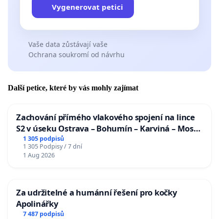
Vygenerovat petici
Vaše data zůstávají vaše
Ochrana soukromí od návrhu
Další petice, které by vás mohly zajímat
Zachování přímého vlakového spojení na lince
S2 v úseku Ostrava – Bohumín – Karviná – Mosty
u Jablunkova
1 305 podpisů
1 305 Podpisy / 7 dní
1 Aug 2026
Za udržitelné a humánní řešení pro kočky
Apolinářky
7 487 podpisů