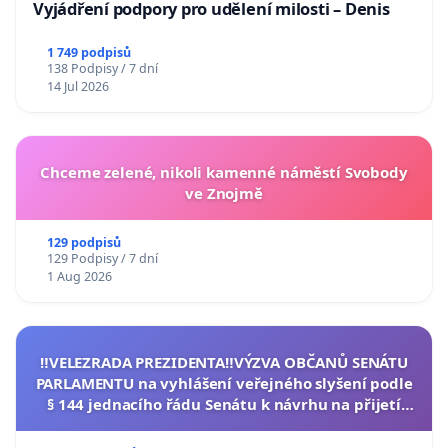
Vyjádření podpory pro udělení milosti – Denis
1 749 podpisů
138 Podpisy / 7 dní
14 Jul 2026
Chceme zelené, nikoli kamenné náměstí Svobody
ve Znojmě
129 podpisů
129 Podpisy / 7 dní
1 Aug 2026
‼️VELEZRADA PREZIDENTA‼️VÝZVA OBČANŮ SENÁTU
PARLAMENTU na vyhlášení veřejného slyšení podle
§ 144 jednacího řádu Senátu k návrhu na přijetí
usnesení k podání ústavní žaloby na prezidenta
republiky