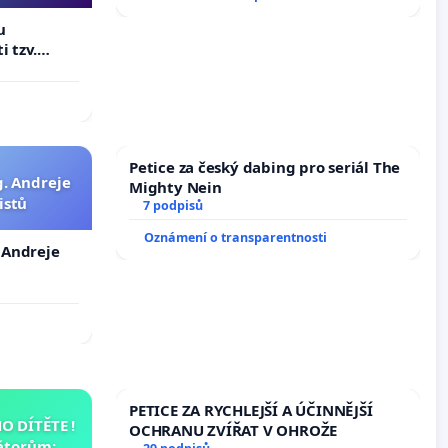
u
i tzv.
 výkonů
Petice za český dabing pro seriál The
g. Andreje
Mighty Nein
istů
7 podpisů
Oznámení o transparentnosti
. Andreje
PETICE ZA RYCHLEJŠÍ A ÚČINNĚJŠÍ
 DÍTĚTE !
OCHRANU ZVÍŘAT V OHROŽE
átorům: