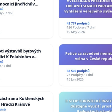
‼️VELEZRADA PREZIDENT
ocnici Jindřichův
OBČANŮ SENÁTU PARLAM
sů
vyhlášení veřejného slyše
y / 7 dní
144 jednacího řádu Senát
na přijetí usnesení k podá
42 737 podpisů
žaloby na prezidenta r
126 Podpisy / 7 dní
6
19 May 2026
oti výstavbě bytových
Petice za zavedení mens
ici K Polabinám v
volna v České repub
ích
sů
 / 7 dní
33 502 podpisů
75 Podpisy / 7 dní
6
15 Jun 2026
a záchranu Kuklenských
‼️ STOP TURISTICKÉ PAST
 Hradci Králové
důstojné využití pros
pisů
Radnických schod