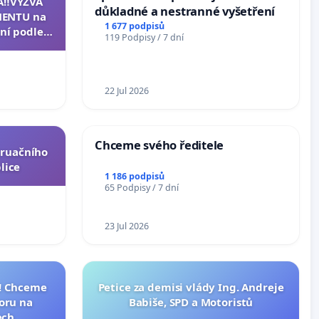
A‼️VÝZVA
důkladné a nestranné vyšetření
ENTU na
1 677 podpisů
ní podle §
119 Podpisy / 7 dní
u k návrhu
ní ústavní
epubliky
22 Jul 2026
Chceme svého ředitele
truačního
lice
1 186 podpisů
65 Podpisy / 7 dní
23 Jul 2026
I! Chceme
Petice za demisi vlády Ing. Andreje
toru na
Babiše, SPD a Motoristů
ech