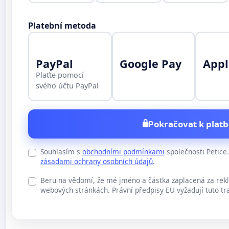
Platební metoda
PayPal
Google Pay
Appl
Plaťte pomocí
svého účtu PayPal
Pokračovat k platb
Souhlasím s
obchodními podmínkami
společnosti Petic
zásadami ochrany osobních údajů
.
Beru na vědomí, že mé jméno a částka zaplacená za rek
webových stránkách. Právní předpisy EU vyžadují tuto tr