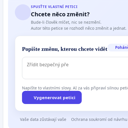
SPUSŤTE VLASTNÍ PETICI
Chcete něco změnit?
Bude-li člověk mlčet, nic se nezmění.
Autor této petice se rozhodl něco změnit a jednat.
Pohán
Popište změnu, kterou chcete vidět
Napište to vlastními slovy. AI za vás připraví silnou peti
Vygenerovat petici
Vaše data zůstávají vaše
Ochrana soukromí od návrhu