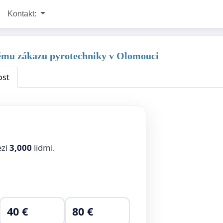
Kontakt:
šnému zákazu pyrotechniky v Olomouci
ost
ezi
3,000
lidmi.
40 €
80 €