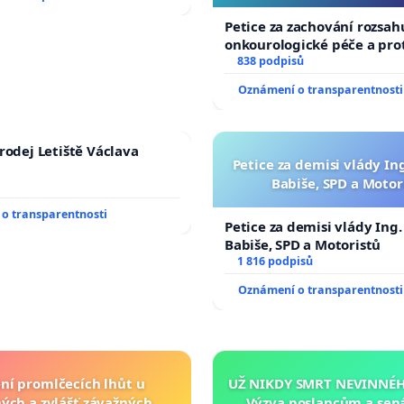
Petice za zachování rozsah
onkourologické péče a prot
docentralizaci operačních
838 podpisů
Oznámení o transparentnosti
rodej Letiště Václava
Petice za demisi vlády In
Babiše, SPD a Motor
o transparentnosti
Petice za demisi vlády Ing
Babiše, SPD a Motoristů
1 816 podpisů
Oznámení o transparentnosti
ní promlčecích lhůt u
UŽ NIKDY SMRT NEVINNÉHO
ých a zvlášť závažných
Výzva poslancům a sen