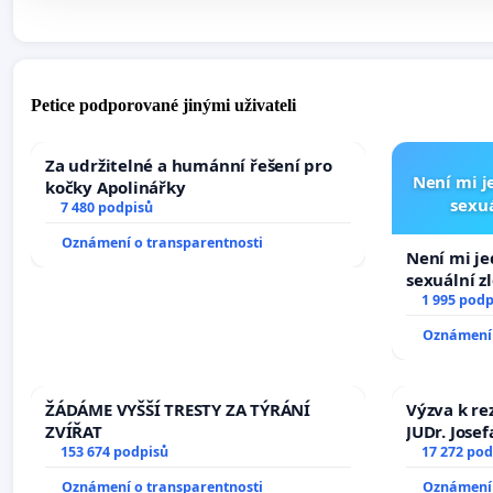
Petice podporované jinými uživateli
Za udržitelné a humánní řešení pro
Není mi je
kočky Apolinářky
sexuá
7 480 podpisů
Oznámení o transparentnosti
Není mi jed
sexuální z
1 995 podp
Oznámení 
ŽÁDÁME VYŠŠÍ TRESTY ZA TÝRÁNÍ
Výzva k re
ZVÍŘAT
JUDr. Jose
153 674 podpisů
ve spraved
17 272 pod
Oznámení o transparentnosti
Oznámení 