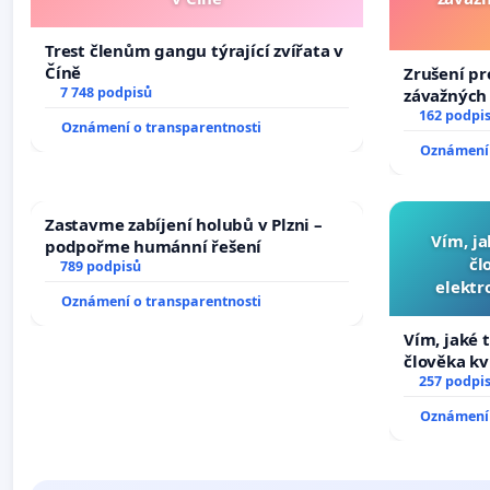
Trest členům gangu týrající zvířata v
Číně
Zrušení pr
7 748 podpisů
závažných 
trestných 
162 podpi
Oznámení o transparentnosti
Oznámení 
Zastavme zabíjení holubů v Plzni –
Vím, ja
podpořme humánní řešení
čl
789 podpisů
elektr
Oznámení o transparentnosti
přibydou 
Vím, jaké t
člověka kv
nečekejme,
257 podpi
zaveďme sl
Oznámení 