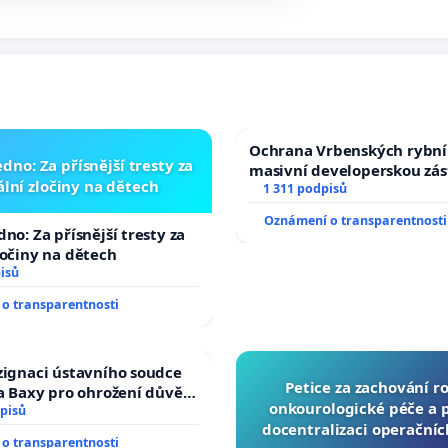
Ochrana Vrbenských rybní
dno: Za přísnější tresty za
masivní developerskou zá
lní zločiny na dětech
1 311 podpisů
Oznámení o transparentnosti
no: Za přísnější tresty za
ločiny na dětech
isů
o transparentnosti
zignaci ústavního soudce
Petice za zachování r
fa Baxy pro ohrožení důvěry
onkourologické péče a pr
livý proces
pisů
docentralizaci operační
o transparentnosti