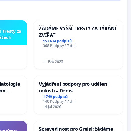
ŽÁDÁME VYŠŠÍ TRESTY ZA TÝRÁNÍ
í tresty za
ZVÍŘAT
dětech
153 674 podpisů
368 Podpisy / 7 dní
11 Feb 2025
latologie
Vyjádření podpory pro udělení
ion
milosti – Denis
Arts,
1 749 podpisů
140 Podpisy / 7 dní
14 Jul 2026
Spravedlnost pro Grejsí: žádáme