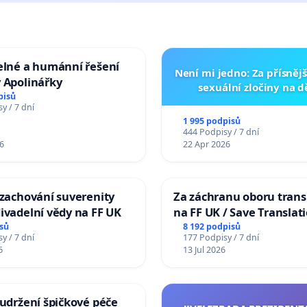
elné a humánní řešení
Není mi jedno: Za přísnějš
 Apolinářky
sexuální zločiny na 
pisů
y / 7 dní
1 995 podpisů
444 Podpisy / 7 dní
6
22 Apr 2026
 zachování suverenity
Za záchranu oboru trans
ivadelní vědy na FF UK
na FF UK / Save Translat
Studies at the Faculty of 
sů
8 192 podpisů
y / 7 dní
177 Podpisy / 7 dní
Charles University
6
13 Jul 2026
 udržení špičkové péče