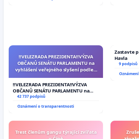
Zastavte p
‼️VELEZRADA PREZIDENTA‼️VÝZVA
Havla
OBČANŮ SENÁTU PARLAMENTU na
9 podpisů
vyhlášení veřejného slyšení podle §
Oznámení 
144 jednacího řádu Senátu k návrhu
na přijetí usnesení k podání ústavní
‼️VELEZRADA PREZIDENTA‼️VÝZVA
žaloby na prezidenta republiky
OBČANŮ SENÁTU PARLAMENTU na
vyhlášení veřejného slyšení podle §
42 737 podpisů
144 jednacího řádu Senátu k návrhu
Oznámení o transparentnosti
na přijetí usnesení k podání ústavní
žaloby na prezidenta republiky
Trest členům gangu týrající zvířata
Zruše
v Číně
závažn