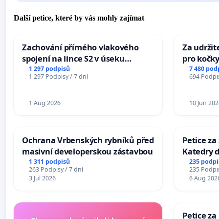
Další petice, které by vás mohly zajímat
Zachování přímého vlakového
Za udržit
spojení na lince S2 v úseku
pro kočky
Ostrava – Bohumín – Karviná –
1 297 podpisů
7 480 pod
1 297 Podpisy / 7 dní
694 Podpis
Mosty u Jablunkova
1 Aug 2026
10 Jun 202
Ochrana Vrbenských rybníků před
Petice za
masivní developerskou zástavbou
Katedry d
1 311 podpisů
235 podpi
263 Podpisy / 7 dní
235 Podpis
3 Jul 2026
6 Aug 202
Petice za