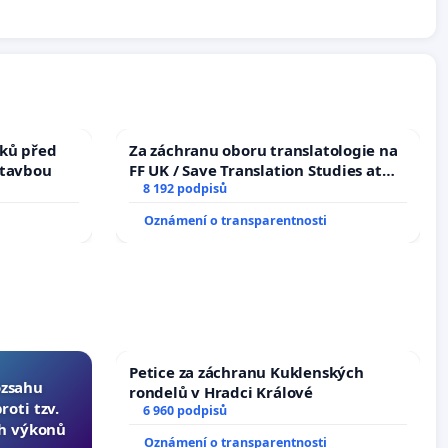
ků před
Za záchranu oboru translatologie na
stavbou
FF UK / Save Translation Studies at
the Faculty of Arts, Charles
8 192 podpisů
University
Oznámení o transparentnosti
Petice za záchranu Kuklenských
ozsahu
rondelů v Hradci Králové
oti tzv.
6 960 podpisů
ch výkonů
Oznámení o transparentnosti