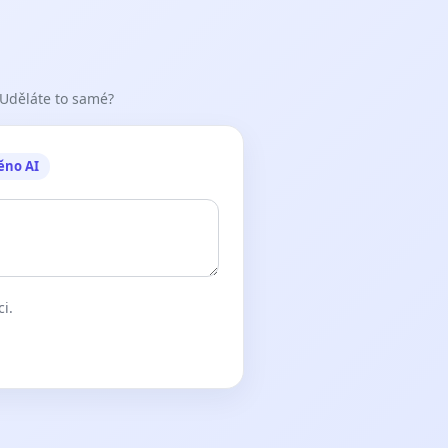
 Uděláte to samé?
ěno AI
ci.