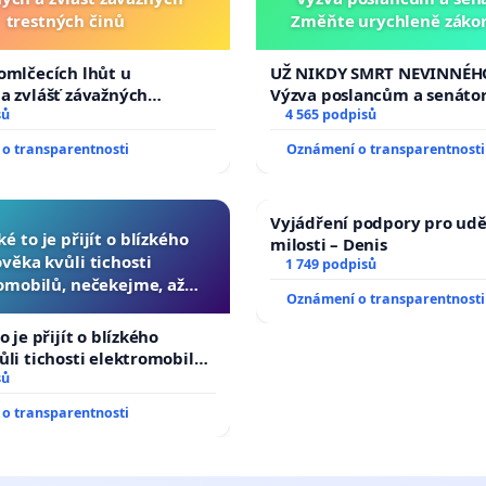
trestných činů
Změňte urychleně zákon
tragédie malé Viktorky 
opakovat!
omlčecích lhůt u
UŽ NIKDY SMRT NEVINNÉHO
a zvlášť závažných
Výzva poslancům a senáto
činů
sů
Změňte urychleně zákon, a
4 565 podpisů
tragédie malé Viktorky už
o transparentnosti
Oznámení o transparentnosti
opakovat!
Vyjádření podpory pro udě
ké to je přijít o blízkého
milosti – Denis
ověka kvůli tichosti
1 749 podpisů
omobilů, nečekejme, až
Oznámení o transparentnosti
další, zaveďme slyšitelná
auta!
o je přijít o blízkého
ůli tichosti elektromobilů,
 až přibydou další,
sů
yšitelná auta!
o transparentnosti