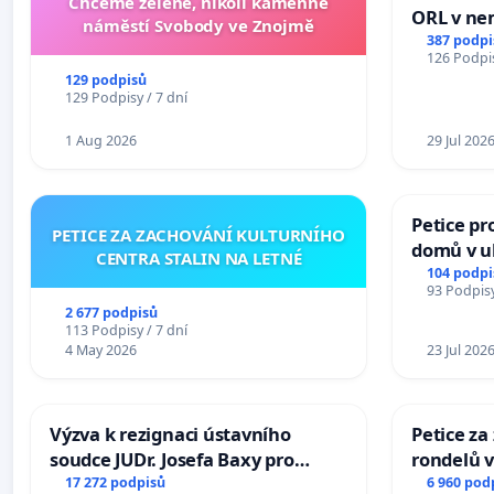
Chceme zelené, nikoli kamenné
ORL v nem
náměstí Svobody ve Znojmě
Hradec
387 podpi
126 Podpis
129 podpisů
129 Podpisy / 7 dní
1 Aug 2026
29 Jul 202
Petice pr
PETICE ZA ZACHOVÁNÍ KULTURNÍHO
domů v ul
CENTRA STALIN NA LETNÉ
Pardubic
104 podpi
93 Podpisy
2 677 podpisů
113 Podpisy / 7 dní
4 May 2026
23 Jul 202
Výzva k rezignaci ústavního
Petice z
soudce JUDr. Josefa Baxy pro
rondelů v
ohrožení důvěry ve spravedlivý
17 272 podpisů
6 960 pod