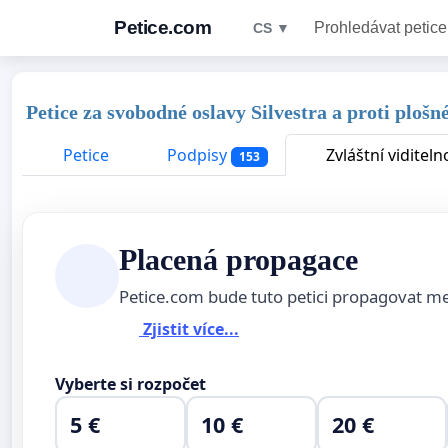
Petice.com
Prohledávat petice
CS ▼
Petice za svobodné oslavy Silvestra a proti plo
Petice
Podpisy
Zvláštní viditeln
153
Placená propagace
Petice.com bude tuto petici propagovat m
Zjistit více...
Vyberte si rozpočet
5 €
10 €
20 €