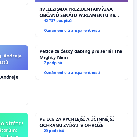
144 jednacího řádu Senátu k návrhu
na přijetí usnesení k podání ústavní
‼️VELEZRADA PREZIDENTA‼️VÝZVA
žaloby na prezidenta republiky
OBČANŮ SENÁTU PARLAMENTU na
vyhlášení veřejného slyšení podle §
42 737 podpisů
144 jednacího řádu Senátu k návrhu
Oznámení o transparentnosti
na přijetí usnesení k podání ústavní
žaloby na prezidenta republiky
Petice za český dabing pro seriál The
g. Andreje
Mighty Nein
istů
7 podpisů
Oznámení o transparentnosti
. Andreje
PETICE ZA RYCHLEJŠÍ A ÚČINNĚJŠÍ
 DÍTĚTE !
OCHRANU ZVÍŘAT V OHROŽE
átorům:
29 podpisů
, aby se