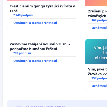
Trest členům gangu týrající zvířata v
Číně
Zrušení pr
7 748 podpisů
závažných 
trestných 
162 podpi
Oznámení o transparentnosti
Oznámení 
Zastavme zabíjení holubů v Plzni –
Vím, ja
podpořme humánní řešení
čl
789 podpisů
elektr
Oznámení o transparentnosti
přibydou 
Vím, jaké t
člověka kv
nečekejme,
257 podpi
zaveďme sl
Oznámení 