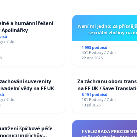
elné a humánní řešení
Není mi jedno: Za přísnějš
 Apolinářky
sexuální zločiny na 
pisů
y / 7 dní
1 993 podpisů
451 Podpisy / 7 dní
6
22 Apr 2026
 zachování suverenity
Za záchranu oboru trans
ivadelní vědy na FF UK
na FF UK / Save Translat
Studies at the Faculty of 
sů
8 191 podpisů
y / 7 dní
181 Podpisy / 7 dní
Charles University
6
13 Jul 2026
 udržení špičkové péče
‼️VELEZRADA PREZIDENT
ocnici Jindřichův