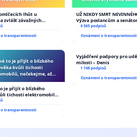
tragédie malé Viktorky 
opakovat!
omlčecích lhůt u
UŽ NIKDY SMRT NEVINNÉHO
a zvlášť závažných
Výzva poslancům a senáto
činů
sů
Změňte urychleně zákon, a
4 565 podpisů
tragédie malé Viktorky už
o transparentnosti
Oznámení o transparentnosti
opakovat!
Vyjádření podpory pro udě
ké to je přijít o blízkého
milosti – Denis
ověka kvůli tichosti
1 748 podpisů
omobilů, nečekejme, až
Oznámení o transparentnosti
další, zaveďme slyšitelná
auta!
o je přijít o blízkého
ůli tichosti elektromobilů,
 až přibydou další,
sů
yšitelná auta!
o transparentnosti