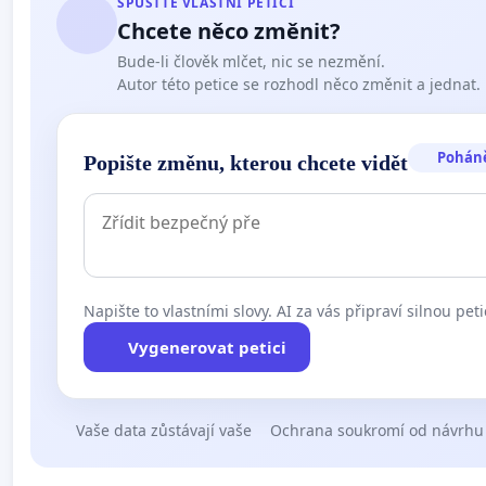
SPUSŤTE VLASTNÍ PETICI
Chcete něco změnit?
Bude-li člověk mlčet, nic se nezmění.
Autor této petice se rozhodl něco změnit a jednat.
Pohán
Popište změnu, kterou chcete vidět
Napište to vlastními slovy. AI za vás připraví silnou peti
Vygenerovat petici
Vaše data zůstávají vaše
Ochrana soukromí od návrhu