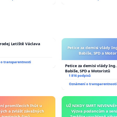
rodej Letiště Václava
Petice za demisi vlády In
Babiše, SPD a Motor
o transparentnosti
Petice za demisi vlády Ing
Babiše, SPD a Motoristů
1 816 podpisů
Oznámení o transparentnosti
ní promlčecích lhůt u
UŽ NIKDY SMRT NEVINNÉHO
ých a zvlášť závažných
Výzva poslancům a sen
trestných činů
Změňte urychleně zákon