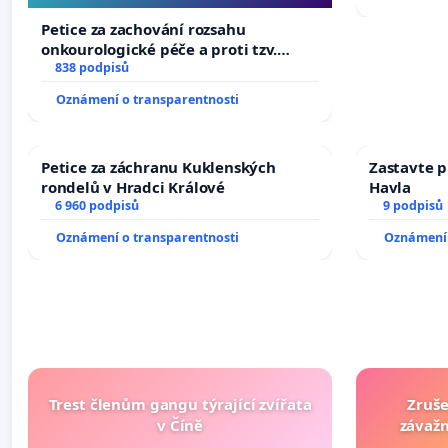
Petice za zachování rozsahu
onkourologické péče a proti tzv.
docentralizaci operačních výkonů
838 podpisů
Oznámení o transparentnosti
Petice za záchranu Kuklenských
Zastavte p
rondelů v Hradci Králové
Havla
6 960 podpisů
9 podpisů
Oznámení o transparentnosti
Oznámení 
Trest členům gangu týrající zvířata
Zruše
v Číně
závažn