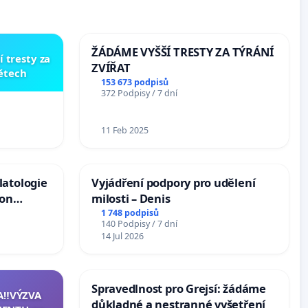
ŽÁDÁME VYŠŠÍ TRESTY ZA TÝRÁNÍ
í tresty za
ZVÍŘAT
dětech
153 673 podpisů
372 Podpisy / 7 dní
11 Feb 2025
latologie
Vyjádření podpory pro udělení
ion
milosti – Denis
Arts,
1 748 podpisů
140 Podpisy / 7 dní
14 Jul 2026
Spravedlnost pro Grejsí: žádáme
A‼️VÝZVA
důkladné a nestranné vyšetření