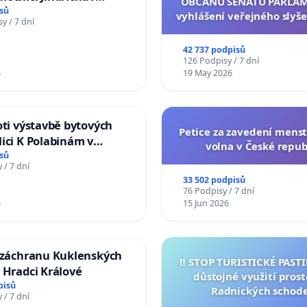
OBČANŮ SENÁTU PARLAM
sů
vyhlášení veřejného slyše
y / 7 dní
144 jednacího řádu Senát
na přijetí usnesení k podá
42 737 podpisů
žaloby na prezidenta r
126 Podpisy / 7 dní
6
19 May 2026
oti výstavbě bytových
Petice za zavedení mens
ici K Polabinám v
volna v České repub
ích
sů
 / 7 dní
33 502 podpisů
76 Podpisy / 7 dní
6
15 Jun 2026
a záchranu Kuklenských
‼️ STOP TURISTICKÉ PAST
 Hradci Králové
důstojné využití pros
pisů
Radnických schod
 / 7 dní