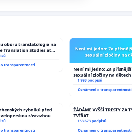
u oboru translatologie na
Není mi jedno: Za přísnějš
ve Translation Studies at
sexuální zločiny na 
 of Arts, Charles
isů
o transparentnosti
Není mi jedno: Za přísnější
sexuální zločiny na dětech
1 993 podpisů
Oznámení o transparentnosti
rbenských rybníků před
ŽÁDÁME VYŠŠÍ TRESTY ZA 
eveloperskou zástavbou
ZVÍŘAT
isů
153 673 podpisů
o transparentnosti
Oznámení o transparentnosti