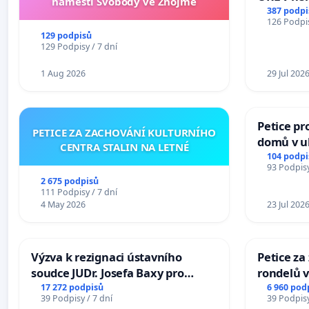
náměstí Svobody ve Znojmě
Hradec
387 podpi
126 Podpis
129 podpisů
129 Podpisy / 7 dní
1 Aug 2026
29 Jul 202
Petice pr
PETICE ZA ZACHOVÁNÍ KULTURNÍHO
domů v ul
CENTRA STALIN NA LETNÉ
Pardubic
104 podpi
93 Podpisy
2 675 podpisů
111 Podpisy / 7 dní
4 May 2026
23 Jul 202
Výzva k rezignaci ústavního
Petice z
soudce JUDr. Josefa Baxy pro
rondelů v
ohrožení důvěry ve spravedlivý
17 272 podpisů
6 960 pod
39 Podpisy / 7 dní
39 Podpisy
proces