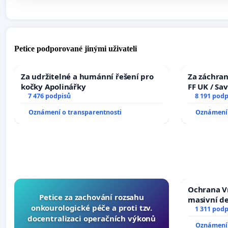
Petice podporované jinými uživateli
Za udržitelné a humánní řešení pro
Za záchran
kočky Apolinářky
FF UK / Sa
7 476 podpisů
the Faculty
8 191 podp
University
Oznámení o transparentnosti
Oznámení 
Ochrana V
Petice za zachování rozsahu
masivní d
onkourologické péče a proti tzv.
1 311 podp
docentralizaci operačních výkonů
Oznámení 