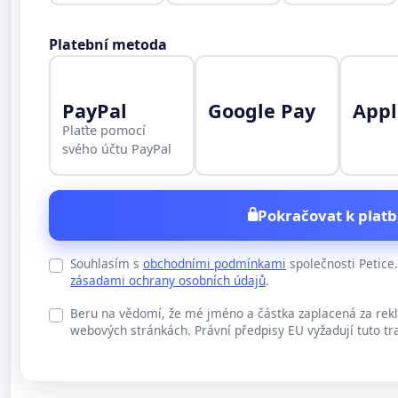
Platební metoda
PayPal
Google Pay
Appl
Plaťte pomocí
svého účtu PayPal
Pokračovat k platb
Souhlasím s
obchodními podmínkami
společnosti Petic
zásadami ochrany osobních údajů
.
Beru na vědomí, že mé jméno a částka zaplacená za rek
webových stránkách. Právní předpisy EU vyžadují tuto tr