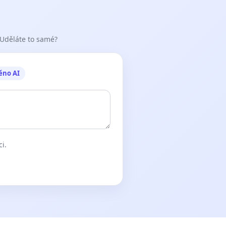
 Uděláte to samé?
ěno AI
ci.