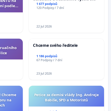
ENTU na
1 677 podpisů
ní podle §
120 Podpisy / 7 dní
u k návrhu
ní ústavní
epubliky
22 Jul 2026
Chceme svého ředitele
truačního
lice
1 186 podpisů
67 Podpisy / 7 dní
23 Jul 2026
I! Chceme
Petice za demisi vlády Ing. Andreje
toru na
Babiše, SPD a Motoristů
ech