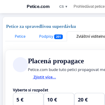
Petice.com
Prohledávat petice
CS ▼
Petice za spravedlivou superdávku
Petice
Podpisy
Zvláštní viditeln
201
Placená propagace
Petice.com bude tuto petici propagovat m
Zjistit více...
Vyberte si rozpočet
5 €
10 €
20 €