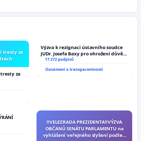
Výzva k rezignaci ústavního soudce
í tresty za
JUDr. Josefa Baxy pro ohrožení důvěry
dětech
ve spravedlivý proces
17 272 podpisů
Oznámení o transparentnosti
 tresty za
TÝRÁNÍ
‼️VELEZRADA PREZIDENTA‼️VÝZVA
OBČANŮ SENÁTU PARLAMENTU na
vyhlášení veřejného slyšení podle §