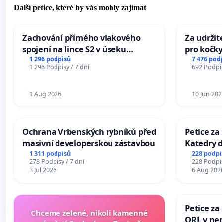
Další petice, které by vás mohly zajímat
Zachování přímého vlakového
Za udržit
spojení na lince S2 v úseku
pro kočky
Ostrava – Bohumín – Karviná –
1 296 podpisů
7 476 pod
1 296 Podpisy / 7 dní
692 Podpis
Mosty u Jablunkova
1 Aug 2026
10 Jun 202
Ochrana Vrbenských rybníků před
Petice za
masivní developerskou zástavbou
Katedry d
1 311 podpisů
228 podpi
278 Podpisy / 7 dní
228 Podpis
3 Jul 2026
6 Aug 202
Petice za
Chceme zelené, nikoli kamenné
ORL v nem