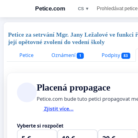
Petice.com
Prohledávat petice
CS ▼
Petice za setrvání Mgr. Jany Ležalové ve funkci
její opětovné zvolení do vedení školy
Petice
Oznámení
Podpisy
1
83
Placená propagace
Petice.com bude tuto petici propagovat m
Zjistit více...
Vyberte si rozpočet