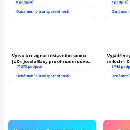
9 podpisů
7 podpisů
Oznámení o transparentnosti
Oznámení 
Výzva k rezignaci ústavního soudce
Vyjádření 
JUDr. Josefa Baxy pro ohrožení důvěry
milosti – 
ve spravedlivý proces
17 272 podpisů
1 748 podp
Oznámení o transparentnosti
Oznámení 