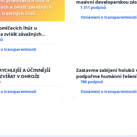
ní promlčecích lhůt u
masivní developerskou zá
ých a zvlášť závažných
1 311 podpisů
trestných činů
Oznámení o transparentnosti
omlčecích lhůt u
a zvlášť závažných
činů
sů
o transparentnosti
RYCHLEJŠÍ A ÚČINNĚJŠÍ
Zastavme zabíjení holubů v
ZVÍŘAT V OHROŽE
podpořme humánní řešení
ů
788 podpisů
o transparentnosti
Oznámení o transparentnosti