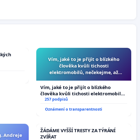
ských
Vím, jaké to je přijít o blízkého
člověka kvůli tichosti
elektromobilů, nečekejme, až
přibydou další, zaveďme slyšitelná
auta!
Vím, jaké to je přijít o blízkého
člověka kvůli tichosti elektromobilů,
nečekejme, až přibydou další,
257 podpisů
zaveďme slyšitelná auta!
Oznámení o transparentnosti
ŽÁDÁME VYŠŠÍ TRESTY ZA TÝRÁNÍ
g. Andreje
ZVÍŘAT