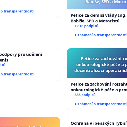
Babiše, SPD a Motor
o transparentnosti
Petice za demisi vlády Ing
Babiše, SPD a Motoristů
1 816 podpisů
Oznámení o transparentnosti
podpory pro udělení
Petice za zachování r
Denis
onkourologické péče a pr
isů
docentralizaci operační
o transparentnosti
Petice za zachování rozsah
onkourologické péče a prot
docentralizaci operačních
836 podpisů
Oznámení o transparentnosti
Ochrana Vrbenských rybní