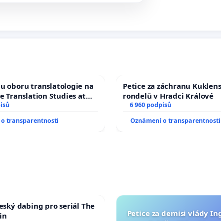
u oboru translatologie na
Petice za záchranu Kuklen
ve Translation Studies at
rondelů v Hradci Králové
 of Arts, Charles
isů
6 960 podpisů
o transparentnosti
Oznámení o transparentnosti
český dabing pro seriál The
Petice za demisi vlády In
in