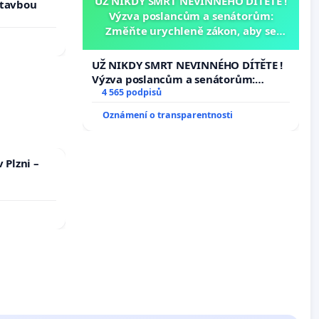
UŽ NIKDY SMRT NEVINNÉHO DÍTĚTE !
stavbou
Výzva poslancům a senátorům:
Změňte urychleně zákon, aby se
tragédie malé Viktorky už nemohla
opakovat!
UŽ NIKDY SMRT NEVINNÉHO DÍTĚTE !
Výzva poslancům a senátorům:
Změňte urychleně zákon, aby se
4 565 podpisů
tragédie malé Viktorky už nemohla
Oznámení o transparentnosti
opakovat!
 Plzni –