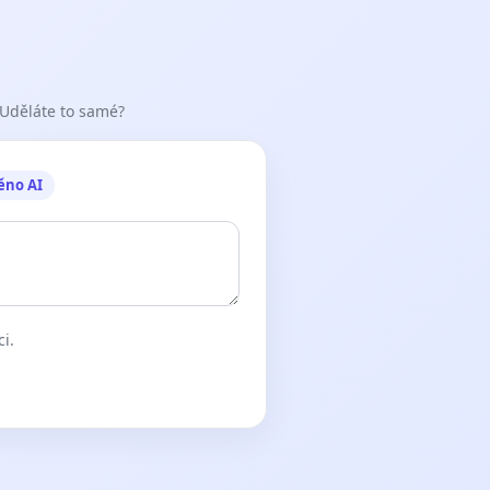
 Uděláte to samé?
ěno AI
ci.