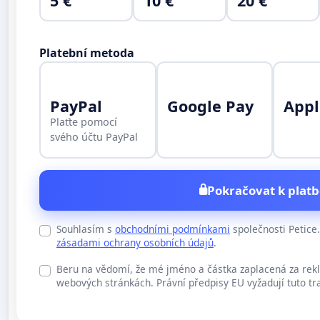
5 €
10 €
20 €
Platební metoda
PayPal
Google Pay
Appl
Plaťte pomocí
svého účtu PayPal
Pokračovat k platb
Souhlasím s
obchodními podmínkami
společnosti Petic
zásadami ochrany osobních údajů
.
Beru na vědomí, že mé jméno a částka zaplacená za rek
webových stránkách. Právní předpisy EU vyžadují tuto tr