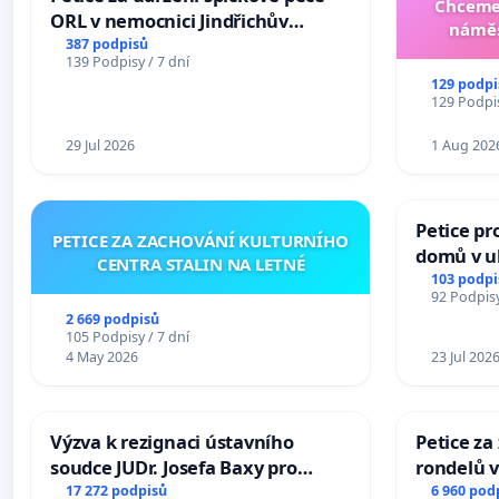
Chceme 
ORL v nemocnici Jindřichův
náměs
Hradec
387 podpisů
139 Podpisy / 7 dní
129 podpi
129 Podpis
29 Jul 2026
1 Aug 202
Petice pr
PETICE ZA ZACHOVÁNÍ KULTURNÍHO
domů v ul
CENTRA STALIN NA LETNÉ
Pardubic
103 podpi
92 Podpisy
2 669 podpisů
105 Podpisy / 7 dní
4 May 2026
23 Jul 202
Výzva k rezignaci ústavního
Petice z
soudce JUDr. Josefa Baxy pro
rondelů v
ohrožení důvěry ve spravedlivý
17 272 podpisů
6 960 pod