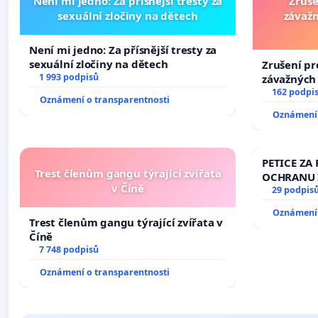
Není mi jedno: Za přísnější tresty za
Zruše
sexuální zločiny na dětech
závažn
Není mi jedno: Za přísnější tresty za
sexuální zločiny na dětech
Zrušení pr
1 993 podpisů
závažných 
trestných 
162 podpi
Oznámení o transparentnosti
Oznámení 
PETICE ZA 
Trest členům gangu týrající zvířata
OCHRANU 
v Číně
29 podpis
Oznámení 
Trest členům gangu týrající zvířata v
Číně
7 748 podpisů
Oznámení o transparentnosti