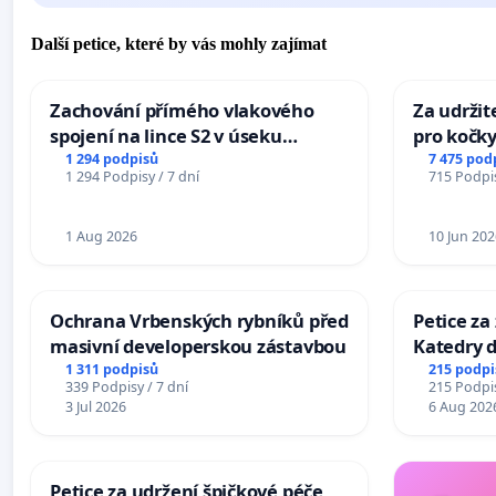
Další petice, které by vás mohly zajímat
Zachování přímého vlakového
Za udržit
spojení na lince S2 v úseku
pro kočky
Ostrava – Bohumín – Karviná –
1 294 podpisů
7 475 pod
1 294 Podpisy / 7 dní
715 Podpis
Mosty u Jablunkova
1 Aug 2026
10 Jun 202
Ochrana Vrbenských rybníků před
Petice za
masivní developerskou zástavbou
Katedry d
1 311 podpisů
215 podpi
339 Podpisy / 7 dní
215 Podpis
3 Jul 2026
6 Aug 202
Petice za udržení špičkové péče