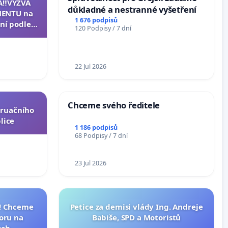
A‼️VÝZVA
důkladné a nestranné vyšetření
ENTU na
1 676 podpisů
ní podle §
120 Podpisy / 7 dní
u k návrhu
ní ústavní
epubliky
22 Jul 2026
Chceme svého ředitele
truačního
lice
1 186 podpisů
68 Podpisy / 7 dní
23 Jul 2026
I! Chceme
Petice za demisi vlády Ing. Andreje
toru na
Babiše, SPD a Motoristů
ech