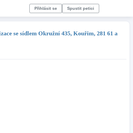
Přihlásit se
Spustit petici
izace se sídlem Okružní 435, Kouřim, 281 61 a