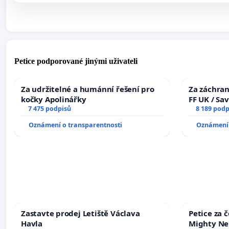
Petice podporované jinými uživateli
Za udržitelné a humánní řešení pro
Za záchran
kočky Apolinářky
FF UK / Sa
7 475 podpisů
the Faculty
8 189 podp
University
Oznámení o transparentnosti
Oznámení 
Zastavte prodej Letiště Václava
Petice za 
Havla
Mighty Ne