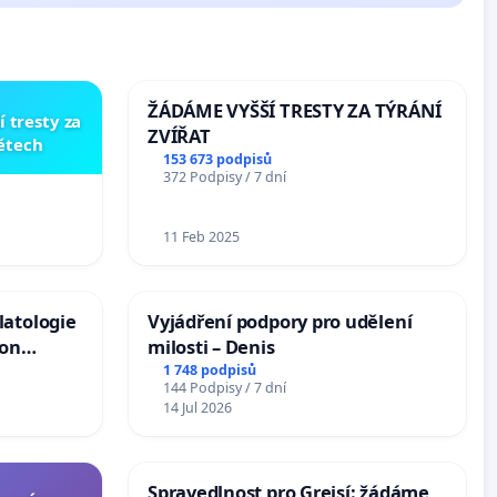
ŽÁDÁME VYŠŠÍ TRESTY ZA TÝRÁNÍ
í tresty za
ZVÍŘAT
dětech
153 673 podpisů
372 Podpisy / 7 dní
11 Feb 2025
latologie
Vyjádření podpory pro udělení
ion
milosti – Denis
Arts,
1 748 podpisů
144 Podpisy / 7 dní
14 Jul 2026
Spravedlnost pro Grejsí: žádáme