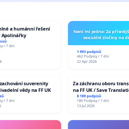
elné a humánní řešení
Není mi jedno: Za přísnějš
 Apolinářky
sexuální zločiny na 
pisů
y / 7 dní
1 993 podpisů
462 Podpisy / 7 dní
6
22 Apr 2026
 zachování suverenity
Za záchranu oboru trans
ivadelní vědy na FF UK
na FF UK / Save Translat
Studies at the Faculty of 
sů
8 189 podpisů
y / 7 dní
186 Podpisy / 7 dní
Charles University
6
13 Jul 2026