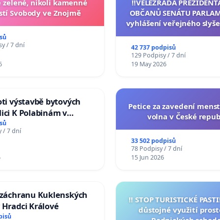
zelené, nikoli kamenné
‼️VELEZRADA PREZIDENT
tí Svobody ve Znojmě
OBČANŮ SENÁTU PARLAM
vyhlášení veřejného slyše
144 jednacího řádu Senát
sů
na přijetí usnesení k podá
y / 7 dní
42 737 podpisů
žaloby na prezidenta r
129 Podpisy / 7 dní
6
19 May 2026
oti výstavbě bytových
Petice za zavedení mens
ici K Polabinám v
volna v České repub
ích
sů
 / 7 dní
33 502 podpisů
78 Podpisy / 7 dní
6
15 Jun 2026
a záchranu Kuklenských
‼️ STOP TURISTICKÉ PAST
 Hradci Králové
důstojné využití pros
pisů
Radnických schod