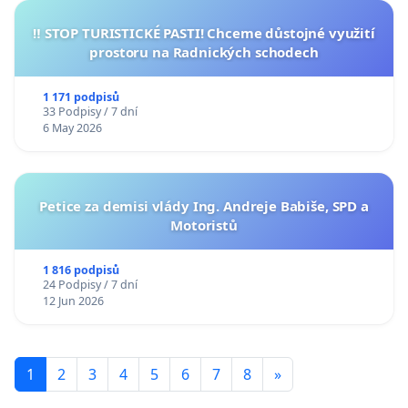
‼️ STOP TURISTICKÉ PASTI! Chceme důstojné využití
prostoru na Radnických schodech
1 171 podpisů
33 Podpisy / 7 dní
6 May 2026
Petice za demisi vlády Ing. Andreje Babiše, SPD a
Motoristů
1 816 podpisů
24 Podpisy / 7 dní
12 Jun 2026
1
2
3
4
5
6
7
8
»