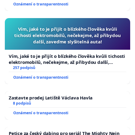
Oznámení o transparentnosti
Vím, jaké to je přijít o blízkého člověka kvůli
tichosti elektromobilů, nečekejme, až přibydou
další, zaveďme slyšitelná auta!
Vím, jaké to je přijít o blízkého člověka kvůli tichosti
elektromobilů, nečekejme, až přibydou další,
zaveďme slyšitelná auta!
257 podpisů
Oznámení o transparentnosti
Zastavte prodej Letiště Václava Havla
8 podpisů
Oznámení o transparentnosti
Petice za český dabing pro seriál The Mighty Nein