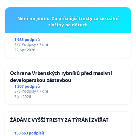
Není mi jedno: Za přísnější tresty za sexuální
zločiny na dětech
1 985 podpisů
477 Podpisy / 7 dní
22 Apr 2026
Ochrana Vrbenských rybníků před masivní
developerskou zástavbou
1 307 podpisů
378 Podpisy / 7 dní
3 Jul 2026
ŽÁDÁME VYŠŠÍ TRESTY ZA TÝRÁNÍ ZVÍŘAT
153 663 podpisů