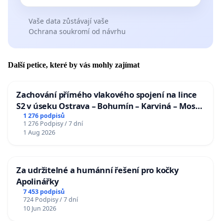
Vaše data zůstávají vaše
Ochrana soukromí od návrhu
Další petice, které by vás mohly zajímat
Zachování přímého vlakového spojení na lince
S2 v úseku Ostrava – Bohumín – Karviná – Mosty
u Jablunkova
1 276 podpisů
1 276 Podpisy / 7 dní
1 Aug 2026
Za udržitelné a humánní řešení pro kočky
Apolinářky
7 453 podpisů
724 Podpisy / 7 dní
10 Jun 2026