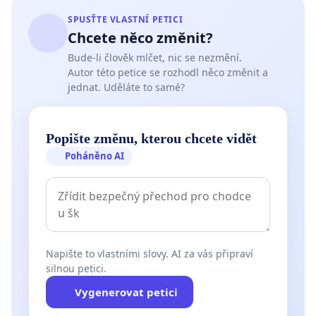
SPUSŤTE VLASTNÍ PETICI
Chcete něco změnit?
Bude-li člověk mlčet, nic se nezmění.
Autor této petice se rozhodl něco změnit a
jednat. Uděláte to samé?
Popište změnu, kterou chcete vidět
Poháněno AI
Napište to vlastními slovy. AI za vás připraví
silnou petici.
Vygenerovat petici