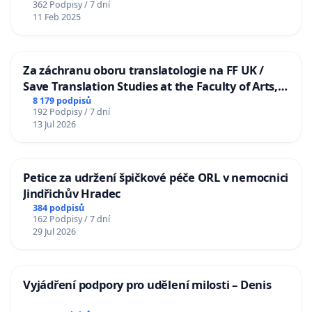
362 Podpisy / 7 dní
11 Feb 2025
Za záchranu oboru translatologie na FF UK /
Save Translation Studies at the Faculty of Arts,
Charles University
8 179 podpisů
192 Podpisy / 7 dní
13 Jul 2026
Petice za udržení špičkové péče ORL v nemocnici
Jindřichův Hradec
384 podpisů
162 Podpisy / 7 dní
29 Jul 2026
Vyjádření podpory pro udělení milosti – Denis