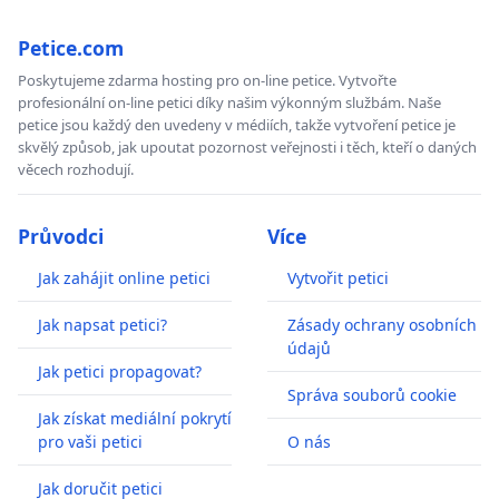
Petice.com
Poskytujeme zdarma hosting pro on-line petice. Vytvořte
profesionální on-line petici díky našim výkonným službám. Naše
petice jsou každý den uvedeny v médiích, takže vytvoření petice je
skvělý způsob, jak upoutat pozornost veřejnosti i těch, kteří o daných
věcech rozhodují.
Průvodci
Více
Jak zahájit online petici
Vytvořit petici
Jak napsat petici?
Zásady ochrany osobních
údajů
Jak petici propagovat?
Správa souborů cookie
Jak získat mediální pokrytí
pro vaši petici
O nás
Jak doručit petici