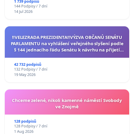
1 739 podpisů
144 Podpisy / 7 dní
14 Jul 2026
‼️VELEZRADA PREZIDENTA‼️VÝZVA OBČANŮ SENÁTU
PARLAMENTU na vyhlášení veřejného slyšení podle
§ 144 jednacího řádu Senátu k návrhu na přijetí
usnesení k podání ústavní žaloby na prezidenta
republiky
42 732 podpisů
132 Podpisy / 7 dní
19 May 2026
Chceme zelené, nikoli kamenné náměstí Svobody
ve Znojmě
128 podpisů
128 Podpisy / 7 dní
1 Aug 2026