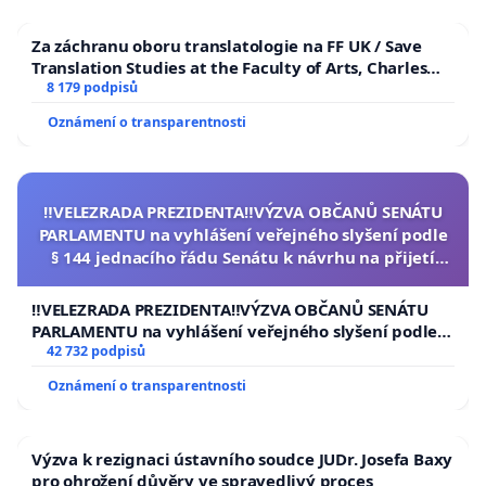
Za záchranu oboru translatologie na FF UK / Save
Translation Studies at the Faculty of Arts, Charles
University
8 179 podpisů
Oznámení o transparentnosti
‼️VELEZRADA PREZIDENTA‼️VÝZVA OBČANŮ SENÁTU
PARLAMENTU na vyhlášení veřejného slyšení podle
§ 144 jednacího řádu Senátu k návrhu na přijetí
usnesení k podání ústavní žaloby na prezidenta
republiky
‼️VELEZRADA PREZIDENTA‼️VÝZVA OBČANŮ SENÁTU
PARLAMENTU na vyhlášení veřejného slyšení podle §
144 jednacího řádu Senátu k návrhu na přijetí
42 732 podpisů
usnesení k podání ústavní žaloby na prezidenta
Oznámení o transparentnosti
republiky
Výzva k rezignaci ústavního soudce JUDr. Josefa Baxy
pro ohrožení důvěry ve spravedlivý proces