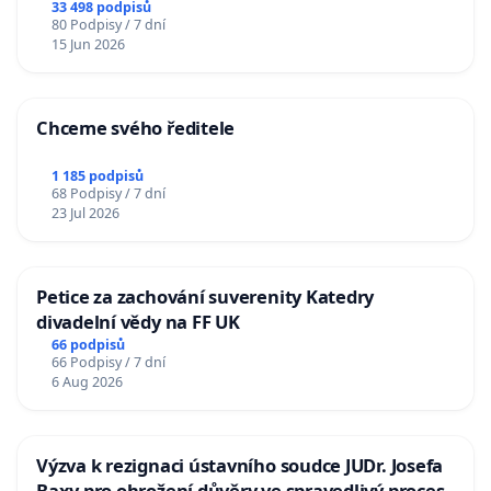
33 498 podpisů
80 Podpisy / 7 dní
15 Jun 2026
Chceme svého ředitele
1 185 podpisů
68 Podpisy / 7 dní
23 Jul 2026
Petice za zachování suverenity Katedry
divadelní vědy na FF UK
66 podpisů
66 Podpisy / 7 dní
6 Aug 2026
Výzva k rezignaci ústavního soudce JUDr. Josefa
Baxy pro ohrožení důvěry ve spravedlivý proces