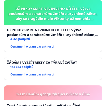
UŽ NIKDY SMRT NEVINNÉHO DÍTĚTE ! Výzva
poslancům a senátorům: Změňte urychleně zákon,
aby se tragédie malé Viktorky už nemohla
opakovat!
UŽ NIKDY SMRT NEVINNÉHO DÍTĚTE ! Výzva
poslancům a senátorům: Změňte urychleně zákon,
aby se tragédie malé Viktorky už nemohla opakovat!
4 565 podpisů
Oznámení o transparentnosti
ŽÁDÁME VYŠŠÍ TRESTY ZA TÝRÁNÍ ZVÍŘAT
153 663 podpisů
Oznámení o transparentnosti
Trest členům gangu týrající zvířata v Číně
Trest členům gangu týrající zvířata v Číně