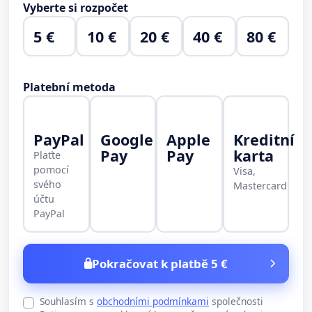
Vyberte si rozpočet
5 €
10 €
20 €
40 €
80 €
Platební metoda
PayPal
Google
Apple
Kreditní
Pay
Pay
karta
Plaťte
pomocí
Visa,
svého
Mastercard
účtu
PayPal
Pokračovat k platbě 5 €
Souhlasím s
obchodními podmínkami
společnosti