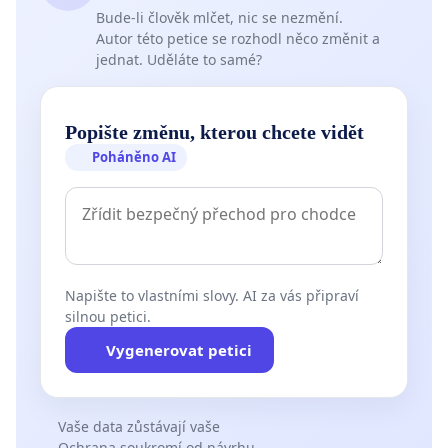
Bude-li člověk mlčet, nic se nezmění.
Autor této petice se rozhodl něco změnit a
jednat. Uděláte to samé?
Popište změnu, kterou chcete vidět
Poháněno AI
Napište to vlastními slovy. AI za vás připraví
silnou petici.
Vygenerovat petici
Vaše data zůstávají vaše
Ochrana soukromí od návrhu