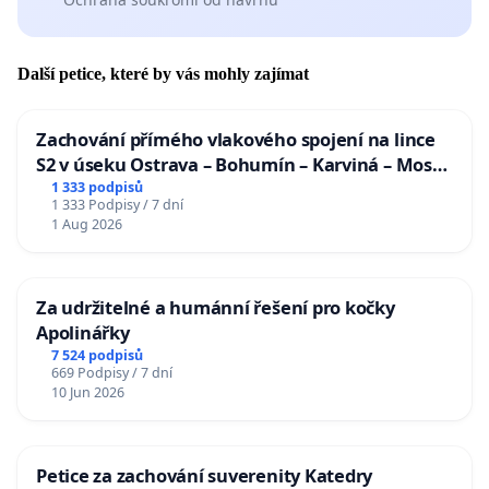
Další petice, které by vás mohly zajímat
Zachování přímého vlakového spojení na lince
S2 v úseku Ostrava – Bohumín – Karviná – Mosty
u Jablunkova
1 333 podpisů
1 333 Podpisy / 7 dní
1 Aug 2026
Za udržitelné a humánní řešení pro kočky
Apolinářky
7 524 podpisů
669 Podpisy / 7 dní
10 Jun 2026
Petice za zachování suverenity Katedry