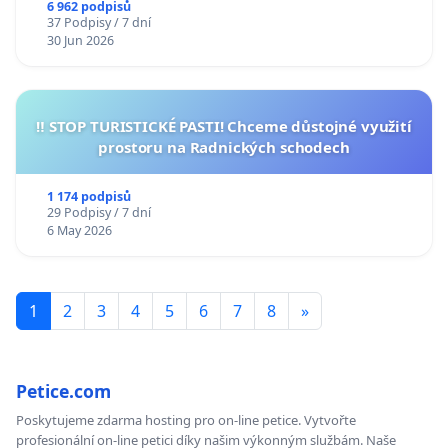
6 962 podpisů
37 Podpisy / 7 dní
30 Jun 2026
‼️ STOP TURISTICKÉ PASTI! Chceme důstojné využití
prostoru na Radnických schodech
1 174 podpisů
29 Podpisy / 7 dní
6 May 2026
1
2
3
4
5
6
7
8
»
Petice.com
Poskytujeme zdarma hosting pro on-line petice. Vytvořte
profesionální on-line petici díky našim výkonným službám. Naše