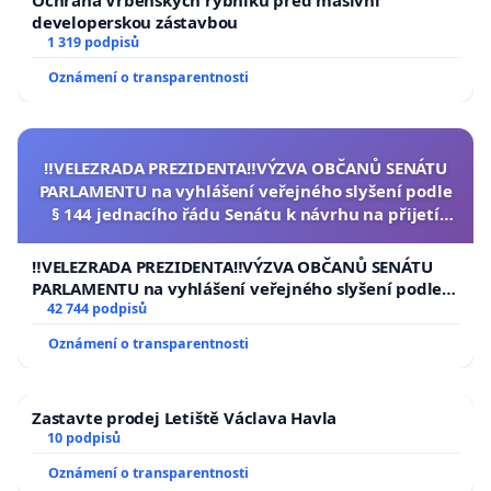
Ochrana Vrbenských rybníků před masivní
developerskou zástavbou
1 319 podpisů
Oznámení o transparentnosti
‼️VELEZRADA PREZIDENTA‼️VÝZVA OBČANŮ SENÁTU
PARLAMENTU na vyhlášení veřejného slyšení podle
§ 144 jednacího řádu Senátu k návrhu na přijetí
usnesení k podání ústavní žaloby na prezidenta
republiky
‼️VELEZRADA PREZIDENTA‼️VÝZVA OBČANŮ SENÁTU
PARLAMENTU na vyhlášení veřejného slyšení podle §
144 jednacího řádu Senátu k návrhu na přijetí
42 744 podpisů
usnesení k podání ústavní žaloby na prezidenta
Oznámení o transparentnosti
republiky
Zastavte prodej Letiště Václava Havla
10 podpisů
Oznámení o transparentnosti