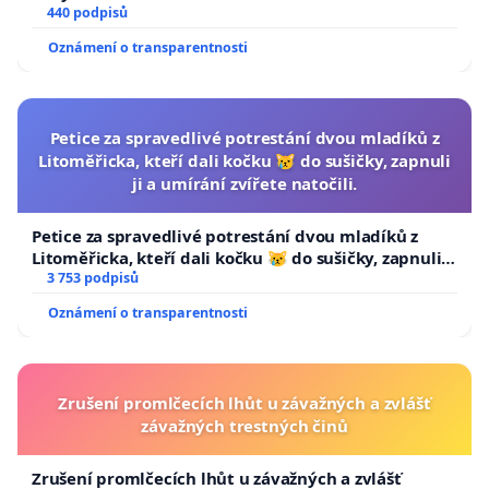
440 podpisů
Oznámení o transparentnosti
Petice za spravedlivé potrestání dvou mladíků z
Litoměřicka, kteří dali kočku 😿 do sušičky, zapnuli
ji a umírání zvířete natočili.
Petice za spravedlivé potrestání dvou mladíků z
Litoměřicka, kteří dali kočku 😿 do sušičky, zapnuli ji
a umírání zvířete natočili.
3 753 podpisů
Oznámení o transparentnosti
Zrušení promlčecích lhůt u závažných a zvlášť
závažných trestných činů
Zrušení promlčecích lhůt u závažných a zvlášť