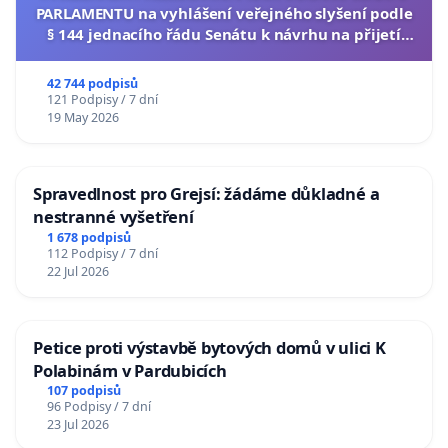
PARLAMENTU na vyhlášení veřejného slyšení podle
§ 144 jednacího řádu Senátu k návrhu na přijetí
usnesení k podání ústavní žaloby na prezidenta
republiky
42 744 podpisů
121 Podpisy / 7 dní
19 May 2026
Spravedlnost pro Grejsí: žádáme důkladné a
nestranné vyšetření
1 678 podpisů
112 Podpisy / 7 dní
22 Jul 2026
Petice proti výstavbě bytových domů v ulici K
Polabinám v Pardubicích
107 podpisů
96 Podpisy / 7 dní
23 Jul 2026