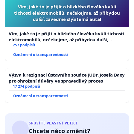
Vím, jaké to je přijít o blízkého člověka kvůli
tichosti elektromobilů, nečekejme, až přibydou
další, zaveďme slyšitelná auta!
Vím, jaké to je přijít o blízkého člověka kvůli tichosti
elektromobilů, nečekejme, až přibydou další,
zaveďme slyšitelná auta!
257 podpisů
Oznámení o transparentnosti
Výzva k rezignaci ústavního soudce JUDr. Josefa Baxy
pro ohrožení důvěry ve spravedlivý proces
17 274 podpisů
Oznámení o transparentnosti
SPUSŤTE VLASTNÍ PETICI
Chcete něco změnit?