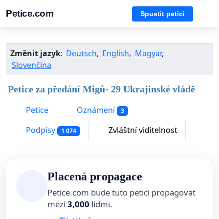
Petice.com
Spustit petici
Změnit jazyk
:
Deutsch
,
English
,
Magyar
,
Slovenčina
Petice za předání Migů- 29 Ukrajinské vládě
Petice
Oznámení
3
Podpisy
Zvláštní viditelnost
1 074
Placená propagace
Petice.com bude tuto petici propagovat
mezi
3,000
lidmi.