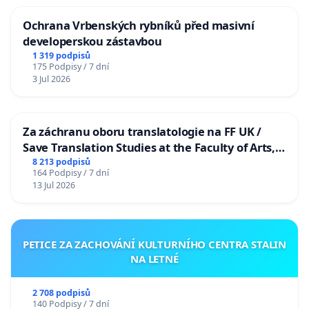
Ochrana Vrbenských rybníků před masivní
developerskou zástavbou
1 319 podpisů
175 Podpisy / 7 dní
3 Jul 2026
Za záchranu oboru translatologie na FF UK /
Save Translation Studies at the Faculty of Arts,
Charles University
8 213 podpisů
164 Podpisy / 7 dní
13 Jul 2026
PETICE ZA ZACHOVÁNÍ KULTURNÍHO CENTRA STALIN
NA LETNÉ
2 708 podpisů
140 Podpisy / 7 dní