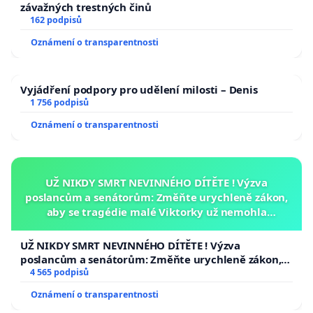
závažných trestných činů
162 podpisů
Oznámení o transparentnosti
Vyjádření podpory pro udělení milosti – Denis
1 756 podpisů
Oznámení o transparentnosti
UŽ NIKDY SMRT NEVINNÉHO DÍTĚTE ! Výzva
poslancům a senátorům: Změňte urychleně zákon,
aby se tragédie malé Viktorky už nemohla
opakovat!
UŽ NIKDY SMRT NEVINNÉHO DÍTĚTE ! Výzva
poslancům a senátorům: Změňte urychleně zákon,
aby se tragédie malé Viktorky už nemohla opakovat!
4 565 podpisů
Oznámení o transparentnosti