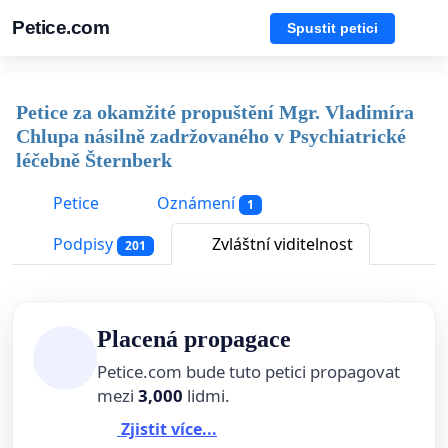
Petice.com
Spustit petici
Petice za okamžité propuštění Mgr. Vladimíra
Chlupa násilně zadržovaného v Psychiatrické
léčebně Šternberk
Petice
Oznámení
1
Podpisy
Zvláštní viditelnost
201
Placená propagace
Petice.com bude tuto petici propagovat
mezi
3,000
lidmi.
Zjistit více...