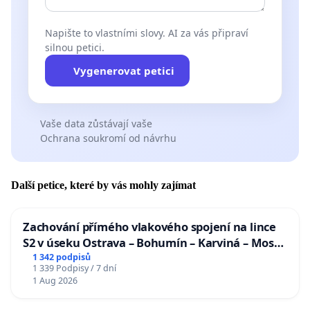
Napište to vlastními slovy. AI za vás připraví
silnou petici.
Vygenerovat petici
Vaše data zůstávají vaše
Ochrana soukromí od návrhu
Další petice, které by vás mohly zajímat
Zachování přímého vlakového spojení na lince
S2 v úseku Ostrava – Bohumín – Karviná – Mosty
u Jablunkova
1 342 podpisů
1 339 Podpisy / 7 dní
1 Aug 2026