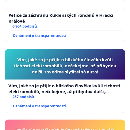
Petice za záchranu Kuklenských rondelů v Hradci
Králové
6 964 podpisů
Oznámení o transparentnosti
Vím, jaké to je přijít o blízkého člověka kvůli
tichosti elektromobilů, nečekejme, až přibydou
další, zaveďme slyšitelná auta!
Vím, jaké to je přijít o blízkého člověka kvůli tichosti
elektromobilů, nečekejme, až přibydou další,
zaveďme slyšitelná auta!
257 podpisů
Oznámení o transparentnosti