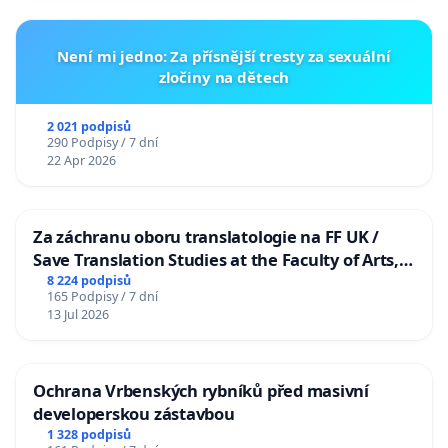
Není mi jedno: Za přísnější tresty za sexuální
zločiny na dětech
2 021 podpisů
290 Podpisy / 7 dní
22 Apr 2026
Za záchranu oboru translatologie na FF UK /
Save Translation Studies at the Faculty of Arts,
Charles University
8 224 podpisů
165 Podpisy / 7 dní
13 Jul 2026
Ochrana Vrbenských rybníků před masivní
developerskou zástavbou
1 328 podpisů