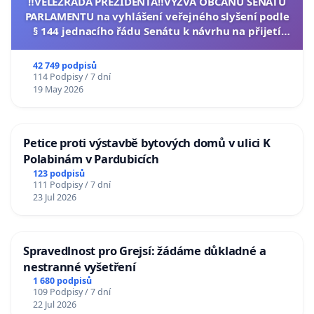
‼️VELEZRADA PREZIDENTA‼️VÝZVA OBČANŮ SENÁTU
PARLAMENTU na vyhlášení veřejného slyšení podle
§ 144 jednacího řádu Senátu k návrhu na přijetí
usnesení k podání ústavní žaloby na prezidenta
republiky
42 749 podpisů
114 Podpisy / 7 dní
19 May 2026
Petice proti výstavbě bytových domů v ulici K
Polabinám v Pardubicích
123 podpisů
111 Podpisy / 7 dní
23 Jul 2026
Spravedlnost pro Grejsí: žádáme důkladné a
nestranné vyšetření
1 680 podpisů
109 Podpisy / 7 dní
22 Jul 2026