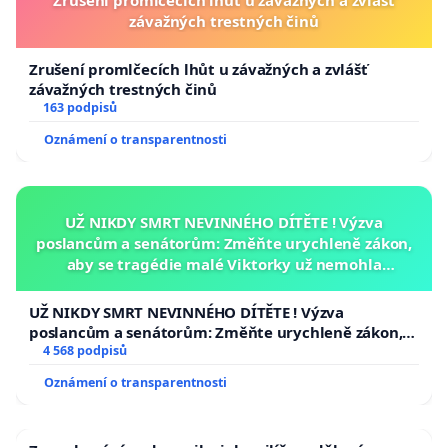
Zrušení promlčecích lhůt u závažných a zvlášť
závažných trestných činů
Zrušení promlčecích lhůt u závažných a zvlášť
závažných trestných činů
163 podpisů
Oznámení o transparentnosti
UŽ NIKDY SMRT NEVINNÉHO DÍTĚTE ! Výzva
poslancům a senátorům: Změňte urychleně zákon,
aby se tragédie malé Viktorky už nemohla
opakovat!
UŽ NIKDY SMRT NEVINNÉHO DÍTĚTE ! Výzva
poslancům a senátorům: Změňte urychleně zákon,
aby se tragédie malé Viktorky už nemohla opakovat!
4 568 podpisů
Oznámení o transparentnosti