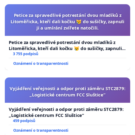
Petice za spravedlivé potrestání dvou mladíků z
Litoměřicka, kteří dali kočku 😿 do sušičky, zapnuli
ji a umírání zvířete natočili.
Petice za spravedlivé potrestání dvou mladíků z
Litoměřicka, kteří dali kočku 😿 do sušičky, zapnuli ji
a umírání zvířete natočili.
3 755 podpisů
Oznámení o transparentnosti
Vyjádření veřejnosti a odpor proti záměru STC2879:
„Logistické centrum FCC Sluštice“
Vyjádření veřejnosti a odpor proti záměru STC2879:
„Logistické centrum FCC Sluštice“
459 podpisů
Oznámení o transparentnosti