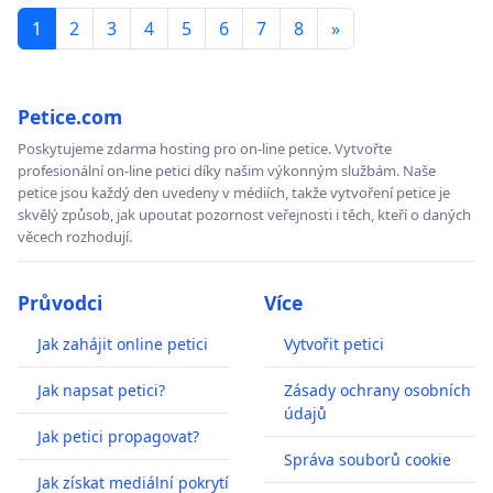
1
2
3
4
5
6
7
8
»
Petice.com
Poskytujeme zdarma hosting pro on-line petice. Vytvořte
profesionální on-line petici díky našim výkonným službám. Naše
petice jsou každý den uvedeny v médiích, takže vytvoření petice je
skvělý způsob, jak upoutat pozornost veřejnosti i těch, kteří o daných
věcech rozhodují.
Průvodci
Více
Jak zahájit online petici
Vytvořit petici
Jak napsat petici?
Zásady ochrany osobních
údajů
Jak petici propagovat?
Správa souborů cookie
Jak získat mediální pokrytí