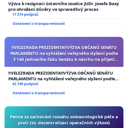
Výzva k rezignaci ústavního soudce JUDr. Josefa Baxy
pro ohrožení důvěry ve spravedlivý proces
17 274 podpisů
Oznámení o transparentnosti
‼️VELEZRADA PREZIDENTA‼️VÝZVA OBČANŮ SENÁTU
PARLAMENTU na vyhlášení veřejného slyšení podle
§ 144 jednacího řádu Senátu k návrhu na přijetí
usnesení k podání ústavní žaloby na prezidenta
republiky
‼️VELEZRADA PREZIDENTA‼️VÝZVA OBČANŮ SENÁTU
PARLAMENTU na vyhlášení veřejného slyšení podle §
144 jednacího řádu Senátu k návrhu na přijetí
42 749 podpisů
usnesení k podání ústavní žaloby na prezidenta
Oznámení o transparentnosti
republiky
Petice za zachování rozsahu onkourologické péče a
proti tzv. docentralizaci operačních výkonů