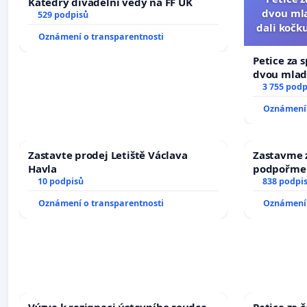
Katedry divadelní vědy na FF UK
dvou mla
529 podpisů
dali kočku
Oznámení o transparentnosti
umír
Petice za 
dvou mladí
dali kočku 
3 755 podp
umírání zví
Oznámení 
Zastavte prodej Letiště Václava
Zastavme z
Havla
podpořme 
10 podpisů
838 podpi
Oznámení o transparentnosti
Oznámení 
Výzva k rezignaci ústavního soudce
Petice za 