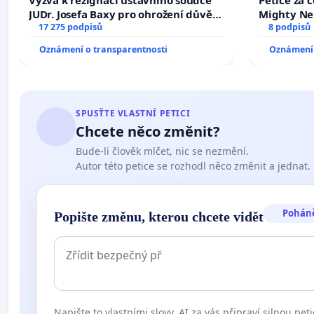
JUDr. Josefa Baxy pro ohrožení důvěry
Mighty Ne
ve spravedlivý proces
17 275 podpisů
8 podpisů
Oznámení o transparentnosti
Oznámení 
SPUSŤTE VLASTNÍ PETICI
Chcete něco změnit?
Bude-li člověk mlčet, nic se nezmění.
Autor této petice se rozhodl něco změnit a jednat.
Pohán
Popište změnu, kterou chcete vidět
Napište to vlastními slovy. AI za vás připraví silnou peti