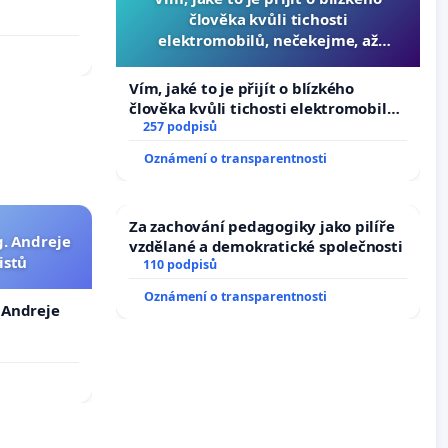
člověka kvůli tichosti
elektromobilů, nečekejme, až
přibydou další, zaveďme slyšitelná
auta!
Vím, jaké to je přijít o blízkého
člověka kvůli tichosti elektromobilů,
nečekejme, až přibydou další,
257 podpisů
zaveďme slyšitelná auta!
Oznámení o transparentnosti
Za zachování pedagogiky jako pilíře
g. Andreje
vzdělané a demokratické společnosti
istů
110 podpisů
Oznámení o transparentnosti
. Andreje