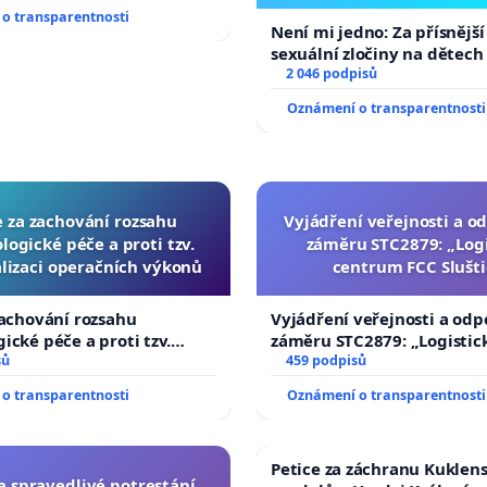
o transparentnosti
Není mi jedno: Za přísnější
sexuální zločiny na dětech
2 046 podpisů
Oznámení o transparentnosti
e za zachování rozsahu
Vyjádření veřejnosti a od
logické péče a proti tzv.
záměru STC2879: „Logi
lizaci operačních výkonů
centrum FCC Slušti
zachování rozsahu
Vyjádření veřejnosti a odp
ické péče a proti tzv.
záměru STC2879: „Logistic
zaci operačních výkonů
sů
centrum FCC Sluštice“
459 podpisů
o transparentnosti
Oznámení o transparentnosti
Petice za záchranu Kuklen
za spravedlivé potrestání