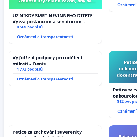
Změňte urychleně zákon, aby se
Oznámení 
tragédie malé Viktorky už nemohla
opakovat!
UŽ NIKDY SMRT NEVINNÉHO DÍTĚTE !
Výzva poslancům a senátorům:
Změňte urychleně zákon, aby se
4 569 podpisů
tragédie malé Viktorky už nemohla
Oznámení o transparentnosti
opakovat!
Vyjádření podpory pro udělení
Petic
milosti – Denis
onkouro
1 773 podpisů
docentra
Oznámení o transparentnosti
Petice za 
onkourolog
docentrali
842 podpi
Oznámení 
Petice za zachování suverenity
Petice 