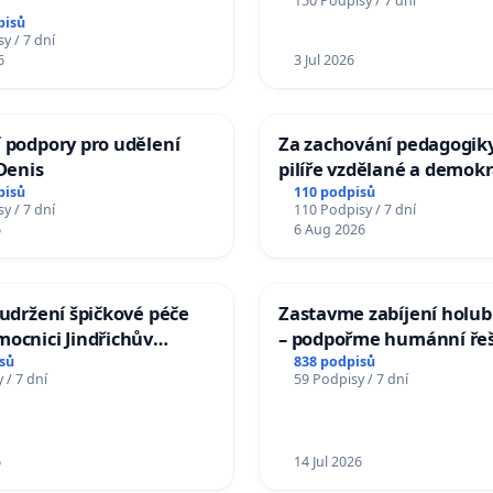
150 Podpisy / 7 dní
pisů
y / 7 dní
6
3 Jul 2026
 podpory pro udělení
Za zachování pedagogiky
 Denis
pilíře vzdělané a demokr
společnosti
pisů
110 podpisů
y / 7 dní
110 Podpisy / 7 dní
6
6 Aug 2026
 udržení špičkové péče
Zastavme zabíjení holubů
ocnici Jindřichův
– podpořme humánní ře
sů
838 podpisů
 / 7 dní
59 Podpisy / 7 dní
6
14 Jul 2026