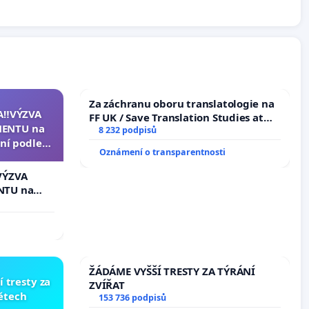
Za záchranu oboru translatologie na
A‼️VÝZVA
FF UK / Save Translation Studies at
ENTU na
the Faculty of Arts, Charles
8 232 podpisů
ní podle §
University
Oznámení o transparentnosti
u k návrhu
ní ústavní
VÝZVA
epubliky
NTU na
í podle §
 k návrhu
ní ústavní
bliky
ŽÁDÁME VYŠŠÍ TRESTY ZA TÝRÁNÍ
í tresty za
ZVÍŘAT
dětech
153 736 podpisů