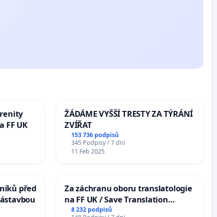
renity
ŽÁDÁME VYŠŠÍ TRESTY ZA TÝRÁNÍ
a FF UK
ZVÍŘAT
153 736 podpisů
345 Podpisy / 7 dní
11 Feb 2025
níků před
Za záchranu oboru translatologie
zástavbou
na FF UK / Save Translation
Studies at the Faculty of Arts,
8 232 podpisů