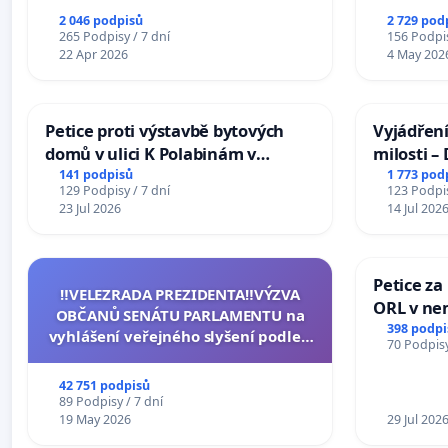
2 046 podpisů
2 729 pod
265 Podpisy / 7 dní
156 Podpis
22 Apr 2026
4 May 202
Petice proti výstavbě bytových
Vyjádření
domů v ulici K Polabinám v
milosti –
Pardubicích
141 podpisů
1 773 pod
129 Podpisy / 7 dní
123 Podpis
23 Jul 2026
14 Jul 202
Petice za
‼️VELEZRADA PREZIDENTA‼️VÝZVA
ORL v nem
OBČANŮ SENÁTU PARLAMENTU na
Hradec
398 podpi
vyhlášení veřejného slyšení podle §
70 Podpisy
144 jednacího řádu Senátu k návrhu
na přijetí usnesení k podání ústavní
42 751 podpisů
žaloby na prezidenta republiky
89 Podpisy / 7 dní
19 May 2026
29 Jul 202