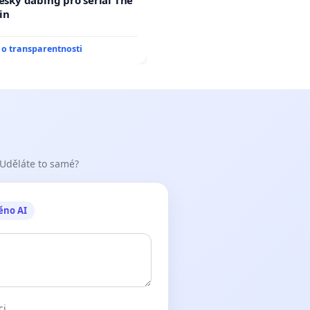
in
o transparentnosti
 Uděláte to samé?
ěno AI
ci.