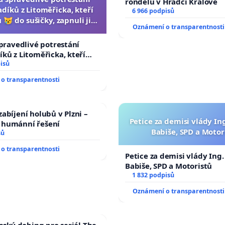
rondelů v Hradci Králové
díků z Litoměřicka, kteří
6 966 podpisů
 😿 do sušičky, zapnuli ji a
Oznámení o transparentnosti
ání zvířete natočili.
spravedlivé potrestání
ků z Litoměřicka, kteří
😿 do sušičky, zapnuli ji a
isů
řete natočili.
o transparentnosti
abíjení holubů v Plzni –
Petice za demisi vlády In
humánní řešení
Babiše, SPD a Motor
sů
o transparentnosti
Petice za demisi vlády Ing
Babiše, SPD a Motoristů
1 832 podpisů
Oznámení o transparentnosti
český dabing pro seriál The