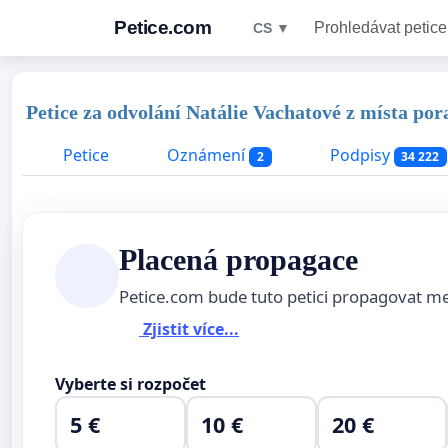
Petice.com
Prohledávat petice
CS ▼
Petice za odvolání Natálie Vachatové z místa po
Petice
Oznámení
Podpisy
2
34 222
Placená propagace
Petice.com bude tuto petici propagovat m
Zjistit více...
Vyberte si rozpočet
5 €
10 €
20 €