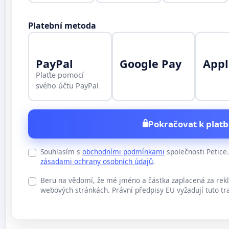
Platební metoda
PayPal
Google Pay
Appl
Plaťte pomocí
svého účtu PayPal
Pokračovat k platb
Souhlasím s
obchodními podmínkami
společnosti Petic
zásadami ochrany osobních údajů
.
Beru na vědomí, že mé jméno a částka zaplacená za rek
webových stránkách. Právní předpisy EU vyžadují tuto tr