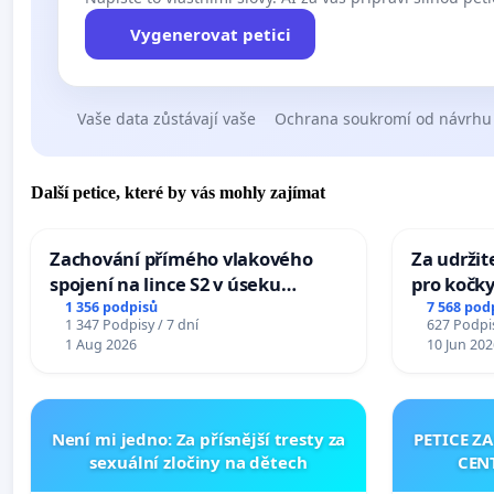
Vygenerovat petici
Vaše data zůstávají vaše
Ochrana soukromí od návrhu
Další petice, které by vás mohly zajímat
Zachování přímého vlakového
Za udržit
spojení na lince S2 v úseku
pro kočky
Ostrava – Bohumín – Karviná –
1 356 podpisů
7 568 pod
1 347 Podpisy / 7 dní
627 Podpis
Mosty u Jablunkova
1 Aug 2026
10 Jun 202
Není mi jedno: Za přísnější tresty za
PETICE Z
sexuální zločiny na dětech
CEN