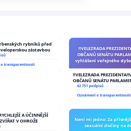
rbenských rybníků před
‼️VELEZRADA PREZIDENT
eveloperskou zástavbou
OBČANŮ SENÁTU PARLAM
isů
vyhlášení veřejného slyše
o transparentnosti
144 jednacího řádu Senát
na přijetí usnesení k podá
‼️VELEZRADA PREZIDENTA‼️
žaloby na prezidenta r
OBČANŮ SENÁTU PARLAME
vyhlášení veřejného slyšen
42 751 podpisů
144 jednacího řádu Senátu
Oznámení o transparentnosti
na přijetí usnesení k podá
žaloby na prezidenta repu
RYCHLEJŠÍ A ÚČINNĚJŠÍ
Není mi jedno: Za přísnějš
ZVÍŘAT V OHROŽE
sexuální zločiny na 
ů