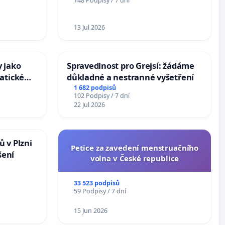
148 Podpisy / 7 dní
Charles University
13 Jul 2026
 jako
Spravedlnost pro Grejsí: žádáme
atické
důkladné a nestranné vyšetření
1 682 podpisů
102 Podpisy / 7 dní
22 Jul 2026
 v Plzni
Petice za zavedení menstruačního
šení
volna v České republice
33 523 podpisů
59 Podpisy / 7 dní
15 Jun 2026