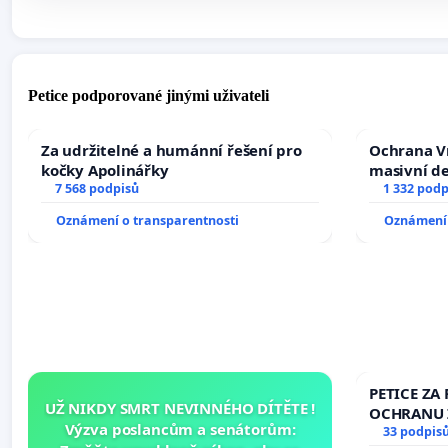
Petice podporované jinými uživateli
Za udržitelné a humánní řešení pro
Ochrana V
kočky Apolinářky
masivní d
7 568 podpisů
1 332 podp
Oznámení o transparentnosti
Oznámení 
PETICE ZA 
UŽ NIKDY SMRT NEVINNÉHO DÍTĚTE !
OCHRANU 
Výzva poslancům a senátorům:
33 podpis