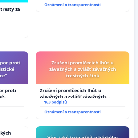
Oznámení o transparentnosti
 tresty za
por proti
Zrušení promlčecích lhůt u
stické
závažných a zvlášť závažných
ce“
trestných činů
or proti
Zrušení promlčecích lhůt u
ké
závažných a zvlášť závažných
trestných činů
163 podpisů
Oznámení o transparentnosti
ských
Vím, jaké to je přijít o blízkého