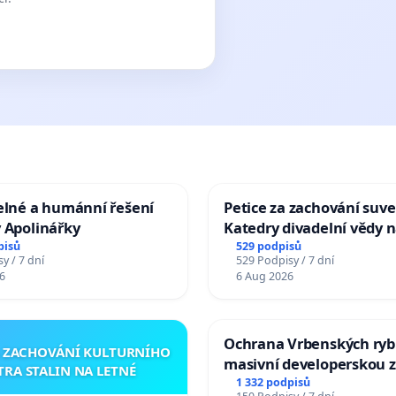
elné a humánní řešení
Petice za zachování suve
 Apolinářky
Katedry divadelní vědy n
pisů
529 podpisů
y / 7 dní
529 Podpisy / 7 dní
6
6 Aug 2026
Ochrana Vrbenských ryb
A ZACHOVÁNÍ KULTURNÍHO
masivní developerskou 
TRA STALIN NA LETNÉ
1 332 podpisů