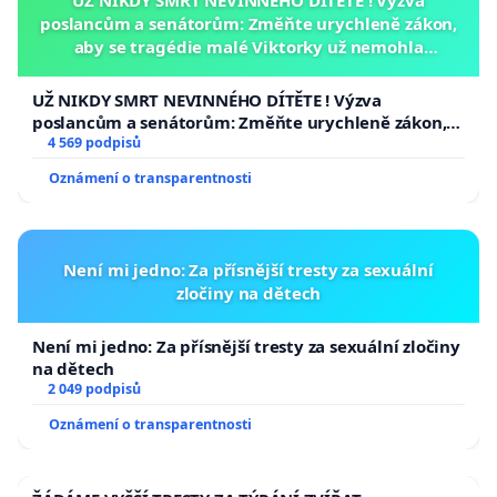
UŽ NIKDY SMRT NEVINNÉHO DÍTĚTE ! Výzva
poslancům a senátorům: Změňte urychleně zákon,
aby se tragédie malé Viktorky už nemohla
opakovat!
UŽ NIKDY SMRT NEVINNÉHO DÍTĚTE ! Výzva
poslancům a senátorům: Změňte urychleně zákon,
aby se tragédie malé Viktorky už nemohla opakovat!
4 569 podpisů
Oznámení o transparentnosti
Není mi jedno: Za přísnější tresty za sexuální
zločiny na dětech
Není mi jedno: Za přísnější tresty za sexuální zločiny
na dětech
2 049 podpisů
Oznámení o transparentnosti