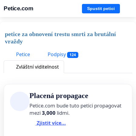
Petice.com
Spustit petici
petice za obnovení trestu smrti za brutální
vraždy
Petice
Podpisy
124
Zvláštní viditelnost
Placená propagace
Petice.com bude tuto petici propagovat
mezi
3,000
lidmi.
Zjistit více...