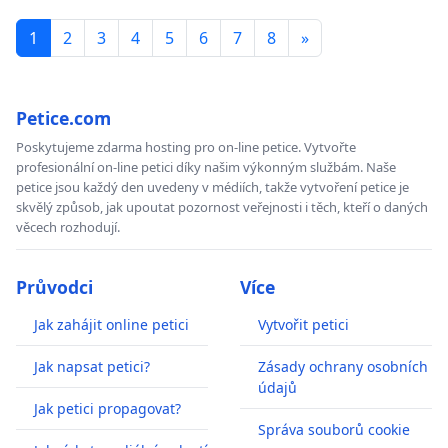
1
2
3
4
5
6
7
8
»
Petice.com
Poskytujeme zdarma hosting pro on-line petice. Vytvořte
profesionální on-line petici díky našim výkonným službám. Naše
petice jsou každý den uvedeny v médiích, takže vytvoření petice je
skvělý způsob, jak upoutat pozornost veřejnosti i těch, kteří o daných
věcech rozhodují.
Průvodci
Více
Jak zahájit online petici
Vytvořit petici
Jak napsat petici?
Zásady ochrany osobních
údajů
Jak petici propagovat?
Správa souborů cookie