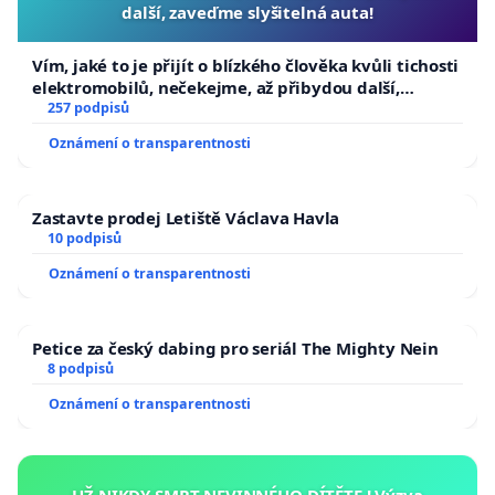
další, zaveďme slyšitelná auta!
Vím, jaké to je přijít o blízkého člověka kvůli tichosti
elektromobilů, nečekejme, až přibydou další,
zaveďme slyšitelná auta!
257 podpisů
Oznámení o transparentnosti
Zastavte prodej Letiště Václava Havla
10 podpisů
Oznámení o transparentnosti
Petice za český dabing pro seriál The Mighty Nein
8 podpisů
Oznámení o transparentnosti