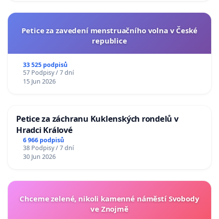
Petice za zavedení menstruačního volna v České
republice
33 525 podpisů
57 Podpisy / 7 dní
15 Jun 2026
Petice za záchranu Kuklenských rondelů v
Hradci Králové
6 966 podpisů
38 Podpisy / 7 dní
30 Jun 2026
Chceme zelené, nikoli kamenné náměstí Svobody
ve Znojmě