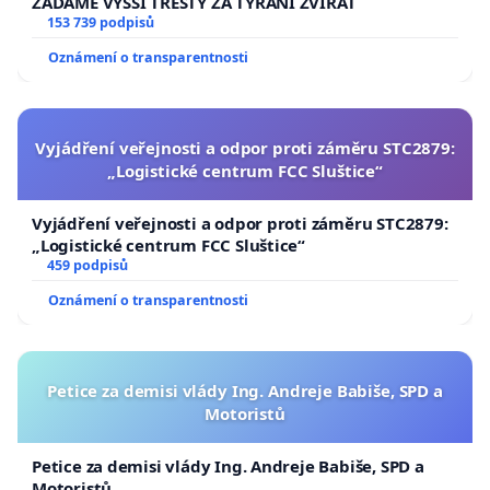
ŽÁDÁME VYŠŠÍ TRESTY ZA TÝRÁNÍ ZVÍŘAT
153 739 podpisů
Oznámení o transparentnosti
Vyjádření veřejnosti a odpor proti záměru STC2879:
„Logistické centrum FCC Sluštice“
Vyjádření veřejnosti a odpor proti záměru STC2879:
„Logistické centrum FCC Sluštice“
459 podpisů
Oznámení o transparentnosti
Petice za demisi vlády Ing. Andreje Babiše, SPD a
Motoristů
Petice za demisi vlády Ing. Andreje Babiše, SPD a
Motoristů