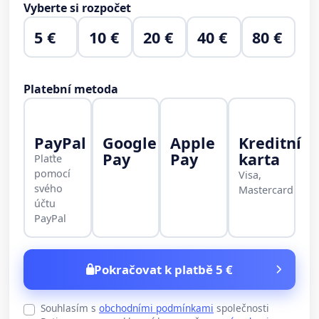
Vyberte si rozpočet
5 €
10 €
20 €
40 €
80 €
Platební metoda
PayPal
Google
Apple
Kreditní
Pay
Pay
karta
Plaťte
pomocí
Visa,
svého
Mastercard
účtu
PayPal
Pokračovat k platbě 5 €
Souhlasím s
obchodními podmínkami
společnosti