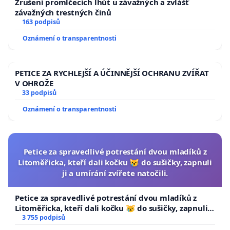
Zrušení promlčecích lhůt u závažných a zvlášť
závažných trestných činů
163 podpisů
Oznámení o transparentnosti
PETICE ZA RYCHLEJŠÍ A ÚČINNĚJŠÍ OCHRANU ZVÍŘAT
V OHROŽE
33 podpisů
Oznámení o transparentnosti
Petice za spravedlivé potrestání dvou mladíků z
Litoměřicka, kteří dali kočku 😿 do sušičky, zapnuli
ji a umírání zvířete natočili.
Petice za spravedlivé potrestání dvou mladíků z
Litoměřicka, kteří dali kočku 😿 do sušičky, zapnuli ji
a umírání zvířete natočili.
3 755 podpisů