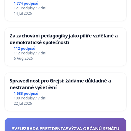
1 774 podpisů
121 Podpisy / 7 dní
14 Jul 2026
Za zachování pedagogiky jako pilíře vzdělané a
demokratické společnosti
112 podpisů
112 Podpisy / 7 dní
6 Aug 2026
Spravedlnost pro Grejsí: žádáme důkladné a
nestranné vyšetření
1 683 podpisů
100 Podpisy / 7 dní
22 Jul 2026
‼️VELEZRADA PREZIDENTA‼️VÝZVA OBČANŮ SENÁTU