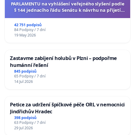
PARLAMENTU na vyhlášení veřejného slyšení podle
§ 144 jednacího řádu Senátu k návrhu na přijetí
usnesení k podání ústavní žaloby na prezidenta
republiky
42 751 podpisů
84 Podpisy / 7 dní
19 May 2026
Zastavme zabíjení holubů v Plzni – podpořme
humánní řešení
845 podpisů
65 Podpisy / 7 dní
14 Jul 2026
Petice za udržení špičkové péče ORL v nemocnici
Jindřichův Hradec
398 podpisů
63 Podpisy / 7 dní
29 Jul 2026