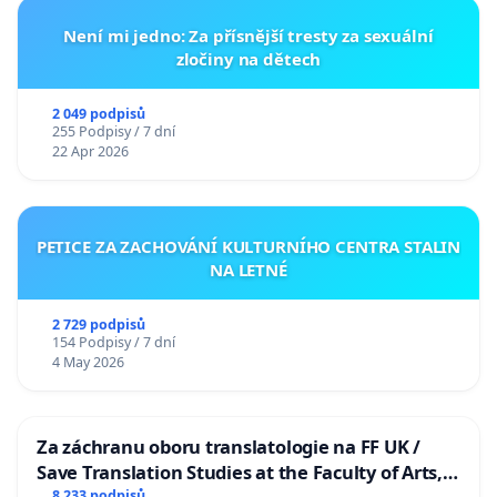
Není mi jedno: Za přísnější tresty za sexuální
zločiny na dětech
2 049 podpisů
255 Podpisy / 7 dní
22 Apr 2026
PETICE ZA ZACHOVÁNÍ KULTURNÍHO CENTRA STALIN
NA LETNÉ
2 729 podpisů
154 Podpisy / 7 dní
4 May 2026
Za záchranu oboru translatologie na FF UK /
Save Translation Studies at the Faculty of Arts,
8 233 podpisů