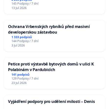
Charles University
145 Podpisy / 7 dní
13 Jul 2026
Ochrana Vrbenských rybníků před masivní
developerskou zástavbou
1 333 podpisů
144 Podpisy / 7 dní
3 Jul 2026
Petice proti výstavbě bytových domů v ulici K
Polabinám v Pardubicích
141 podpisů
129 Podpisy / 7 dní
23 Jul 2026
Vyjádření podpory pro udělení milosti – Denis