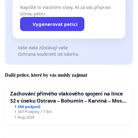
Napište to vlastními slovy. AI za vás připraví
silnou petici.
Vygenerovat petici
Vaše data zůstávají vaše
Ochrana soukromí od návrhu
Další petice, které by vás mohly zajímat
Zachování přímého vlakového spojení na lince
S2 v úseku Ostrava – Bohumín – Karviná – Mosty
u Jablunkova
1 356 podpisů
1 347 Podpisy / 7 dní
1 Aug 2026