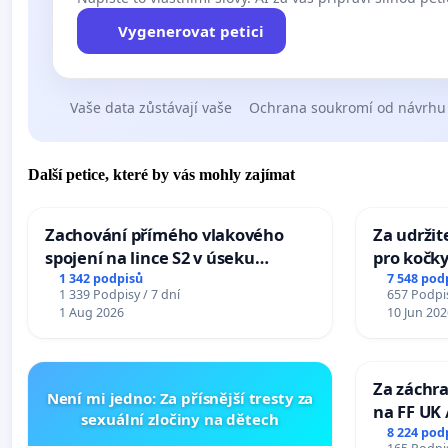
Vygenerovat petici
Vaše data zůstávají vaše
Ochrana soukromí od návrhu
Další petice, které by vás mohly zajímat
Zachování přímého vlakového
Za udržit
spojení na lince S2 v úseku
pro kočky
Ostrava – Bohumín – Karviná –
1 342 podpisů
7 548 pod
1 339 Podpisy / 7 dní
657 Podpis
Mosty u Jablunkova
1 Aug 2026
10 Jun 202
Za záchra
Není mi jedno: Za přísnější tresty za
na FF UK 
sexuální zločiny na dětech
Studies at
8 224 pod