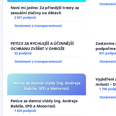
Oznámení 
Není mi jedno: Za přísnější tresty za
sexuální zločiny na dětech
2 021 podpisů
Oznámení o transparentnosti
PETICE ZA RYCHLEJŠÍ A ÚČINNĚJŠÍ
Zastavme z
OCHRANU ZVÍŘAT V OHROŽE
podpořme 
32 podpisů
821 podpi
Oznámení o transparentnosti
Oznámení 
Vyjádření 
Petice za demisi vlády Ing. Andreje
milosti – 
Babiše, SPD a Motoristů
1 766 podp
Oznámení 
Petice za demisi vlády Ing. Andreje
Babiše, SPD a Motoristů
1 824 podpisů