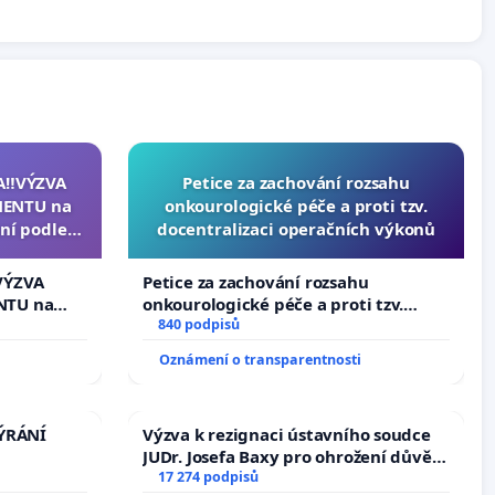
A‼️VÝZVA
Petice za zachování rozsahu
ENTU na
onkourologické péče a proti tzv.
ní podle §
docentralizaci operačních výkonů
u k návrhu
ní ústavní
VÝZVA
Petice za zachování rozsahu
epubliky
NTU na
onkourologické péče a proti tzv.
í podle §
docentralizaci operačních výkonů
840 podpisů
 k návrhu
Oznámení o transparentnosti
ní ústavní
bliky
TÝRÁNÍ
Výzva k rezignaci ústavního soudce
JUDr. Josefa Baxy pro ohrožení důvěry
ve spravedlivý proces
17 274 podpisů