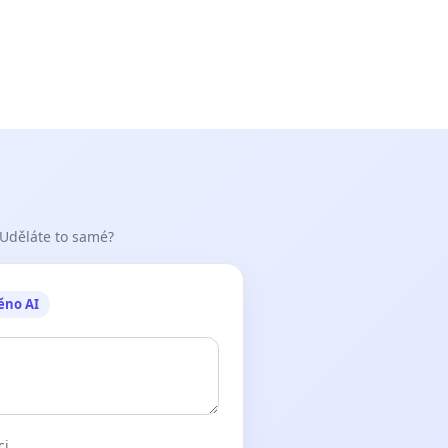
 Uděláte to samé?
ěno AI
ci.