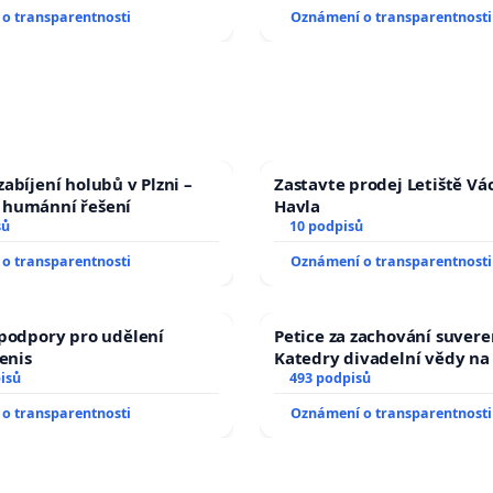
o transparentnosti
Oznámení o transparentnosti
abíjení holubů v Plzni –
Zastavte prodej Letiště Vá
humánní řešení
Havla
sů
10 podpisů
o transparentnosti
Oznámení o transparentnosti
podpory pro udělení
Petice za zachování suvere
Denis
Katedry divadelní vědy na
isů
493 podpisů
o transparentnosti
Oznámení o transparentnosti