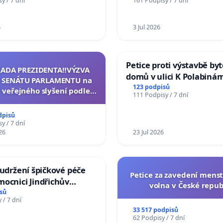
y / 7 dní
161 Podpisy / 7 dní
niversity
6
3 Jul 2026
Petice proti výstavbě by
RADA PREZIDENTA‼️VÝZVA
domů v ulici K Polabinám
 SENÁTU PARLAMENTU na
Pardubicích
123 podpisů
 veřejného slyšení podle §
111 Podpisy / 7 dní
cího řádu Senátu k návrhu
í usnesení k podání ústavní
dpisů
na prezidenta republiky
y / 7 dní
26
23 Jul 2026
 udržení špičkové péče
Petice za zavedení mens
ocnici Jindřichův
volna v České repub
sů
 / 7 dní
33 517 podpisů
62 Podpisy / 7 dní