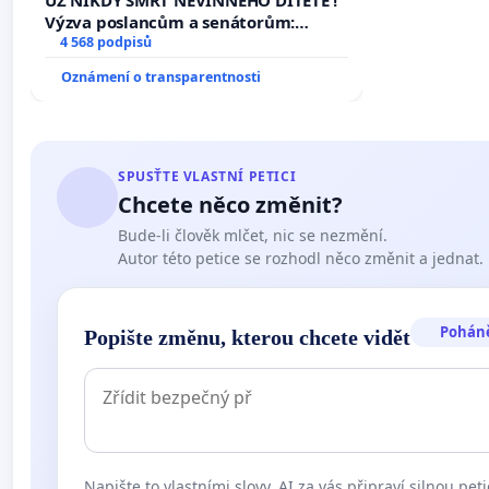
Výzva poslancům a senátorům:
Změňte urychleně zákon, aby se
4 568 podpisů
tragédie malé Viktorky už nemohla
Oznámení o transparentnosti
opakovat!
SPUSŤTE VLASTNÍ PETICI
Chcete něco změnit?
Bude-li člověk mlčet, nic se nezmění.
Autor této petice se rozhodl něco změnit a jednat.
Pohán
Popište změnu, kterou chcete vidět
Napište to vlastními slovy. AI za vás připraví silnou peti