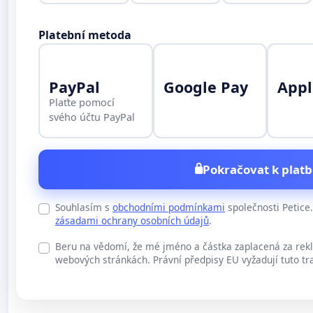
Platební metoda
PayPal
Google Pay
Appl
Plaťte pomocí
svého účtu PayPal
Pokračovat k platb
Souhlasím s
obchodními podmínkami
společnosti Petic
zásadami ochrany osobních údajů
.
Beru na vědomí, že mé jméno a částka zaplacená za rek
webových stránkách. Právní předpisy EU vyžadují tuto tr