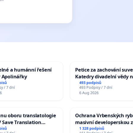
elné a humánní řešení
Petice za zachování suve
 Apolinářky
Katedry divadelní vědy n
pisů
493 podpisů
y / 7 dní
493 Podpisy / 7 dní
6
6 Aug 2026
nu oboru translatologie
Ochrana Vrbenských ryb
/ Save Translation
masivní developerskou 
 the Faculty of Arts,
pisů
1 328 podpisů