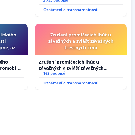
dali kočku 😿 do sušičky, zapnuli ji a
3 755 podpisů
umírání zvířete natočili.
Oznámení o transparentnosti
blízkého
Zrušení promlčecích lhůt u
sti
závažných a zvlášť závažných
jme, až
trestných činů
slyšitelná
kého
Zrušení promlčecích lhůt u
tromobilů,
závažných a zvlášť závažných
ší,
trestných činů
163 podpisů
Oznámení o transparentnosti