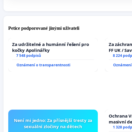
Petice podporované jinými uživateli
Za udržitelné a humánní řešení pro
Za záchran
kočky Apolinářky
FF UK / Sa
7 548 podpisů
the Faculty
8 224 podp
University
Oznámení o transparentnosti
Oznámení 
Ochrana V
Není mi jedno: Za přísnější tresty za
masivní d
sexuální zločiny na dětech
1 328 podp