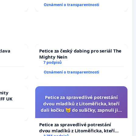
Oznámení o transparentnosti
clava
Petice za český dabing pro seriál The
Mighty Nein
7 podpisů
Oznámení o transparentnosti
nity
Petice za spravedlivé potrestání
 FF UK
dvou mladíků z Litoměřicka, kteří
dali kočku 😿 do sušičky, zapnuli ji a
umírání zvířete natočili.
Petice za spravedlivé potrestání
dvou mladíků z Litoměřicka, kteří