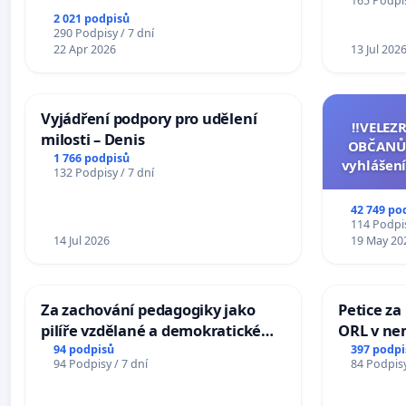
165 Podpis
Charles U
2 021 podpisů
290 Podpisy / 7 dní
22 Apr 2026
13 Jul 202
Vyjádření podpory pro udělení
‼️VELEZ
milosti – Denis
OBČANŮ
1 766 podpisů
vyhlášení
132 Podpisy / 7 dní
144 jedna
na přijet
42 749 po
žaloby 
114 Podpis
14 Jul 2026
19 May 20
Za zachování pedagogiky jako
Petice za
pilíře vzdělané a demokratické
ORL v nem
společnosti
Hradec
94 podpisů
397 podpi
94 Podpisy / 7 dní
84 Podpisy