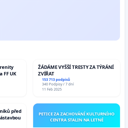
renity
ŽÁDÁME VYŠŠÍ TRESTY ZA TÝRÁNÍ
a FF UK
ZVÍŘAT
153 713 podpisů
340 Podpisy / 7 dní
11 Feb 2025
níků před
PETICE ZA ZACHOVÁNÍ KULTURNÍHO
zástavbou
CENTRA STALIN NA LETNÉ