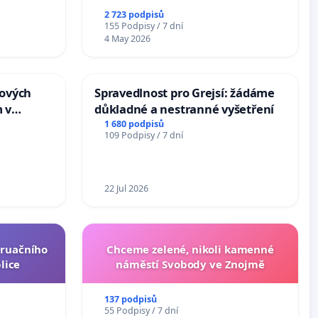
2 723 podpisů
155 Podpisy / 7 dní
4 May 2026
tových
Spravedlnost pro Grejsí: žádáme
 v
důkladné a nestranné vyšetření
1 680 podpisů
109 Podpisy / 7 dní
22 Jul 2026
truačního
Chceme zelené, nikoli kamenné
lice
náměstí Svobody ve Znojmě
137 podpisů
55 Podpisy / 7 dní