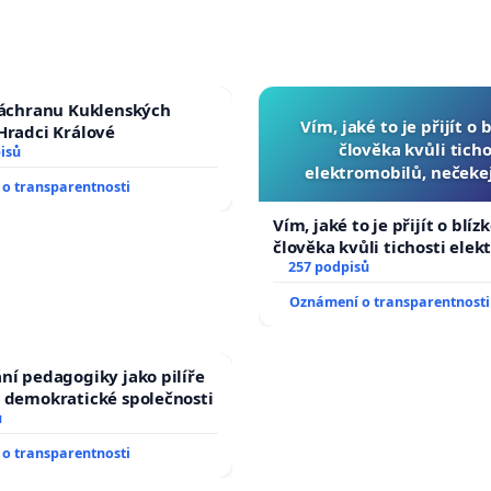
záchranu Kuklenských
Vím, jaké to je přijít o 
Hradci Králové
člověka kvůli ticho
isů
elektromobilů, nečeke
o transparentnosti
přibydou další, zaveďme 
auta!
Vím, jaké to je přijít o blíz
člověka kvůli tichosti elek
nečekejme, až přibydou dal
257 podpisů
zaveďme slyšitelná auta!
Oznámení o transparentnosti
ní pedagogiky jako pilíře
 demokratické společnosti
ů
o transparentnosti