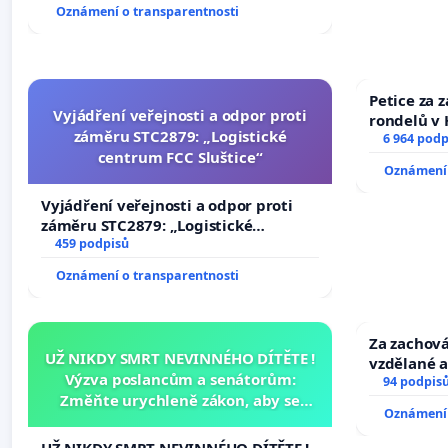
Oznámení o transparentnosti
Petice za 
Vyjádření veřejnosti a odpor proti
rondelů v 
záměru STC2879: „Logistické
6 964 podp
centrum FCC Sluštice“
Oznámení 
Vyjádření veřejnosti a odpor proti
záměru STC2879: „Logistické
centrum FCC Sluštice“
459 podpisů
Oznámení o transparentnosti
Za zachová
UŽ NIKDY SMRT NEVINNÉHO DÍTĚTE !
vzdělané a
Výzva poslancům a senátorům:
94 podpis
Změňte urychleně zákon, aby se
Oznámení 
tragédie malé Viktorky už nemohla
opakovat!
UŽ NIKDY SMRT NEVINNÉHO DÍTĚTE !