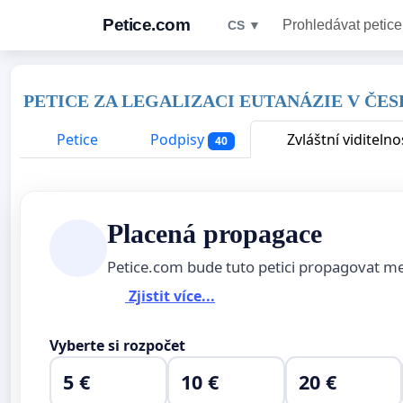
Petice.com
Prohledávat petice
CS ▼
PETICE ZA LEGALIZACI EUTANÁZIE V ČE
Petice
Podpisy
Zvláštní viditelno
40
Placená propagace
Petice.com bude tuto petici propagovat m
Zjistit více...
Vyberte si rozpočet
5 €
10 €
20 €