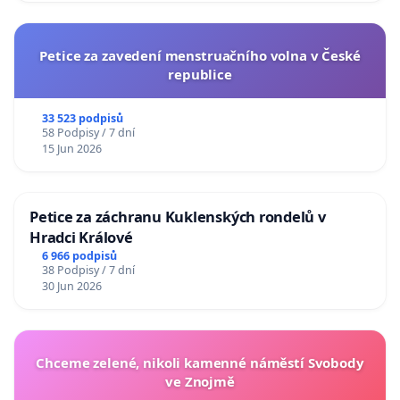
Petice za zavedení menstruačního volna v České
republice
33 523 podpisů
58 Podpisy / 7 dní
15 Jun 2026
Petice za záchranu Kuklenských rondelů v
Hradci Králové
6 966 podpisů
38 Podpisy / 7 dní
30 Jun 2026
Chceme zelené, nikoli kamenné náměstí Svobody
ve Znojmě