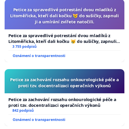
Petice za spravedlivé potrestání dvou mladíků z
Litoměřicka, kteří dali kočku 😿 do sušičky, zapnuli
ji a umírání zvířete natočili.
Petice za spravedlivé potrestání dvou mladíků z
Litoměřicka, kteří dali kočku 😿 do sušičky, zapnuli ji
a umírání zvířete natočili.
3 755 podpisů
Oznámení o transparentnosti
Petice za zachování rozsahu onkourologické péče a
proti tzv. docentralizaci operačních výkonů
Petice za zachování rozsahu onkourologické péče a
proti tzv. docentralizaci operačních výkonů
842 podpisů
Oznámení o transparentnosti