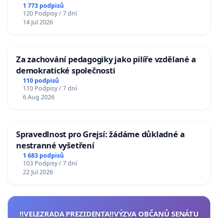
1 773 podpisů
120 Podpisy / 7 dní
14 Jul 2026
Za zachování pedagogiky jako pilíře vzdělané a
demokratické společnosti
110 podpisů
110 Podpisy / 7 dní
6 Aug 2026
Spravedlnost pro Grejsí: žádáme důkladné a
nestranné vyšetření
1 683 podpisů
103 Podpisy / 7 dní
22 Jul 2026
‼️VELEZRADA PREZIDENTA‼️VÝZVA OBČANŮ SENÁTU