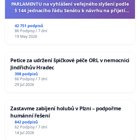
PARLAMENTU na vyhlášení veřejného slyšení podle
§ 144 jednacího řádu Senátu k návrhu na přijetí
usnesení k podání ústavní žaloby na prezidenta
republiky
42 751 podpisů
86 Podpisy / 7 dní
19 May 2026
Petice za udržení špičkové péče ORL v nemocnici
Jindřichův Hradec
398 podpisů
66 Podpisy / 7 dní
29 Jul 2026
Zastavme zabíjení holubů v Plzni – podpořme
humánní řešení
842 podpisů
62 Podpisy / 7 dní
14 Jul 2026