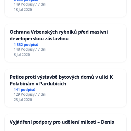
Charles University
149 Podpisy / 7 dní
13 Jul 2026
Ochrana Vrbenských rybníků před masivní
developerskou zástavbou
1 332 podpisů
148 Podpisy / 7 dní
3 Jul 2026
Petice proti výstavbě bytových domů v ulici K
Polabinám v Pardubicích
141 podpisů
129 Podpisy / 7 dní
23 Jul 2026
Vyjádření podpory pro udělení milosti – Denis