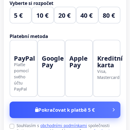
Vyberte si rozpočet
5 €
10 €
20 €
40 €
80 €
Platební metoda
PayPal
Google
Apple
Kreditní
Pay
Pay
karta
Plaťte
pomocí
Visa,
svého
Mastercard
účtu
PayPal
Pokračovat k platbě 5 €
Souhlasím s
obchodními podmínkami
společnosti