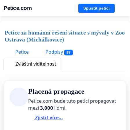
Petice.com
Spustit petici
Petice za humánní řešení situace s mývaly v Zoo
Ostrava (Michálkovice)
Petice
Podpisy
97
Zvláštní viditelnost
Placená propagace
Petice.com bude tuto petici propagovat
mezi
3,000
lidmi.
Zjistit více...