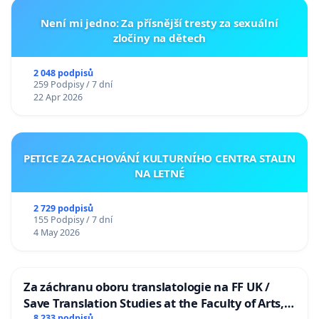
Není mi jedno: Za přísnější tresty za sexuální
zločiny na dětech
2 048 podpisů
259 Podpisy / 7 dní
22 Apr 2026
PETICE ZA ZACHOVÁNÍ KULTURNÍHO CENTRA STALIN
NA LETNÉ
2 729 podpisů
155 Podpisy / 7 dní
4 May 2026
Za záchranu oboru translatologie na FF UK /
Save Translation Studies at the Faculty of Arts,
8 233 podpisů