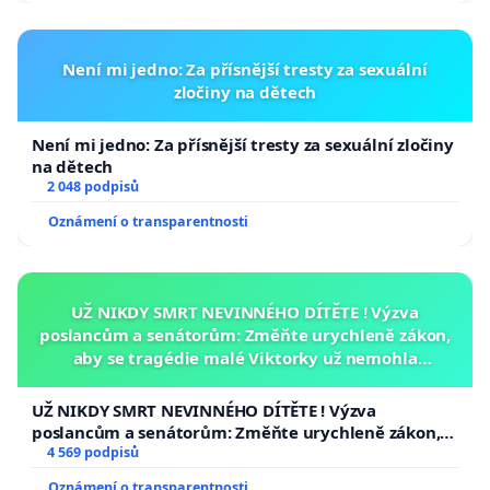
Není mi jedno: Za přísnější tresty za sexuální
zločiny na dětech
Není mi jedno: Za přísnější tresty za sexuální zločiny
na dětech
2 048 podpisů
Oznámení o transparentnosti
UŽ NIKDY SMRT NEVINNÉHO DÍTĚTE ! Výzva
poslancům a senátorům: Změňte urychleně zákon,
aby se tragédie malé Viktorky už nemohla
opakovat!
UŽ NIKDY SMRT NEVINNÉHO DÍTĚTE ! Výzva
poslancům a senátorům: Změňte urychleně zákon,
aby se tragédie malé Viktorky už nemohla opakovat!
4 569 podpisů
Oznámení o transparentnosti