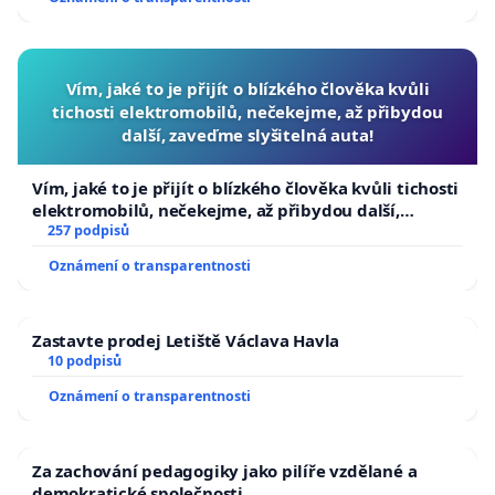
Vím, jaké to je přijít o blízkého člověka kvůli
tichosti elektromobilů, nečekejme, až přibydou
další, zaveďme slyšitelná auta!
Vím, jaké to je přijít o blízkého člověka kvůli tichosti
elektromobilů, nečekejme, až přibydou další,
zaveďme slyšitelná auta!
257 podpisů
Oznámení o transparentnosti
Zastavte prodej Letiště Václava Havla
10 podpisů
Oznámení o transparentnosti
Za zachování pedagogiky jako pilíře vzdělané a
demokratické společnosti