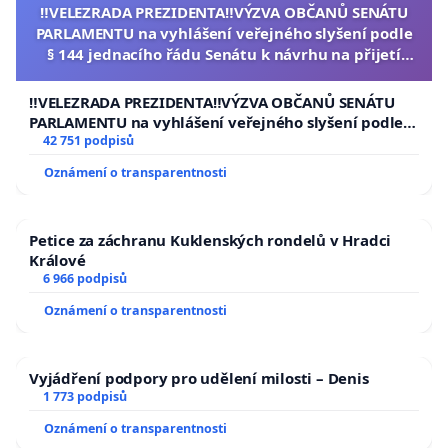
‼️VELEZRADA PREZIDENTA‼️VÝZVA OBČANŮ SENÁTU
PARLAMENTU na vyhlášení veřejného slyšení podle
§ 144 jednacího řádu Senátu k návrhu na přijetí
usnesení k podání ústavní žaloby na prezidenta
republiky
‼️VELEZRADA PREZIDENTA‼️VÝZVA OBČANŮ SENÁTU
PARLAMENTU na vyhlášení veřejného slyšení podle §
144 jednacího řádu Senátu k návrhu na přijetí
42 751 podpisů
usnesení k podání ústavní žaloby na prezidenta
Oznámení o transparentnosti
republiky
Petice za záchranu Kuklenských rondelů v Hradci
Králové
6 966 podpisů
Oznámení o transparentnosti
Vyjádření podpory pro udělení milosti – Denis
1 773 podpisů
Oznámení o transparentnosti