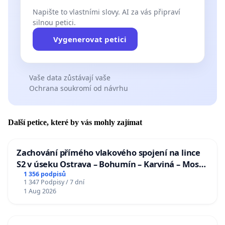
Napište to vlastními slovy. AI za vás připraví
silnou petici.
Vygenerovat petici
Vaše data zůstávají vaše
Ochrana soukromí od návrhu
Další petice, které by vás mohly zajímat
Zachování přímého vlakového spojení na lince
S2 v úseku Ostrava – Bohumín – Karviná – Mosty
u Jablunkova
1 356 podpisů
1 347 Podpisy / 7 dní
1 Aug 2026