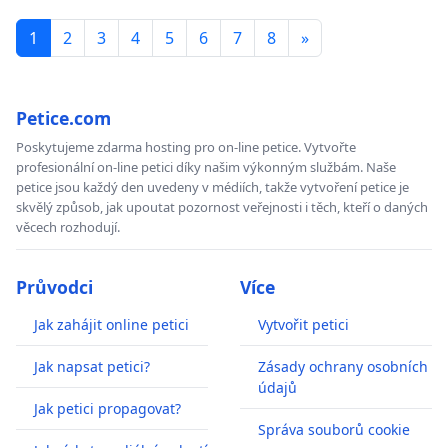
1
2
3
4
5
6
7
8
»
Petice.com
Poskytujeme zdarma hosting pro on-line petice. Vytvořte
profesionální on-line petici díky našim výkonným službám. Naše
petice jsou každý den uvedeny v médiích, takže vytvoření petice je
skvělý způsob, jak upoutat pozornost veřejnosti i těch, kteří o daných
věcech rozhodují.
Průvodci
Více
Jak zahájit online petici
Vytvořit petici
Jak napsat petici?
Zásady ochrany osobních
údajů
Jak petici propagovat?
Správa souborů cookie