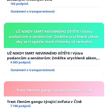
162 podpisů
Oznámení o transparentnosti
UŽ NIKDY SMRT NEVINNÉHO DÍTĚTE ! Výzva
poslancům a senátorům: Změňte urychleně zákon,
aby se tragédie malé Viktorky už nemohla
opakovat!
UŽ NIKDY SMRT NEVINNÉHO DÍTĚTE ! Výzva
poslancům a senátorům: Změňte urychleně zákon,
aby se tragédie malé Viktorky už nemohla opakovat!
4 565 podpisů
Oznámení o transparentnosti
Trest členům gangu týrající zvířata v Číně
Trest členům gangu týrající zvířata v Číně
7 748 podpisů