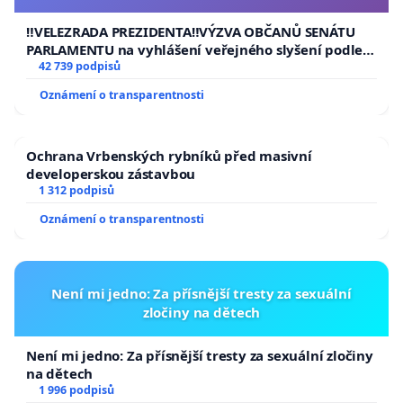
usnesení k podání ústavní žaloby na prezidenta
republiky
‼️VELEZRADA PREZIDENTA‼️VÝZVA OBČANŮ SENÁTU
PARLAMENTU na vyhlášení veřejného slyšení podle §
144 jednacího řádu Senátu k návrhu na přijetí
42 739 podpisů
usnesení k podání ústavní žaloby na prezidenta
Oznámení o transparentnosti
republiky
Ochrana Vrbenských rybníků před masivní
developerskou zástavbou
1 312 podpisů
Oznámení o transparentnosti
Není mi jedno: Za přísnější tresty za sexuální
zločiny na dětech
Není mi jedno: Za přísnější tresty za sexuální zločiny
na dětech
1 996 podpisů