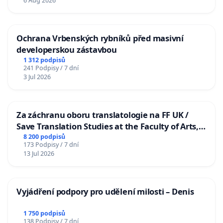
6 Aug 2026
Ochrana Vrbenských rybníků před masivní
developerskou zástavbou
1 312 podpisů
241 Podpisy / 7 dní
3 Jul 2026
Za záchranu oboru translatologie na FF UK /
Save Translation Studies at the Faculty of Arts,
Charles University
8 200 podpisů
173 Podpisy / 7 dní
13 Jul 2026
Vyjádření podpory pro udělení milosti – Denis
1 750 podpisů
138 Podpisy / 7 dní