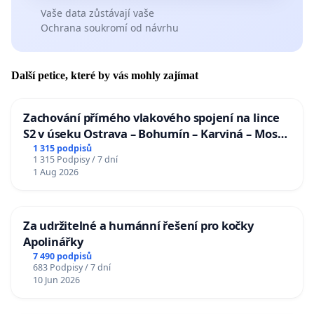
Vaše data zůstávají vaše
Ochrana soukromí od návrhu
Další petice, které by vás mohly zajímat
Zachování přímého vlakového spojení na lince
S2 v úseku Ostrava – Bohumín – Karviná – Mosty
u Jablunkova
1 315 podpisů
1 315 Podpisy / 7 dní
1 Aug 2026
Za udržitelné a humánní řešení pro kočky
Apolinářky
7 490 podpisů
683 Podpisy / 7 dní
10 Jun 2026