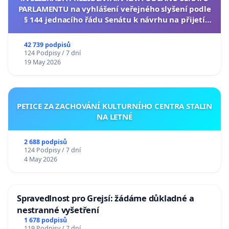
PARLAMENTU na vyhlášení veřejného slyšení podle
§ 144 jednacího řádu Senátu k návrhu na přijetí
usnesení k podání ústavní žaloby na prezidenta
republiky
42 739 podpisů
124 Podpisy / 7 dní
19 May 2026
PETICE ZA ZACHOVÁNÍ KULTURNÍHO CENTRA STALIN
NA LETNÉ
2 688 podpisů
124 Podpisy / 7 dní
4 May 2026
Spravedlnost pro Grejsí: žádáme důkladné a
nestranné vyšetření
1 678 podpisů
119 Podpisy / 7 dní