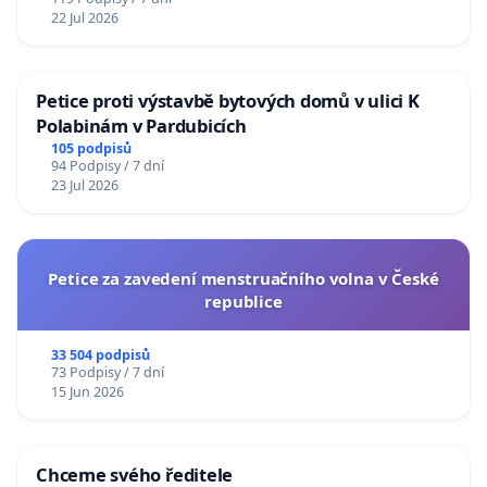
22 Jul 2026
Petice proti výstavbě bytových domů v ulici K
Polabinám v Pardubicích
105 podpisů
94 Podpisy / 7 dní
23 Jul 2026
Petice za zavedení menstruačního volna v České
republice
33 504 podpisů
73 Podpisy / 7 dní
15 Jun 2026
Chceme svého ředitele