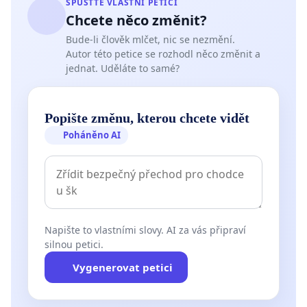
SPUSŤTE VLASTNÍ PETICI
Chcete něco změnit?
Bude-li člověk mlčet, nic se nezmění.
Autor této petice se rozhodl něco změnit a
jednat. Uděláte to samé?
Popište změnu, kterou chcete vidět
Poháněno AI
Napište to vlastními slovy. AI za vás připraví
silnou petici.
Vygenerovat petici