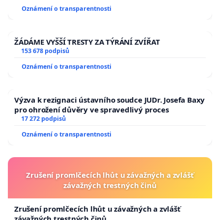
Oznámení o transparentnosti
ŽÁDÁME VYŠŠÍ TRESTY ZA TÝRÁNÍ ZVÍŘAT
153 678 podpisů
Oznámení o transparentnosti
Výzva k rezignaci ústavního soudce JUDr. Josefa Baxy
pro ohrožení důvěry ve spravedlivý proces
17 272 podpisů
Oznámení o transparentnosti
Zrušení promlčecích lhůt u závažných a zvlášť
závažných trestných činů
Zrušení promlčecích lhůt u závažných a zvlášť
závažných trestných činů