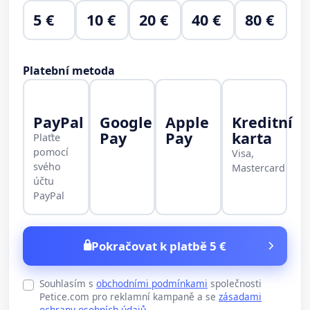
5 €
10 €
20 €
40 €
80 €
Platební metoda
PayPal
Google
Apple
Kreditní
Pay
Pay
karta
Plaťte
pomocí
Visa,
svého
Mastercard
účtu
PayPal
Pokračovat k platbě 5 €
Souhlasím s
obchodními podmínkami
společnosti
Petice.com pro reklamní kampaně a se
zásadami
ochrany osobních údajů
.