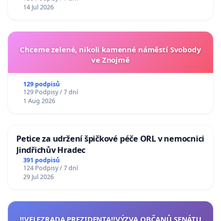
14 Jul 2026
Chceme zelené, nikoli kamenné náměstí Svobody
ve Znojmě
129 podpisů
129 Podpisy / 7 dní
1 Aug 2026
Petice za udržení špičkové péče ORL v nemocnici
Jindřichův Hradec
391 podpisů
124 Podpisy / 7 dní
29 Jul 2026
‼️VELEZRADA PREZIDENTA‼️VÝZVA OBČANŮ SENÁTU