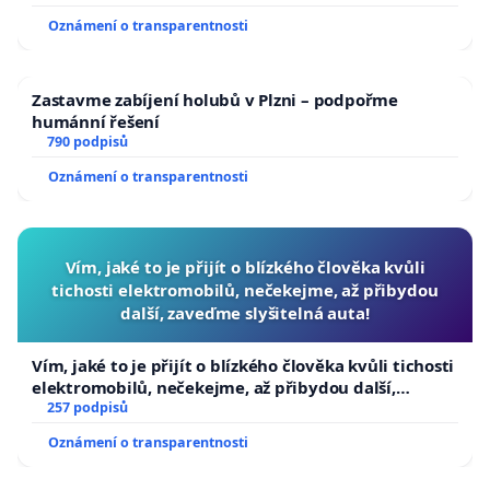
Oznámení o transparentnosti
Zastavme zabíjení holubů v Plzni – podpořme
humánní řešení
790 podpisů
Oznámení o transparentnosti
Vím, jaké to je přijít o blízkého člověka kvůli
tichosti elektromobilů, nečekejme, až přibydou
další, zaveďme slyšitelná auta!
Vím, jaké to je přijít o blízkého člověka kvůli tichosti
elektromobilů, nečekejme, až přibydou další,
zaveďme slyšitelná auta!
257 podpisů
Oznámení o transparentnosti