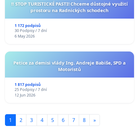
‼️ STOP TURISTICKÉ PASTI! Chceme důstojné využití
prostoru na Radnických schodech
1 172 podpisů
30 Podpisy / 7 dní
6 May 2026
Petice za demisi vlády Ing. Andreje Babiše, SPD a
Motoristů
1 817 podpisů
25 Podpisy / 7 dní
12 Jun 2026
1
2
3
4
5
6
7
8
»