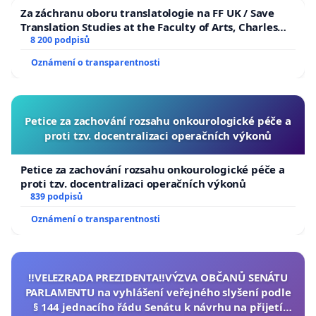
Za záchranu oboru translatologie na FF UK / Save
Translation Studies at the Faculty of Arts, Charles
University
8 200 podpisů
Oznámení o transparentnosti
Petice za zachování rozsahu onkourologické péče a
proti tzv. docentralizaci operačních výkonů
Petice za zachování rozsahu onkourologické péče a
proti tzv. docentralizaci operačních výkonů
839 podpisů
Oznámení o transparentnosti
‼️VELEZRADA PREZIDENTA‼️VÝZVA OBČANŮ SENÁTU
PARLAMENTU na vyhlášení veřejného slyšení podle
§ 144 jednacího řádu Senátu k návrhu na přijetí