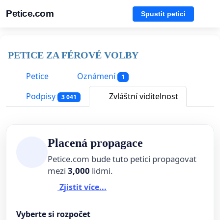
Petice.com
Spustit petici
PETICE ZA FÉROVÉ VOLBY
Petice
Oznámení
1
Podpisy
Zvláštní viditelnost
3 041
Placená propagace
Petice.com bude tuto petici propagovat
mezi
3,000
lidmi.
Zjistit více...
Vyberte si rozpočet