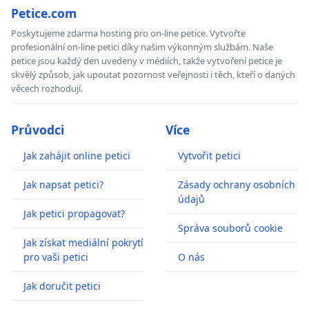
Petice.com
Poskytujeme zdarma hosting pro on-line petice. Vytvořte
profesionální on-line petici díky našim výkonným službám. Naše
petice jsou každý den uvedeny v médiích, takže vytvoření petice je
skvělý způsob, jak upoutat pozornost veřejnosti i těch, kteří o daných
věcech rozhodují.
Průvodci
Více
Jak zahájit online petici
Vytvořit petici
Jak napsat petici?
Zásady ochrany osobních
údajů
Jak petici propagovat?
Správa souborů cookie
Jak získat mediální pokrytí
pro vaši petici
O nás
Jak doručit petici