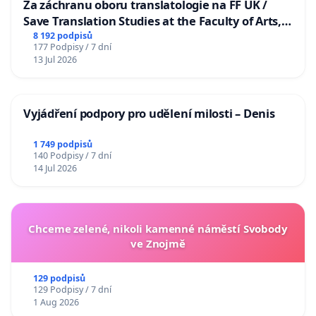
Za záchranu oboru translatologie na FF UK /
Save Translation Studies at the Faculty of Arts,
Charles University
8 192 podpisů
177 Podpisy / 7 dní
13 Jul 2026
Vyjádření podpory pro udělení milosti – Denis
1 749 podpisů
140 Podpisy / 7 dní
14 Jul 2026
Chceme zelené, nikoli kamenné náměstí Svobody
ve Znojmě
129 podpisů
129 Podpisy / 7 dní
1 Aug 2026