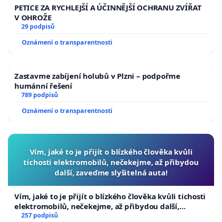
PETICE ZA RYCHLEJŠÍ A ÚČINNĚJŠÍ OCHRANU ZVÍŘAT
V OHROŽE
29 podpisů
Oznámení o transparentnosti
Zastavme zabíjení holubů v Plzni – podpořme
humánní řešení
789 podpisů
Oznámení o transparentnosti
Vím, jaké to je přijít o blízkého člověka kvůli
tichosti elektromobilů, nečekejme, až přibydou
další, zaveďme slyšitelná auta!
Vím, jaké to je přijít o blízkého člověka kvůli tichosti
elektromobilů, nečekejme, až přibydou další,
zaveďme slyšitelná auta!
257 podpisů