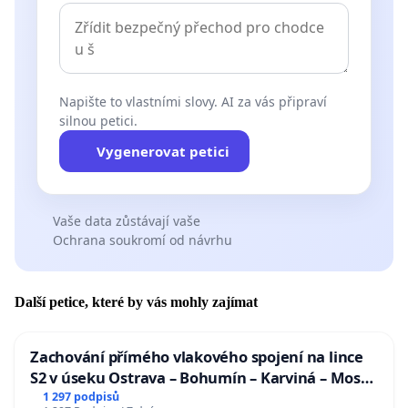
Napište to vlastními slovy. AI za vás připraví
silnou petici.
Vygenerovat petici
Vaše data zůstávají vaše
Ochrana soukromí od návrhu
Další petice, které by vás mohly zajímat
Zachování přímého vlakového spojení na lince
S2 v úseku Ostrava – Bohumín – Karviná – Mosty
u Jablunkova
1 297 podpisů