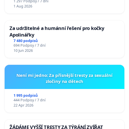
1 297 Podpisy / 7 dní
1 Aug 2026
Za udržitelné a humánní řešení pro kočky
Apolinářky
7 480 podpisů
694 Podpisy / 7 dní
10 Jun 2026
Není mi jedno: Za přísnější tresty za sexuální
zločiny na dětech
1 995 podpisů
444 Podpisy / 7 dní
22 Apr 2026
ŽÁDÁME VYŠŠÍ TRESTY ZA TÝRÁNÍ ZVÍŘAT