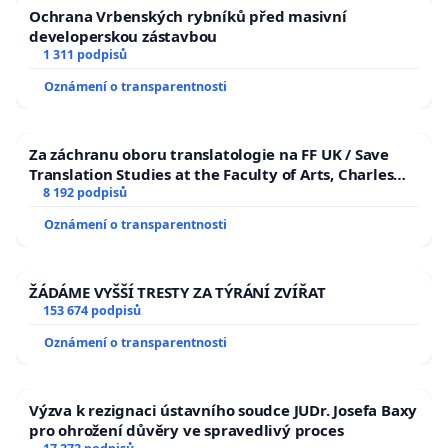
Ochrana Vrbenských rybníků před masivní
developerskou zástavbou
1 311 podpisů
Oznámení o transparentnosti
Za záchranu oboru translatologie na FF UK / Save
Translation Studies at the Faculty of Arts, Charles
University
8 192 podpisů
Oznámení o transparentnosti
ŽÁDÁME VYŠŠÍ TRESTY ZA TÝRÁNÍ ZVÍŘAT
153 674 podpisů
Oznámení o transparentnosti
Výzva k rezignaci ústavního soudce JUDr. Josefa Baxy
pro ohrožení důvěry ve spravedlivý proces