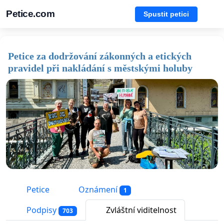
Petice.com
Spustit petici
Petice za dodržování zákonných a etických
pravidel při nakládání s městskými holuby
Petice
Oznámení
1
Podpisy
Zvláštní viditelnost
703