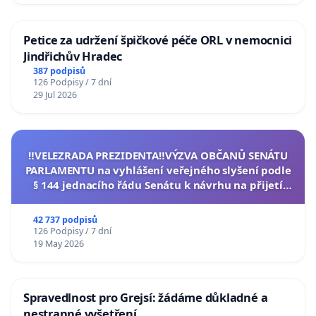
Petice za udržení špičkové péče ORL v nemocnici
Jindřichův Hradec
387 podpisů
126 Podpisy / 7 dní
29 Jul 2026
‼️VELEZRADA PREZIDENTA‼️VÝZVA OBČANŮ SENÁTU
PARLAMENTU na vyhlášení veřejného slyšení podle
§ 144 jednacího řádu Senátu k návrhu na přijetí
usnesení k podání ústavní žaloby na prezidenta
republiky
42 737 podpisů
126 Podpisy / 7 dní
19 May 2026
Spravedlnost pro Grejsí: žádáme důkladné a
nestranné vyšetření