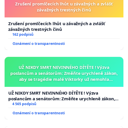
Zrušení promlčecích lhůt u závažných a zvlášť
závažných trestných činů
Zrušení promlčecích lhůt u závažných a zvlášť
závažných trestných činů
162 podpisů
Oznámení o transparentnosti
UŽ NIKDY SMRT NEVINNÉHO DÍTĚTE ! Výzva
poslancům a senátorům: Změňte urychleně zákon,
aby se tragédie malé Viktorky už nemohla
opakovat!
UŽ NIKDY SMRT NEVINNÉHO DÍTĚTE ! Výzva
poslancům a senátorům: Změňte urychleně zákon,
aby se tragédie malé Viktorky už nemohla opakovat!
4 565 podpisů
Oznámení o transparentnosti