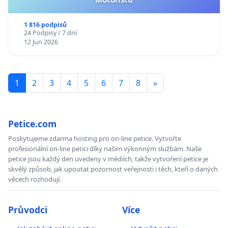
1 816 podpisů
24 Podpisy / 7 dní
12 Jun 2026
1
2
3
4
5
6
7
8
»
Petice.com
Poskytujeme zdarma hosting pro on-line petice. Vytvořte
profesionální on-line petici díky našim výkonným službám. Naše
petice jsou každý den uvedeny v médiích, takže vytvoření petice je
skvělý způsob, jak upoutat pozornost veřejnosti i těch, kteří o daných
věcech rozhodují.
Průvodci
Více