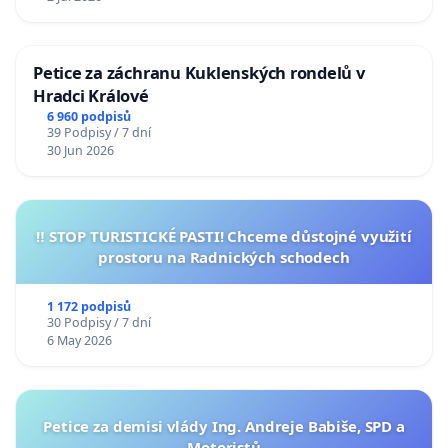
Petice za záchranu Kuklenských rondelů v
Hradci Králové
6 960 podpisů
39 Podpisy / 7 dní
30 Jun 2026
‼️ STOP TURISTICKÉ PASTI! Chceme důstojné využití
prostoru na Radnických schodech
1 172 podpisů
30 Podpisy / 7 dní
6 May 2026
Petice za demisi vlády Ing. Andreje Babiše, SPD a
Motoristů