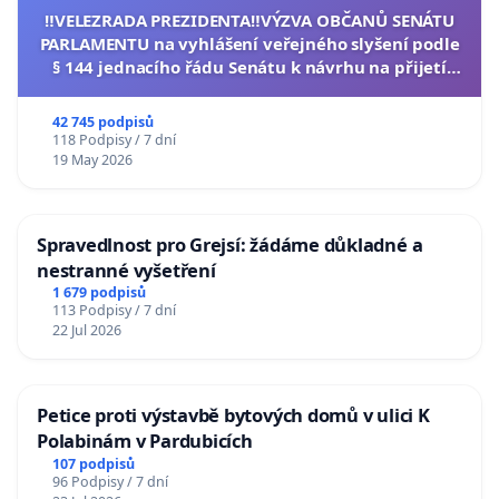
‼️VELEZRADA PREZIDENTA‼️VÝZVA OBČANŮ SENÁTU
PARLAMENTU na vyhlášení veřejného slyšení podle
§ 144 jednacího řádu Senátu k návrhu na přijetí
usnesení k podání ústavní žaloby na prezidenta
republiky
42 745 podpisů
118 Podpisy / 7 dní
19 May 2026
Spravedlnost pro Grejsí: žádáme důkladné a
nestranné vyšetření
1 679 podpisů
113 Podpisy / 7 dní
22 Jul 2026
Petice proti výstavbě bytových domů v ulici K
Polabinám v Pardubicích
107 podpisů
96 Podpisy / 7 dní