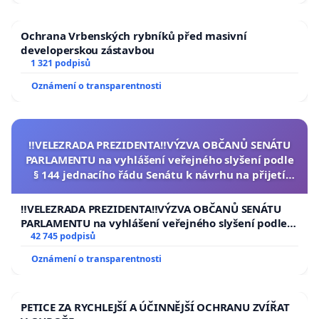
Ochrana Vrbenských rybníků před masivní
developerskou zástavbou
1 321 podpisů
Oznámení o transparentnosti
‼️VELEZRADA PREZIDENTA‼️VÝZVA OBČANŮ SENÁTU
PARLAMENTU na vyhlášení veřejného slyšení podle
§ 144 jednacího řádu Senátu k návrhu na přijetí
usnesení k podání ústavní žaloby na prezidenta
republiky
‼️VELEZRADA PREZIDENTA‼️VÝZVA OBČANŮ SENÁTU
PARLAMENTU na vyhlášení veřejného slyšení podle §
144 jednacího řádu Senátu k návrhu na přijetí
42 745 podpisů
usnesení k podání ústavní žaloby na prezidenta
Oznámení o transparentnosti
republiky
PETICE ZA RYCHLEJŠÍ A ÚČINNĚJŠÍ OCHRANU ZVÍŘAT