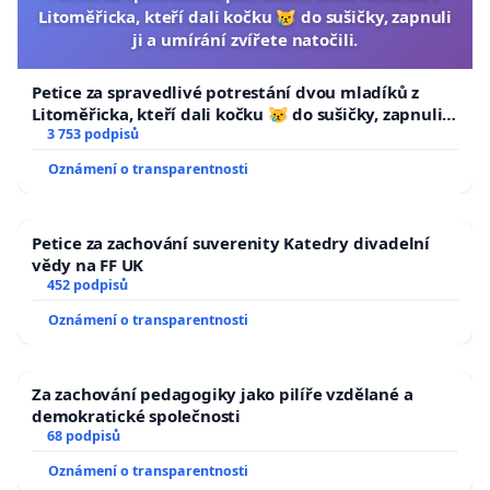
Litoměřicka, kteří dali kočku 😿 do sušičky, zapnuli
ji a umírání zvířete natočili.
Petice za spravedlivé potrestání dvou mladíků z
Litoměřicka, kteří dali kočku 😿 do sušičky, zapnuli ji
a umírání zvířete natočili.
3 753 podpisů
Oznámení o transparentnosti
Petice za zachování suverenity Katedry divadelní
vědy na FF UK
452 podpisů
Oznámení o transparentnosti
Za zachování pedagogiky jako pilíře vzdělané a
demokratické společnosti
68 podpisů
Oznámení o transparentnosti