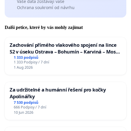
Vaše data zůstávají vaše
Ochrana soukromí od návrhu
Další petice, které by vás mohly zajímat
Zachování přímého vlakového spojení na lince
S2 v úseku Ostrava – Bohumín – Karviná – Mosty
u Jablunkova
1 333 podpisů
1 333 Podpisy / 7 dní
1 Aug 2026
Za udržitelné a humánní řešení pro kočky
Apolinářky
7 530 podpisů
666 Podpisy / 7 dní
10 Jun 2026