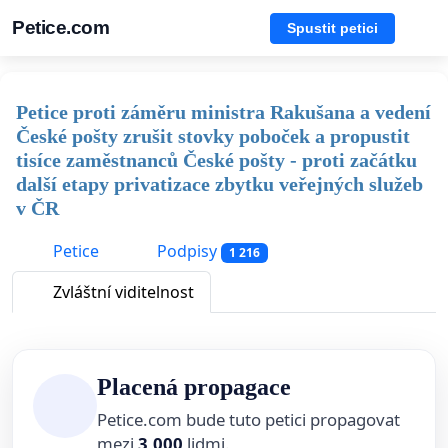
Petice.com
Spustit petici
Petice proti záměru ministra Rakušana a vedení
České pošty zrušit stovky poboček a propustit
tisíce zaměstnanců České pošty - proti začátku
další etapy privatizace zbytku veřejných služeb
v ČR
Petice
Podpisy
1 216
Zvláštní viditelnost
Placená propagace
Petice.com bude tuto petici propagovat
mezi
3,000
lidmi.