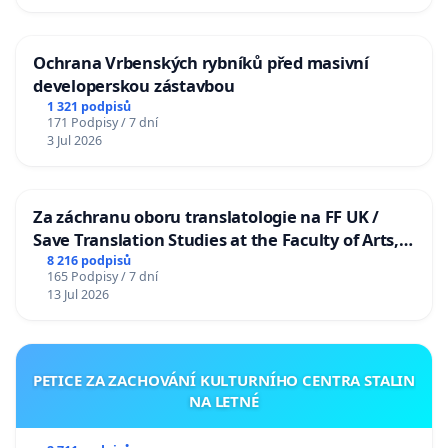
Ochrana Vrbenských rybníků před masivní
developerskou zástavbou
1 321 podpisů
171 Podpisy / 7 dní
3 Jul 2026
Za záchranu oboru translatologie na FF UK /
Save Translation Studies at the Faculty of Arts,
Charles University
8 216 podpisů
165 Podpisy / 7 dní
13 Jul 2026
PETICE ZA ZACHOVÁNÍ KULTURNÍHO CENTRA STALIN
NA LETNÉ