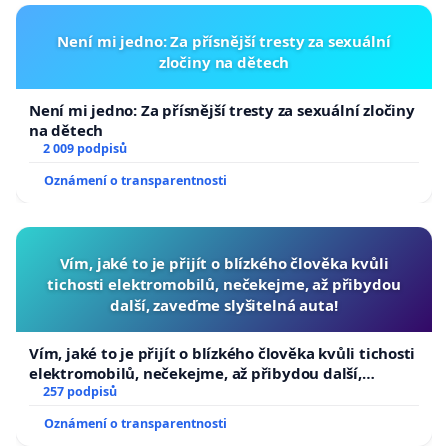
Není mi jedno: Za přísnější tresty za sexuální
zločiny na dětech
Není mi jedno: Za přísnější tresty za sexuální zločiny
na dětech
2 009 podpisů
Oznámení o transparentnosti
Vím, jaké to je přijít o blízkého člověka kvůli
tichosti elektromobilů, nečekejme, až přibydou
další, zaveďme slyšitelná auta!
Vím, jaké to je přijít o blízkého člověka kvůli tichosti
elektromobilů, nečekejme, až přibydou další,
zaveďme slyšitelná auta!
257 podpisů
Oznámení o transparentnosti