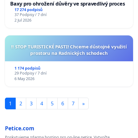
Baxy pro ohrožení důvěry ve spravedlivý proces
17 274 podpisů
37 Podpisy / 7 dní
2 Jul 2026
‼️ STOP TURISTICKÉ PASTI! Chceme důstojné využití
prostoru na Radnických schodech
1 174 podpisů
29 Podpisy / 7 dní
6 May 2026
1
2
3
4
5
6
7
»
Petice.com
Poskytujeme zdarma hosting pro on-line petice. Vytvořte