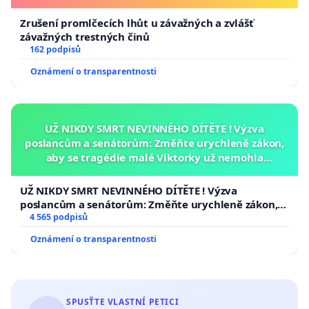
Zrušení promlčecích lhůt u závažných a zvlášť
závažných trestných činů
162 podpisů
Oznámení o transparentnosti
UŽ NIKDY SMRT NEVINNÉHO DÍTĚTE ! Výzva
poslancům a senátorům: Změňte urychleně zákon,
aby se tragédie malé Viktorky už nemohla
opakovat!
UŽ NIKDY SMRT NEVINNÉHO DÍTĚTE ! Výzva
poslancům a senátorům: Změňte urychleně zákon,
aby se tragédie malé Viktorky už nemohla opakovat!
4 565 podpisů
Oznámení o transparentnosti
SPUSŤTE VLASTNÍ PETICI