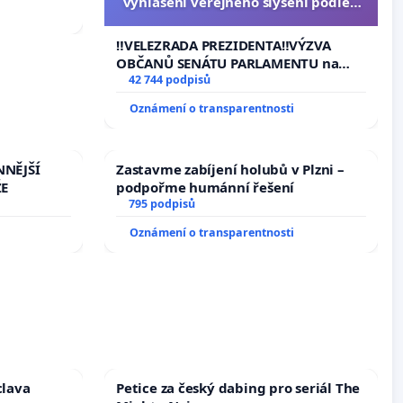
vyhlášení veřejného slyšení podle §
144 jednacího řádu Senátu k návrhu
na přijetí usnesení k podání ústavní
‼️VELEZRADA PREZIDENTA‼️VÝZVA
žaloby na prezidenta republiky
OBČANŮ SENÁTU PARLAMENTU na
vyhlášení veřejného slyšení podle §
42 744 podpisů
144 jednacího řádu Senátu k návrhu
Oznámení o transparentnosti
na přijetí usnesení k podání ústavní
žaloby na prezidenta republiky
NNĚJŠÍ
Zastavme zabíjení holubů v Plzni –
ŽE
podpořme humánní řešení
795 podpisů
Oznámení o transparentnosti
clava
Petice za český dabing pro seriál The