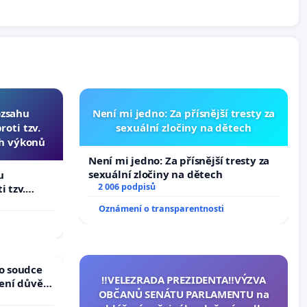
ozsahu
Není mi jedno: Za přísnější tresty za
oti tzv.
sexuální zločiny na dětech
ch výkonů
Není mi jedno: Za přísnější tresty za
sexuální zločiny na dětech
u
2 006 podpisů
i tzv.
 výkonů
Oznámení o transparentnosti
ho soudce
‼️VELEZRADA PREZIDENTA‼️VÝZVA
žení důvěry
OBČANŮ SENÁTU PARLAMENTU na