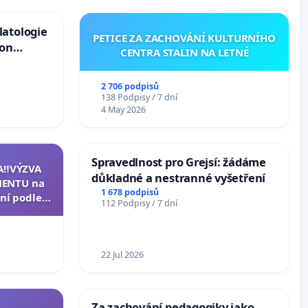
latologie
PETICE ZA ZACHOVÁNÍ KULTURNÍHO
ion
CENTRA STALIN NA LETNÉ
Arts,
2 706 podpisů
138 Podpisy / 7 dní
4 May 2026
Spravedlnost pro Grejsí: žádáme
A‼️VÝZVA
důkladné a nestranné vyšetření
ENTU na
1 678 podpisů
ní podle §
112 Podpisy / 7 dní
u k návrhu
ní ústavní
epubliky
22 Jul 2026
Za zachování pedagogiky jako