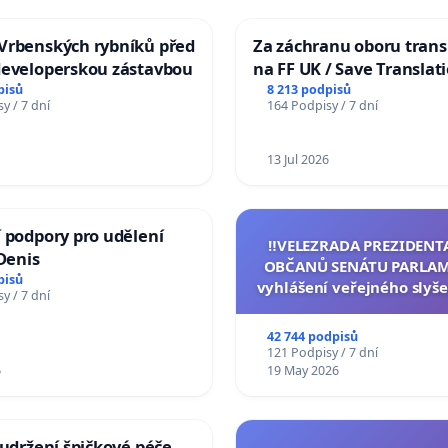
Vrbenských rybníků před
Za záchranu oboru trans
developerskou zástavbou
na FF UK / Save Translat
Studies at the Faculty of 
pisů
8 213 podpisů
y / 7 dní
164 Podpisy / 7 dní
Charles University
13 Jul 2026
 podpory pro udělení
‼️VELEZRADA PREZIDENT
 Denis
OBČANŮ SENÁTU PARLAM
pisů
vyhlášení veřejného slyše
y / 7 dní
144 jednacího řádu Senát
na přijetí usnesení k podá
42 744 podpisů
žaloby na prezidenta r
121 Podpisy / 7 dní
6
19 May 2026
 udržení špičkové péče