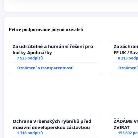
Petice podporované jinými uživateli
Za udržitelné a humánní řešení pro
Za záchran
kočky Apolinářky
FF UK / Sa
7 523 podpisů
the Faculty
8 213 podp
University
Oznámení o transparentnosti
Oznámení 
Ochrana Vrbenských rybníků před
ŽÁDÁME VY
masivní developerskou zástavbou
ZVÍŘAT
1 318 podpisů
153 692 p