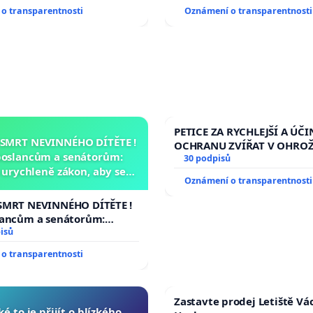
o transparentnosti
Oznámení o transparentnosti
PETICE ZA RYCHLEJŠÍ A ÚČI
 SMRT NEVINNÉHO DÍTĚTE !
OCHRANU ZVÍŘAT V OHRO
poslancům a senátorům:
30 podpisů
urychleně zákon, aby se
Oznámení o transparentnosti
malé Viktorky už nemohla
opakovat!
SMRT NEVINNÉHO DÍTĚTE !
lancům a senátorům:
ychleně zákon, aby se
isů
malé Viktorky už nemohla
o transparentnosti
Zastavte prodej Letiště Vá
ké to je přijít o blízkého