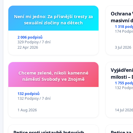
Ochrana 
Není mi jedno: Za přísnější tresty za
masivní 
sexuální zločiny na dětech
1 318 pod
174 Podpis
2 006 podpisů
329 Podpisy / 7 dní
22 Apr 2026
3 Jul 2026
Vyjádření
Chceme zelené, nikoli kamenné
milosti –
náměstí Svobody ve Znojmě
1 755 pod
132 Podpis
132 podpisů
132 Podpisy / 7 dní
1 Aug 2026
14 Jul 202
Petice proti výstavbě bytových
Petice za