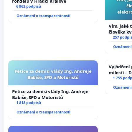
rondelů v Hradci Králové
čl
6 962 podpisů
elektr
Oznámení o transparentnosti
přibydou 
Vím, jaké t
člověka kv
nečekejme,
257 podpi
zaveďme sl
Oznámení 
Vyjádření 
Petice za demisi vlády Ing. Andreje
milosti – 
Babiše, SPD a Motoristů
1 755 podp
Oznámení 
Petice za demisi vlády Ing. Andreje
Babiše, SPD a Motoristů
1 818 podpisů
Oznámení o transparentnosti