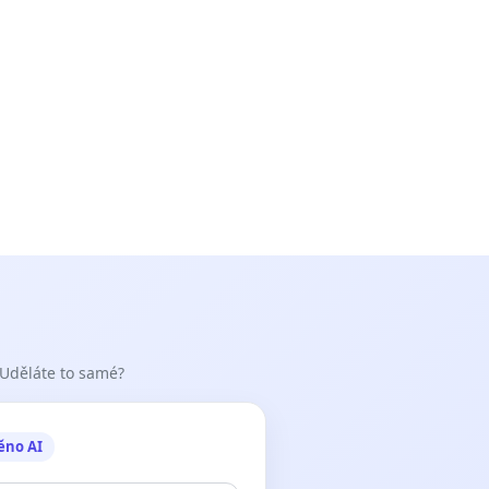
 Uděláte to samé?
ěno AI