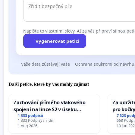
Napište to vlastními slovy. AI za vás připraví silnou peti
Vygenerovat petici
Vaše data zůstávají vaše
Ochrana soukromí od návrhu
Další petice, které by vás mohly zajímat
Zachování přímého vlakového
Za udržit
spojení na lince S2 v úseku
pro kočky
Ostrava – Bohumín – Karviná –
1 333 podpisů
7 523 pod
1 333 Podpisy / 7 dní
668 Podpis
Mosty u Jablunkova
1 Aug 2026
10 Jun 202