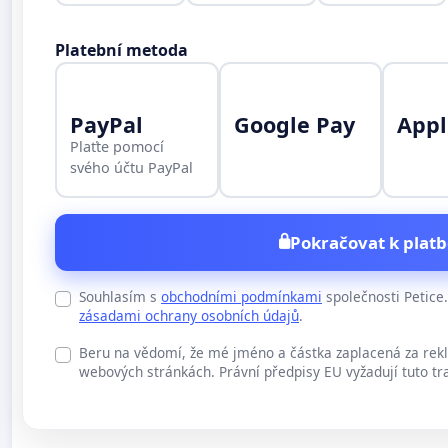
Platební metoda
PayPal
Google Pay
Appl
Plaťte pomocí
svého účtu PayPal
Pokračovat k platb
Souhlasím s
obchodními podmínkami
společnosti Petic
zásadami ochrany osobních údajů
.
Beru na vědomí, že mé jméno a částka zaplacená za rek
webových stránkách. Právní předpisy EU vyžadují tuto tr