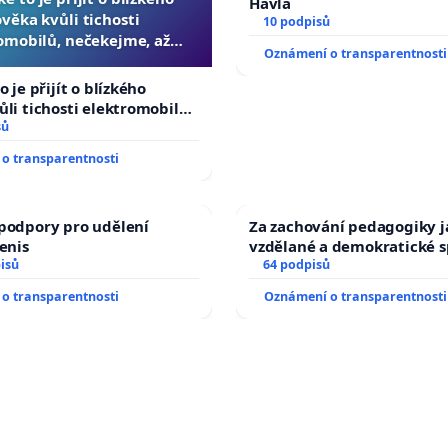
Havla
ověka kvůli tichosti
10 podpisů
omobilů, nečekejme, až
Oznámení o transparentnosti
další, zaveďme slyšitelná
auta!
o je přijít o blízkého
ůli tichosti elektromobilů,
 až přibydou další,
sů
yšitelná auta!
o transparentnosti
podpory pro udělení
Za zachování pedagogiky ja
Denis
vzdělané a demokratické s
isů
64 podpisů
o transparentnosti
Oznámení o transparentnosti