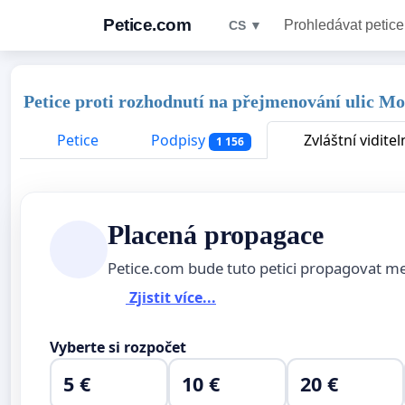
Petice.com
Prohledávat petice
CS ▼
Petice proti rozhodnutí na přejmenování ulic M
Petice
Podpisy
Zvláštní viditel
1 156
Placená propagace
Petice.com bude tuto petici propagovat m
Zjistit více...
Vyberte si rozpočet
5 €
10 €
20 €