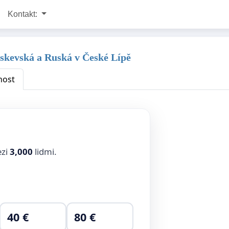
Kontakt:
oskevská a Ruská v České Lípě
nost
ezi
3,000
lidmi.
40 €
80 €