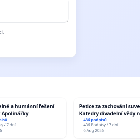
ci.
elné a humánní řešení
Petice za zachování suve
 Apolinářky
Katedry divadelní vědy n
pisů
436 podpisů
y / 7 dní
436 Podpisy / 7 dní
6
6 Aug 2026