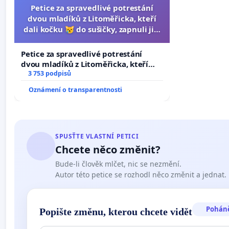
Petice za spravedlivé potrestání
dvou mladíků z Litoměřicka, kteří
dali kočku 😿 do sušičky, zapnuli ji a
umírání zvířete natočili.
Petice za spravedlivé potrestání
dvou mladíků z Litoměřicka, kteří
dali kočku 😿 do sušičky, zapnuli ji a
3 753 podpisů
umírání zvířete natočili.
Oznámení o transparentnosti
SPUSŤTE VLASTNÍ PETICI
Chcete něco změnit?
Bude-li člověk mlčet, nic se nezmění.
Autor této petice se rozhodl něco změnit a jednat.
Pohán
Popište změnu, kterou chcete vidět