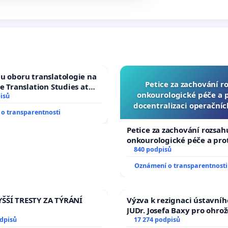
u oboru translatologie na
Petice za zachování r
ve Translation Studies at
onkourologické péče a pr
 of Arts, Charles
isů
docentralizaci operační
o transparentnosti
Petice za zachování rozsah
onkourologické péče a prot
docentralizaci operačních
840 podpisů
Oznámení o transparentnosti
ŠŠÍ TRESTY ZA TÝRÁNÍ
Výzva k rezignaci ústavní
JUDr. Josefa Baxy pro ohro
odpisů
ve spravedlivý proces
17 274 podpisů