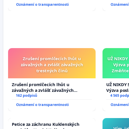
Oznámení o transparentnosti
Oznámení 
Zrušení promlčecích lhůt u
UŽ NIKDY
závažných a zvlášť závažných
Výzva 
trestných činů
Změňte 
tragédie 
Zrušení promlčecích lhůt u
UŽ NIKDY 
závažných a zvlášť závažných
Výzva pos
trestných činů
162 podpisů
Změňte ur
4 565 podp
tragédie 
Oznámení o transparentnosti
Oznámení 
opakovat!
Petice za záchranu Kuklenských
Vím, ja