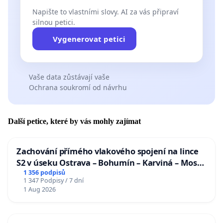
Napište to vlastními slovy. AI za vás připraví
silnou petici.
Vygenerovat petici
Vaše data zůstávají vaše
Ochrana soukromí od návrhu
Další petice, které by vás mohly zajímat
Zachování přímého vlakového spojení na lince
S2 v úseku Ostrava – Bohumín – Karviná – Mosty
u Jablunkova
1 356 podpisů
1 347 Podpisy / 7 dní
1 Aug 2026