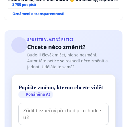
a umírání zvířete natočili.
3 755 podpisů
Oznámení o transparentnosti
SPUSŤTE VLASTNÍ PETICI
Chcete něco změnit?
Bude-li člověk mlčet, nic se nezmění.
Autor této petice se rozhodl něco změnit a
jednat. Uděláte to samé?
Popište změnu, kterou chcete vidět
Poháněno AI