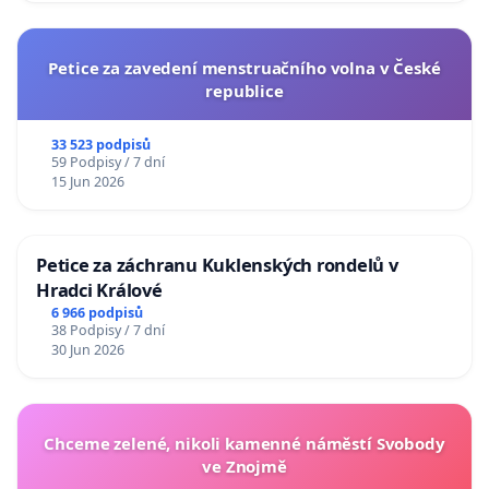
Petice za zavedení menstruačního volna v České
republice
33 523 podpisů
59 Podpisy / 7 dní
15 Jun 2026
Petice za záchranu Kuklenských rondelů v
Hradci Králové
6 966 podpisů
38 Podpisy / 7 dní
30 Jun 2026
Chceme zelené, nikoli kamenné náměstí Svobody
ve Znojmě