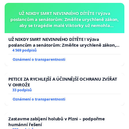
UŽ NIKDY SMRT NEVINNÉHO DÍTĚTE ! Výzva
poslancům a senátorům: Změňte urychleně zákon,
aby se tragédie malé Viktorky už nemohla
opakovat!
UŽ NIKDY SMRT NEVINNÉHO DÍTĚTE ! Výzva
poslancům a senátorům: Změňte urychleně zákon,
aby se tragédie malé Viktorky už nemohla opakovat!
4 569 podpisů
Oznámení o transparentnosti
PETICE ZA RYCHLEJŠÍ A ÚČINNĚJŠÍ OCHRANU ZVÍŘAT
V OHROŽE
33 podpisů
Oznámení o transparentnosti
Zastavme zabíjení holubů v Plzni – podpořme
humánní řešení