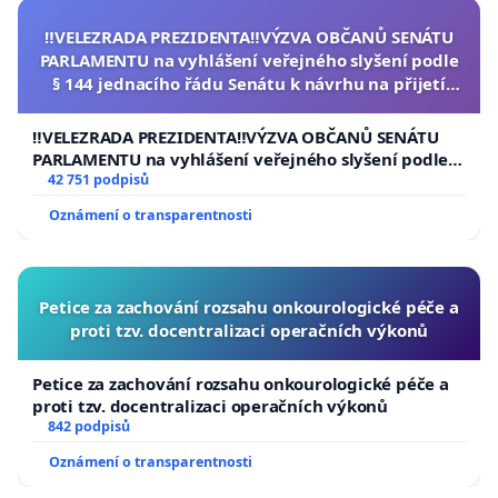
‼️VELEZRADA PREZIDENTA‼️VÝZVA OBČANŮ SENÁTU
PARLAMENTU na vyhlášení veřejného slyšení podle
§ 144 jednacího řádu Senátu k návrhu na přijetí
usnesení k podání ústavní žaloby na prezidenta
republiky
‼️VELEZRADA PREZIDENTA‼️VÝZVA OBČANŮ SENÁTU
PARLAMENTU na vyhlášení veřejného slyšení podle §
144 jednacího řádu Senátu k návrhu na přijetí
42 751 podpisů
usnesení k podání ústavní žaloby na prezidenta
Oznámení o transparentnosti
republiky
Petice za zachování rozsahu onkourologické péče a
proti tzv. docentralizaci operačních výkonů
Petice za zachování rozsahu onkourologické péče a
proti tzv. docentralizaci operačních výkonů
842 podpisů
Oznámení o transparentnosti