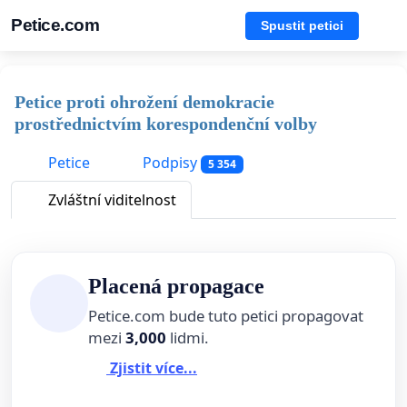
Petice.com
Spustit petici
Petice proti ohrožení demokracie
prostřednictvím korespondenční volby
Petice
Podpisy
5 354
Zvláštní viditelnost
Placená propagace
Petice.com bude tuto petici propagovat
mezi
3,000
lidmi.
Zjistit více...