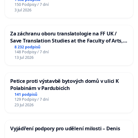
150 Podpisy / 7 dní
3 Jul 2026
Za záchranu oboru translatologie na FF UK /
Save Translation Studies at the Faculty of Arts,
Charles University
8 232 podpisů
148 Podpisy / 7 dní
13 Jul 2026
Petice proti výstavbě bytových domů v ulici K
Polabinám v Pardubicích
141 podpisů
129 Podpisy / 7 dní
23 Jul 2026
Vyjádření podpory pro udělení milosti – Denis