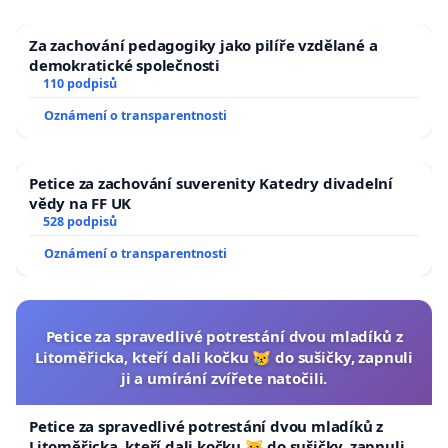
Za zachování pedagogiky jako pilíře vzdělané a
demokratické společnosti
110 podpisů
Oznámení o transparentnosti
Petice za zachování suverenity Katedry divadelní
vědy na FF UK
528 podpisů
Oznámení o transparentnosti
Petice za spravedlivé potrestání dvou mladíků z
Litoměřicka, kteří dali kočku 😿 do sušičky, zapnuli
ji a umírání zvířete natočili.
Petice za spravedlivé potrestání dvou mladíků z
Litoměřicka, kteří dali kočku 😿 do sušičky, zapnuli ji