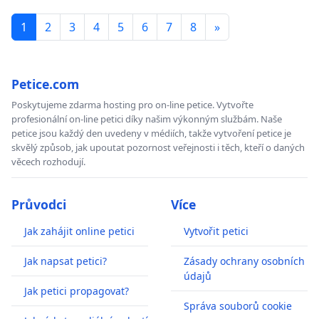
1
2
3
4
5
6
7
8
»
Petice.com
Poskytujeme zdarma hosting pro on-line petice. Vytvořte
profesionální on-line petici díky našim výkonným službám. Naše
petice jsou každý den uvedeny v médiích, takže vytvoření petice je
skvělý způsob, jak upoutat pozornost veřejnosti i těch, kteří o daných
věcech rozhodují.
Průvodci
Více
Jak zahájit online petici
Vytvořit petici
Jak napsat petici?
Zásady ochrany osobních
údajů
Jak petici propagovat?
Správa souborů cookie