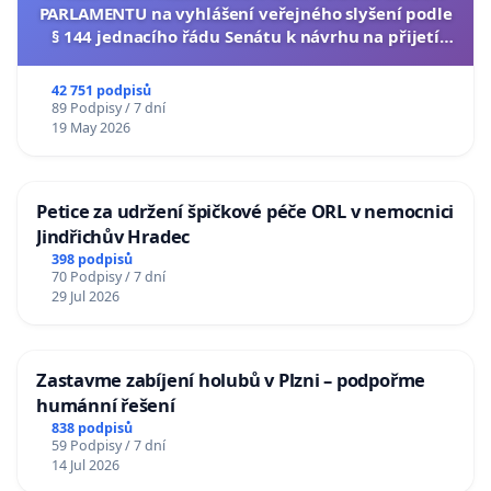
PARLAMENTU na vyhlášení veřejného slyšení podle
§ 144 jednacího řádu Senátu k návrhu na přijetí
usnesení k podání ústavní žaloby na prezidenta
republiky
42 751 podpisů
89 Podpisy / 7 dní
19 May 2026
Petice za udržení špičkové péče ORL v nemocnici
Jindřichův Hradec
398 podpisů
70 Podpisy / 7 dní
29 Jul 2026
Zastavme zabíjení holubů v Plzni – podpořme
humánní řešení
838 podpisů
59 Podpisy / 7 dní
14 Jul 2026