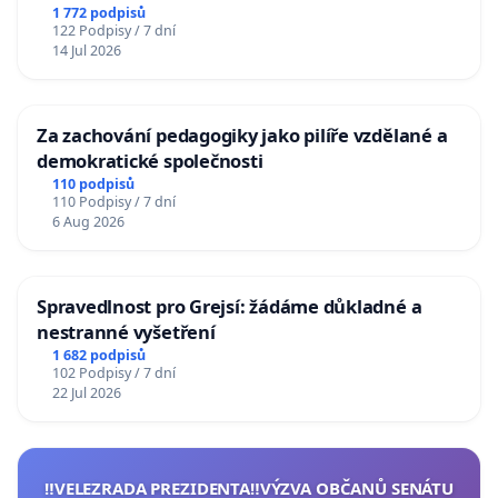
1 772 podpisů
122 Podpisy / 7 dní
14 Jul 2026
Za zachování pedagogiky jako pilíře vzdělané a
demokratické společnosti
110 podpisů
110 Podpisy / 7 dní
6 Aug 2026
Spravedlnost pro Grejsí: žádáme důkladné a
nestranné vyšetření
1 682 podpisů
102 Podpisy / 7 dní
22 Jul 2026
‼️VELEZRADA PREZIDENTA‼️VÝZVA OBČANŮ SENÁTU