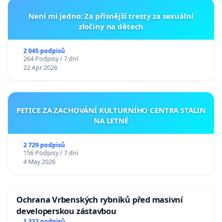
Není mi jedno: Za přísnější tresty za sexuální
zločiny na dětech
2 045 podpisů
264 Podpisy / 7 dní
22 Apr 2026
PETICE ZA ZACHOVÁNÍ KULTURNÍHO CENTRA STALIN
NA LETNÉ
2 729 podpisů
156 Podpisy / 7 dní
4 May 2026
Ochrana Vrbenských rybníků před masivní
developerskou zástavbou
1 332 podpisů