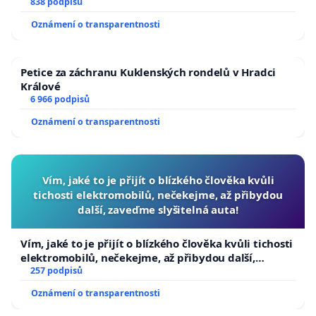
838 podpisů
Oznámení o transparentnosti
Petice za záchranu Kuklenských rondelů v Hradci
Králové
6 966 podpisů
Oznámení o transparentnosti
Vím, jaké to je přijít o blízkého člověka kvůli
tichosti elektromobilů, nečekejme, až přibydou
další, zaveďme slyšitelná auta!
Vím, jaké to je přijít o blízkého člověka kvůli tichosti
elektromobilů, nečekejme, až přibydou další,
zaveďme slyšitelná auta!
257 podpisů
Oznámení o transparentnosti