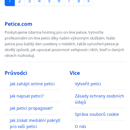
1
2
3
4
5
6
7
8
»
Petice.com
Poskytujeme zdarma hosting pro on-line petice. Vytvořte
profesionální on-line petici díky našim výkonným službám. Naše
petice jsou každý den uvedeny v médiích, takže vytvoření petice je
skvělý způsob, jak upoutat pozornost veřejnosti i těch, kteří o daných
věcech rozhodují.
Průvodci
Více
Jak zahájit online petici
Vytvořit petici
Jak napsat petici?
Zásady ochrany osobních
údajů
Jak petici propagovat?
Správa souborů cookie
Jak získat mediální pokrytí
pro vaši petici
O nás