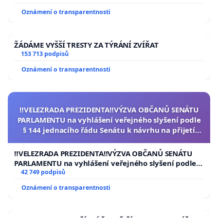
Oznámení o transparentnosti
ŽÁDÁME VYŠŠÍ TRESTY ZA TÝRÁNÍ ZVÍŘAT
153 713 podpisů
Oznámení o transparentnosti
‼️VELEZRADA PREZIDENTA‼️VÝZVA OBČANŮ SENÁTU
PARLAMENTU na vyhlášení veřejného slyšení podle
§ 144 jednacího řádu Senátu k návrhu na přijetí
usnesení k podání ústavní žaloby na prezidenta
republiky
‼️VELEZRADA PREZIDENTA‼️VÝZVA OBČANŮ SENÁTU
PARLAMENTU na vyhlášení veřejného slyšení podle §
144 jednacího řádu Senátu k návrhu na přijetí
42 749 podpisů
usnesení k podání ústavní žaloby na prezidenta
Oznámení o transparentnosti
republiky