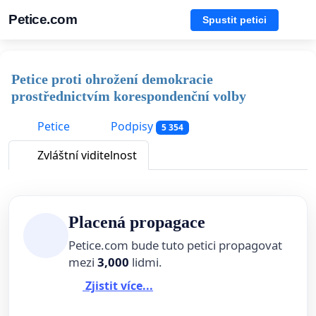
Petice.com
Spustit petici
Petice proti ohrožení demokracie
prostřednictvím korespondenční volby
Petice
Podpisy
5 354
Zvláštní viditelnost
Placená propagace
Petice.com bude tuto petici propagovat
mezi
3,000
lidmi.
Zjistit více...