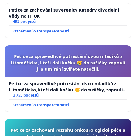
Petice za zachování suverenity Katedry divadelní
vědy na FF UK
492 podpisů
Oznámení o transparentnosti
Petice za spravedlivé potrestání dvou mladíků z
Litoměřicka, kteří dali kočku 😿 do sušičky, zapnuli
ji a umírání zvířete natočili.
Petice za spravedlivé potrestání dvou mladíků z
Litoměřicka, kteří dali kočku 😿 do sušičky, zapnuli ji
a umírání zvířete natočili.
3 755 podpisů
Oznámení o transparentnosti
Petice za zachování rozsahu onkourologické péče a