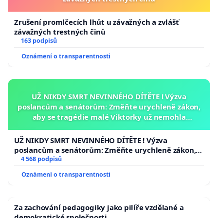
Zrušení promlčecích lhůt u závažných a zvlášť
závažných trestných činů
163 podpisů
Oznámení o transparentnosti
UŽ NIKDY SMRT NEVINNÉHO DÍTĚTE ! Výzva
poslancům a senátorům: Změňte urychleně zákon,
aby se tragédie malé Viktorky už nemohla
opakovat!
UŽ NIKDY SMRT NEVINNÉHO DÍTĚTE ! Výzva
poslancům a senátorům: Změňte urychleně zákon,
aby se tragédie malé Viktorky už nemohla opakovat!
4 568 podpisů
Oznámení o transparentnosti
Za zachování pedagogiky jako pilíře vzdělané a
demokratické společnosti