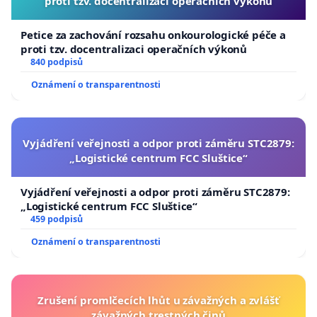
proti tzv. docentralizaci operačních výkonů
Petice za zachování rozsahu onkourologické péče a
proti tzv. docentralizaci operačních výkonů
840 podpisů
Oznámení o transparentnosti
Vyjádření veřejnosti a odpor proti záměru STC2879:
„Logistické centrum FCC Sluštice“
Vyjádření veřejnosti a odpor proti záměru STC2879:
„Logistické centrum FCC Sluštice“
459 podpisů
Oznámení o transparentnosti
Zrušení promlčecích lhůt u závažných a zvlášť
závažných trestných činů