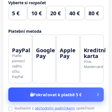
Vyberte si rozpočet
5 €
10 €
20 €
40 €
80 €
Platební metoda
PayPal
Google
Apple
Kreditní
Pay
Pay
karta
Plaťte
pomocí
Visa,
svého
Mastercard
účtu
PayPal
Pokračovat k platbě 5 €
Souhlasím s
obchodními podmínkami
společnosti