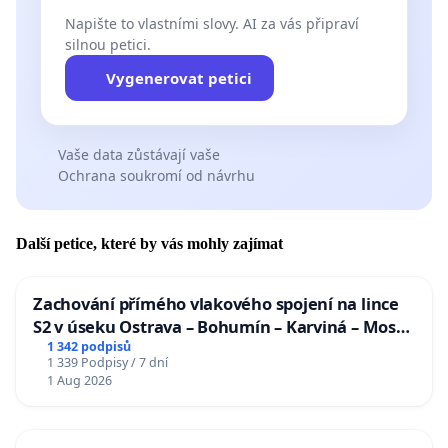
Napište to vlastními slovy. AI za vás připraví
silnou petici.
Vygenerovat petici
Vaše data zůstávají vaše
Ochrana soukromí od návrhu
Další petice, které by vás mohly zajímat
Zachování přímého vlakového spojení na lince
S2 v úseku Ostrava – Bohumín – Karviná – Mosty
u Jablunkova
1 342 podpisů
1 339 Podpisy / 7 dní
1 Aug 2026