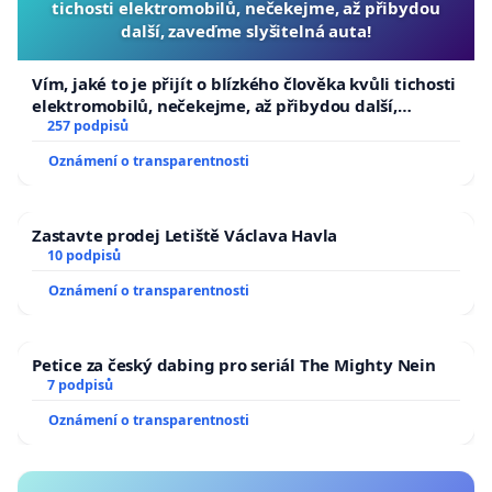
tichosti elektromobilů, nečekejme, až přibydou
další, zaveďme slyšitelná auta!
Vím, jaké to je přijít o blízkého člověka kvůli tichosti
elektromobilů, nečekejme, až přibydou další,
zaveďme slyšitelná auta!
257 podpisů
Oznámení o transparentnosti
Zastavte prodej Letiště Václava Havla
10 podpisů
Oznámení o transparentnosti
Petice za český dabing pro seriál The Mighty Nein
7 podpisů
Oznámení o transparentnosti