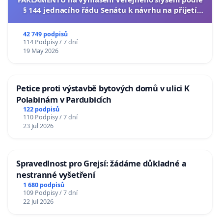
§ 144 jednacího řádu Senátu k návrhu na přijetí
usnesení k podání ústavní žaloby na prezidenta
republiky
42 749 podpisů
114 Podpisy / 7 dní
19 May 2026
Petice proti výstavbě bytových domů v ulici K
Polabinám v Pardubicích
122 podpisů
110 Podpisy / 7 dní
23 Jul 2026
Spravedlnost pro Grejsí: žádáme důkladné a
nestranné vyšetření
1 680 podpisů
109 Podpisy / 7 dní
22 Jul 2026