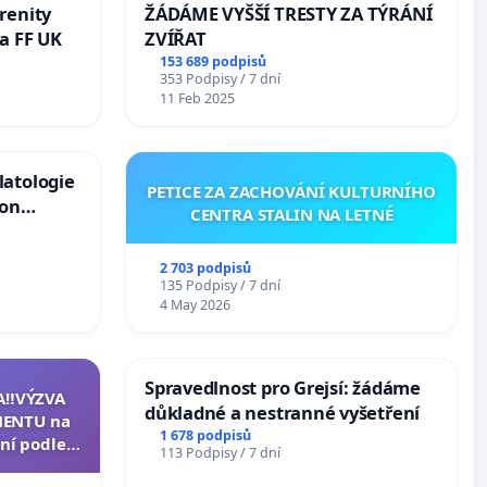
renity
ŽÁDÁME VYŠŠÍ TRESTY ZA TÝRÁNÍ
a FF UK
ZVÍŘAT
153 689 podpisů
353 Podpisy / 7 dní
11 Feb 2025
latologie
PETICE ZA ZACHOVÁNÍ KULTURNÍHO
ion
CENTRA STALIN NA LETNÉ
Arts,
2 703 podpisů
135 Podpisy / 7 dní
4 May 2026
Spravedlnost pro Grejsí: žádáme
A‼️VÝZVA
důkladné a nestranné vyšetření
ENTU na
1 678 podpisů
ní podle §
113 Podpisy / 7 dní
u k návrhu