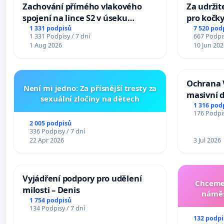
Zachování přímého vlakového
Za udržit
spojení na lince S2 v úseku
pro kočky
Ostrava – Bohumín – Karviná –
1 331 podpisů
7 520 pod
1 331 Podpisy / 7 dní
667 Podpis
Mosty u Jablunkova
1 Aug 2026
10 Jun 202
Ochrana 
Není mi jedno: Za přísnější tresty za
masivní 
sexuální zločiny na dětech
1 316 pod
176 Podpis
2 005 podpisů
336 Podpisy / 7 dní
22 Apr 2026
3 Jul 2026
Vyjádření podpory pro udělení
Chceme 
milosti – Denis
náměs
1 754 podpisů
134 Podpisy / 7 dní
132 podpi