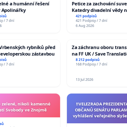
elné a humánní řešení
Petice za zachování suve
 Apolinářky
Katedry divadelní vědy n
pisů
421 podpisů
y / 7 dní
421 Podpisy / 7 dní
6
6 Aug 2026
Vrbenských rybníků před
Za záchranu oboru trans
developerskou zástavbou
na FF UK / Save Translat
Studies at the Faculty of 
pisů
8 212 podpisů
y / 7 dní
168 Podpisy / 7 dní
Charles University
13 Jul 2026
zelené, nikoli kamenné
‼️VELEZRADA PREZIDENT
tí Svobody ve Znojmě
OBČANŮ SENÁTU PARLAM
vyhlášení veřejného slyše
144 jednacího řádu Senát
sů