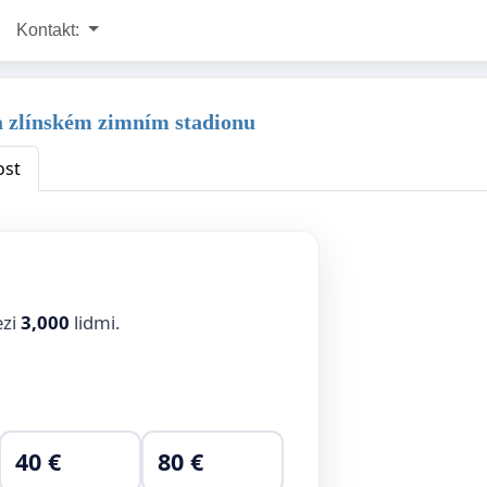
Kontakt:
na zlínském zimním stadionu
ost
ezi
3,000
lidmi.
40 €
80 €