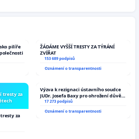
ko pilíře
ŽÁDÁME VYŠŠÍ TRESTY ZA TÝRÁNÍ
polečnosti
ZVÍŘAT
153 689 podpisů
Oznámení o transparentnosti
Výzva k rezignaci ústavního soudce
í tresty za
JUDr. Josefa Baxy pro ohrožení důvěry
dětech
ve spravedlivý proces
17 273 podpisů
Oznámení o transparentnosti
 tresty za