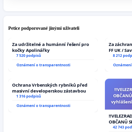
Petice podporované jinými uživateli
Za udržitelné a humánní řešení pro
Za záchran
kočky Apolinářky
FF UK / Sa
7 520 podpisů
the Faculty
8 212 podp
University
Oznámení o transparentnosti
Oznámení 
Ochrana Vrbenských rybníků před
‼️VELEZ
masivní developerskou zástavbou
OBČANŮ
1 316 podpisů
vyhlášení
Oznámení o transparentnosti
144 jedna
na přijet
‼️VELEZRA
žaloby 
OBČANŮ S
vyhlášení 
42 743 pod