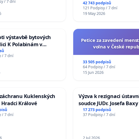
na přijetí usnesení k podá
y / 7 dní
42 743 podpisů
žaloby na prezidenta r
121 Podpisy / 7 dní
6
19 May 2026
oti výstavbě bytových
Petice za zavedení mens
ici K Polabinám v
volna v České repub
ích
sů
 / 7 dní
33 505 podpisů
64 Podpisy / 7 dní
6
15 Jun 2026
a záchranu Kuklenských
Výzva k rezignaci ústavn
 Hradci Králové
soudce JUDr. Josefa Baxy
ohrožení důvěry ve spra
pisů
17 273 podpisů
 / 7 dní
37 Podpisy / 7 dní
proces
6
2 Jul 2026