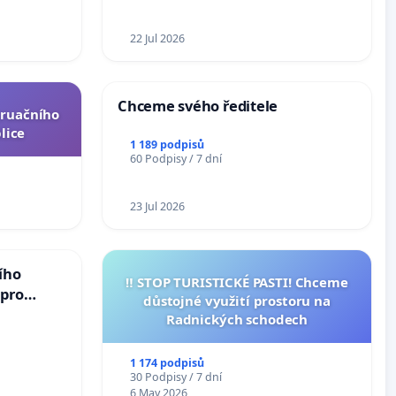
ní ústavní
epubliky
22 Jul 2026
Chceme svého ředitele
truačního
lice
1 189 podpisů
60 Podpisy / 7 dní
23 Jul 2026
ího
‼️ STOP TURISTICKÉ PASTI! Chceme
 pro
důstojné využití prostoru na
vedlivý
Radnických schodech
1 174 podpisů
30 Podpisy / 7 dní
6 May 2026