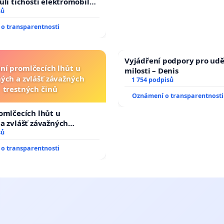
ůli tichosti elektromobilů,
 až přibydou další,
sů
yšitelná auta!
o transparentnosti
Vyjádření podpory pro udě
ní promlčecích lhůt u
milosti – Denis
ých a zvlášť závažných
1 754 podpisů
trestných činů
Oznámení o transparentnosti
omlčecích lhůt u
a zvlášť závažných
činů
sů
o transparentnosti