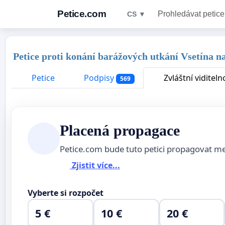
Petice.com
Prohledávat petice
CS ▼
Petice proti konání barážových utkání Vsetína 
Petice
Podpisy
Zvláštní viditeln
569
Placená propagace
Petice.com bude tuto petici propagovat m
Zjistit více...
Vyberte si rozpočet
5 €
10 €
20 €