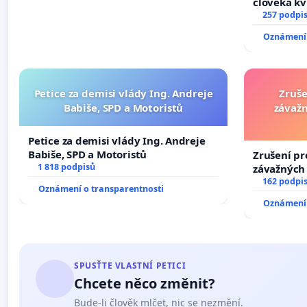
člověka kv
nečekejme,
257 podpi
zaveďme sl
Oznámení 
Petice za demisi vlády Ing. Andreje
Zruše
Babiše, SPD a Motoristů
závažn
Petice za demisi vlády Ing. Andreje
Babiše, SPD a Motoristů
Zrušení pr
1 818 podpisů
závažných 
trestných 
162 podpi
Oznámení o transparentnosti
Oznámení 
SPUSŤTE VLASTNÍ PETICI
Chcete něco změnit?
Bude-li člověk mlčet, nic se nezmění.