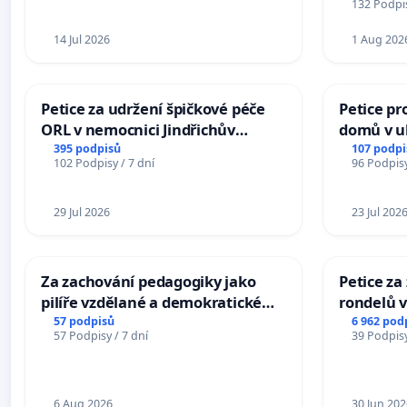
132 Podpis
14 Jul 2026
1 Aug 202
Petice za udržení špičkové péče
Petice pr
ORL v nemocnici Jindřichův
domů v ul
Hradec
Pardubic
395 podpisů
107 podpi
102 Podpisy / 7 dní
96 Podpisy
29 Jul 2026
23 Jul 202
Za zachování pedagogiky jako
Petice z
pilíře vzdělané a demokratické
rondelů v
společnosti
57 podpisů
6 962 pod
57 Podpisy / 7 dní
39 Podpisy
6 Aug 2026
30 Jun 202