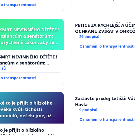
ího řádu Senátu k návrhu
o transparentnosti
 usnesení k podání ústavní
prezidenta republiky
PETICE ZA RYCHLEJŠÍ A ÚČI
 SMRT NEVINNÉHO DÍTĚTE !
OCHRANU ZVÍŘAT V OHRO
poslancům a senátorům:
29 podpisů
urychleně zákon, aby se
Oznámení o transparentnosti
malé Viktorky už nemohla
opakovat!
SMRT NEVINNÉHO DÍTĚTE !
lancům a senátorům:
ychleně zákon, aby se
isů
malé Viktorky už nemohla
o transparentnosti
Zastavte prodej Letiště Vá
ké to je přijít o blízkého
Havla
ověka kvůli tichosti
9 podpisů
omobilů, nečekejme, až
Oznámení o transparentnosti
další, zaveďme slyšitelná
auta!
o je přijít o blízkého