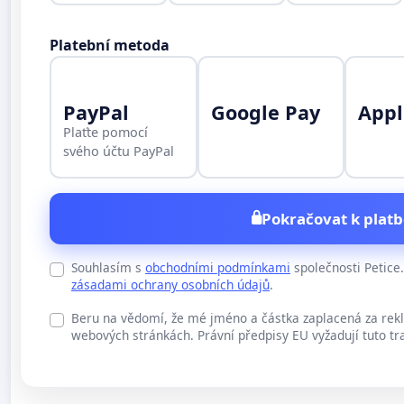
Platební metoda
PayPal
Google Pay
Appl
Plaťte pomocí
svého účtu PayPal
Pokračovat k platb
Souhlasím s
obchodními podmínkami
společnosti Petic
zásadami ochrany osobních údajů
.
Beru na vědomí, že mé jméno a částka zaplacená za rek
webových stránkách. Právní předpisy EU vyžadují tuto tr