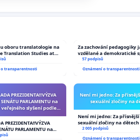
u oboru translatologie na
Za zachování pedagogiky ja
ve Translation Studies at
vzdělané a demokratické s
 of Arts, Charles
isů
57 podpisů
o transparentnosti
Oznámení o transparentnosti
RADA PREZIDENTA‼️VÝZVA
Není mi jedno: Za přísnějš
 SENÁTU PARLAMENTU na
sexuální zločiny na 
 veřejného slyšení podle §
cího řádu Senátu k návrhu
Není mi jedno: Za přísnější
í usnesení k podání ústavní
sexuální zločiny na dětech
DA PREZIDENTA‼️VÝZVA
na prezidenta republiky
2 005 podpisů
ENÁTU PARLAMENTU na
veřejného slyšení podle §
pisů
Oznámení o transparentnosti