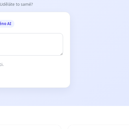
 Uděláte to samé?
ěno AI
ci.