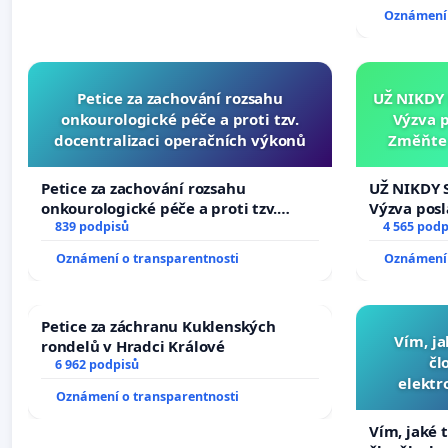
144 jednac
Oznámení 
na přijetí
žaloby na 
Petice za zachování rozsahu
UŽ NIKDY
onkourologické péče a proti tzv.
Výzva 
docentralizaci operačních výkonů
Změňte 
tragédie 
Petice za zachování rozsahu
UŽ NIKDY 
onkourologické péče a proti tzv.
Výzva pos
docentralizaci operačních výkonů
839 podpisů
Změňte ur
4 565 podp
tragédie 
Oznámení o transparentnosti
Oznámení 
opakovat!
Petice za záchranu Kuklenských
Vím, ja
rondelů v Hradci Králové
čl
6 962 podpisů
elektr
Oznámení o transparentnosti
přibydou 
Vím, jaké t