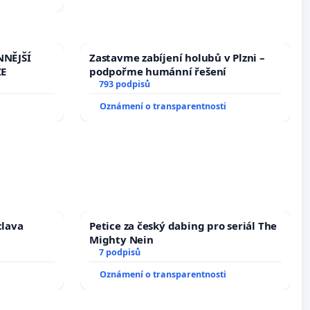
NNĚJŠÍ
Zastavme zabíjení holubů v Plzni –
ŽE
podpořme humánní řešení
793 podpisů
Oznámení o transparentnosti
clava
Petice za český dabing pro seriál The
Mighty Nein
7 podpisů
Oznámení o transparentnosti