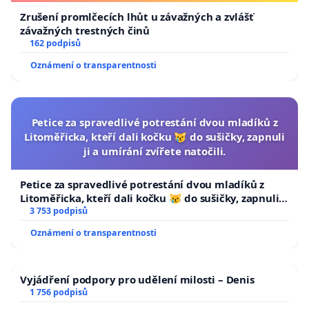
Zrušení promlčecích lhůt u závažných a zvlášť
závažných trestných činů
162 podpisů
Oznámení o transparentnosti
Petice za spravedlivé potrestání dvou mladíků z
Litoměřicka, kteří dali kočku 😿 do sušičky, zapnuli
ji a umírání zvířete natočili.
Petice za spravedlivé potrestání dvou mladíků z
Litoměřicka, kteří dali kočku 😿 do sušičky, zapnuli ji
a umírání zvířete natočili.
3 753 podpisů
Oznámení o transparentnosti
Vyjádření podpory pro udělení milosti – Denis
1 756 podpisů