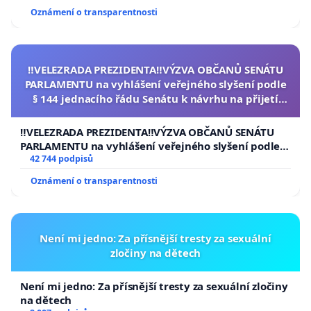
Oznámení o transparentnosti
‼️VELEZRADA PREZIDENTA‼️VÝZVA OBČANŮ SENÁTU
PARLAMENTU na vyhlášení veřejného slyšení podle
§ 144 jednacího řádu Senátu k návrhu na přijetí
usnesení k podání ústavní žaloby na prezidenta
republiky
‼️VELEZRADA PREZIDENTA‼️VÝZVA OBČANŮ SENÁTU
PARLAMENTU na vyhlášení veřejného slyšení podle §
144 jednacího řádu Senátu k návrhu na přijetí
42 744 podpisů
usnesení k podání ústavní žaloby na prezidenta
Oznámení o transparentnosti
republiky
Není mi jedno: Za přísnější tresty za sexuální
zločiny na dětech
Není mi jedno: Za přísnější tresty za sexuální zločiny
na dětech