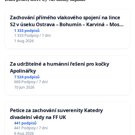
Zachování přímého vlakového spojení na lince
S2 v úseku Ostrava – Bohumín – Karviná – Mosty
u Jablunkova
1 333 podpisů
1 333 Podpisy / 7 dní
1 Aug 2026
Za udržitelné a humánní řešení pro kočky
Apolinářky
7 524 podpisů
669 Podpisy / 7 dní
10 Jun 2026
Petice za zachování suverenity Katedry
divadelní vědy na FF UK
441 podpisů
441 Podpisy / 7 dní
6 Aug 2026