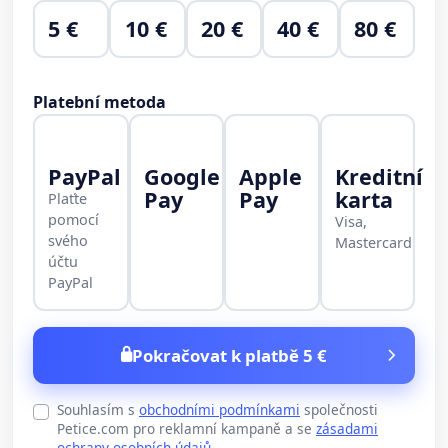
5 €
10 €
20 €
40 €
80 €
Platební metoda
PayPal
Google
Apple
Kreditní
Pay
Pay
karta
Plaťte
pomocí
Visa,
svého
Mastercard
účtu
PayPal
Pokračovat k platbě 5 €
Souhlasím s
obchodními podmínkami
společnosti
Petice.com pro reklamní kampaně a se
zásadami
ochrany osobních údajů
.