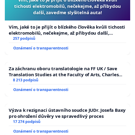
tichosti elektromobilů, nečekejme, až přibydou
další, zaveďme slyšitelná auta!
Vím, jaké to je přijít o blízkého člověka kvůli tichosti
elektromobilů, nečekejme, až přibydou další,
zaveďme slyšitelná auta!
257 podpisů
Oznámení o transparentnosti
Za záchranu oboru translatologie na FF UK / Save
Translation Studies at the Faculty of Arts, Charles
University
8 213 podpisů
Oznámení o transparentnosti
Výzva k rezignaci ústavního soudce JUDr. Josefa Baxy
pro ohrožení důvěry ve spravedlivý proces
17 274 podpisů
Oznámení o transparentnosti