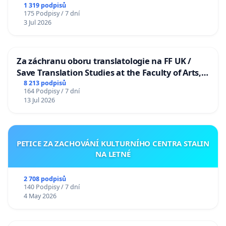
1 319 podpisů
175 Podpisy / 7 dní
3 Jul 2026
Za záchranu oboru translatologie na FF UK /
Save Translation Studies at the Faculty of Arts,
Charles University
8 213 podpisů
164 Podpisy / 7 dní
13 Jul 2026
PETICE ZA ZACHOVÁNÍ KULTURNÍHO CENTRA STALIN
NA LETNÉ
2 708 podpisů
140 Podpisy / 7 dní
4 May 2026