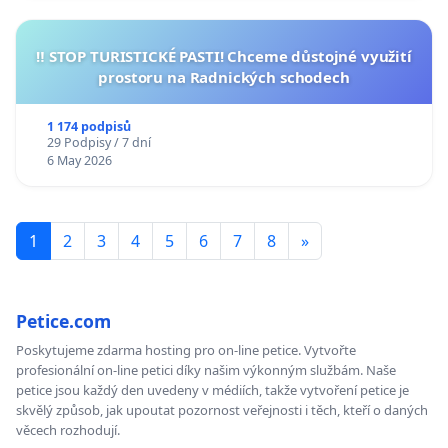
‼️ STOP TURISTICKÉ PASTI! Chceme důstojné využití
prostoru na Radnických schodech
1 174 podpisů
29 Podpisy / 7 dní
6 May 2026
1
2
3
4
5
6
7
8
»
Petice.com
Poskytujeme zdarma hosting pro on-line petice. Vytvořte
profesionální on-line petici díky našim výkonným službám. Naše
petice jsou každý den uvedeny v médiích, takže vytvoření petice je
skvělý způsob, jak upoutat pozornost veřejnosti i těch, kteří o daných
věcech rozhodují.