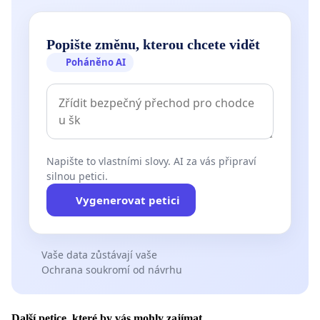
Popište změnu, kterou chcete vidět
Poháněno AI
Napište to vlastními slovy. AI za vás připraví
silnou petici.
Vygenerovat petici
Vaše data zůstávají vaše
Ochrana soukromí od návrhu
Další petice, které by vás mohly zajímat