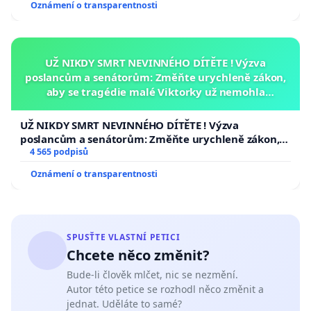
Oznámení o transparentnosti
UŽ NIKDY SMRT NEVINNÉHO DÍTĚTE ! Výzva
poslancům a senátorům: Změňte urychleně zákon,
aby se tragédie malé Viktorky už nemohla
opakovat!
UŽ NIKDY SMRT NEVINNÉHO DÍTĚTE ! Výzva
poslancům a senátorům: Změňte urychleně zákon,
aby se tragédie malé Viktorky už nemohla opakovat!
4 565 podpisů
Oznámení o transparentnosti
SPUSŤTE VLASTNÍ PETICI
Chcete něco změnit?
Bude-li člověk mlčet, nic se nezmění.
Autor této petice se rozhodl něco změnit a
jednat. Uděláte to samé?