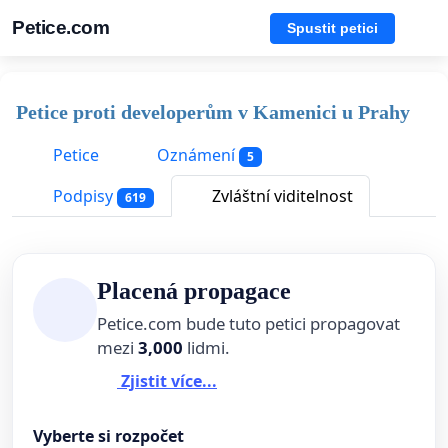
Petice.com
Spustit petici
Petice proti developerům v Kamenici u Prahy
Petice
Oznámení
5
Podpisy
Zvláštní viditelnost
619
Placená propagace
Petice.com bude tuto petici propagovat
mezi
3,000
lidmi.
Zjistit více...
Vyberte si rozpočet