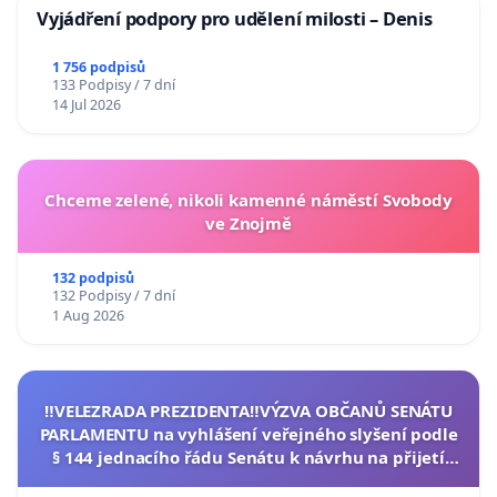
Vyjádření podpory pro udělení milosti – Denis
1 756 podpisů
133 Podpisy / 7 dní
14 Jul 2026
Chceme zelené, nikoli kamenné náměstí Svobody
ve Znojmě
132 podpisů
132 Podpisy / 7 dní
1 Aug 2026
‼️VELEZRADA PREZIDENTA‼️VÝZVA OBČANŮ SENÁTU
PARLAMENTU na vyhlášení veřejného slyšení podle
§ 144 jednacího řádu Senátu k návrhu na přijetí
usnesení k podání ústavní žaloby na prezidenta