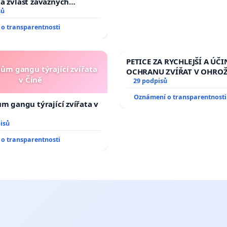
a zvlášť závažných
činů
sů
o transparentnosti
PETICE ZA RYCHLEJŠÍ A ÚČI
nům gangu týrající zvířata
OCHRANU ZVÍŘAT V OHRO
v Číně
29 podpisů
Oznámení o transparentnosti
ům gangu týrající zvířata v
isů
o transparentnosti