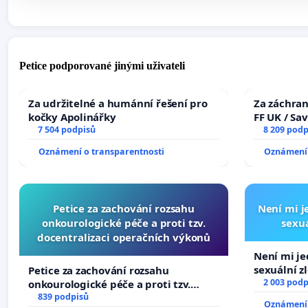
Petice podporované jinými uživateli
Za udržitelné a humánní řešení pro
Za záchran
kočky Apolinářky
FF UK / Sa
7 504 podpisů
the Faculty
8 209 podp
University
Oznámení o transparentnosti
Oznámení 
Petice za zachování rozsahu
Není mi je
onkourologické péče a proti tzv.
sexuá
docentralizaci operačních výkonů
Není mi jed
sexuální z
Petice za zachování rozsahu
2 003 podp
onkourologické péče a proti tzv.
docentralizaci operačních výkonů
839 podpisů
Oznámení 