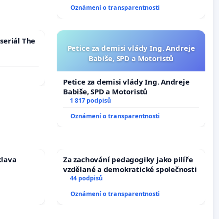
144 jednacího řádu Senátu k návrhu
Oznámení o transparentnosti
na přijetí usnesení k podání ústavní
žaloby na prezidenta republiky
seriál The
Petice za demisi vlády Ing. Andreje
Babiše, SPD a Motoristů
Petice za demisi vlády Ing. Andreje
Babiše, SPD a Motoristů
1 817 podpisů
Oznámení o transparentnosti
clava
Za zachování pedagogiky jako pilíře
vzdělané a demokratické společnosti
44 podpisů
Oznámení o transparentnosti