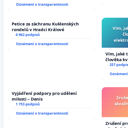
Oznámení o transparentnosti
Petice za záchranu Kuklenských
Vím, ja
rondelů v Hradci Králové
čl
6 962 podpisů
elektr
Oznámení o transparentnosti
přibydou 
Vím, jaké t
člověka kv
nečekejme,
257 podpi
zaveďme sl
Oznámení 
Vyjádření podpory pro udělení
Zruše
milosti – Denis
závažn
1 753 podpisů
Oznámení o transparentnosti
Zrušení pr