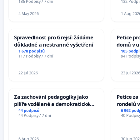
136 Podpisy / 7 dní
132 Podpis
4 May 2026
1 Aug 202
Spravedlnost pro Grejsí: žádáme
Petice pr
důkladné a nestranné vyšetření
domů v ul
Pardubic
1 678 podpisů
105 podpi
117 Podpisy / 7 dní
94 Podpisy
22 Jul 2026
23 Jul 202
Za zachování pedagogiky jako
Petice z
pilíře vzdělané a demokratické
rondelů v
společnosti
44 podpisů
6 962 pod
44 Podpisy / 7 dní
40 Podpisy
6 Aug 2026
30 Jun 202