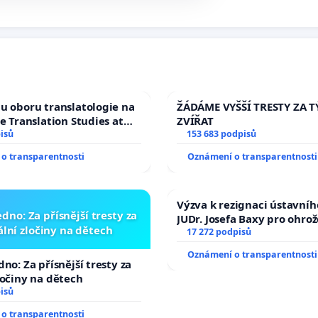
u oboru translatologie na
ŽÁDÁME VYŠŠÍ TRESTY ZA 
ve Translation Studies at
ZVÍŘAT
 of Arts, Charles
isů
153 683 podpisů
o transparentnosti
Oznámení o transparentnosti
Výzva k rezignaci ústavní
dno: Za přísnější tresty za
JUDr. Josefa Baxy pro ohro
lní zločiny na dětech
ve spravedlivý proces
17 272 podpisů
Oznámení o transparentnosti
no: Za přísnější tresty za
ločiny na dětech
isů
o transparentnosti