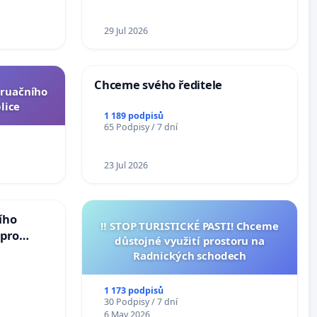
ní ústavní
epubliky
29 Jul 2026
Chceme svého ředitele
truačního
lice
1 189 podpisů
65 Podpisy / 7 dní
23 Jul 2026
ího
‼️ STOP TURISTICKÉ PASTI! Chceme
 pro
důstojné využití prostoru na
vedlivý
Radnických schodech
1 173 podpisů
30 Podpisy / 7 dní
6 May 2026