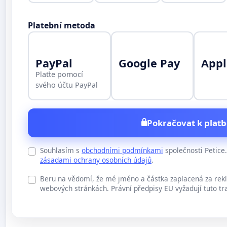
Platební metoda
PayPal
Google Pay
Appl
Plaťte pomocí
svého účtu PayPal
Pokračovat k platb
Souhlasím s
obchodními podmínkami
společnosti Petic
zásadami ochrany osobních údajů
.
Beru na vědomí, že mé jméno a částka zaplacená za rek
webových stránkách. Právní předpisy EU vyžadují tuto tr