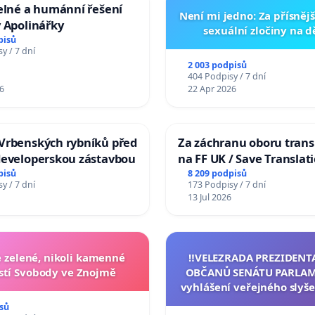
elné a humánní řešení
Není mi jedno: Za přísnějš
 Apolinářky
sexuální zločiny na 
pisů
y / 7 dní
2 003 podpisů
404 Podpisy / 7 dní
6
22 Apr 2026
Vrbenských rybníků před
Za záchranu oboru trans
developerskou zástavbou
na FF UK / Save Translat
Studies at the Faculty of 
pisů
8 209 podpisů
y / 7 dní
173 Podpisy / 7 dní
Charles University
13 Jul 2026
zelené, nikoli kamenné
‼️VELEZRADA PREZIDENT
tí Svobody ve Znojmě
OBČANŮ SENÁTU PARLAM
vyhlášení veřejného slyše
144 jednacího řádu Senát
sů