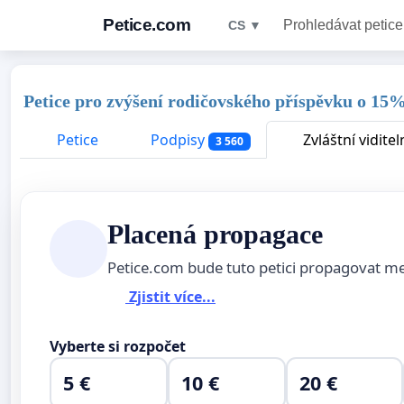
Petice.com
Prohledávat petice
CS ▼
Petice pro zvýšení rodičovského příspěvku o 15
Petice
Podpisy
Zvláštní viditel
3 560
Placená propagace
Petice.com bude tuto petici propagovat m
Zjistit více...
Vyberte si rozpočet
5 €
10 €
20 €