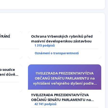
TÝRÁNÍ
Ochrana Vrbenských rybníků před
masivní developerskou zástavbou
1 315 podpisů
Oznámení o transparentnosti
ho soudce
‼️VELEZRADA PREZIDENTA‼️VÝZVA
žení důvěry
OBČANŮ SENÁTU PARLAMENTU na
vyhlášení veřejného slyšení podle §
144 jednacího řádu Senátu k návrhu
na přijetí usnesení k podání ústavní
‼️VELEZRADA PREZIDENTA‼️VÝZVA
žaloby na prezidenta republiky
OBČANŮ SENÁTU PARLAMENTU na
vyhlášení veřejného slyšení podle §
42 741 podpisů