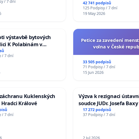
na přijetí usnesení k podá
y / 7 dní
42 741 podpisů
žaloby na prezidenta r
125 Podpisy / 7 dní
6
19 May 2026
oti výstavbě bytových
Petice za zavedení mens
ici K Polabinám v
volna v České repub
ích
sů
 / 7 dní
33 505 podpisů
71 Podpisy / 7 dní
6
15 Jun 2026
a záchranu Kuklenských
Výzva k rezignaci ústavn
 Hradci Králové
soudce JUDr. Josefa Baxy
ohrožení důvěry ve spra
pisů
17 272 podpisů
 / 7 dní
37 Podpisy / 7 dní
proces
6
2 Jul 2026