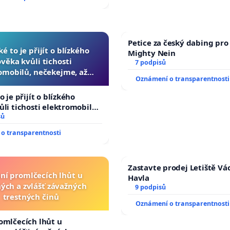
Petice za český dabing pro 
ké to je přijít o blízkého
Mighty Nein
ověka kvůli tichosti
7 podpisů
omobilů, nečekejme, až
Oznámení o transparentnosti
další, zaveďme slyšitelná
auta!
o je přijít o blízkého
ůli tichosti elektromobilů,
 až přibydou další,
sů
yšitelná auta!
o transparentnosti
Zastavte prodej Letiště Vá
ní promlčecích lhůt u
Havla
ých a zvlášť závažných
9 podpisů
trestných činů
Oznámení o transparentnosti
omlčecích lhůt u