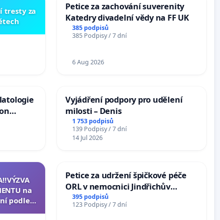
Petice za zachování suverenity
í tresty za
Katedry divadelní vědy na FF UK
dětech
385 podpisů
385 Podpisy / 7 dní
6 Aug 2026
latologie
Vyjádření podpory pro udělení
ion
milosti – Denis
Arts,
1 753 podpisů
139 Podpisy / 7 dní
14 Jul 2026
Petice za udržení špičkové péče
A‼️VÝZVA
ORL v nemocnici Jindřichův
ENTU na
Hradec
395 podpisů
ní podle §
123 Podpisy / 7 dní
u k návrhu