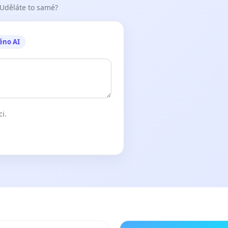
 Uděláte to samé?
ěno AI
ci.