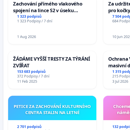
Zachování přímého vlakového
Za udržit
spojení na lince S2 v úseku
pro kočky
Ostrava – Bohumín – Karviná –
1 323 podpisů
7 504 pod
1 323 Podpisy / 7 dní
684 Podpis
Mosty u Jablunkova
1 Aug 2026
10 Jun 202
ŽÁDÁME VYŠŠÍ TRESTY ZA TÝRÁNÍ
Ochrana 
ZVÍŘAT
masivní 
153 683 podpisů
1 315 pod
372 Podpisy / 7 dní
215 Podpis
11 Feb 2025
3 Jul 2026
PETICE ZA ZACHOVÁNÍ KULTURNÍHO
Chceme 
CENTRA STALIN NA LETNÉ
náměs
2 701 podpisů
132 podpi