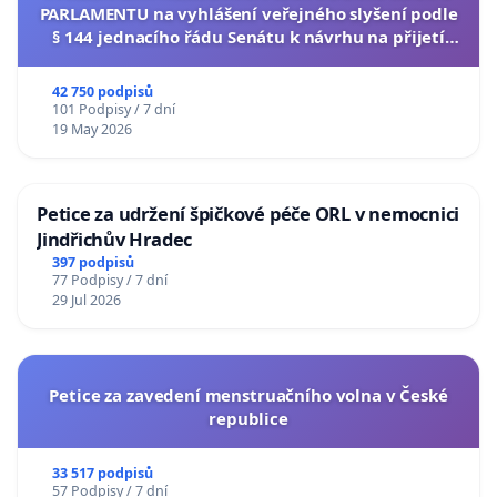
PARLAMENTU na vyhlášení veřejného slyšení podle
§ 144 jednacího řádu Senátu k návrhu na přijetí
usnesení k podání ústavní žaloby na prezidenta
republiky
42 750 podpisů
101 Podpisy / 7 dní
19 May 2026
Petice za udržení špičkové péče ORL v nemocnici
Jindřichův Hradec
397 podpisů
77 Podpisy / 7 dní
29 Jul 2026
Petice za zavedení menstruačního volna v České
republice
33 517 podpisů
57 Podpisy / 7 dní