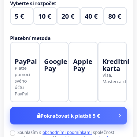
Vyberte si rozpočet
5 €
10 €
20 €
40 €
80 €
Platební metoda
PayPal
Google
Apple
Kreditní
Pay
Pay
karta
Plaťte
pomocí
Visa,
svého
Mastercard
účtu
PayPal
Pokračovat k platbě 5 €
Souhlasím s
obchodními podmínkami
společnosti