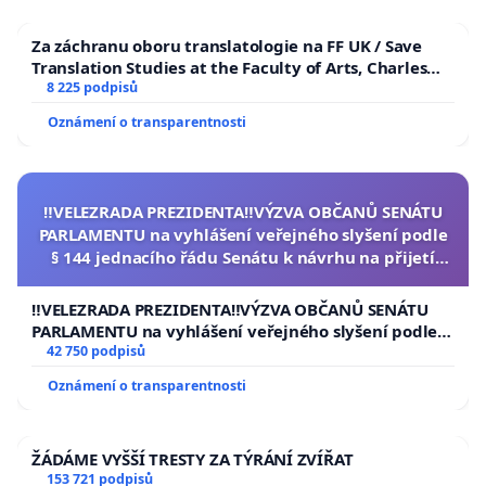
Za záchranu oboru translatologie na FF UK / Save
Translation Studies at the Faculty of Arts, Charles
University
8 225 podpisů
Oznámení o transparentnosti
‼️VELEZRADA PREZIDENTA‼️VÝZVA OBČANŮ SENÁTU
PARLAMENTU na vyhlášení veřejného slyšení podle
§ 144 jednacího řádu Senátu k návrhu na přijetí
usnesení k podání ústavní žaloby na prezidenta
republiky
‼️VELEZRADA PREZIDENTA‼️VÝZVA OBČANŮ SENÁTU
PARLAMENTU na vyhlášení veřejného slyšení podle §
144 jednacího řádu Senátu k návrhu na přijetí
42 750 podpisů
usnesení k podání ústavní žaloby na prezidenta
Oznámení o transparentnosti
republiky
ŽÁDÁME VYŠŠÍ TRESTY ZA TÝRÁNÍ ZVÍŘAT
153 721 podpisů