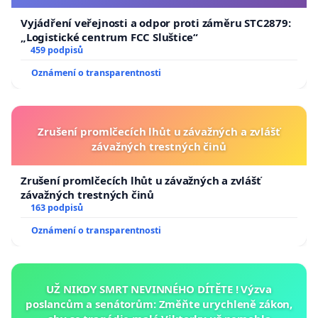
Vyjádření veřejnosti a odpor proti záměru STC2879:
„Logistické centrum FCC Sluštice“
459 podpisů
Oznámení o transparentnosti
Zrušení promlčecích lhůt u závažných a zvlášť
závažných trestných činů
Zrušení promlčecích lhůt u závažných a zvlášť
závažných trestných činů
163 podpisů
Oznámení o transparentnosti
UŽ NIKDY SMRT NEVINNÉHO DÍTĚTE ! Výzva
poslancům a senátorům: Změňte urychleně zákon,