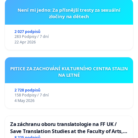
Není mi jedno: Za přísnější tresty za sexuální
zločiny na dětech
2 027 podpisů
283 Podpisy / 7 dní
22 Apr 2026
PETICE ZA ZACHOVÁNÍ KULTURNÍHO CENTRA STALIN
NA LETNÉ
2 728 podpisů
158 Podpisy / 7 dní
4 May 2026
Za záchranu oboru translatologie na FF UK /
Save Translation Studies at the Faculty of Arts,
8 225 podpisů