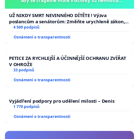
aby se tragédie malé Viktorky už nemohla
opakovat!
UŽ NIKDY SMRT NEVINNÉHO DÍTĚTE ! Výzva
poslancům a senátorům: Změňte urychleně zákon,
aby se tragédie malé Viktorky už nemohla opakovat!
4 569 podpisů
Oznámení o transparentnosti
PETICE ZA RYCHLEJŠÍ A ÚČINNĚJŠÍ OCHRANU ZVÍŘAT
V OHROŽE
33 podpisů
Oznámení o transparentnosti
Vyjádření podpory pro udělení milosti – Denis
1 770 podpisů
Oznámení o transparentnosti