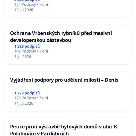
Charles University
154 Podpisy / 7 dní
13 Jul 2026
Ochrana Vrbenských rybníků před masivní
developerskou zástavbou
1 328 podpisů
149 Podpisy / 7 dní
3 Jul 2026
Vyjádření podpory pro udělení milosti – Denis
1 770 podpisů
128 Podpisy / 7 dní
14 Jul 2026
Petice proti výstavbě bytových domů v ulici K
Polabinám v Pardubicích