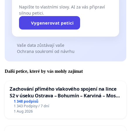
Napište to vlastními slovy. AI za vás připraví
silnou petici.
Vygenerovat petici
Vaše data zůstávají vaše
Ochrana soukromí od návrhu
Další petice, které by vás mohly zajímat
Zachování přímého vlakového spojení na lince
S2 v úseku Ostrava – Bohumín – Karviná – Mosty
u Jablunkova
1 348 podpisů
1 343 Podpisy / 7 dní
1 Aug 2026