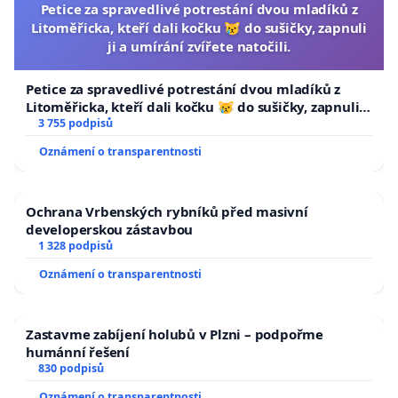
Petice za spravedlivé potrestání dvou mladíků z
Litoměřicka, kteří dali kočku 😿 do sušičky, zapnuli
ji a umírání zvířete natočili.
Petice za spravedlivé potrestání dvou mladíků z
Litoměřicka, kteří dali kočku 😿 do sušičky, zapnuli ji
a umírání zvířete natočili.
3 755 podpisů
Oznámení o transparentnosti
Ochrana Vrbenských rybníků před masivní
developerskou zástavbou
1 328 podpisů
Oznámení o transparentnosti
Zastavme zabíjení holubů v Plzni – podpořme
humánní řešení
830 podpisů
Oznámení o transparentnosti