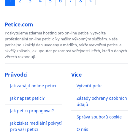
1
2
3
4
5
6
7
8
»
Petice.com
Poskytujeme zdarma hosting pro on-line petice. Vytvořte
profesionální on-line petici díky našim výkonným službám. Naše
petice jsou každý den uvedeny v médiích, takže vytvoření petice je
skvělý způsob, jak upoutat pozornost veřejnosti i těch, kteří o daných
věcech rozhodují.
Průvodci
Více
Jak zahájit online petici
Vytvořit petici
Jak napsat petici?
Zásady ochrany osobních
údajů
Jak petici propagovat?
Správa souborů cookie
Jak získat mediální pokrytí
pro vaši petici
O nás