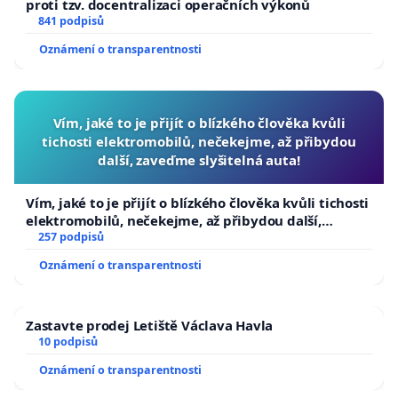
proti tzv. docentralizaci operačních výkonů
841 podpisů
Oznámení o transparentnosti
Vím, jaké to je přijít o blízkého člověka kvůli
tichosti elektromobilů, nečekejme, až přibydou
další, zaveďme slyšitelná auta!
Vím, jaké to je přijít o blízkého člověka kvůli tichosti
elektromobilů, nečekejme, až přibydou další,
zaveďme slyšitelná auta!
257 podpisů
Oznámení o transparentnosti
Zastavte prodej Letiště Václava Havla
10 podpisů
Oznámení o transparentnosti