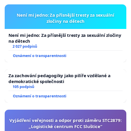
Není mi jedno: Za přísnější tresty za sexuální
zločiny na dětech
Není mi jedno: Za přísnější tresty za sexuální zločiny
na dětech
2 027 podpisů
Oznámení o transparentnosti
Za zachování pedagogiky jako pilíře vzdělané a
demokratické společnosti
105 podpisů
Oznámení o transparentnosti
Vyjádření veřejnosti a odpor proti záměru STC2879:
„Logistické centrum FCC Sluštice“