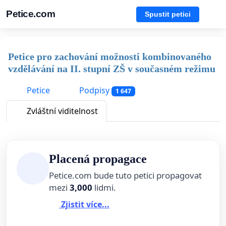
Petice.com
Spustit petici
Petice pro zachování možnosti kombinovaného
vzdělávání na II. stupní ZŠ v současném režimu
Petice
Podpisy
1 647
Zvláštní viditelnost
Placená propagace
Petice.com bude tuto petici propagovat
mezi
3,000
lidmi.
Zjistit více...